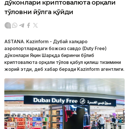
дўконлари криптовалюта орқали
тўловни йўлга қўйди
ASTANA. Kazinform - Дубай халқаро
аэропортларидаги божсиз савдо (Duty Free)
дўконлари Яқин Шарқда биринчи бўлиб
криптовалюта орқали тўлов қабул қилиш тизимини
жорий этди, деб хабар беради Kazinform агентлиги.