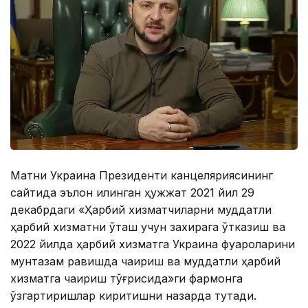
Матни Украина Президенти канцеляриясининг
сайтида эълон қилинган ҳужжат 2021 йил 29
декабрдаги «Ҳарбий хизматчиларни муддатли
ҳарбий хизматни ўташ учун захирага ўтказиш ва
2022 йилда ҳарбий хизматга Украина фуқароларини
мунтазам равишда чақириш ва муддатли ҳарбий
хизматга чақириш тўғрисида»ги фармонга
ўзгартиришлар киритишни назарда тутади.