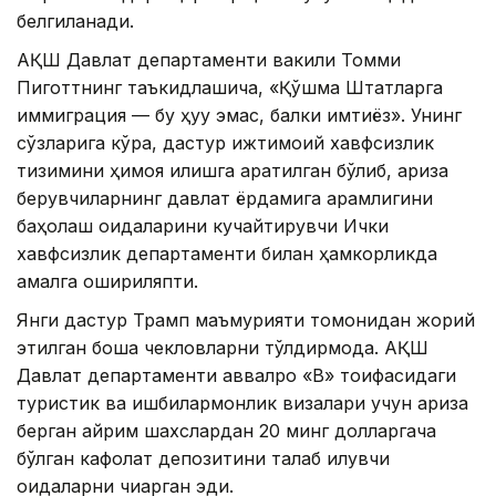
белгиланади.
АҚШ Давлат департаменти вакили Томми
Пиготтнинг таъкидлашича, «Қўшма Штатларга
иммиграция — бу ҳуқуқ эмас, балки имтиёз». Унинг
сўзларига кўра, дастур ижтимоий хавфсизлик
тизимини ҳимоя қилишга қаратилган бўлиб, ариза
берувчиларнинг давлат ёрдамига қарамлигини
баҳолаш қоидаларини кучайтирувчи Ички
хавфсизлик департаменти билан ҳамкорликда
амалга ошириляпти.
Янги дастур Трамп маъмурияти томонидан жорий
этилган бошқа чекловларни тўлдирмоқда. АҚШ
Давлат департаменти аввалроқ «B» тоифасидаги
туристик ва ишбилармонлик визалари учун ариза
берган айрим шахслардан 20 минг долларгача
бўлган кафолат депозитини талаб қилувчи
қоидаларни чиқарган эди.