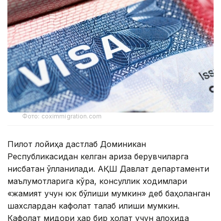
Фото: coximmigration.com
Пилот лойиҳа дастлаб Доминикан
Республикасидан келган ариза берувчиларга
нисбатан қўлланилади. АҚШ Давлат департаменти
маълумотларига кўра, консуллик ходимлари
«жамият учун юк бўлиши мумкин» деб баҳоланган
шахслардан кафолат талаб қилиши мумкин.
Кафолат миқдори ҳар бир ҳолат учун алоҳида