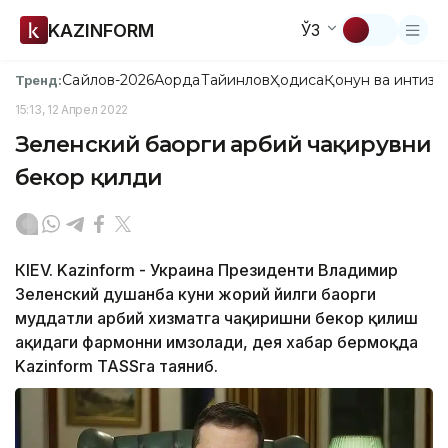
KAZINFORM
ЎЗ
Сайлов-2026
Ақорда
Тайинлов
Ҳодиса
Қонун ва интизо
Тренд:
15:13, 12 Апрел 2022
Зеленский баҳорги ҳарбий чақирувни
бекор қилди
КIEV. Kazinform - Украина Президенти Владимир
Зеленский душанба куни жорий йилги баҳорги
муддатли ҳарбий хизматга чақиришни бекор қилиш
ҳақидаги фармонни имзолади, дея хабар бермоқда
Kazinform ТАSSга таяниб.