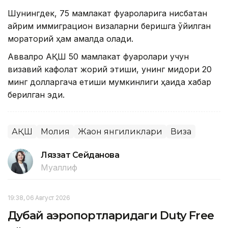
Шунингдек, 75 мамлакат фуқароларига нисбатан
айрим иммиграцион визаларни беришга қўйилган
мораторий ҳам амалда қолади.
Аввалроқ АҚШ 50 мамлакат фуқаролари учун
визавий кафолат жорий этиши, унинг миқдори 20
минг долларгача етиши мумкинлиги ҳақида хабар
берилган эди.
АҚШ
Молия
Жаҳон янгиликлари
Виза
Ляззат Сейданова
Муаллиф
19:38, 06 Август 2026
Дубай аэропортларидаги Duty Free