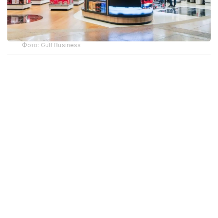
Фото: Gulf Business
Crypto.com Pay хизмати орқали криптовалюта
билан харидлар учун тўлов қилиш имконияти Дубай
халқаро аэропорти (DXB) ва Ал-Мактум
аэропортида (AMIA) ишга туширилди.
Дубай ҳукумати матбуот хизмати
Dubai Media
Office
маълум қилишича, янги тўлов имконияти ҳам
жисмоний дўконларда, ҳам интернет орқали
буюртма расмийлаштиришда мавжуд. Тўлов
амалга оширилаётганда харидор илова орқали
транзакцияни тасдиқлаши керак, шундан сўнг
маблағлар БАА дирҳамига айлантирилиб,
сотувчига ўтказилади.