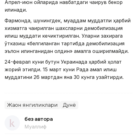
Апрел-июн ойларида навбатдаги чақирув бекор
қилинади.
Фармонда, шунингдек, муқаддам муддатли ҳарбий
хизматга чақирилган шахсларни демобилизация
қилиш муддати кечиктирилган. Уларни захирага
ўтказиш «белгиланган тартибда демобилизация
эълон қилинганидан олдин» амалга оширилмайди.
24-феврал куни бутун Украинада ҳарбий ҳолат
жорий этилди. 15 март куни Рада амал қилиш
муддатини 26 мартдан яна 30 кунга узайтирди.
Жаҳон янгиликлари
Дунё
без автора
Муаллиф