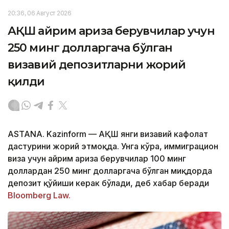
20:36, 06 Август 2026
АҚШ айрим ариза берувчилар учун
250 минг долларгача бўлган
визавий депозитларни жорий
қилди
ASTANA. Kazinform — АҚШ янги визавий кафолат
дастурини жорий этмоқда. Унга кўра, иммиграцион
виза учун айрим ариза берувчилар 100 минг
доллардан 250 минг долларгача бўлган миқдорда
депозит қўйиши керак бўлади, деб хабар беради
Bloomberg Law.