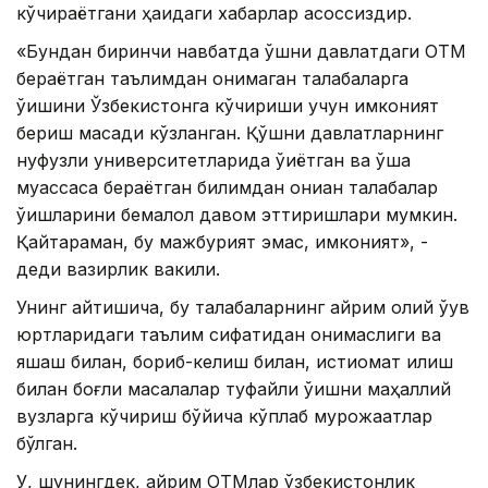
кўчираётгани ҳақидаги хабарлар асоссиздир.
«Бундан биринчи навбатда қўшни давлатдаги ОТМ
бераётган таълимдан қониқмаган талабаларга
ўқишини Ўзбекистонга кўчириши учун имконият
бериш мақсади кўзланган. Қўшни давлатларнинг
нуфузли университетларида ўқиётган ва ўша
муассаса бераётган билимдан қониққан талабалар
ўқишларини бемалол давом эттиришлари мумкин.
Қайтараман, бу мажбурият эмас, имконият», -
деди вазирлик вакили.
Унинг айтишича, бу талабаларнинг айрим олий ўқув
юртларидаги таълим сифатидан қониқмаслиги ва
яшаш билан, бориб-келиш билан, истиқомат қилиш
билан боғлиқ масалалар туфайли ўқишни маҳаллий
вузларга кўчириш бўйича кўплаб мурожаатлар
бўлган.
У, шунингдек, айрим ОТМлар ўзбекистонлик