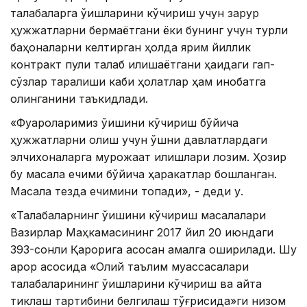
талабаларга ўқишларини кўчириш учун зарур
ҳужжатларни бермаётгани ёки бунинг учун турли
баҳоналарни келтирган ҳолда ярим йиллик
контракт пули талаб қилишаётгани ҳақидаги гап-
сўзлар тарқалиши каби ҳолатлар ҳам инобатга
олинганини таъкидлади.
«Фуқароларимиз ўқишини кўчириш бўйича
ҳужжатларни олиш учун қўшни давлатлардаги
элчихоналарга мурожаат қилишлари лозим. Ҳозир
бу масала ечими бўйича ҳаракатлар бошланган.
Масала тезда ечимини топади», - деди у.
«Талабаларнинг ўқишини кўчириш масалалари
Вазирлар Маҳкамасининг 2017 йил 20 июндаги
393-сонли Қарорига асосан амалга оширилади. Шу
қарор асосида «Олий таълим муассасалари
талабаларининг ўқишларини кўчириш ва қайта
тиклаш тартибини белгилаш тўғрисида»ги низом