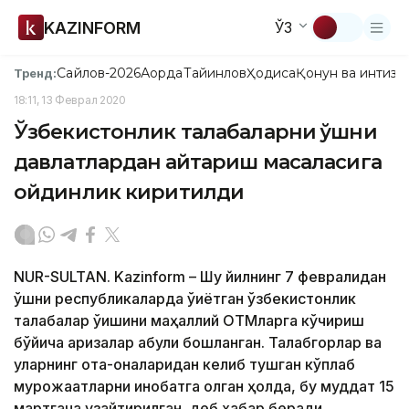
KAZINFORM
ЎЗ
Сайлов-2026
Ақорда
Тайинлов
Ҳодиса
Қонун ва интизо
Тренд:
18:11, 13 Феврал 2020
Ўзбекистонлик талабаларни қўшни
давлатлардан қайтариш масаласига
ойдинлик киритилди
NUR-SULTAN. Kazinform – Шу йилнинг 7 февралидан
қўшни республикаларда ўқиётган ўзбекистонлик
талабалар ўқишини маҳаллий ОТМларга кўчириш
бўйича аризалар қабули бошланган. Талабгорлар ва
уларнинг ота-оналаридан келиб тушган кўплаб
мурожаатларни инобатга олган ҳолда, бу муддат 15
мартгача узайтирилган, деб хабар беради