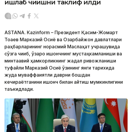
ишлаб чиқишни таклиф қилди
ASTANА. Кazinform – Президент Қасим-Жомарт
Тоқаев Марказий Осиё ва Озарбайжон давлатлари
раҳбарларининг норасмий Маслаҳат учрашувида
сўзга чиқиб, ўзаро ишончнинг мустаҳкамланиши ва
минтақавий ҳамкорликнинг жадал ривожланиши
туфайли Марказий Осиё ўзининг янги тарихида
жуда муваффақиятли даврни бошдан
кечираётганини ишонч билан айтиш мумкинлигини
таъкидлади.