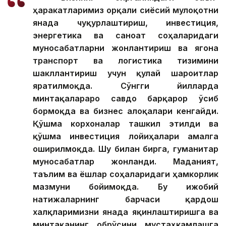
ҳаракатларимиз орқали сиёсий мулоқотни
янада чуқурлаштириш, инвестиция,
энергетика ва саноат соҳаларидаги
муносабатларни жонлантириш ва ягона
транспорт ва логистика тизимини
шакллантириш учун қулай шароитлар
яратилмоқда. Сўнгги йилларда
минтақалараро савдо барқарор ўсиб
бормоқда ва бизнес алоқалари кенгайди.
Қўшма корхоналар ташкил этилди ва
қўшма инвестиция лойиҳалари амалга
оширилмоқда. Шу билан бирга, гуманитар
муносабатлар жонланди. Маданият,
таълим ва ёшлар соҳаларидаги ҳамкорлик
мазмуни бойимоқда. Бу ижобий
натижаларнинг барчаси қардош
халқларимизни янада яқинлаштиришга ва
минтақанинг обрўсини мустаҳкамлашга