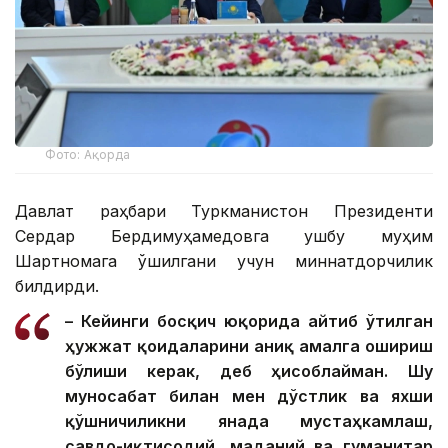
Фото: Ақорда
Давлат раҳбари Туркманистон Президенти
Сердар Бердимуҳамедовга ушбу муҳим
Шартномага қўшилгани учун миннатдорчилик
билдирди.
– Кейинги босқич юқорида айтиб ўтилган
ҳужжат қоидаларини аниқ амалга ошириш
бўлиши керак, деб ҳисоблайман. Шу
муносабат билан мен дўстлик ва яхши
қўшничиликни янада мустаҳкамлаш,
савдо-иқтисодий, маданий ва гуманитар