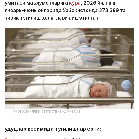
қўмитаси маълумотларига
кўра
, 2026 йилнинг
январь-июнь ойларида Ўзбекистонда 373 389 та
тирик туғилиш ҳолатлари қайд этилган.
Фото: Миллий статистика қўмитаси
Ҳудудлар кесимида туғилишлар сони: