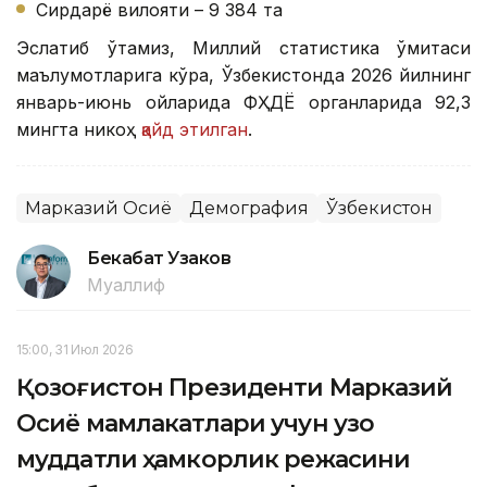
Сирдарё вилояти – 9 384 та
Эслатиб ўтамиз, Миллий статистика қўмитаси
маълумотларига кўра, Ўзбекистонда 2026 йилнинг
январь-июнь ойларида ФҲДЁ органларида 92,3
мингта никоҳ
қайд этилган
.
Марказий Осиё
Демография
Ўзбекистон
Бекабат Узаков
Муаллиф
15:00, 31 Июл 2026
Қозоғистон Президенти Марказий
Осиё мамлакатлари учун узоқ
муддатли ҳамкорлик режасини