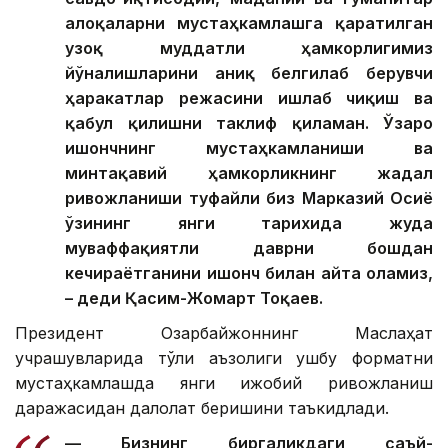
алоқаларни мустаҳкамлашга қаратилган
узоқ муддатли ҳамкорлигимиз
йўналишларини аниқ белгилаб берувчи
ҳаракатлар режасини ишлаб чиқиш ва
қабул қилишни таклиф қиламан. Ўзаро
ишончнинг мустаҳкамланиши ва
минтақавий ҳамкорликнинг жадал
ривожланиши туфайли биз Марказий Осиё
ўзининг янги тарихида жуда
муваффақиятли даврни бошдан
кечираётганини ишонч билан айта оламиз,
– деди Қасим-Жомарт Тоқаев.
Президент Озарбайжоннинг Маслаҳат
учрашувларида тўлиқ аъзолиги ушбу форматни
мустаҳкамлашда янги ижобий ривожланиш
даражасидан далолат беришини таъкидлади.
— Бизнинг биргаликдаги саъй-