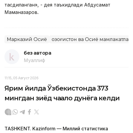
тасдиқланган», - дея таъкидлади Абдусамат
Маманазаров.
Марказий Осиё
Қозоғистон ва Осиё мамлакатлар
без автора
Муаллиф
11:15, 05 Август 2026
Ярим йилда Ўзбекистонда 373
мингдан зиёд чақалоқ дунёга келди
TASHKENT. Kazinform — Миллий статистика