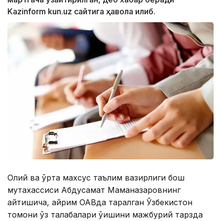
Kazinform kun.uz сайтига ҳавола қилиб.
Олий ва ўрта махсус таълим вазирлиги бош
мутахассиси Абдусамат Маманазаровнинг
айтишича, айрим ОАВда тарқалган Ўзбекистон
томони ўз талабалари ўқишини мажбурий тарзда