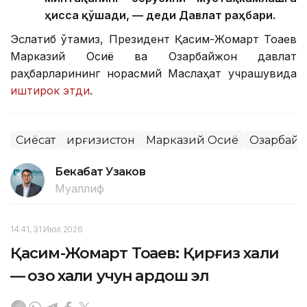
ҳисса қўшади, — деди Давлат раҳбари.
Эслатиб ўтамиз, Президент Қасим-Жомарт Тоқаев
Марказий Осиё ва Озарбайжон давлат
раҳбарларининг норасмий Маслаҳат учрашувида
иштирок этди
.
Сиёсат
Қирғизистон
Марказий Осиё
Озарбай
Бекабат Узаков
Муаллиф
14:41, 31 Июл 2026
Қасим-Жомарт Тоқаев: Қирғиз халқи
— қозоқ халқи учун қардош эл