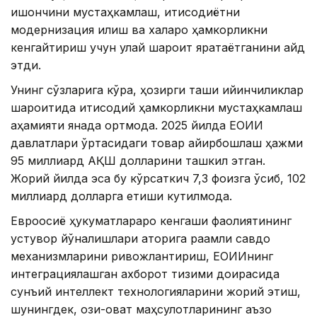
ишончини мустаҳкамлаш, иқтисодиётни
модернизация қилиш ва халқаро ҳамкорликни
кенгайтириш учун қулай шароит яратаётганини қайд
этди.
Унинг сўзларига кўра, ҳозирги ташқи қийинчиликлар
шароитида иқтисодий ҳамкорликни мустаҳкамлаш
аҳамияти янада ортмоқда. 2025 йилда ЕОИИ
давлатлари ўртасидаги товар айирбошлаш ҳажми
95 миллиард АҚШ долларини ташкил этган.
Жорий йилда эса бу кўрсаткич 7,3 фоизга ўсиб, 102
миллиард долларга етиши кутилмоқда.
Евроосиё ҳукуматлараро кенгаши фаолиятининг
устувор йўналишлари қаторига рақамли савдо
механизмларини ривожлантириш, ЕОИИнинг
интеграциялашган ахборот тизими доирасида
сунъий интеллект технологияларини жорий этиш,
шунингдек, озиқ-овқат маҳсулотларининг аъзо