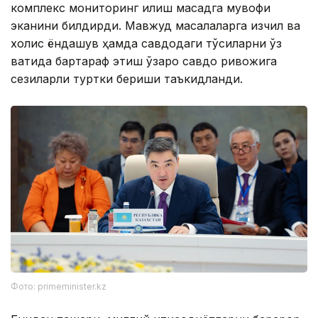
комплекс мониторинг қилиш мақсадга мувофиқ
эканини билдирди. Мавжуд масалаларга изчил ва
холис ёндашув ҳамда савдодаги тўсиқларни ўз
вақтида бартараф этиш ўзаро савдо ривожига
сезиларли туртки бериши таъкидланди.
Фото: primeminister.kz