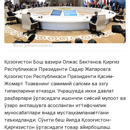
Фото: primeminister.kz
Қозоғистон Бош вазири Олжас Бектенов Қирғиз
Республикаси Президенти Садир Жапаровга
Қозоғистон Республикаси Президенти Қасим-
Жомарт Тоқаевнинг самимий саломи ва эзгу
тилакларини етказди. Учрашувда икки давлат
раҳбарлари ўртасидаги ишончли сиёсий мулоқот ва
ўзаро англашувга асосланган иттифоқчилик
муносабатлари янада мустаҳкамланаётгани
таъкидланди. Сўнгги беш йилда Қозоғистон–
Қирғизистон ўртасидаги товар айирбошлаш