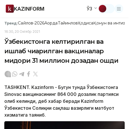
KAZINFORM
ЎЗ
Сайлов-2026
Ақорда
Тайинлов
Ҳодиса
Қонун ва интизо
Тренд:
16:30, 20 Октябр 2021
Ўзбекистонга келтирилган ва
ишлаб чиқарилган вакциналар
миқдори 31 миллион дозадан ошди
TASHKENT. Kazinform - Бугун тунда Ўзбекистонга
Sinovac вакцинасининг 864 000 дозалик партияси
олиб келинди, деб хабар беради Kazinform
Ўзбекистон Соғлиқни сақлаш вазирлиги матбуот
хизматига таяниб.