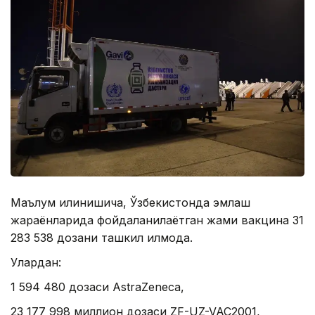
Маълум қилинишича, Ўзбекистонда эмлаш
жараёнларида фойдаланилаётган жами вакцина 31
283 538 дозани ташкил қилмоқда.
Улардан:
1 594 480 дозаси AstraZeneca,
23 177 998 миллион дозаси ZF-UZ-VAC2001,