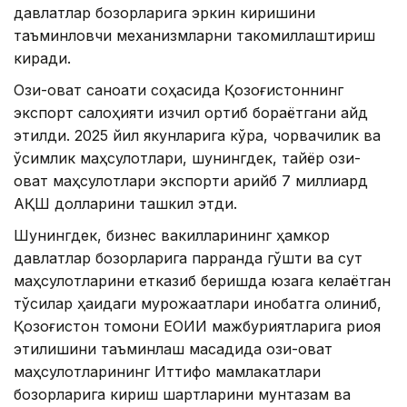
давлатлар бозорларига эркин киришини
таъминловчи механизмларни такомиллаштириш
киради.
Озиқ-овқат саноати соҳасида Қозоғистоннинг
экспорт салоҳияти изчил ортиб бораётгани қайд
этилди. 2025 йил якунларига кўра, чорвачилик ва
ўсимлик маҳсулотлари, шунингдек, тайёр озиқ-
овқат маҳсулотлари экспорти қарийб 7 миллиард
АҚШ долларини ташкил этди.
Шунингдек, бизнес вакилларининг ҳамкор
давлатлар бозорларига парранда гўшти ва сут
маҳсулотларини етказиб беришда юзага келаётган
тўсиқлар ҳақидаги мурожаатлари инобатга олиниб,
Қозоғистон томони ЕОИИ мажбуриятларига риоя
этилишини таъминлаш мақсадида озиқ-овқат
маҳсулотларининг Иттифоқ мамлакатлари
бозорларига кириш шартларини мунтазам ва