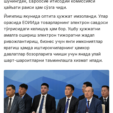
шунингдек, Евроосиё иқтисодий комиссияси
ҳайъати раиси ҳам сўзга чиқди.
Йиғилиш якунида олтита ҳужжат имзоланди. Улар
орасида ЕОИИда товарларнинг электрон савдоси
тўғрисидаги келишув ҳам бор. Ушбу ҳужжатни
амалга ошириш электрон тижоратни жадал
ривожлантириш, бизнес учун янги имкониятлар
яратиш ҳамда иштирокчиларнинг ҳамкор
давлатлар бозорларига чиқиши учун янада қулай
шарт-шароитларни таъминлашга хизмат қилади.