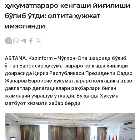
ҳукуматлараро кенгаши йиғилиши
бўлиб ўтди: олтита ҳужжат
имзоланди
ASTANA. Kazinform
–
Чўлпон-Ота шаҳрида бўлиб
ўтган Евроосиё ҳукуматлараро кенгаши йиғилиши
доирасида Қирғиз Республикаси Президенти Садир
Жапаров Евроосиё ҳукуматлараро кенгашига аъзо
давлатлар делегациялари раҳбарлари билан
жамоавий учрашув ўтказди. Бу ҳақда Ҳукумат
матбуот хизмати хабар берди.