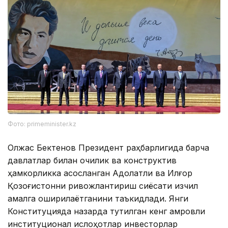
Фото: primeminister.kz
Олжас Бектенов Президент раҳбарлигида барча
давлатлар билан очиқлик ва конструктив
ҳамкорликка асосланган Адолатли ва Илғор
Қозоғистонни ривожлантириш сиёсати изчил
амалга оширилаётганини таъкидлади. Янги
Конституцияда назарда тутилган кенг қамровли
институционал ислоҳотлар инвесторлар