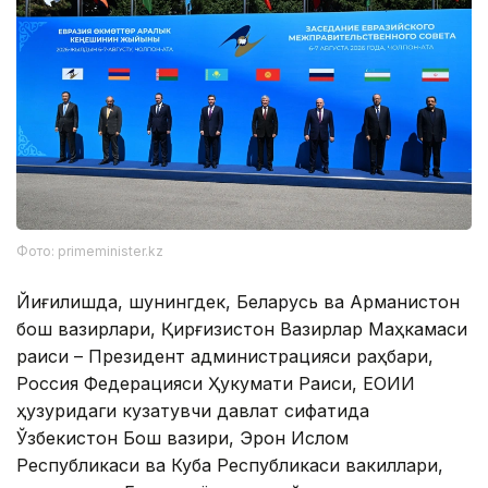
Фото: primeminister.kz
Йиғилишда, шунингдек, Беларусь ва Арманистон
бош вазирлари, Қирғизистон Вазирлар Маҳкамаси
раиси – Президент администрацияси раҳбари,
Россия Федерацияси Ҳукумати Раиси, ЕОИИ
ҳузуридаги кузатувчи давлат сифатида
Ўзбекистон Бош вазири, Эрон Ислом
Республикаси ва Куба Республикаси вакиллари,