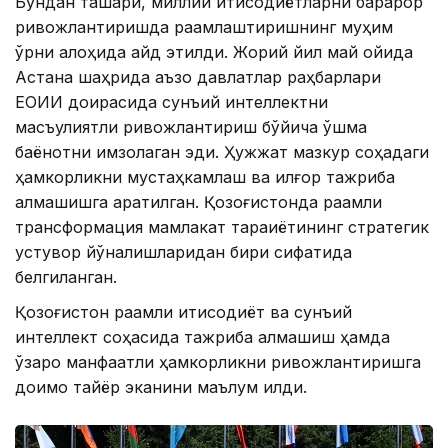
Бундан ташқари, миллий иқтисодиётларни барқарор
ривожлантиришда рақамлаштиришнинг муҳим
ўрни алоҳида қайд этилди. Жорий йил май ойида
Астана шаҳрида аъзо давлатлар раҳбарлари
ЕОИИ доирасида сунъий интеллектни
масъулиятли ривожлантириш бўйича қўшма
баёнотни имзолаган эди. Ҳужжат мазкур соҳадаги
ҳамкорликни мустаҳкамлаш ва илғор тажриба
алмашишга қаратилган. Қозоғистонда рақамли
трансформация мамлакат тараққиётининг стратегик
устувор йўналишларидан бири сифатида
белгиланган.
Қозоғистон рақамли иқтисодиёт ва сунъий
интеллект соҳасида тажриба алмашиш ҳамда
ўзаро манфаатли ҳамкорликни ривожлантиришга
доимо тайёр эканини маълум қилди.