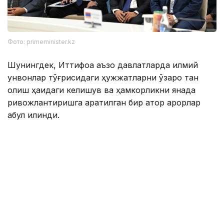
Фото: primeminister.kz
Шунингдек, Иттифоққа аъзо давлатларда илмий
унвонлар тўғрисидаги ҳужжатларни ўзаро тан
олиш ҳақидаги келишув ва ҳамкорликни янада
ривожлантиришга қаратилган бир қатор қарорлар
қабул қилинди.
Евроосиё ҳукуматлараро кенгашининг навбатдаги
йиғилиши 1–2 октябрь кунлари Беларусь пойтахти
Минск шаҳрида бўлиб ўтади.
Қирғизистон
Марказий Осиё
Ҳукумат
Ташқи с
Ляззат Сейданова