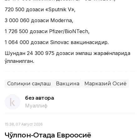
720 500 дозаси «Sputnik V»,
3 000 060 дозаси Moderna,
1 726 500 дозаси Pfizer/BioNTech,
1 064 000 дозаси Sinovac вакцинасидир.
Шундан 24 300 975 дозаси эмлаш жараёнларида
қўлланилган.
Соғлиқни сақлаш
Вакцина
Марказий Осиё
без автора
Муаллиф
15:38, 07 Август 2026
Чўлпон-Отада Евроосиё