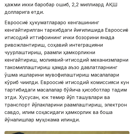
ҳажми икки баробар ошиб, 2,2 миллиард АҚШ
долларига етди.
Евроосиё ҳукуматлараро кенгашининг
кенгайтирилган таркибдаги йиғилишида Евроосиё
иқтисодий иттифоқининг ички бозорини янада
ривожлантириш, соҳавий интеграцияни
чуқурлаштириш, рақамли ҳамкорликни
кенгайтириш, молиявий-иқтисодий механизмларни
такомиллаштириш ҳамда аъзо давлатларнинг
қўшма ишларини мувофиқлаштириш масалалари
кўриб чиқилди. Евроосиё иқтисодий комиссияси кун
тартибидаги масалалар бўйича ҳисоботлар тақдим
этди. Хусусан, юк темир йўл ташувлари ва
транспорт йўлакларини рақамлаштириш, электрон
савдо, иқлим соҳасидаги ҳамкорлик ва бошқа
йўналишлар муҳокама қилинди.