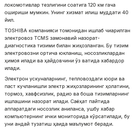
локомотивлар тезлигини соатига 120 км гача
ошириши мумкин. Унинг хизмат қилиш муддати 40
йил.
TOSHIBA компанияси томонидан ишлаб чиқарилган
электровоз TCMS замонавий назорат-
диагностика тизими билан жиҳозланган. Бу тизим
электровозни ортиқча юкланиш, носозликлардан
ҳимоя қилади ва ҳайдовчини ўз вақтида хабардор
қилади.
Электрон ускуналарнинг, тепловоздаги юқори ва
паст кучланишли электр жиҳозларининг ҳолатини,
тормоз, хавфсизлик, радио ва бошқа тизимларнинг
ишлашини назорат қилади. Саёҳат пайтида
аппаратдаги носозлик аниқланса, ушбу хабар
компьютернинг ички мониторида кўрсатилади, бу
уни қандай тузатиш ҳақида маълумот беради.