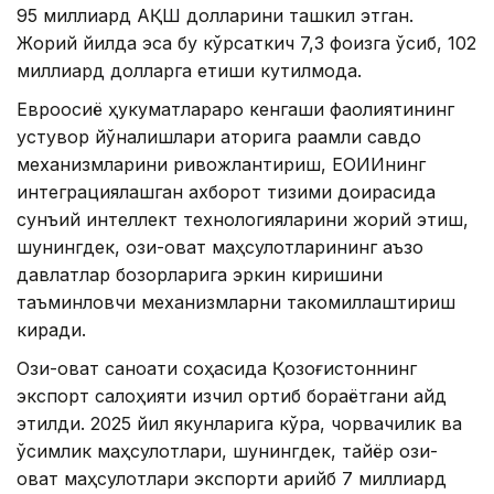
95 миллиард АҚШ долларини ташкил этган.
Жорий йилда эса бу кўрсаткич 7,3 фоизга ўсиб, 102
миллиард долларга етиши кутилмоқда.
Евроосиё ҳукуматлараро кенгаши фаолиятининг
устувор йўналишлари қаторига рақамли савдо
механизмларини ривожлантириш, ЕОИИнинг
интеграциялашган ахборот тизими доирасида
сунъий интеллект технологияларини жорий этиш,
шунингдек, озиқ-овқат маҳсулотларининг аъзо
давлатлар бозорларига эркин киришини
таъминловчи механизмларни такомиллаштириш
киради.
Озиқ-овқат саноати соҳасида Қозоғистоннинг
экспорт салоҳияти изчил ортиб бораётгани қайд
этилди. 2025 йил якунларига кўра, чорвачилик ва
ўсимлик маҳсулотлари, шунингдек, тайёр озиқ-
овқат маҳсулотлари экспорти қарийб 7 миллиард