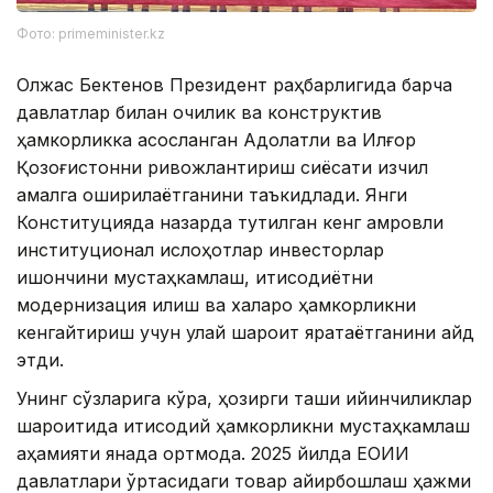
Фото: primeminister.kz
Олжас Бектенов Президент раҳбарлигида барча
давлатлар билан очиқлик ва конструктив
ҳамкорликка асосланган Адолатли ва Илғор
Қозоғистонни ривожлантириш сиёсати изчил
амалга оширилаётганини таъкидлади. Янги
Конституцияда назарда тутилган кенг қамровли
институционал ислоҳотлар инвесторлар
ишончини мустаҳкамлаш, иқтисодиётни
модернизация қилиш ва халқаро ҳамкорликни
кенгайтириш учун қулай шароит яратаётганини қайд
этди.
Унинг сўзларига кўра, ҳозирги ташқи қийинчиликлар
шароитида иқтисодий ҳамкорликни мустаҳкамлаш
аҳамияти янада ортмоқда. 2025 йилда ЕОИИ
давлатлари ўртасидаги товар айирбошлаш ҳажми