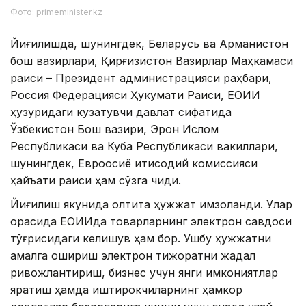
Фото: primeminister.kz
Йиғилишда, шунингдек, Беларусь ва Арманистон
бош вазирлари, Қирғизистон Вазирлар Маҳкамаси
раиси – Президент администрацияси раҳбари,
Россия Федерацияси Ҳукумати Раиси, ЕОИИ
ҳузуридаги кузатувчи давлат сифатида
Ўзбекистон Бош вазири, Эрон Ислом
Республикаси ва Куба Республикаси вакиллари,
шунингдек, Евроосиё иқтисодий комиссияси
ҳайъати раиси ҳам сўзга чиқди.
Йиғилиш якунида олтита ҳужжат имзоланди. Улар
орасида ЕОИИда товарларнинг электрон савдоси
тўғрисидаги келишув ҳам бор. Ушбу ҳужжатни
амалга ошириш электрон тижоратни жадал
ривожлантириш, бизнес учун янги имкониятлар
яратиш ҳамда иштирокчиларнинг ҳамкор