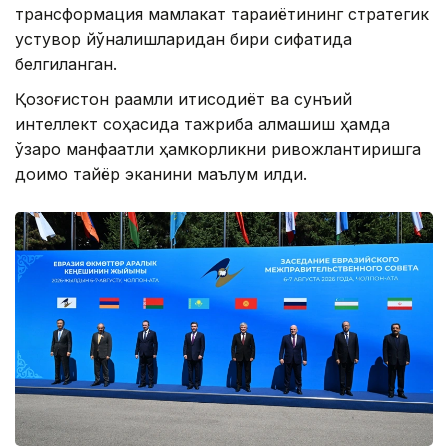
трансформация мамлакат тараққиётининг стратегик
устувор йўналишларидан бири сифатида
белгиланган.
Қозоғистон рақамли иқтисодиёт ва сунъий
интеллект соҳасида тажриба алмашиш ҳамда
ўзаро манфаатли ҳамкорликни ривожлантиришга
доимо тайёр эканини маълум қилди.