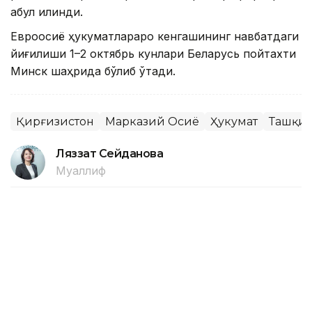
қабул қилинди.
Евроосиё ҳукуматлараро кенгашининг навбатдаги
йиғилиши 1–2 октябрь кунлари Беларусь пойтахти
Минск шаҳрида бўлиб ўтади.
Қирғизистон
Марказий Осиё
Ҳукумат
Ташқи 
Ляззат Сейданова
Муаллиф
15:15, 07 Август 2026
Ўзбекистонда июль ойида 0,1
фоизлик дефляция қайд этилди