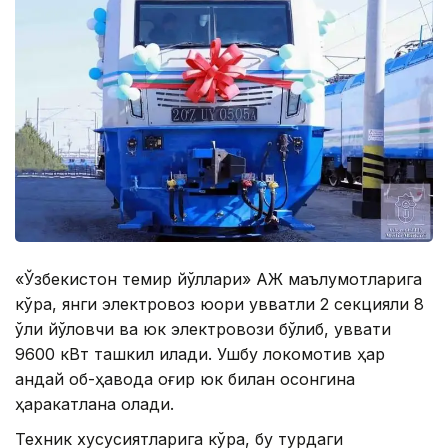
«Ўзбекистон темир йўллари» АЖ маълумотларига
кўра, янги электровоз юқори қувватли 2 секцияли 8
ўқли йўловчи ва юк электровози бўлиб, қуввати
9600 кВт ташкил қилади. Ушбу локомотив ҳар
қандай об-ҳавода оғир юк билан осонгина
ҳаракатлана олади.
Техник хусусиятларига кўра, бу турдаги