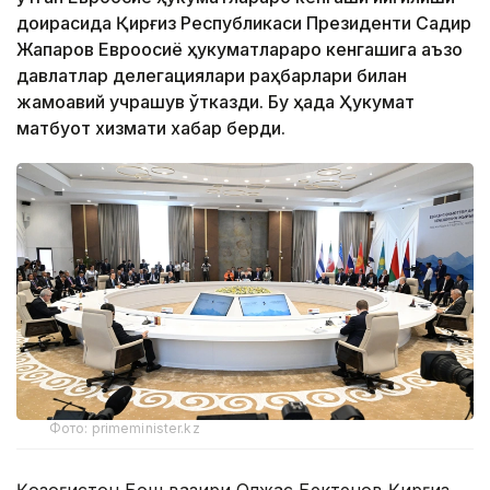
доирасида Қирғиз Республикаси Президенти Садир
Жапаров Евроосиё ҳукуматлараро кенгашига аъзо
давлатлар делегациялари раҳбарлари билан
жамоавий учрашув ўтказди. Бу ҳақда Ҳукумат
матбуот хизмати хабар берди.
Фото: primeminister.kz
Қозоғистон Бош вазири Олжас Бектенов Қирғиз