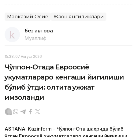
Марказий Осиё
Жаҳон янгиликлари
без автора
Муаллиф
15:38, 07 Август 2026
Чўлпон-Отада Евроосиё
ҳукуматлараро кенгаши йиғилиши
бўлиб ўтди: олтита ҳужжат
имзоланди
ASTANA. Kazinform
–
Чўлпон-Ота шаҳрида бўлиб
ўтган Евроосиё ҳукуматлараро кенгаши йиғилиши