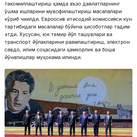
такомиллаштириш ҳамда аъзо давлатларнинг
қўшма ишларини мувофиқлаштириш масалалари
кўриб чиқилди. Евроосиё иқтисодий комиссияси кун
тартибидаги масалалар бўйича ҳисоботлар тақдим
этди. Хусусан, юк темир йўл ташувлари ва
транспорт йўлакларини рақамлаштириш, электрон
савдо, иқлим соҳасидаги ҳамкорлик ва бошқа
йўналишлар муҳокама қилинди.