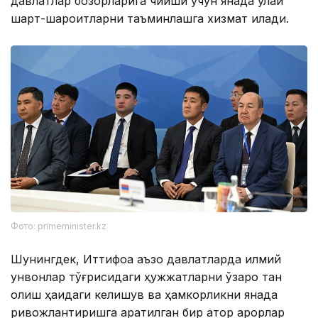
давлатлар бозорларига чиқиши учун янада қулай
шарт-шароитларни таъминлашга хизмат қилади.
Фото: primeminister.kz
Шунингдек, Иттифоққа аъзо давлатларда илмий
унвонлар тўғрисидаги ҳужжатларни ўзаро тан
олиш ҳақидаги келишув ва ҳамкорликни янада
ривожлантиришга қаратилган бир қатор қарорлар