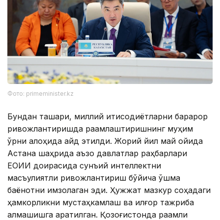
Фото: primeminister.kz
Бундан ташқари, миллий иқтисодиётларни барқарор
ривожлантиришда рақамлаштиришнинг муҳим
ўрни алоҳида қайд этилди. Жорий йил май ойида
Астана шаҳрида аъзо давлатлар раҳбарлари
ЕОИИ доирасида сунъий интеллектни
масъулиятли ривожлантириш бўйича қўшма
баёнотни имзолаган эди. Ҳужжат мазкур соҳадаги
ҳамкорликни мустаҳкамлаш ва илғор тажриба
алмашишга қаратилган. Қозоғистонда рақамли