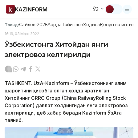
KAZINFORM
ЎЗ
Сайлов-2026
Ақорда
Тайинлов
Ҳодиса
Қонун ва интизо
Тренд:
16:19, 03 Март 2022
Ўзбекистонга Хитойдан янги
электровоз келтирилди
TASHKENT. UzA-Kazinform – Ўзбекистоннинг иқлим
шароитини ҳисобга олган ҳолда яратилган
Хитойнинг CRRC Group (China RailwayRolling Stock
Corporation) давлат холдингидан янги электровоз
келтирилди, деб хабар беради Kazinform ЎзАга
таяниб.