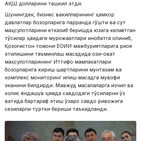
АҚШ долларини ташкил этди.
Шунингдек, бизнес вакилларининг ҳамкор
давлатлар бозорларига парранда гўшти ва сут
маҳсулотларини етказиб беришда юзага келаётган
тўсиқлар ҳақидаги мурожаатлари инобатга олиниб,
Қозоғистон томони ЕОИИ мажбуриятларига риоя
этилишини таъминлаш мақсадида озиқ-овқат
маҳсулотларининг Иттифоқ мамлакатлари
бозорларига кириш шартларини мунтазам ва
комплекс мониторинг қилиш мақсадга мувофиқ
эканини билдирди. Мавжуд масалаларга изчил ва
холис ёндашув ҳамда савдодаги тўсиқларни ўз
вақтида бартараф этиш ўзаро савдо ривожига
сезиларли туртки бериши таъкидланди.