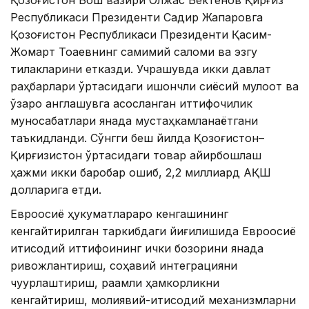
Республикаси Президенти Садир Жапаровга
Қозоғистон Республикаси Президенти Қасим-
Жомарт Тоқаевнинг самимий саломи ва эзгу
тилакларини етказди. Учрашувда икки давлат
раҳбарлари ўртасидаги ишончли сиёсий мулоқот ва
ўзаро англашувга асосланган иттифоқчилик
муносабатлари янада мустаҳкамланаётгани
таъкидланди. Сўнгги беш йилда Қозоғистон–
Қирғизистон ўртасидаги товар айирбошлаш
ҳажми икки баробар ошиб, 2,2 миллиард АҚШ
долларига етди.
Евроосиё ҳукуматлараро кенгашининг
кенгайтирилган таркибдаги йиғилишида Евроосиё
иқтисодий иттифоқининг ички бозорини янада
ривожлантириш, соҳавий интеграцияни
чуқурлаштириш, рақамли ҳамкорликни
кенгайтириш, молиявий-иқтисодий механизмларни