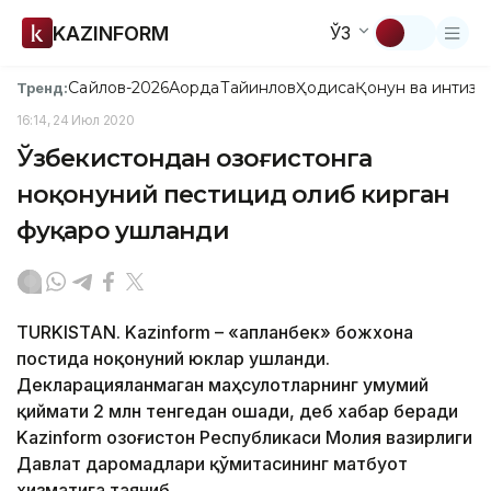
KAZINFORM
ЎЗ
Сайлов-2026
Ақорда
Тайинлов
Ҳодиса
Қонун ва интизо
Тренд:
16:14, 24 Июл 2020
Ўзбекистондан Қозоғистонга
ноқонуний пестицид олиб кирган
фуқаро ушланди
TURKISTAN. Kazinform – «Қапланбек» божхона
постида ноқонуний юклар ушланди.
Декларацияланмаган маҳсулотларнинг умумий
қиймати 2 млн тенгедан ошади, деб хабар беради
Kazinform Қозоғистон Республикаси Молия вазирлиги
Давлат даромадлари қўмитасининг матбуот
хизматига таяниб.