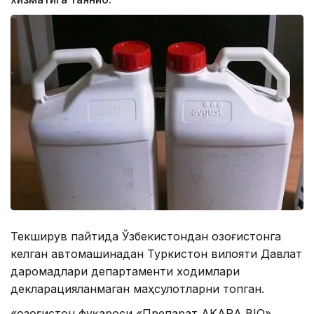
Текширув пайтида Ўзбекистондан Қозоғистонга
келган автомашинадан Туркистон вилояти Давлат
даромадлари департаменти ходимлари
декларацияланмаган маҳсулотларни топган.
«Қозоғистон фуқароси «Препарат AKARA BIO»