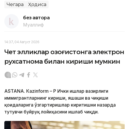
Чегара
Ҳодиса
без автора
Муаллиф
14:37, 04 Август 2026
Чет элликлар Қозоғистонга электрон
рухсатнома билан кириши мумкин
ASTANА. Кazinform – ҚР Ички ишлар вазирлиги
иммигрантларнинг кириши, яшаши ва чиқиши
қоидаларига ўзгартиришлар киритишни назарда
тутувчи буйруқ лойиҳасини ишлаб чиқди.