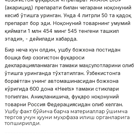
(акарицид) препарати билан чегарани ноқонуний
кесиб ўтишга уринган. Унда 4 литрли 50 та қадоқ
препарат бор эди. Ноқонуний товарнинг умумий
қиймати 1 млн 454 минг 545 тенгени ташкил
этади», - дейилади хабарда.
Бир неча кун олдин, ушбу божхона постидан
бошқа бир Қозоғистон фуқароси
декларацияланмаган тамаки маҳсулотларини олиб
ўтишга уринганда тўхтатилган. Ўзбекистонга
бораётган унинг автомашинасидан божхона
кўригида 600 дона «Heets» тамаки стиклари
топилган. Аниқланишича, фуқаро ноқонуний
товарни Россия Федерациясидан олиб келган.
Ушбу факт бўйича барча материаллар қўшимча
тергов учун ҳуқуқни муҳофаза қилиш органларига
топширилди.