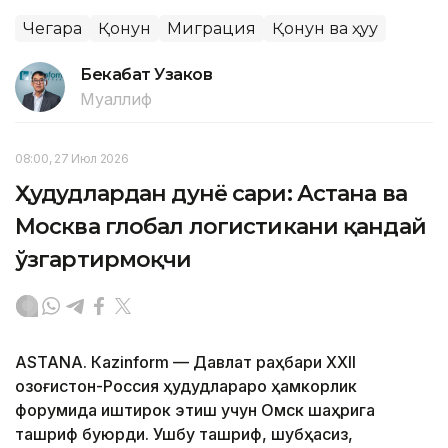
Чегара
Қонун
Миграция
Қонун ва ҳуқуқ
Бекабат Узаков
Муаллиф
08:00, 27 Июл 2026
Ҳудудлардан дунё сари: Астана ва
Москва глобал логистикани қандай
ўзгартирмоқчи
ASTANА. Кazinform — Давлат раҳбари ХХII
Қозоғистон-Россия ҳудудлараро ҳамкорлик
форумида иштирок этиш учун Омск шаҳрига
ташриф буюрди. Ушбу ташриф, шубҳасиз,