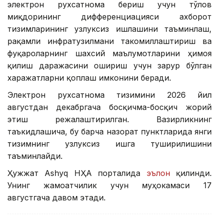
электрон рухсатнома бериш учун тўлов
миқдорининг дифференциацияси ахборот
тизимларининг узлуксиз ишлашини таъминлаш,
рақамли инфратузилмани такомиллаштириш ва
фуқароларнинг шахсий маълумотларини ҳимоя
қилиш даражасини ошириш учун зарур бўлган
харажатларни қоплаш имконини беради.
Электрон рухсатнома тизимини 2026 йил
августдан декабргача босқичма-босқич жорий
этиш режалаштирилган. Вазирликнинг
таъкидлашича, бу барча назорат пунктларида янги
тизимнинг узлуксиз ишга туширилишини
таъминлайди.
Ҳужжат Ashyq НҲА порталида
эълон
қилинди.
Унинг жамоатчилик учун муҳокамаси 17
августгача давом этади.