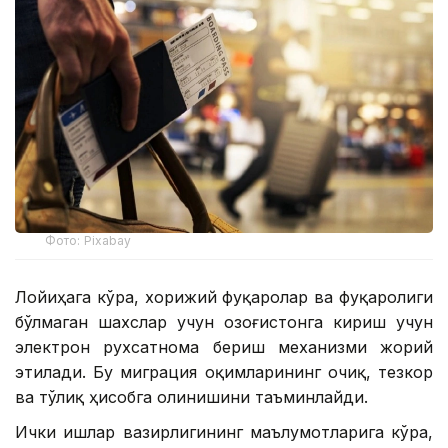
Фото: Pixabay
Лойиҳага кўра, хорижий фуқаролар ва фуқаролиги
бўлмаган шахслар учун Қозоғистонга кириш учун
электрон рухсатнома бериш механизми жорий
этилади. Бу миграция оқимларининг очиқ, тезкор
ва тўлиқ ҳисобга олинишини таъминлайди.
Ички ишлар вазирлигининг маълумотларига кўра,