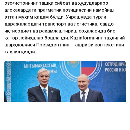
Қозоғистоннинг ташқи сиёсат ва ҳудудлараро
алоқалардаги прагматик позициясини намойиш
этган муҳим қадам бўлди. Учрашувда турли
даражалардаги транспорт ва логистика, савдо-
иқтисодиёт ва рақамлаштириш соҳаларида бир
қатор лойиҳалар бошланди. Кazinformнинг таҳлилий
шарҳловчиси Президентнинг ташрифи контекстини
таҳлил қилди.