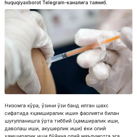
huquqiyaxborot Telegram-каналига таяниб.
Низомга кўра, ўзини ўзи банд қилган шахс
сифатида «ҳамширалик иши» фаолияти билан
шуғулланишга ўрта тиббий (ҳамширалик иши,
даволаш иши, акушерлик иши) ёки олий
ҳамширалик иши бўйича олий маълумотга эга