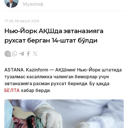
Муаллиф
17:38, 06 Август 2026
Нью-Йорк АҚШда эвтаназияга
рухсат берган 14-штат бўлди
ASTANA. Kazinform — АҚШнинг Нью-Йорк штатида
тузалмас касалликка чалинган беморлар учун
эвтаназияга расман рухсат берилди. Бу ҳақда
БЕЛТА
хабар берди.