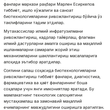
фанлари маркази раҳбари Марлен Есиркепов
тиббиёт, қишлоқ хўжалиги ва саноат
биотехнологияларини ривожлантириш бўйича ўз
таклифларини тақдим этдилар.
Мутахассислар илмий инфратузилмани
ривожлантириш, кадрлар тайёрлаш, флагман
илмий дастурларни амалга ошириш ва маҳаллий
ишланмаларни самарали жорий этиш
механизмларини шакллантириш масалаларига
алоҳида эътибор қаратдилар.
Соғлиқни сақлаш соҳасида биотехнологияларни
ривожлантириш тиббиёт фанлари, диагностика,
фармацевтика ва ҳаёт фанларининг бошқа
соҳалари учун янги имкониятлар яратади. Бу
мамлакатнинг технологик салоҳиятини
мустаҳкамлаш ва замонавий маҳаллий
ечимларнинг мавжудлигини оширишга қаратилган.