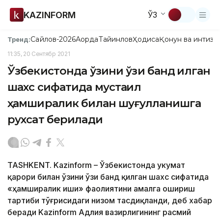
KAZINFORM
ЎЗ
Сайлов-2026
Ақорда
Тайинлов
Ҳодиса
Қонун ва интизо
Тренд:
11:35, 20 Сентябр 2021
Ўзбекистонда ўзини ўзи банд қилган
шахс сифатида мустақил
ҳамширалик билан шуғулланишга
рухсат берилади
TASHKENT. Kazinform – Ўзбекистонда Ҳукумат
қарори билан ўзини ўзи банд қилган шахс сифатида
«ҳамширалик иши» фаолиятини амалга ошириш
тартиби тўғрисидаги низом тасдиқланди, деб хабар
беради Kazinform Адлия вазирлигининг расмий