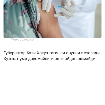
Фото: pexels.com
Губернатор Кэти Хокул тегишли қонунни имзолади.
Ҳужжат умр давомийлиги олти ойдан ошмайди,
деб баҳоланган беморларга нисбатан қўлланилади.
Қонунга мувофиқ, тузалмас ташхиси тасдиқланган,
18 ёшга тўлган, ақлий ҳолати жойида бўлган ва
шифокор тайинлаган дори воситасини мустақил
равишда қабул қила оладиган Нью-Йорк аҳолиси
ҳаётни ихтиёрий равишда якунлаш учун
мўлжалланган махсус дори-дармонни олиш