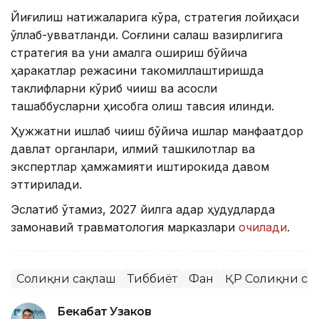
Йиғилиш натижаларига кўра, стратегия лойиҳаси
қўллаб-қувватланди. Соғлиқни сақлаш вазирлигига
стратегия ва уни амалга ошириш бўйича
ҳаракатлар режасини такомиллаштиришда
таклифларни кўриб чиқиш ва асосли
ташаббусларни ҳисобга олиш тавсия қилинди.
Ҳужжатни ишлаб чиқиш бўйича ишлар манфаатдор
давлат органлари, илмий ташкилотлар ва
экспертлар ҳамжамияти иштирокида давом
эттирилади.
Эслатиб ўтамиз, 2027 йилга қадар ҳудудларда
замонавий травматология марказлари
очилади
.
Соғлиқни сақлаш
Тиббиёт
Фан
ҚР Соғлиқни са
Бекабат Узаков