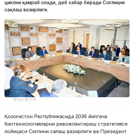
циклни қамраб олади, деб хабар беради Соғлиқни
сақлаш вазирлиги.
Фото: ҚР ССВ
Қозоғистон Республикасида 2036 йилгача
биотехнологияларни ривожлантириш стратегияси
лойиҳаси Соғлиқни сақлаш вазирлиги ва Президент