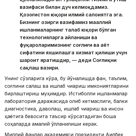
вазифаси билан дуч келмоқдамиз.
Қозоғистон юқори илмий салоҳиятга эга.
Бизнинг ҳозирги вазифамиз маҳаллий
ишланмаларнинг талаб юқори бўлган
технологияларга айланиши ва
фуқароларимизнинг соғлиғи ва ҳаёт
сифатини яхшилашга хизмат қилиши учун
шароит яратишдир, — деди Соғлиқни
сақлаш вазири.
Унинг сўзларига кўра, бу йўналишда фан, таълим,
соғлиқни сақлаш ва ишлаб чиқариш имкониятларини
бирлаштириш муҳимдир. Истиқболли ишланмалар
лаборатория даражасида қолиб кетмаслиги, балки
диагностика, даволаш, ишлаб чиқариш ва инсон
ҳаётига бевосита таъсир кўрсатадиган бошқа
соҳаларда амалий қўлланилиши керак.
Миллий фанлар академияси президенти Ақилбек