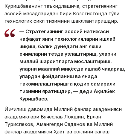
Куришбаевнинг таъкидлашича, стратегиянинг
асосий мақсадларидан бири Қозоғистонда тўлиқ
технологик сикл тизимини шакллантиришдир.
— Стратегиянинг асосий натижаси
нафақат янги технологияларни ишлаб
чиқиш, балки дунёдаги энг яхши
ечимларни тезда ўзлаштириш, уларни
миллий шароитларга мослаштириш,
уларни маҳаллий миқёсда ишлаб чиқариш,
улардан фойдаланиш ва янада
такомиллаштиришга қодир самарали
тизимни яратишдир, — деди Ақилбек
Куришбаев.
Йиғилиш давомида Миллий фанлар академияси
академиклари Вячеслав Локшин, Ерлан
Туриспеков, Амангелди Саданов ва Миллий
фанлар академияси Ҳаёт ва соғлиқни сақлаш