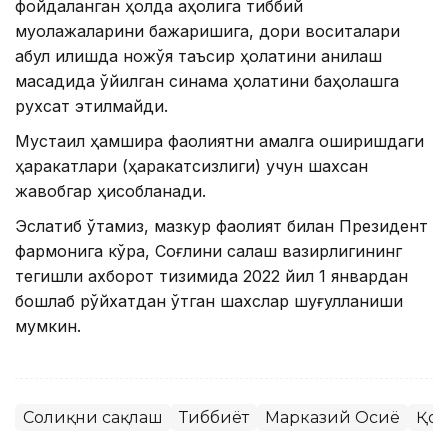
фойдаланган ҳолда аҳолига тиббий
муолажаларини бажаришига, дори воситалари
қабул қилишда ножўя таъсир ҳолатини аниқлаш
мақсадида қўйилган синама ҳолатини баҳолашга
рухсат этилмайди.
Мустақил ҳамшира фаолиятни амалга оширишдаги
ҳаракатлари (ҳаракатсизлиги) учун шахсан
жавобгар ҳисобланади.
Эслатиб ўтамиз, мазкур фаолият билан Президент
фармонига кўра, Соғлиқни сақлаш вазирлигининг
тегишли ахборот тизимида 2022 йил 1 январдан
бошлаб рўйхатдан ўтган шахслар шуғулланиши
мумкин.
Соғлиқни сақлаш
Тиббиёт
Марказий Осиё
Қон