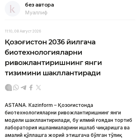
без автора
Муаллиф
11:10, 08 Август 2026
Қозоғистон 2036 йилгача
биотехнологияларни
ривожлантиришнинг янги
тизимини шакллантиради
ASTANА. Кazinform – Қозоғистонда
биотехнологияларни ривожлантиришнинг янги
модели шакллантирилади, бу илмий ғоядан тортиб
лаборатория ишланмаларини ишлаб чиқаришга ва
амалий қўллашга жорий этишгача бўлган тўлиқ