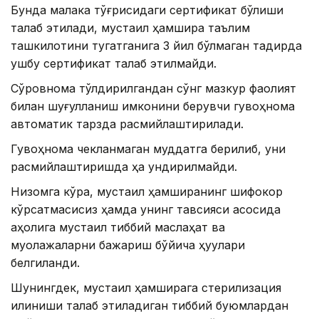
Бунда малака тўғрисидаги сертификат бўлиши
талаб этилади, мустақил ҳамшира таълим
ташкилотини тугатганига 3 йил бўлмаган тақдирда
ушбу сертификат талаб этилмайди.
Сўровнома тўлдирилгандан сўнг мазкур фаолият
билан шуғулланиш имконини берувчи гувоҳнома
автоматик тарзда расмийлаштирилади.
Гувоҳнома чекланмаган муддатга берилиб, уни
расмийлаштиришда ҳақ ундирилмайди.
Низомга кўра, мустақил ҳамширанинг шифокор
кўрсатмасисиз ҳамда унинг тавсияси асосида
аҳолига мустақил тиббий маслаҳат ва
муолажаларни бажариш бўйича ҳуқуқлари
белгиланди.
Шунингдек, мустақил ҳамширага стерилизация
қилиниши талаб этиладиган тиббий буюмлардан