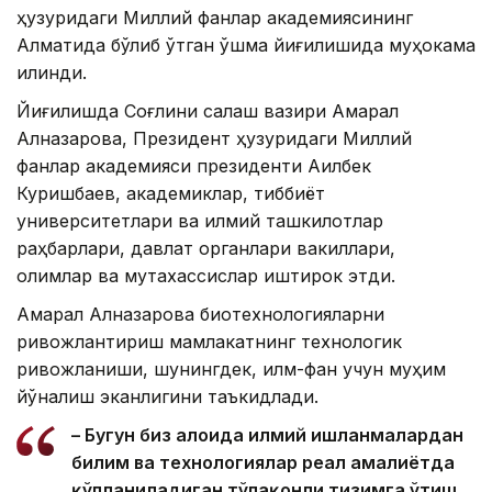
ҳузуридаги Миллий фанлар академиясининг
Алматида бўлиб ўтган қўшма йиғилишида муҳокама
қилинди.
Йиғилишда Соғлиқни сақлаш вазири Ақмарал
Алназарова, Президент ҳузуридаги Миллий
фанлар академияси президенти Ақилбек
Куришбаев, академиклар, тиббиёт
университетлари ва илмий ташкилотлар
раҳбарлари, давлат органлари вакиллари,
олимлар ва мутахассислар иштирок этди.
Ақмарал Алназарова биотехнологияларни
ривожлантириш мамлакатнинг технологик
ривожланиши, шунингдек, илм-фан учун муҳим
йўналиш эканлигини таъкидлади.
– Бугун биз алоҳида илмий ишланмалардан
билим ва технологиялар реал амалиётда
қўлланиладиган тўлақонли тизимга ўтиш