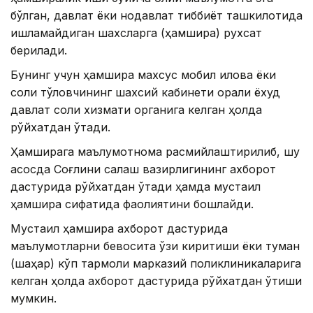
бўлган, давлат ёки нодавлат тиббиёт ташкилотида
ишламайдиган шахсларга (ҳамшира) рухсат
берилади.
Бунинг учун ҳамшира махсус мобил илова ёки
солиқ тўловчининг шахсий кабинети орқали ёхуд
давлат солиқ хизмати органига келган ҳолда
рўйхатдан ўтади.
Ҳамширага маълумотнома расмийлаштирилиб, шу
асосда Соғлиқни сақлаш вазирлигининг ахборот
дастурида рўйхатдан ўтади ҳамда мустақил
ҳамшира сифатида фаолиятини бошлайди.
Мустақил ҳамшира ахборот дастурида
маълумотларни бевосита ўзи киритиши ёки туман
(шаҳар) кўп тармоқли марказий поликлиникаларига
келган ҳолда ахборот дастурида рўйхатдан ўтиши
мумкин.