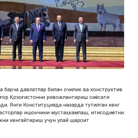
 барча давлатлар билан очиқлик ва конструктив
лғор Қозоғистонни ривожлантириш сиёсати
ди. Янги Конституцияда назарда тутилган кенг
весторлар ишончини мустаҳкамлаш, иқтисодиётни
кни кенгайтириш учун қулай шароит