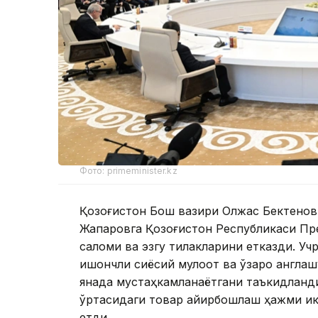
Фото: primeminister.kz
Қозоғистон Бош вазири Олжас Бектенов
Жапаровга Қозоғистон Республикаси Пр
саломи ва эзгу тилакларини етказди. У
ишончли сиёсий мулоқот ва ўзаро англаш
янада мустаҳкамланаётгани таъкидланди
ўртасидаги товар айирбошлаш ҳажми ик
етди.