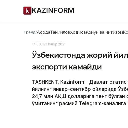
KAZINFORM
Ақорда
Тайинлов
Ҳодиса
Қонун ва интизом
Ко
Тренд:
14:30, 12 Ноябр 2021
Ўзбекистонда жорий йилн
экспорти камайди
TASHKENT. Kazinform - Давлат статис
йилнинг январ-сентябр ойларида Ўзбе
24,7 млн AҚШ долларига тенг бўлган оё
қўмитанинг расмий Telegram-каналига