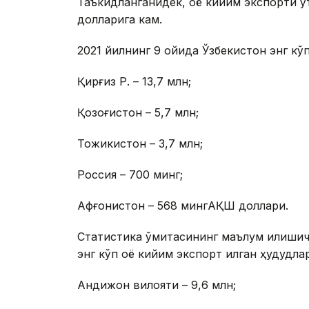
Таъкидланганидек, оёқ кийим экспорти 
долларига кам.
2021 йилнинг 9 ойида Ўзбекистон энг кўп
Қирғиз Р. – 13,7 млн;
Қозоғистон – 5,7 млн;
Тожикистон – 3,7 млн;
Россия – 700 минг;
Афғонистон – 568 мингAҚШ доллари.
Статистика қўмитасининг маълум қилишич
энг кўп оёқ кийим экспорт қилган ҳудудлар
Андижон вилояти – 9,6 млн;