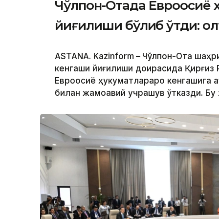
Чўлпон-Отада Евроосиё 
йиғилиши бўлиб ўтди: о
ASTANA. Kazinform
–
Чўлпон-Ота шаҳр
кенгаши йиғилиши доирасида Қирғиз
Евроосиё ҳукуматлараро кенгашига 
билан жамоавий учрашув ўтказди. Бу 