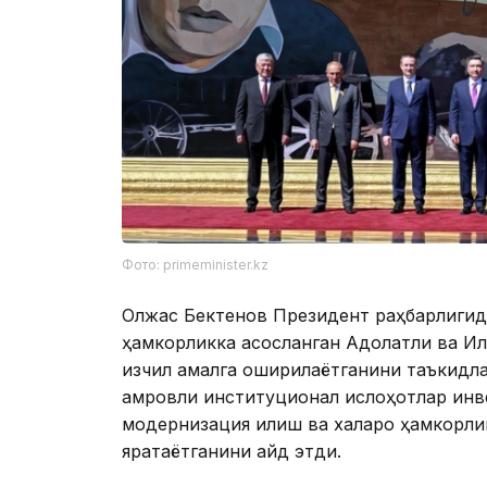
Фото: primeminister.kz
Олжас Бектенов Президент раҳбарлигида
ҳамкорликка асосланган Адолатли ва И
изчил амалга оширилаётганини таъкидла
қамровли институционал ислоҳотлар ин
модернизация қилиш ва халқаро ҳамкорли
яратаётганини қайд этди.