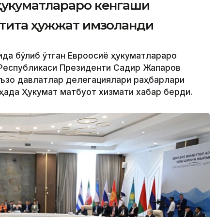
ҳукуматлараро кенгаши
лтита ҳужжат имзоланди
ида бўлиб ўтган Евроосиё ҳукуматлараро
 Республикаси Президенти Садир Жапаров
аъзо давлатлар делегациялари раҳбарлари
ҳақда Ҳукумат матбуот хизмати хабар берди.