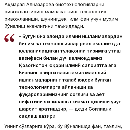
Ақмарал Алназарова биотехнологияларни
ривожлантириш мамлакатнинг технологик
ривожланиши, шунингдек, илм-фан учун муҳим
йўналиш эканлигини таъкидлади.
– Бугун биз алоҳида илмий ишланмалардан
билим ва технологиялар реал амалиётда
қўлланиладиган тўлақонли тизимга ўтиш
вазифаси билан дуч келмоқдамиз.
Қозоғистон юқори илмий салоҳиятга эга.
Бизнинг ҳозирги вазифамиз маҳаллий
ишланмаларнинг талаб юқори бўлган
технологияларга айланиши ва
фуқароларимизнинг соғлиғи ва ҳаёт
сифатини яхшилашга хизмат қилиши учун
шароит яратишдир, — деди Соғлиқни
сақлаш вазири.
Унинг сўзларига кўра, бу йўналишда фан, таълим,