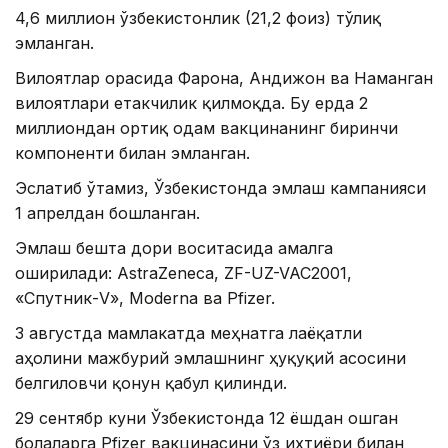
4,6 миллион ўзбекистонлик (21,2 фоиз) тўлиқ
эмланган.
Вилоятлар орасида Фарғона, Aндижон ва Наманган
вилоятлари етакчилик қилмоқда. Бу ерда 2
миллиондан ортиқ одам вакцинанинг биринчи
компоненти билан эмланган.
Эслатиб ўтамиз, Ўзбекистонда эмлаш кампанияси
1 апрелдан бошланган.
Эмлаш бешта дори воситасида амалга
оширилади: AstraZeneca, ZF-UZ-VAC2001,
«Спутник-V», Moderna ва Pfizer.
3 августда мамлакатда меҳнатга лаёқатли
аҳолини мажбурий эмлашнинг ҳуқуқий асосини
белгиловчи қонун қабул қилинди.
29 сентябр куни Ўзбекистонда 12 ёшдан ошган
болаларга Pfizer вакцинасини ўз ихтиёри билан