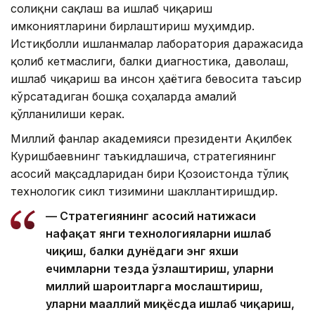
соғлиқни сақлаш ва ишлаб чиқариш
имкониятларини бирлаштириш муҳимдир.
Истиқболли ишланмалар лаборатория даражасида
қолиб кетмаслиги, балки диагностика, даволаш,
ишлаб чиқариш ва инсон ҳаётига бевосита таъсир
кўрсатадиган бошқа соҳаларда амалий
қўлланилиши керак.
Миллий фанлар академияси президенти Ақилбек
Куришбаевнинг таъкидлашича, стратегиянинг
асосий мақсадларидан бири Қозоғистонда тўлиқ
технологик сикл тизимини шакллантиришдир.
— Стратегиянинг асосий натижаси
нафақат янги технологияларни ишлаб
чиқиш, балки дунёдаги энг яхши
ечимларни тезда ўзлаштириш, уларни
миллий шароитларга мослаштириш,
уларни маҳаллий миқёсда ишлаб чиқариш,