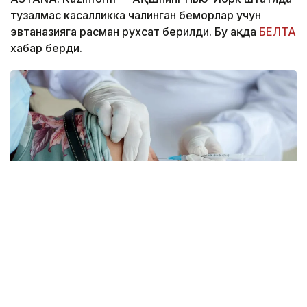
тузалмас касалликка чалинган беморлар учун
эвтаназияга расман рухсат берилди. Бу ҳақда
БЕЛТА
хабар берди.
Фото: pexels.com
Губернатор Кэти Хокул тегишли қонунни