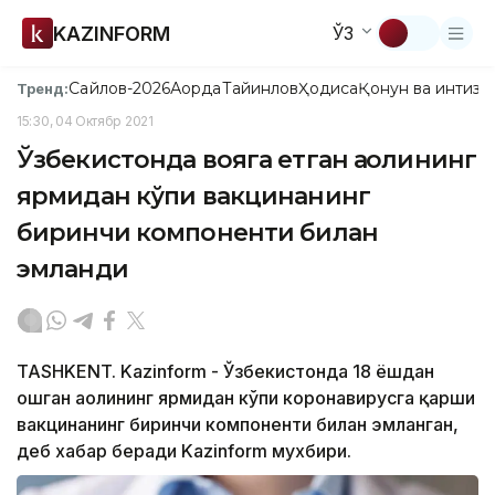
KAZINFORM
ЎЗ
Сайлов-2026
Ақорда
Тайинлов
Ҳодиса
Қонун ва интизо
Тренд:
15:30, 04 Октябр 2021
Ўзбекистонда вояга етган аҳолининг
ярмидан кўпи вакцинанинг
биринчи компоненти билан
эмланди
TASHKENT. Kazinform - Ўзбекистонда 18 ёшдан
ошган аҳолининг ярмидан кўпи коронавирусга қарши
вакцинанинг биринчи компоненти билан эмланган,
деб хабар беради Kazinform мухбири.