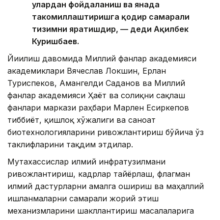
улардан фойдаланиш ва янада
такомиллаштиришга қодир самарали
тизимни яратишдир, — деди Ақилбек
Куришбаев.
Йиғилиш давомида Миллий фанлар академияси
академиклари Вячеслав Локшин, Ерлан
Туриспеков, Амангелди Саданов ва Миллий
фанлар академияси Ҳаёт ва соғлиқни сақлаш
фанлари маркази раҳбари Марлен Есиркепов
тиббиёт, қишлоқ хўжалиги ва саноат
биотехнологияларини ривожлантириш бўйича ўз
таклифларини тақдим этдилар.
Мутахассислар илмий инфратузилмани
ривожлантириш, кадрлар тайёрлаш, флагман
илмий дастурларни амалга ошириш ва маҳаллий
ишланмаларни самарали жорий этиш
механизмларини шакллантириш масалаларига