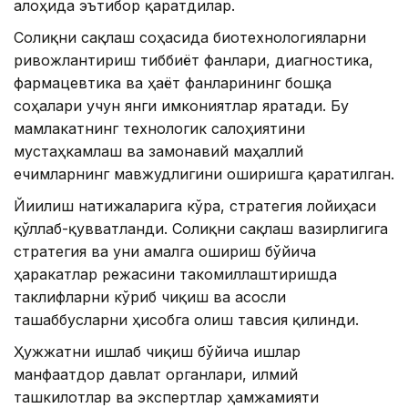
алоҳида эътибор қаратдилар.
Соғлиқни сақлаш соҳасида биотехнологияларни
ривожлантириш тиббиёт фанлари, диагностика,
фармацевтика ва ҳаёт фанларининг бошқа
соҳалари учун янги имкониятлар яратади. Бу
мамлакатнинг технологик салоҳиятини
мустаҳкамлаш ва замонавий маҳаллий
ечимларнинг мавжудлигини оширишга қаратилган.
Йиғилиш натижаларига кўра, стратегия лойиҳаси
қўллаб-қувватланди. Соғлиқни сақлаш вазирлигига
стратегия ва уни амалга ошириш бўйича
ҳаракатлар режасини такомиллаштиришда
таклифларни кўриб чиқиш ва асосли
ташаббусларни ҳисобга олиш тавсия қилинди.
Ҳужжатни ишлаб чиқиш бўйича ишлар
манфаатдор давлат органлари, илмий
ташкилотлар ва экспертлар ҳамжамияти