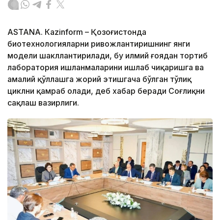
ASTANА. Кazinform – Қозоғистонда
биотехнологияларни ривожлантиришнинг янги
модели шакллантирилади, бу илмий ғоядан тортиб
лаборатория ишланмаларини ишлаб чиқаришга ва
амалий қўллашга жорий этишгача бўлган тўлиқ
циклни қамраб олади, деб хабар беради Соғлиқни
сақлаш вазирлиги.