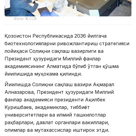
Фото: ҚР ССВ
Қозоғистон Республикасида 2036 йилгача
биотехнологияларни ривожлантириш стратегияси
лойиҳаси Соғлиқни сақлаш вазирлиги ва
Президент ҳузуридаги Миллий фанлар
академиясининг Алматида бўлиб ўтган қўшма
йиғилишида муҳокама қилинди.
Йиғилишда Соғлиқни сақлаш вазири Ақмарал
Алназарова, Президент ҳузуридаги Миллий
фанлар академияси президенти Ақилбек
Куришбаев, академиклар, тиббиёт
университетлари ва илмий ташкилотлар
раҳбарлари, давлат органлари вакиллари,
олимлар ва мутахассислар иштирок этди.