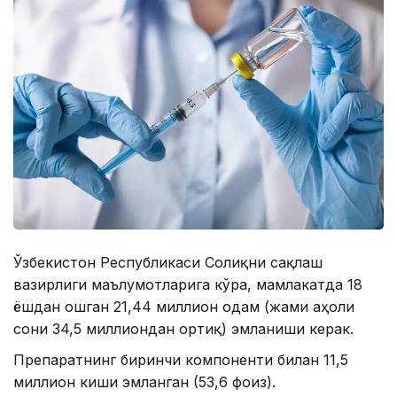
Ўзбекистон Республикаси Соғлиқни сақлаш
вазирлиги маълумотларига кўра, мамлакатда 18
ёшдан ошган 21,44 миллион одам (жами аҳоли
сони 34,5 миллиондан ортиқ) эмланиши керак.
Препаратнинг биринчи компоненти билан 11,5
миллион киши эмланган (53,6 фоиз).