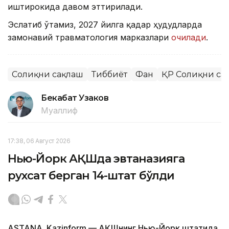
иштирокида давом эттирилади.
Эслатиб ўтамиз, 2027 йилга қадар ҳудудларда
замонавий травматология марказлари
очилади
.
Соғлиқни сақлаш
Тиббиёт
Фан
ҚР Соғлиқни са
Бекабат Узаков
Муаллиф
17:38, 06 Август 2026
Нью-Йорк АҚШда эвтаназияга
рухсат берган 14-штат бўлди
ASTANA. Kazinform — АҚШнинг Нью-Йорк штатида