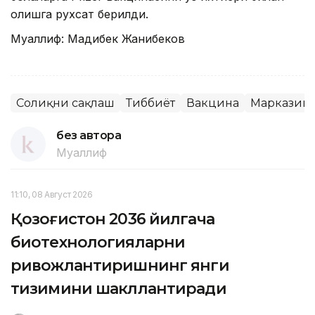
олишга рухсат берилди.
Муаллиф: Мадибек Жанибеков
Соғлиқни сақлаш
Тиббиёт
Вакцина
Марказий
без автора
Муаллиф
11:10, 08 Август 2026
Қозоғистон 2036 йилгача
биотехнологияларни
ривожлантиришнинг янги
тизимини шакллантиради