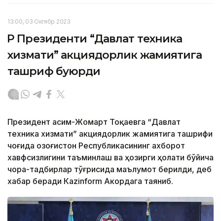
13:00, 03 Октябр 2023
ҚР Президенти “Давлат техника
хизмати” акциядорлик жамиятига
ташриф буюрди
Президент Қасим-Жомарт Тоқаевга “Давлат
техника хизмати” акциядорлик жамиятига ташрифи
чоғида Қозоғистон Республикасининг ахборот
хавфсизлигини таъминлаш ва ҳозирги ҳолати бўйича
чора-тадбирлар тўғрисида маълумот берилди, деб
хабар беради Каzinform Акордага таяниб.