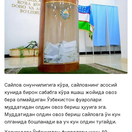
Сайлов қонунчилигига кўра, сайловнинг асосий
кунида бирон сабабга кўра яшаш жойида овоз
бера олмайдиган Ўзбекистон фуқаролари
муддатидан олдин овоз бериш ҳуқуқига эга.
Муддатидан олдин овоз бериш сайловга ўн кун
қолганида бошланади ва уч кун олдин тугайди.