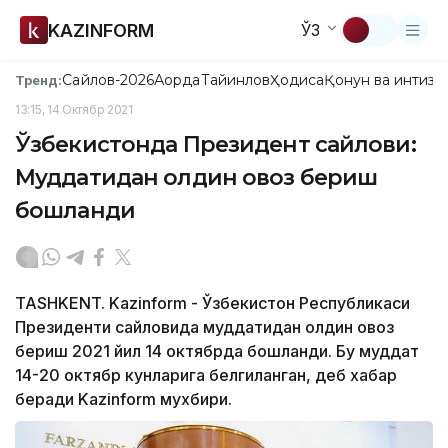
KAZINFORM
ЎЗ
Сайлов-2026
Ақорда
Тайинлов
Ҳодиса
Қонун ва интизо
Тренд:
13:15, 14 Октябр 2021
Ўзбекистонда Президент сайлови:
Муддатидан олдин овоз бериш
бошланди
TASHKENT. Kazinform - Ўзбекистон Республикаси
Президенти сайловида муддатидан олдин овоз
бериш 2021 йил 14 октябрда бошланди. Бу муддат
14-20 октябр кунларига белгиланган, деб хабар
беради Kazinform мухбири.