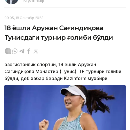
Муаллиф
09:05, 18 Сентябр 2023
18 ёшли Аружан Сағиндиқова
Тунисдаги турнир ғолиби бўлди
Қозоғистонлик спортчи, 18 ёшли Аружан
Сағиндиқова Монастир (Тунис) ITF турнири ғолиби
бўлди, деб хабар беради Каzinform мухбири.