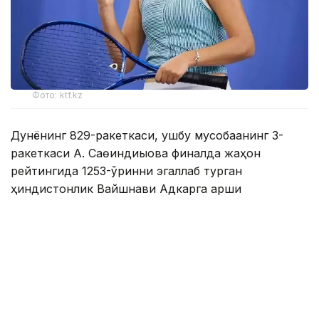
Фото: ktf.kz
Дунёнинг 829-ракеткаси, ушбу мусобақанинг 3-
ракеткаси А. Саөиндиыова финалда жаҳон
рейтингида 1253-ўринни эгаллаб турган
ҳиндистонлик Вайшнави Адкарга қарши
чемпионлик учун кураш олиб борди.
Биринчи партия кескин курашлар остида ўтди,
Аружан тай-брейкда муваффақиятли ўйнади - 7:6
(8:6).
Иккинчи сетда қозоғистонлик ёш теннисчи рақибига
ҳеч қандай имконият қолдирмади - 6:0.