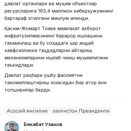
давлат органлари ва муҳим объектлар
ресурсларига 163,4 миллион киберҳужумнинг
бартараф этилгани маълум қилинди.
Қасим-Жомарт Тоқаев мамлакат ахборот
инфратузилмасининг барқарор ишлашини
таъминлаш ва бу соҳадаги ҳар қандай
хавфсизликка таҳдидларни қайтариш
механизмларини ишлаб чиқиш муҳимлигини
таъкидлади.
Давлат раҳбари ушбу фаолиятни
такомиллаштириш юзасидан бир қатор аниқ
топшириқлар берди.
Асосий янгилик
Қозоғистон Президенти
Бекабат Узаков