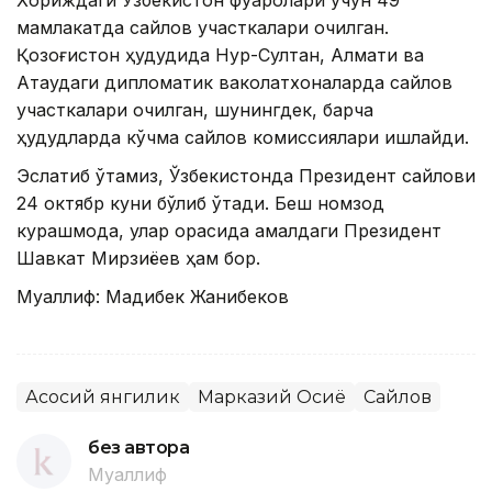
Хориждаги Ўзбекистон фуқаролари учун 49
мамлакатда сайлов участкалари очилган.
Қозоғистон ҳудудида Нур-Султан, Алмати ва
Ақтаудаги дипломатик ваколатхоналарда сайлов
участкалари очилган, шунингдек, барча
ҳудудларда кўчма сайлов комиссиялари ишлайди.
Эслатиб ўтамиз, Ўзбекистонда Президент сайлови
24 октябр куни бўлиб ўтади. Беш номзод
курашмоқда, улар орасида амалдаги Президент
Шавкат Мирзиёев ҳам бор.
Муаллиф: Мадибек Жанибеков
Асосий янгилик
Марказий Осиё
Сайлов
без автора
Муаллиф