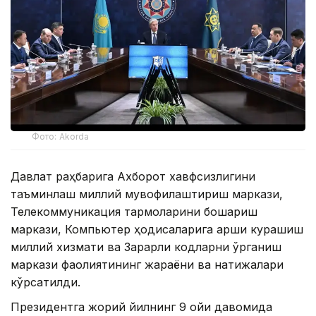
Фото: Akorda
Давлат раҳбарига Ахборот хавфсизлигини
таъминлаш миллий мувофиқлаштириш маркази,
Телекоммуникация тармоқларини бошқариш
маркази, Компьютер ҳодисаларига қарши курашиш
миллий хизмати ва Зарарли кодларни ўрганиш
маркази фаолиятининг жараёни ва натижалари
кўрсатилди.
Президентга жорий йилнинг 9 ойи давомида