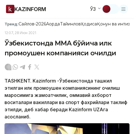
KAZINFORM
ЎЗ
Сайлов-2026
Ақорда
Тайинлов
Ҳодиса
Қонун ва интизо
Тренд:
12:07, 28 Июн 2021
Ўзбекистонда ММА бўйича илк
промоушен компанияси очилди
TASHKENT. Kazinform -Ўзбекистонда ташкил
этилган илк промоушен компаниясининг очилиш
маросимига жамоатчилик, оммавий ахборот
воситалари вакиллари ва спорт фахрийлари таклиф
этилди, деб хабар беради Kazinform UZAга
асосланиб.