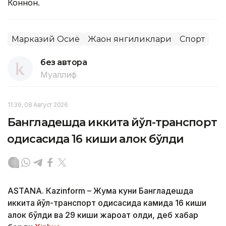
Коннон.
Марказий Осиё
Жаҳон янгиликлари
Спорт
без автора
Муаллиф
11:36, 08 Август 2026
Бангладешда иккита йўл-транспорт
ҳодисасида 16 киши ҳалок бўлди
ASTANА. Кazinform – Жума куни Бангладешда
иккита йўл-транспорт ҳодисасида камида 16 киши
ҳалок бўлди ва 29 киши жароҳат олди, деб хабар