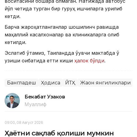
воситасини бошқара олмаган. Натижада автобус
йўл четида турган бир гуруҳ ишчиларга урилиб
кетди.
Барча жароҳатланганлар шошилинч равишда
маҳаллий касалхоналар ва клиникаларга олиб
кетилди.
Эслатиб ўтамиз, Таиландда ўқувчи мактабда ўқ
узиши оқибатида етти киши
ҳалок бўлди
.
Бангладеш
Ҳодиса
ЙТҲ
Жаҳон янгиликлари
Бекабат Узаков
Муаллиф
09:00, 08 Август 2026
Ҳаётни сақлаб қолиши мумкин