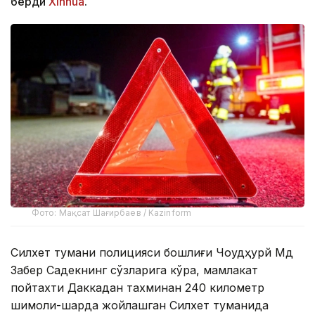
берди
Xinhua
.
Фото: Мақсат Шағирбаев / Kazinform
Силхет тумани полицияси бошлиғи Чоудҳурй Мд
Забер Садекнинг сўзларига кўра, мамлакат
пойтахти Даккадан тахминан 240 километр
шимоли-шарқда жойлашган Силхет туманида