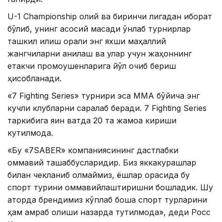
U-1 Championship олий ва биринчи лигадан иборат
бўлиб, унинг асосий мақсади ўнлаб турнирлар
ташкил қилиш орқали энг яхши маҳаллий
жангчиларни аниқлаш ва улар учун жаҳоннинг
етакчи промоушенларига йўл очиб бериш
ҳисобланади.
«7 Fighting Series» турнири эса ММА бўйича энг
кучли клубларни саралаб беради. 7 Fighting Series
таркибига яқин вақтда 20 та жамоа кириши
кутилмоқда.
«Бу «7SABER» компаниясининг дастлабки
оммавий ташаббусларидир. Биз яккакурашлар
билан чекланиб қолмаймиз, ёшлар орасида бу
спорт турини оммавийлаштиришни бошладик. Шу
қаторда брендимиз кўплаб бошқа спорт турларини
ҳам қамраб олиши назарда тутилмоқда», деди Росс