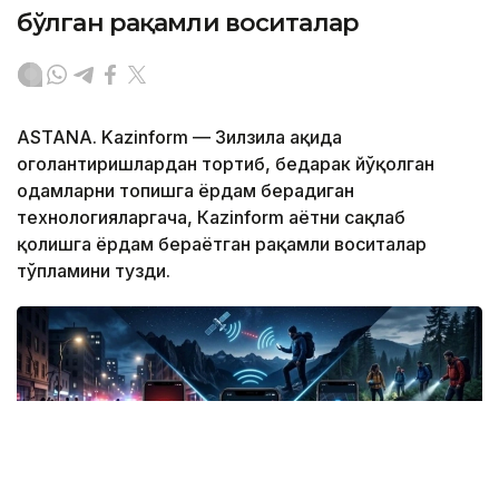
бўлган рақамли воситалар
ASTANA. Kazinform — Зилзила ҳақида
огоҳлантиришлардан тортиб, бедарак йўқолган
одамларни топишга ёрдам берадиган
технологияларгача, Кazinform ҳаётни сақлаб
қолишга ёрдам бераётган рақамли воситалар
тўпламини тузди.