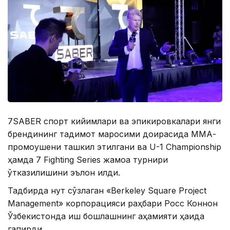
7SABER спорт кийимлари ва эпикировкалари янги
брендининг тақдимот маросими доирасида ММА-
промоушени ташкил этилгани ва U-1 Championship
ҳамда 7 Fighting Series жамоа турнири
ўтказилишини эълон қилди.
Тадбирда нутқ сўзлаган «Berkeley Square Project
Management» корпорацияси раҳбари Росс Коннон
Ўзбекистонда иш бошлашнинг аҳамияти ҳақида
гапирди.