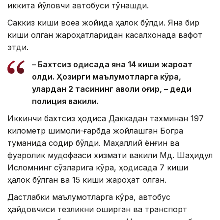
иккита йўловчи автобуси тўқнашди.
Саккиз киши воқеа жойида ҳалок бўлди. Яна бир
киши олган жароҳатларидан касалхонада вафот
этди.
– Бахтсиз ҳодисада яна 14 киши жароҳат
олди. Ҳозирги маълумотларга кўра,
улардан 2 тасининг аҳволи оғир, – деди
полиция вакили.
Иккинчи бахтсиз ҳодиса Даккадан тахминан 197
километр шимоли-ғарбда жойлашган Богра
туманида содир бўлди. Маҳаллий ёнғин ва
фуқаролик мудофааси хизмати вакили Мд. Шаҳидул
Исломнинг сўзларига кўра, ҳодисада 7 киши
ҳалок бўлган ва 15 киши жароҳат олган.
Дастлабки маълумотларга кўра, автобус
ҳайдовчиси тезликни оширган ва транспорт