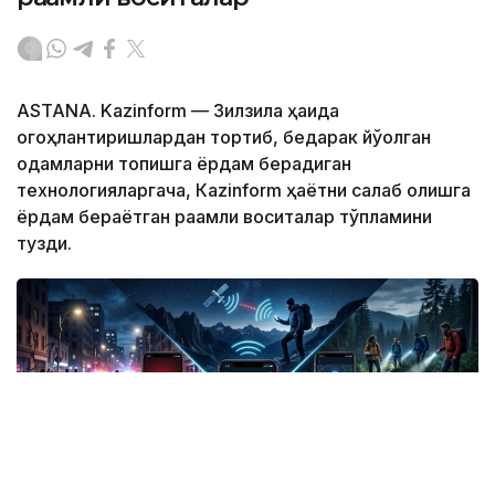
ASTANA. Kazinform — Зилзила ҳақида
огоҳлантиришлардан тортиб, бедарак йўқолган
одамларни топишга ёрдам берадиган
технологияларгача, Кazinform ҳаётни сақлаб қолишга
ёрдам бераётган рақамли воситалар тўпламини
тузди.