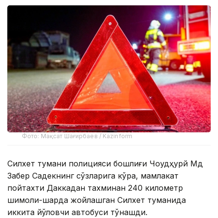
Фото: Мақсат Шағирбаев / Kazinform
Силхет тумани полицияси бошлиғи Чоудҳурй Мд
Забер Садекнинг сўзларига кўра, мамлакат
пойтахти Даккадан тахминан 240 километр
шимоли-шарқда жойлашган Силхет туманида
иккита йўловчи автобуси тўқнашди.