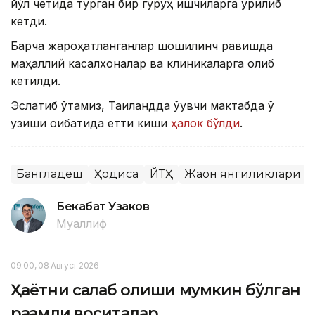
йўл четида турган бир гуруҳ ишчиларга урилиб
кетди.
Барча жароҳатланганлар шошилинч равишда
маҳаллий касалхоналар ва клиникаларга олиб
кетилди.
Эслатиб ўтамиз, Таиландда ўқувчи мактабда ўқ
узиши оқибатида етти киши
ҳалок бўлди
.
Бангладеш
Ҳодиса
ЙТҲ
Жаҳон янгиликлари
Бекабат Узаков
Муаллиф
09:00, 08 Август 2026
Ҳаётни сақлаб қолиши мумкин бўлган
рақамли воситалар