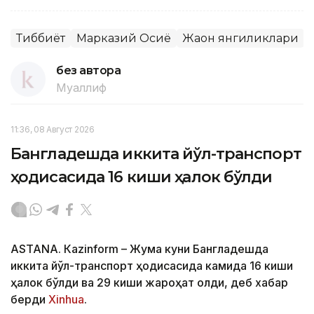
Тиббиёт
Марказий Осиё
Жаҳон янгиликлари
без автора
Муаллиф
11:36, 08 Август 2026
Бангладешда иккита йўл-транспорт
ҳодисасида 16 киши ҳалок бўлди
ASTANА. Кazinform – Жума куни Бангладешда
иккита йўл-транспорт ҳодисасида камида 16 киши
ҳалок бўлди ва 29 киши жароҳат олди, деб хабар
берди
Xinhua
.