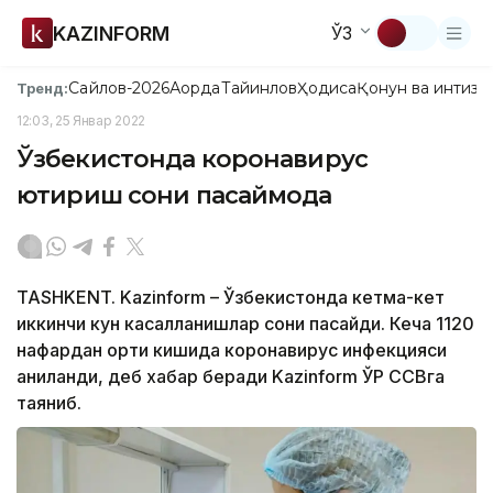
KAZINFORM
ЎЗ
Сайлов-2026
Ақорда
Тайинлов
Ҳодиса
Қонун ва интизо
Тренд:
12:03, 25 Январ 2022
Ўзбекистонда коронавирус
юқтириш сони пасаймоқда
TASHKENT. Kazinform – Ўзбекистонда кетма-кет
иккинчи кун касалланишлар сони пасайди. Кеча 1120
нафардан ортиқ кишида коронавирус инфекцияси
аниқланди, деб хабар беради Kazinform ЎР ССВга
таяниб.