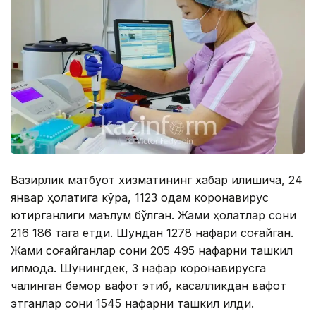
Вазирлик матбуот хизматининг хабар қилишича, 24
январ ҳолатига кўра, 1123 одам коронавирус
юқтирганлиги маълум бўлган. Жами ҳолатлар сони
216 186 тага етди. Шундан 1278 нафари соғайган.
Жами соғайганлар сони 205 495 нафарни ташкил
қилмоқда. Шунингдек, 3 нафар коронавирусга
чалинган бемор вафот этиб, касалликдан вафот
этганлар сони 1545 нафарни ташкил қилди.