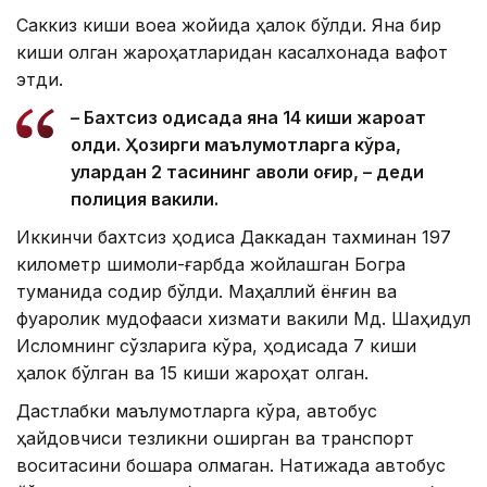
Саккиз киши воқеа жойида ҳалок бўлди. Яна бир
киши олган жароҳатларидан касалхонада вафот
этди.
– Бахтсиз ҳодисада яна 14 киши жароҳат
олди. Ҳозирги маълумотларга кўра,
улардан 2 тасининг аҳволи оғир, – деди
полиция вакили.
Иккинчи бахтсиз ҳодиса Даккадан тахминан 197
километр шимоли-ғарбда жойлашган Богра
туманида содир бўлди. Маҳаллий ёнғин ва
фуқаролик мудофааси хизмати вакили Мд. Шаҳидул
Исломнинг сўзларига кўра, ҳодисада 7 киши
ҳалок бўлган ва 15 киши жароҳат олган.
Дастлабки маълумотларга кўра, автобус
ҳайдовчиси тезликни оширган ва транспорт
воситасини бошқара олмаган. Натижада автобус