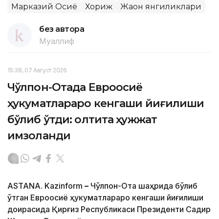
Марказий Осиё
Хориж
Жаҳон янгиликлари
без автора
Муаллиф
15:38, 07 Август 2026
Чўлпон-Отада Евроосиё
ҳукуматлараро кенгаши йиғилиши
бўлиб ўтди: олтита ҳужжат
имзоланди
ASTANA. Kazinform
–
Чўлпон-Ота шаҳрида бўлиб
ўтган Евроосиё ҳукуматлараро кенгаши йиғилиши
доирасида Қирғиз Республикаси Президенти Садир