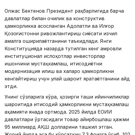
Олжас Бектенов Президент раҳбарлигида барча
давлатлар билан очиқлик ва конструктив
ҳамкорликка асосланган Адолатли ва Илғор
Қозоғистонни ривожлантириш сиёсати изчил
амалга оширилаётганини таъкидлади. Янги
Конституцияда назарда тутилган кенг қамровли
институционал ислоҳотлар инвесторлар
ишончини мустаҳкамлаш, иқтисодиётни
модернизация қилиш ва халқаро ҳамкорликни
кенгайтириш учун қулай шароит яратаётганини қайд
этди.
Унинг сўзларига кўра, ҳозирги ташқи қийинчиликлар
шароитида иқтисодий ҳамкорликни мустаҳкамлаш
аҳамияти янада ортмоқда. 2025 йилда ЕОИИ
давлатлари ўртасидаги товар айирбошлаш ҳажми
95 миллиард АҚШ долларини ташкил этган.
Жорий йилда эса бу кўрсаткич 7,3 фоизга ўсиб, 102