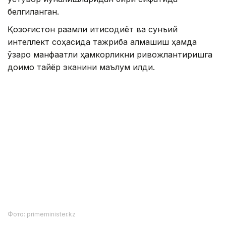
белгиланган.
Қозоғистон рақамли иқтисодиёт ва сунъий
интеллект соҳасида тажриба алмашиш ҳамда
ўзаро манфаатли ҳамкорликни ривожлантиришга
доимо тайёр эканини маълум қилди.
Фото: primeminister.kz