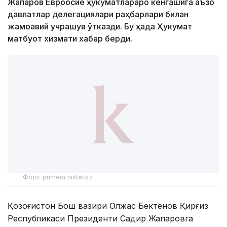
Жапаров Евроосиё ҳукуматлараро кенгашига аъзо
давлатлар делегациялари раҳбарлари билан
жамоавий учрашув ўтказди. Бу ҳақда Ҳукумат
матбуот хизмати хабар берди.
Фото: primeminister.kz
Қозоғистон Бош вазири Олжас Бектенов Қирғиз
Республикаси Президенти Садир Жапаровга