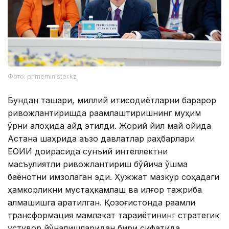
Фото: primeminister.kz
Бундан ташқари, миллий иқтисодиётларни барқарор
ривожлантиришда рақамлаштиришнинг муҳим
ўрни алоҳида қайд этилди. Жорий йил май ойида
Астана шаҳрида аъзо давлатлар раҳбарлари
ЕОИИ доирасида сунъий интеллектни
масъулиятли ривожлантириш бўйича қўшма
баёнотни имзолаган эди. Ҳужжат мазкур соҳадаги
ҳамкорликни мустаҳкамлаш ва илғор тажриба
алмашишга қаратилган. Қозоғистонда рақамли
трансформация мамлакат тараққиётининг стратегик
устувор йўналишларидан бири сифатида