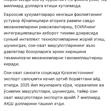
миллиард долларга етиши кутилмоқда.
Евроосиё ҳукуматлараро кенгаши фаолиятининг
устувор йўналишлари қаторига рақамли савдо
механизмларини ривожлантириш, ЕОИИнинг
интеграциялашган ахборот тизими доирасида
сунъий интеллект технологияларини жорий этиш,
шунингдек, озиқ-овқат маҳсулотларининг аъзо
давлатлар бозорларига эркин киришини
таъминловчи механизмларни такомиллаштириш
киради.
Озиқ-овқат саноати соҳасида Қозоғистоннинг
экспорт салоҳияти изчил ортиб бораётгани қайд
этилди. 2025 йил якунларига кўра, чорвачилик ва
ўсимлик маҳсулотлари, шунингдек, тайёр озиқ-
овқат маҳсулотлари экспорти қарийб 7 миллиард
АҚШ долларини ташкил этди.