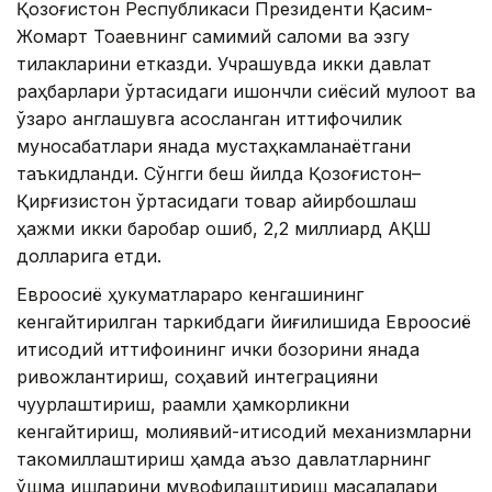
Қозоғистон Республикаси Президенти Қасим-
Жомарт Тоқаевнинг самимий саломи ва эзгу
тилакларини етказди. Учрашувда икки давлат
раҳбарлари ўртасидаги ишончли сиёсий мулоқот ва
ўзаро англашувга асосланган иттифоқчилик
муносабатлари янада мустаҳкамланаётгани
таъкидланди. Сўнгги беш йилда Қозоғистон–
Қирғизистон ўртасидаги товар айирбошлаш
ҳажми икки баробар ошиб, 2,2 миллиард АҚШ
долларига етди.
Евроосиё ҳукуматлараро кенгашининг
кенгайтирилган таркибдаги йиғилишида Евроосиё
иқтисодий иттифоқининг ички бозорини янада
ривожлантириш, соҳавий интеграцияни
чуқурлаштириш, рақамли ҳамкорликни
кенгайтириш, молиявий-иқтисодий механизмларни
такомиллаштириш ҳамда аъзо давлатларнинг
қўшма ишларини мувофиқлаштириш масалалари