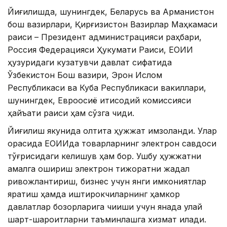
Йиғилишда, шунингдек, Беларусь ва Арманистон
бош вазирлари, Қирғизистон Вазирлар Маҳкамаси
раиси – Президент администрацияси раҳбари,
Россия Федерацияси Ҳукумати Раиси, ЕОИИ
ҳузуридаги кузатувчи давлат сифатида
Ўзбекистон Бош вазири, Эрон Ислом
Республикаси ва Куба Республикаси вакиллари,
шунингдек, Евроосиё иқтисодий комиссияси
ҳайъати раиси ҳам сўзга чиқди.
Йиғилиш якунида олтита ҳужжат имзоланди. Улар
орасида ЕОИИда товарларнинг электрон савдоси
тўғрисидаги келишув ҳам бор. Ушбу ҳужжатни
амалга ошириш электрон тижоратни жадал
ривожлантириш, бизнес учун янги имкониятлар
яратиш ҳамда иштирокчиларнинг ҳамкор
давлатлар бозорларига чиқиши учун янада қулай
шарт-шароитларни таъминлашга хизмат қилади.