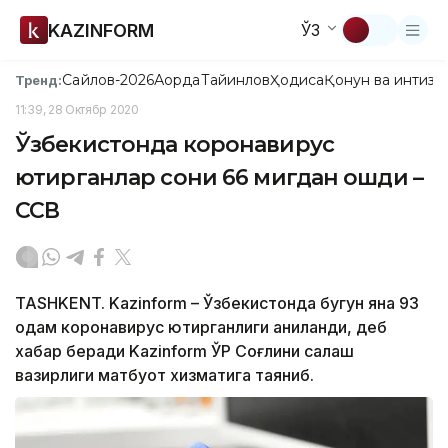
KAZINFORM
ЎЗ
Сайлов-2026
Ақорда
Тайинлов
Ҳодиса
Қонун ва интизо
Тренд:
11:39, 28 Октябр 2020
Ўзбекистонда коронавирус
юқтирганлар сони 66 мигдан ошди –
ССВ
TASHKENT. Kazinform – Ўзбекистонда бугун яна 93
одам коронавирус юқтирганлиги аниқланди, деб
хабар беради Kazinform ЎР Соғлиқни сақлаш
вазирлиги матбуот хизматига таяниб.