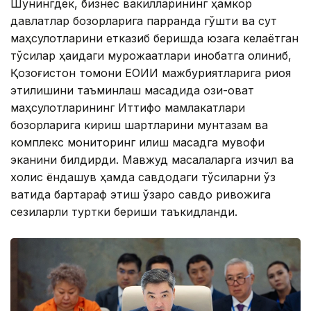
Шунингдек, бизнес вакилларининг ҳамкор
давлатлар бозорларига парранда гўшти ва сут
маҳсулотларини етказиб беришда юзага келаётган
тўсиқлар ҳақидаги мурожаатлари инобатга олиниб,
Қозоғистон томони ЕОИИ мажбуриятларига риоя
этилишини таъминлаш мақсадида озиқ-овқат
маҳсулотларининг Иттифоқ мамлакатлари
бозорларига кириш шартларини мунтазам ва
комплекс мониторинг қилиш мақсадга мувофиқ
эканини билдирди. Мавжуд масалаларга изчил ва
холис ёндашув ҳамда савдодаги тўсиқларни ўз
вақтида бартараф этиш ўзаро савдо ривожига
сезиларли туртки бериши таъкидланди.