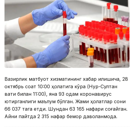
Вазирлик матбуот хизматининг хабар қилишича, 28
октябрь соат 10:00 ҳолатига кўра (Нур-Султан
вақти билан 11:00), яна 93 одам коронавирус
юқтирганлиги маълум бўлган. Жами ҳолатлар сони
66 037 тага етди. Шундан 63 165 нафари соғайган.
Айни пайтда 2 315 нафар бемор даволанмоқда.