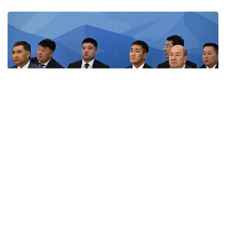
Фото: primeminister.kz
Шунингдек, Иттифоққа аъзо давлатларда илмий
унвонлар тўғрисидаги ҳужжатларни ўзаро тан
олиш ҳақидаги келишув ва ҳамкорликни янада
ривожлантиришга қаратилган бир қатор қарорлар
қабул қилинди.