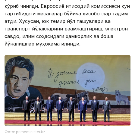
кўриб чиқилди. Евроосиё иқтисодий комиссияси кун
тартибидаги масалалар бўйича ҳисоботлар тақдим
этди. Хусусан, юк темир йўл ташувлари ва
транспорт йўлакларини рақамлаштириш, электрон
савдо, иқлим соҳасидаги ҳамкорлик ва бошқа
йўналишлар муҳокама қилинди.
Фото: primeminister.kz