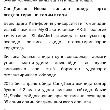
Сан-Диего: Илова зилзила ҳақида эрта
огоҳлантиришни тақдим этади
Берклидаги Калифорния университети томонидан
ишлаб чиқилган MyShake иловаси АҚШ Геологик
хизматининг ShakeAlert тизимидаги маълумотлар
асосида зилзила ҳақида огоҳлантиришларни
тарқатади.
Зилзила бошланганидан сўнг, сенсорлар тармоғи
унинг магнитудини аниқлайди ва кучли
зилзилалар ҳали етиб бормаган ҳудудларга
огоҳлантиришлар юборади.
2025 йил апрель ойида Сан-Диего яқинида содир
бўлган 5,2 магнитудали зилзила пайтида баъзи
MyShake фойдаланувчилари зилзилани сезишдан
35 сония олдин билдиришномалар олишган.