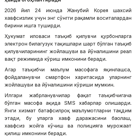
2026 йил 24 июнда Жанубий Корея шахсий
хавфсизлик учун энг сўнгги рақамли воситалардан
бирини ишга туширди.
Ҳукумат иловаси таъқиб қилувчи қурбонларга
электрон билагузук тақишлари шарт бўлган таъқиб
қилувчиларининг жойлашуви ва йўналишини реал
вақт режимида кўриш имконини беради.
Агар таъқибчи маълум масофага яқинлашса,
фойдаланувчи смартфон харитасида уларнинг
жойлашуви ва йўналишини кўриши мумкин.
Илгари жабрланувчилар фақат таъқибчигача
бўлган масофа ҳақида SМS хабарлар олишарди.
Янги хизмат батафсилроқ маълумотларни тақдим
этади, бу уларга хавф даражасини баҳолаш,
хавфсиз жойга кўчиш ва полицияга мурожаат
қилиш имконини беради.