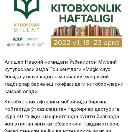
Алишер Навоий номидаги Ўзбекистон Миллий
кутубхонаси ҳамда Тошкентдаги «Magic city»
боғида ўтказиладиган маънавий-маърифий
тадбирлар барча ёш тоифасидаги китобхонларни
қамраб олади.
Китобхонлик ҳафталиги мобайнида биргина
пойтахтда ўтказиладиган тадбирлар дастурига
кўра 40 га яқин нашриётларда сўнгги йилларда
чоп этилган янги китобларининг тақдимотлари,
ўнлаб таниқли ва ёш ва истеъдодли адиб ва