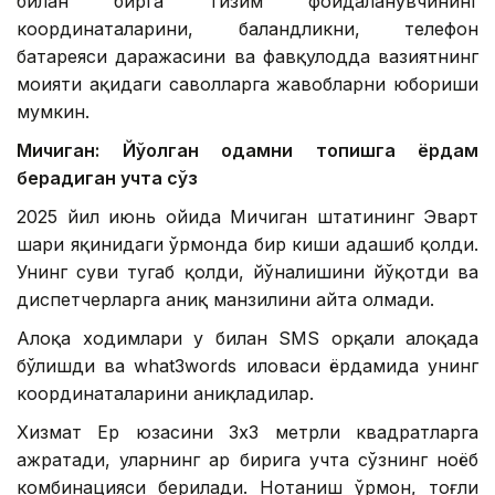
билан бирга тизим фойдаланувчининг
координаталарини, баландликни, телефон
батареяси даражасини ва фавқулодда вазиятнинг
моҳияти ҳақидаги саволларга жавобларни юбориши
мумкин.
Мичиган: Йўқолган одамни топишга ёрдам
берадиган учта сўз
2025 йил июнь ойида Мичиган штатининг Эварт
шаҳри яқинидаги ўрмонда бир киши адашиб қолди.
Унинг суви тугаб қолди, йўналишини йўқотди ва
диспетчерларга аниқ манзилини айта олмади.
Алоқа ходимлари у билан SМS орқали алоқада
бўлишди ва what3words иловаси ёрдамида унинг
координаталарини аниқладилар.
Хизмат Ер юзасини 3х3 метрли квадратларга
ажратади, уларнинг ҳар бирига учта сўзнинг ноёб
комбинацияси берилади. Нотаниш ўрмон, тоғли