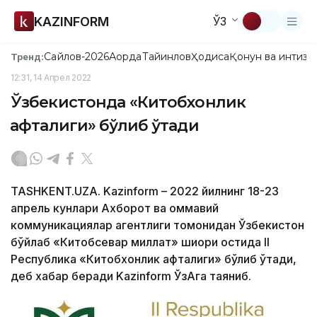
KAZINFORM
ЎЗ
Сайлов-2026
Ақорда
Тайинлов
Ҳодиса
Қонун ва интизо
Тренд:
12:31, 14 Апрел 2022
Ўзбекистонда «Китобхонлик
ҳафталиги» бўлиб ўтади
TASHKENT.UZA. Kazinform – 2022 йилнинг 18-23
апрель кунлари Ахборот ва оммавий
коммуникациялар агентлиги томонидан Ўзбекистон
бўйлаб «Китобсевар миллат» шиори остида II
Республика «Китобхонлик ҳафталиги» бўлиб ўтади,
деб хабар беради Kazinform ЎзАга таяниб.