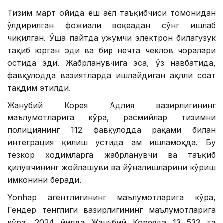
Тизим март ойида ёш аёл таъқибчиси томонидан
ўлдирилган фожиали воқеадан сўнг ишлаб
чиқилган. Ўша пайтда ҳужумчи электрон билагузук
тақиб юрган эди ва бир нечта чеклов чоралари
остида эди. Жабрланувчига эса, ўз навбатида,
фавқулодда вазиятларда ишлайдиган ақлли соат
тақдим этилди.
Жанубий Корея Адлия вазирлигининг
маълумотларига кўра, расмийлар тизимни
полициянинг 112 фавқулодда рақами билан
интеграция қилиш устида ҳам ишламоқда. Бу
тезкор ходимларга жабрланувчи ва таъқиб
қилувчининг жойлашуви ва йўналишларини кўриш
имконини беради.
Yonhap агентлигининг маълумотларига кўра,
Гендер тенглиги вазирлигининг маълумотларига
кўра, 2024 йилда Жанубий Кореяда 13 533 та