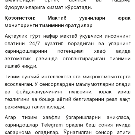
буюрувчиларига хизмат кўрсатади.
Қозоғистон: Мактаб ўқувчилари юрак
мониторинги тизимини яратдилар
Ақтаулик тўрт нафар мактаб ўқувчиси инсоннинг
ҳолатини 24/7 кузатиб борадиган ва уларнинг
қариндошларини потенциал хавф ҳақида
автоматик равишда огоҳлантирадиган тизимни
ишлаб чиқди.
Тизим сунъий интеллектга эга микрокомпьютерга
асосланган. У сенсорлардан маълумотларни олади
ва фойдаланувчининг пульсини, юрак уриш
тезлигини ва бошқа ҳаётий белгиларини реал вақт
режимида таҳлил қилади.
Агар тизим хавфли ўзгаришларни аниқласа,
қариндошлар Тelegram орқали беш сония ичида
хабарнома оладилар. Ўрнатилган сенсор атиги