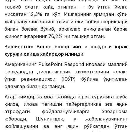
таъқиб ҳолати қайд этилган — бу ўтган йилга
нисбатан 12,3% га кўп. Ишларнинг ярмидан кўпи
жабрланувчиларнинг ҳозирги ёки собиқ шериклари
билан боғлиқ бўлиб, эркаклар аниқланган барча
жиноятчиларнинг 76,2% ни ташкил этган.
Вашингтон: Волонтёрлар яқин атрофдаги юрак
хуружи ҳақида хабардор қилинди
Американинг PulsePoint Respond иловаси маҳаллий
фавқулодда диспетчерлик хизматларини юрак-
ўпка реанимацияси (ЮЎР) бўйича ўқитилган
одамлар билан боғлайди.
Агар кимдир жамоат жойида юрак хуружига шубҳа
қилса, илова тегишли тайёргарликка эга яқин
атрофдаги фойдаланувчиларга хабарнома
юборади. Шунингдек, у жабрланувчининг
жойлашувини ва энг яқин рўйхатдан ўтган