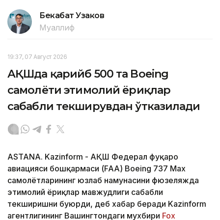
Бекабат Узаков
Муаллиф
19:37, 07 Август 2026
АҚШда қарийб 500 та Boeing
самолёти эҳтимолий ёриқлар
сабабли текширувдан ўтказилади
ASTANA. Kazinform - АҚШ Федерал фуқаро
авиацияси бошқармаси (FAA) Boeing 737 Max
самолётларининг юзлаб намунасини фюзеляжда
эҳтимолий ёриқлар мавжудлиги сабабли
текширишни буюрди, деб хабар беради Kazinform
агентлигининг Вашингтондаги мухбири
Fox