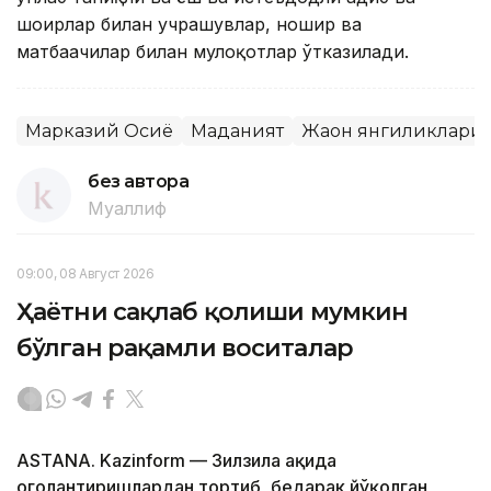
шоирлар билан учрашувлар, ношир ва
матбаачилар билан мулоқотлар ўтказилади.
Марказий Осиё
Маданият
Жаҳон янгиликлари
без автора
Муаллиф
09:00, 08 Август 2026
Ҳаётни сақлаб қолиши мумкин
бўлган рақамли воситалар
ASTANA. Kazinform — Зилзила ҳақида
огоҳлантиришлардан тортиб, бедарак йўқолган