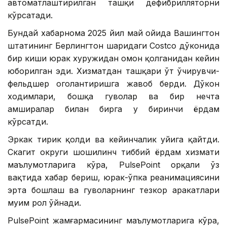
автоматлаштирилган ташқи дефибрилляторни
кўрсатади.
Бундай хабарнома 2025 йил май ойида Вашингтон
штатининг Берлингтон шаҳридаги Costco дўконида
бир киши юрак хуружидан омон қолганидан кейин
юборилган эди. Хизматдан ташқари ўт ўчирувчи-
фельдшер огоҳлантиришга жавоб берди. Дўкон
ходимлари, бошқа гувоҳлар ва бир нечта
ҳамширалар билан бирга у биринчи ёрдам
кўрсатди.
Эркак тирик қолди ва кейинчалик уйига қайтди.
Скагит округи шошилинч тиббий ёрдам хизмати
маълумотларига кўра, PulsePoint орқали ўз
вақтида хабар бериш, юрак-ўпка реанимациясини
эрта бошлаш ва гувоҳларнинг тезкор ҳаракатлари
муҳим рол ўйнади.
PulsePoint жамғармасининг маълумотларига кўра,