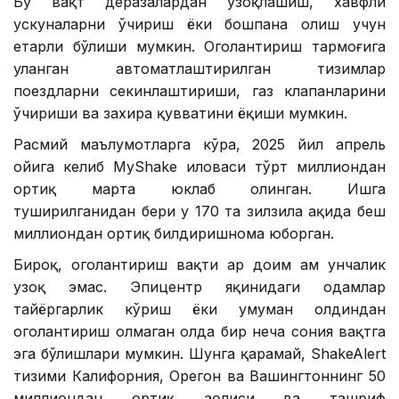
Бу вақт деразалардан узоқлашиш, хавфли
ускуналарни ўчириш ёки бошпана олиш учун
етарли бўлиши мумкин. Огоҳлантириш тармоғига
уланган автоматлаштирилган тизимлар
поездларни секинлаштириши, газ клапанларини
ўчириши ва захира қувватини ёқиши мумкин.
Расмий маълумотларга кўра, 2025 йил апрель
ойига келиб MyShake иловаси тўрт миллиондан
ортиқ марта юклаб олинган. Ишга
туширилганидан бери у 170 та зилзила ҳақида беш
миллиондан ортиқ билдиришнома юборган.
Бироқ, огоҳлантириш вақти ҳар доим ҳам унчалик
узоқ эмас. Эпицентр яқинидаги одамлар
тайёргарлик кўриш ёки умуман олдиндан
огоҳлантириш олмаган ҳолда бир неча сония вақтга
эга бўлишлари мумкин. Шунга қарамай, ShakeAlert
тизими Калифорния, Орегон ва Вашингтоннинг 50
миллиондан ортиқ аҳолиси ва ташриф