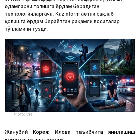
одамларни топишга ёрдам берадиган
технологияларгача, Кazinform ҳаётни сақлаб
қолишга ёрдам бераётган рақамли воситалар
тўпламини тузди.
Фото: СИ
Жанубий Корея: Илова таъқибчига яқинлашиш
ҳақида огоҳлантиради