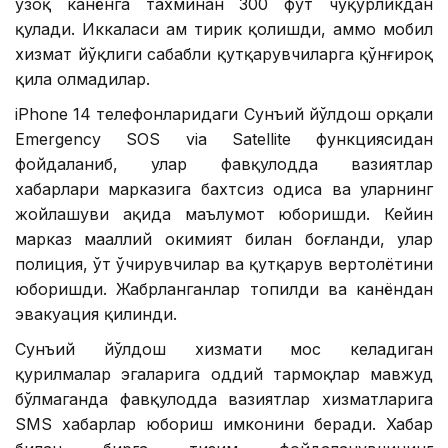
узоқ канёнга тахминан 300 фут чуқурликдан
қулади. Иккаласи ҳам тирик қолишди, аммо мобил
хизмат йўқлиги сабабли қутқарувчиларга қўнғироқ
қила олмадилар.
iPhone 14 телефонларидаги Сунъий йўлдош орқали
Emergency SOS via Satellite функциясидан
фойдаланиб, улар фавқулодда вазиятлар
хабарлари марказига бахтсиз ҳодиса ва уларнинг
жойлашуви ҳақида маълумот юборишди. Кейин
марказ маҳаллий ҳокимият билан боғланди, улар
полиция, ўт ўчирувчилар ва қутқарув вертолётини
юборишди. Жабрланганлар топилди ва канёндан
эвакуация қилинди.
Сунъий йўлдош хизмати мос келадиган
қурилмалар эгаларига оддий тармоқлар мавжуд
бўлмаганда фавқулодда вазиятлар хизматларига
SМS хабарлар юбориш имконини беради. Хабар