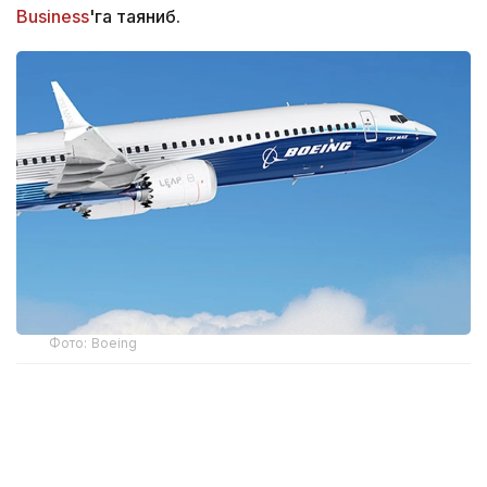
Business
'га таяниб.
Фото: Boeing
2026 йил 10 сентябрдан кучга кирадиган учишга
яроқлилик тўғрисидаги директива (The
Airworthiness Directive) айрим Boeing 737 Max 8,
Max 9 ва Max 8-200 самолётларига тааллуқли