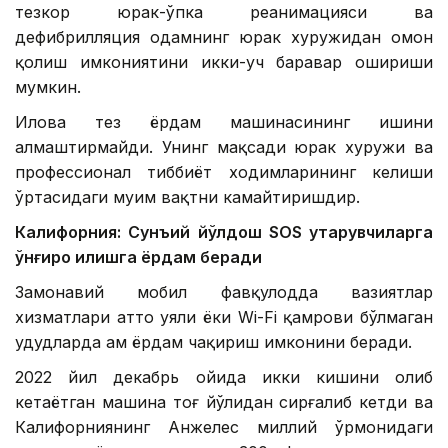
тезкор юрак-ўпка реанимацияси ва
дефибрилляция одамнинг юрак хуружидан омон
қолиш имкониятини икки-уч баравар ошириши
мумкин.
Илова тез ёрдам машинасининг ишини
алмаштирмайди. Унинг мақсади юрак хуружи ва
профессионал тиббиёт ходимларининг келиши
ўртасидаги муҳим вақтни камайтиришдир.
Калифорния: Сунъий йўлдош SOS қутқарувчиларга
қўнғироқ қилишга ёрдам беради
Замонавий мобил фавқулодда вазиятлар
хизматлари ҳатто уяли ёки Wi-Fi қамрови бўлмаган
ҳудудларда ҳам ёрдам чақириш имконини беради.
2022 йил декабрь ойида икки кишини олиб
кетаётган машина тоғ йўлидан сирғалиб кетди ва
Калифорниянинг Анжелес миллий ўрмонидаги