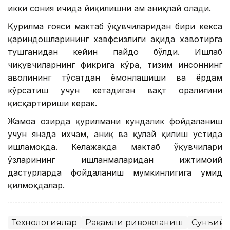
икки сония ичида йиқилишни ҳам аниқлай олади.
Қурилма ғояси мактаб ўқувчиларидан бири кекса
қариндошларининг хавфсизлиги ҳақида хавотирга
тушганидан кейин пайдо бўлди. Ишлаб
чиқувчиларнинг фикрига кўра, тизим инсоннинг
аҳволининг тўсатдан ёмонлашиши ва ёрдам
кўрсатиш учун кетадиган вақт оралиғини
қисқартириши керак.
Жамоа ҳозирда қурилмани кундалик фойдаланиш
учун янада ихчам, аниқ ва қулай қилиш устида
ишламоқда. Келажакда мактаб ўқувчилари
ўзларининг ишланмаларидан ижтимоий
дастурларда фойдаланиш мумкинлигига умид
қилмоқдалар.
Технологиялар
Рақамли ривожланиш
Сунъий 