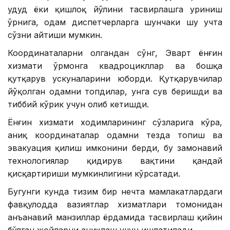
ҳудуд ёки қишлоқ йўлини тасвирлашга уриниш
ўрнига, одам диспетчерларга шунчаки шу учта
сўзни айтиши мумкин.
Координаталарни олгандан сўнг, Эварт ёнғин
хизмати ўрмонга квадроцикллар ва бошқа
қутқарув ускуналарини юборди. Қутқарувчилар
йўқолган одамни топдилар, унга сув беришди ва
тиббий кўрик учун олиб кетишди.
Ёнғин хизмати ходимларининг сўзларига кўра,
аниқ координаталар одамни тезда топиш ва
эвакуация қилиш имконини берди, бу замонавий
технологиялар қидирув вақтини қандай
қисқартириши мумкинлигини кўрсатади.
Бугунги кунда тизим бир нечта мамлакатлардаги
фавқулодда вазиятлар хизматлари томонидан
анъанавий манзиллар ёрдамида тасвирлаш қийин
бўлган жойларни аниқлаш учун ишлатилади.