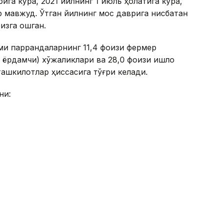
ига кўра, 2021 йилнинг 1 июль ҳолатига кўра,
р мавжуд. Ўтган йилнинг мос даврига нисбатан
изга ошган.
ами паррандаларнинг 11,4 фоизи фермер
 ёрдамчи) хўжаликлари ва 28,0 фоизи қишлоқ
ашкилотлар ҳиссасига тўғри келади.
ни: