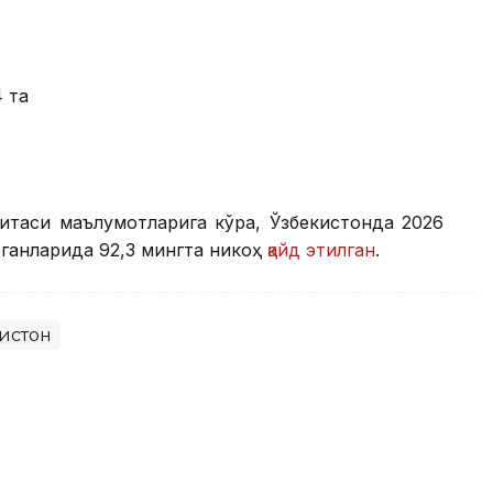
4 та
митаси маълумотларига кўра, Ўзбекистонда 2026
ганларида 92,3 мингта никоҳ
қайд этилган
.
истон