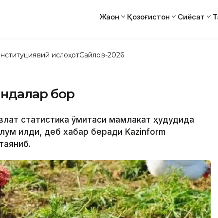
Жаҳон
Қозоғистон
Сиёсат
Т
нституциявий ислоҳот
Сайлов-2026
андалар бор
влат статистика қўмитаси мамлакат ҳудудида
лум қилди, деб хабар беради Kazinform
таяниб.