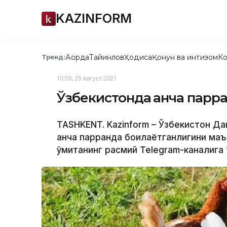
KAZINFORM
Ақорда
Тайинлов
Ҳодиса
Қонун ва интизом
Ко
Тренд:
10:59, 25 Август 2021
Ўзбекистонда қанча парр
TASHKENT. Kazinform – Ўзбекистон Да
қанча парранда боқилаётганлигини маъ
қўмитанинг расмий Telegram-каналига 