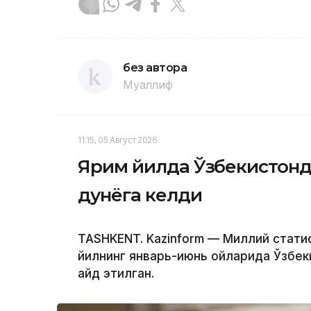
без автора
Муаллиф
11:15, 05 Август 2026
Ярим йилда Ўзбекистонда 
дунёга келди
TASHKENT. Kazinform — Миллий стати
йилнинг январь-июнь ойларида Ўзбек
қайд этилган.