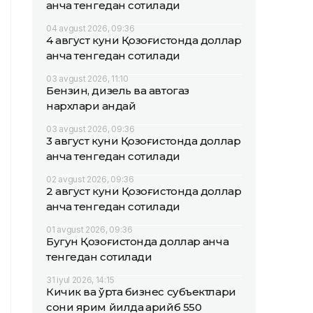
қанча тенгедан сотилади
04 avgust 2026, 09:36
4 август куни Қозоғистонда доллар
қанча тенгедан сотилади
03 avgust 2026, 11:10
Бензин, дизель ва автогаз
нархлари қандай
03 avgust 2026, 09:36
3 август куни Қозоғистонда доллар
қанча тенгедан сотилади
02 avgust 2026, 09:36
2 август куни Қозоғистонда доллар
қанча тенгедан сотилади
01 avgust 2026, 09:36
Бугун Қозоғистонда доллар қанча
тенгедан сотилади
31 iyul 2026, 14:15
Кичик ва ўрта бизнес субъектлари
сони ярим йилда қарийб 550