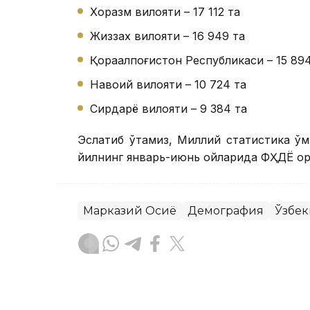
Хоразм вилояти – 17 112 та
Жиззах вилояти – 16 949 та
Қорақалпоғистон Республикаси – 15 89
Навоий вилояти – 10 724 та
Сирдарё вилояти – 9 384 та
Эслатиб ўтамиз, Миллий статистика қў
йилнинг январь-июнь ойларида ФҲДЁ ор
Марказий Осиё
Демография
Ўзбек
Бекабат Узаков