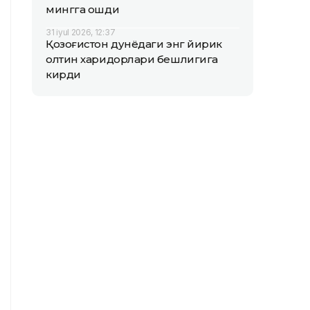
мингга ошди
31 iyul 2026, 12:37
Қозоғистон дунёдаги энг йирик
олтин харидорлари бешлигига
кирди