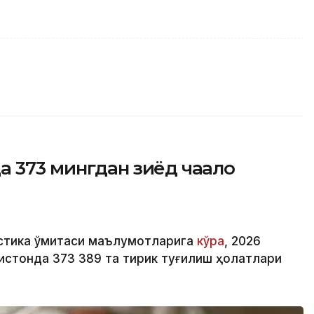
373 мингдан зиёд чақалоқ
стика қўмитаси маълумотларига
кўра
, 2026
истонда 373 389 та тирик туғилиш ҳолатлари