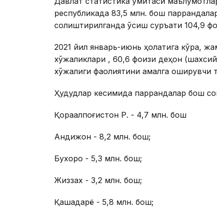
Давлат статистика қўмитаси маълумотлар
республикада 83,5 млн. бош паррандала
солиштирилганда ўсиш суръати 104,9 фо
2021 йил январь-июнь ҳолатига кўра, ж
хўжаликлари , 60,6 фоизи деҳқон (шахсий
хўжалиги фаолиятини амалга оширувчи т
Ҳудудлар кесимида паррандалар бош со
Қорақалпоғистон Р. - 4,7 млн. бош
Андижон - 8,2 млн. бош;
Бухоро - 5,3 млн. бош;
Жиззах - 3,2 млн. бош;
Қашқадарё - 5,8 млн. бош;