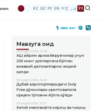
KZ
QZ
РУ
EN
中文
ق ز
ЎЗ
аҳлил
Мавзуга оид
06 avgust 2026, 20:36
АҚШ айрим ариза берувчилар учун
250 минг долларгача бўлган
визавий депозитларни жорий
қилди
06 avgust 2026, 19:38
Дубай аэропортларидаги Duty
Free дўконлари криптовалюта
орқали тўловни йўлга қўйди
06 avgust 2026, 19:10
Хитой мамлакатга кириш ва чиқиш