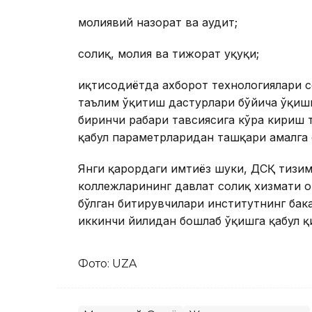
молиявий назорат ва аудит;
солиқ, молия ва тижорат ҳуқуқи;
иқтисодиётда ахборот технологиялари с
таълим ўқитиш дастурлари бўйича ўқиши
биринчи раҳбари тавсиясига кўра кириш
қабул параметрларидан ташқари амалга
Янги қарордаги имтиёз шуки, ДСҚ тизим
коллежларининг давлат солиқ хизмати о
бўлган битирувчилари институтнинг ба
иккинчи йилидан бошлаб ўқишга қабул қ
Фото: UZA