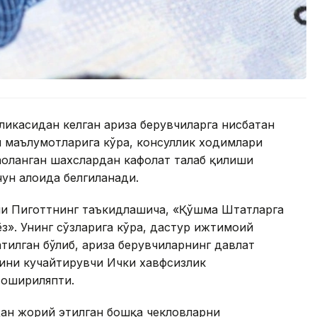
ликасидан келган ариза берувчиларга нисбатан
 маълумотларига кўра, консуллик ходимлари
ҳоланган шахслардан кафолат талаб қилиши
чун алоҳида белгиланади.
и Пиготтнинг таъкидлашича, «Қўшма Штатларга
ёз». Унинг сўзларига кўра, дастур ижтимоий
тилган бўлиб, ариза берувчиларнинг давлат
рини кучайтирувчи Ички хавфсизлик
 ошириляпти.
ан жорий этилган бошқа чекловларни