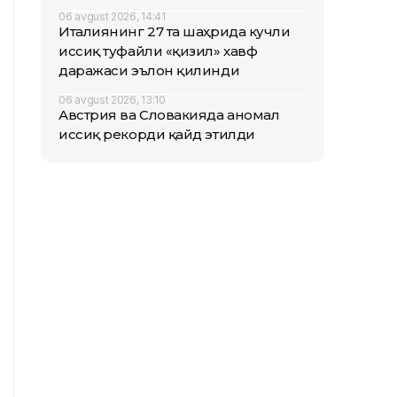
06 avgust 2026, 14:41
Италиянинг 27 та шаҳрида кучли
иссиқ туфайли «қизил» хавф
даражаси эълон қилинди
06 avgust 2026, 13:10
Австрия ва Словакияда аномал
иссиқ рекорди қайд этилди