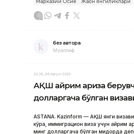
Марказий Осиё
Жаҳон янгиликлари
без автора
Муаллиф
20:36, 06 Август 2026
АҚШ айрим ариза берувч
долларгача бўлган визав
ASTANA. Kazinform — АҚШ янги визави
кўра, иммиграцион виза учун айрим а
минг долларгача бўлган миқдорда деп