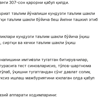
»ги 307-сон қарорни қабул қилди.
авриат таълим йўналиши кундузги таълим шакли
тқи таълим шакли бўйича беш йилни ташкил этиб
ликлари кундузги таълим шакли бўйича ўқиш
, сиртқи ва кечки таълим шакли ўқиш
ўналишини имтиёзли тугатган битирувчилар,
турасига тест синовларисиз, тўлов-шартнома
ўлаб, ўқишни тугатгандан сўнг давлат солиқ
уксиз ишлаш мажбуриятини юклаган ҳолда қабул
азий аппарати ходимларини: