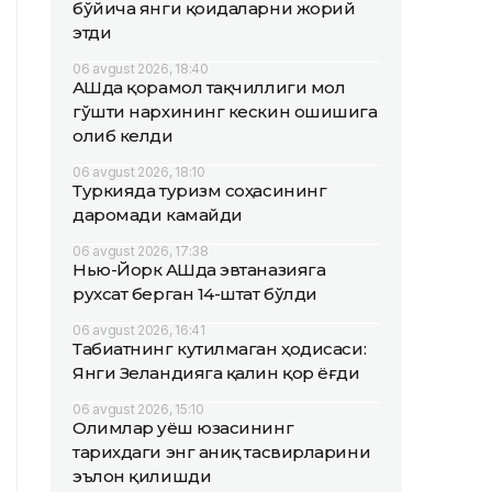
бўйича янги қоидаларни жорий
этди
06 avgust 2026, 18:40
АҚШда қорамол тақчиллиги мол
гўшти нархининг кескин ошишига
олиб келди
06 avgust 2026, 18:10
Туркияда туризм соҳасининг
даромади камайди
06 avgust 2026, 17:38
Нью-Йорк АҚШда эвтаназияга
рухсат берган 14-штат бўлди
06 avgust 2026, 16:41
Табиатнинг кутилмаган ҳодисаси:
Янги Зеландияга қалин қор ёғди
06 avgust 2026, 15:10
Олимлар Қуёш юзасининг
тарихдаги энг аниқ тасвирларини
эълон қилишди