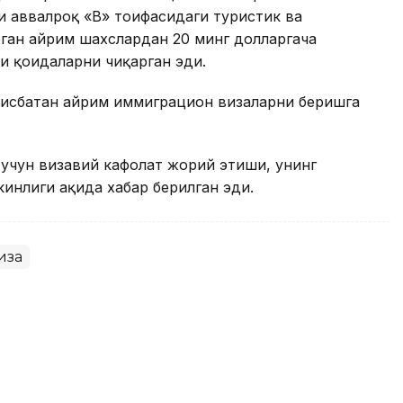
 аввалроқ «B» тоифасидаги туристик ва
ган айрим шахслардан 20 минг долларгача
и қоидаларни чиқарган эди.
нисбатан айрим иммиграцион визаларни беришга
учун визавий кафолат жорий этиши, унинг
нлиги ҳақида хабар берилган эди.
иза