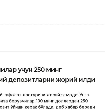
илар учун 250 минг
ий депозитларни жорий қилди
й кафолат дастурини жорий этмоқда. Унга
риза берувчилар 100 минг доллардан 250
озит қўйиши керак бўлади, деб хабар беради