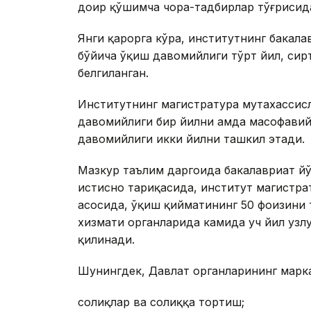
доир қўшимча чора-тадбирлар тўғрисида
Янги қарорга кўра, институтнинг бакал
бўйича ўқиш давомийлиги тўрт йил, сир
белгиланган.
Институтнинг магистратура мутахассис
давомийлиги бир йилни ҳамда масофавий
давомийлиги икки йилни ташкил этади.
Мазкур таълим даргоҳида бакалавриат й
истисно тариқасида, институт магистра
асосида, ўқиш қийматининг 50 фоизини т
хизмати органларида камида уч йил узл
қилинади.
Шунингдек, Давлат органларининг марк
солиқлар ва солиққа тортиш;