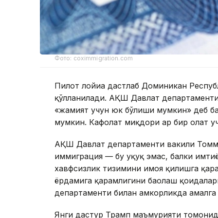
Фото: coximmigration.com
Пилот лойиҳа дастлаб Доминикан Респуб
қўлланилади. АҚШ Давлат департаменти
«жамият учун юк бўлиши мумкин» деб ба
мумкин. Кафолат миқдори ҳар бир ҳолат у
АҚШ Давлат департаменти вакили Томм
иммиграция — бу ҳуқуқ эмас, балки имти
хавфсизлик тизимини ҳимоя қилишга қара
ёрдамига қарамлигини баҳолаш қоидала
департаменти билан ҳамкорликда амалга
Янги дастур Трамп маъмурияти томонид