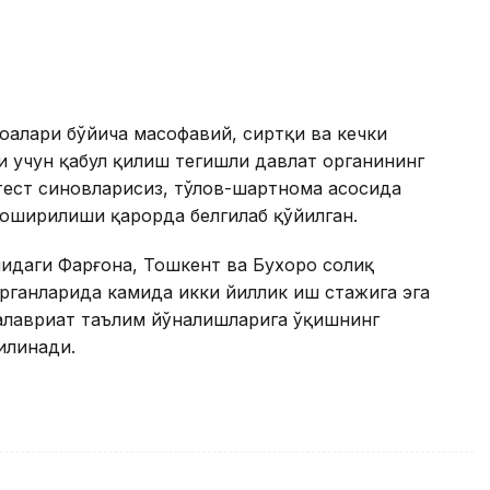
оҳалари бўйича масофавий, сиртқи ва кечки
 учун қабул қилиш тегишли давлат органининг
 тест синовларисиз, тўлов-шартнома асосида
 оширилиши қарорда белгилаб қўйилган.
идаги Фарғона, Тошкент ва Бухоро солиқ
рганларида камида икки йиллик иш стажига эга
калавриат таълим йўналишларига ўқишнинг
илинади.