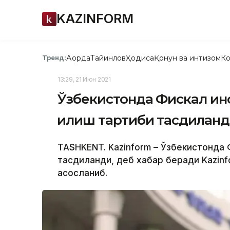
KAZINFORM
Ақорда
Тайинлов
Ҳодиса
Қонун ва интизом
Ко
Тренд:
13:29, 21 Июн 2021
Ўзбекистонда Фискал инс
қилиш тартиби тасдиқлан
TASHKENT. Kazinform – Ўзбекистонда Ф
тасдиқланди, деб хабар беради Kazinf
асосланиб.