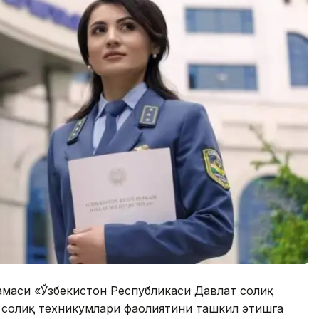
амаси «Ўзбекистон Республикаси Давлат солиқ
а солиқ техникумлари фаолиятини ташкил этишга