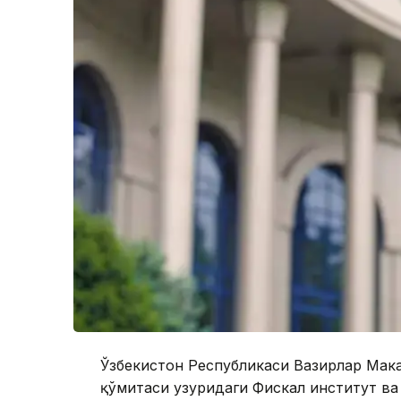
Ўзбекистон Республикаси Вазирлар Маҳк
қўмитаси ҳузуридаги Фискал институт в