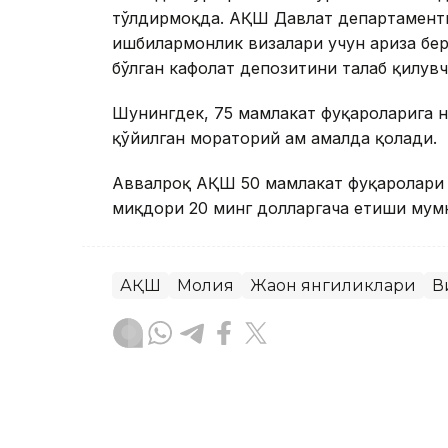
тўлдирмоқда. АҚШ Давлат департаменти
ишбилармонлик визалари учун ариза бер
бўлган кафолат депозитини талаб қилувч
Шунингдек, 75 мамлакат фуқароларига 
қўйилган мораторий ҳам амалда қолади.
Аввалроқ АҚШ 50 мамлакат фуқаролари 
миқдори 20 минг долларгача етиши мумки
АҚШ
Молия
Жаҳон янгиликлари
В
Ляззат Сейданова