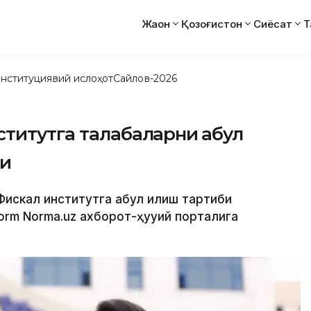
Жаҳон
Қозоғистон
Сиёсат
Т
нституциявий ислоҳот
Сайлов-2026
титутга талабаларни қабул
ди
искал институтга қабул қилиш тартиби
orm Norma.uz ахборот-ҳуқуқий порталига