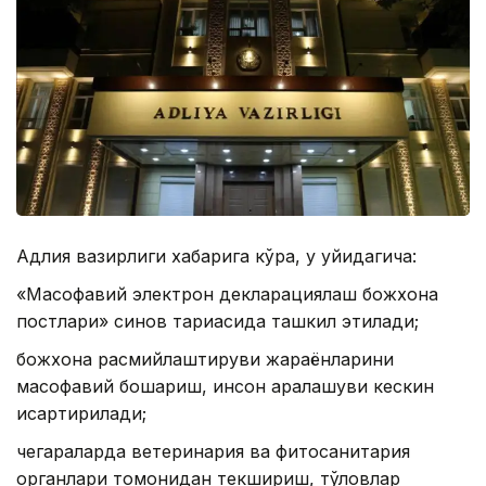
Адлия вазирлиги хабарига кўра, у қуйидагича:
«Масофавий электрон декларациялаш божхона
постлари» синов тариқасида ташкил этилади;
божхона расмийлаштируви жараёнларини
масофавий бошқариш, инсон аралашуви кескин
қисқартирилади;
чегараларда ветеринария ва фитосанитария
органлари томонидан текшириш, тўловлар