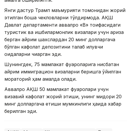
Янги дастур Трамп маъмурияти томонидан жорий
этилган бошқа чекловларни тўлдирмоқда. АҚШ
Давлат департаменти аввалроқ «B» тоифасидаги
туристик ва ишбилармонлик визалари учун ариза
берган айрим шахслардан 20 минг долларгача
бўлган кафолат депозитини талаб қилувчи
қоидаларни чиқарган эди.
Шунингдек, 75 мамлакат фуқароларига нисбатан
айрим иммиграцион визаларни беришга қўйилган
мораторий ҳам амалда қолади.
Аввалроқ АҚШ 50 мамлакат фуқаролари учун
визавий кафолат жорий этиши, унинг миқдори 20
минг долларгача етиши мумкинлиги ҳақида хабар
берилган эди.