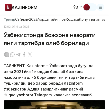
KAZINFORM
ЎЗ
Сайлов-2026
Ақорда
Тайинлов
Ҳодиса
Қонун ва интизо
Тренд:
12:02, 01 Июл 2021
Ўзбекистонда божхона назорати
янги тартибда олиб борилади
TASHKENT. Kazinform – Ўзбекистонда бугундан,
яъни 2021 йил 1 июлдан бошлаб божхона
назоратини олиб боришнинг янги тартиби ишга
туширилди, деб хабар беради Kazinform
Ўзбекистон Адлия вазирлигининг расмий
Huquqiyaxborot Telegram-каналига асосланиб.