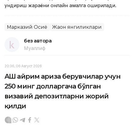
ундириш жараёни онлайн амалга оширилади.
Марказий Осиё
Жаҳон янгиликлари
без автора
Муаллиф
20:36, 06 Август 2026
АҚШ айрим ариза берувчилар учун
250 минг долларгача бўлган
визавий депозитларни жорий
қилди