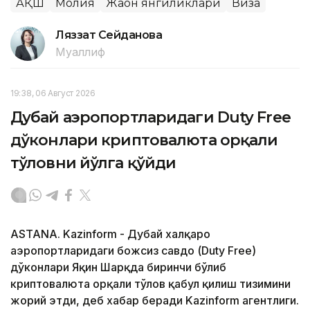
АҚШ
Молия
Жаҳон янгиликлари
Виза
Ляззат Сейданова
Муаллиф
19:38, 06 Август 2026
Дубай аэропортларидаги Duty Free
дўконлари криптовалюта орқали
тўловни йўлга қўйди
ASTANA. Kazinform - Дубай халқаро
аэропортларидаги божсиз савдо (Duty Free)
дўконлари Яқин Шарқда биринчи бўлиб
криптовалюта орқали тўлов қабул қилиш тизимини
жорий этди, деб хабар беради Kazinform агентлиги.