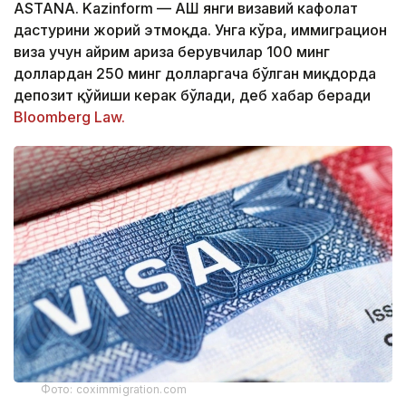
ASTANA. Kazinform — АҚШ янги визавий кафолат
дастурини жорий этмоқда. Унга кўра, иммиграцион
виза учун айрим ариза берувчилар 100 минг
доллардан 250 минг долларгача бўлган миқдорда
депозит қўйиши керак бўлади, деб хабар беради
Bloomberg Law.
Фото: coximmigration.com