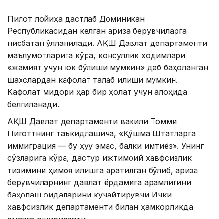
Пилот лойиҳа дастлаб Доминикан
Республикасидан келган ариза берувчиларга
нисбатан қўлланилади. АҚШ Давлат департаменти
маълумотларига кўра, консуллик ходимлари
«жамият учун юк бўлиши мумкин» деб баҳоланган
шахслардан кафолат талаб қилиши мумкин.
Кафолат миқдори ҳар бир ҳолат учун алоҳида
белгиланади.
АҚШ Давлат департаменти вакили Томми
Пиготтнинг таъкидлашича, «Қўшма Штатларга
иммиграция — бу ҳуқуқ эмас, балки имтиёз». Унинг
сўзларига кўра, дастур ижтимоий хавфсизлик
тизимини ҳимоя қилишга қаратилган бўлиб, ариза
берувчиларнинг давлат ёрдамига қарамлигини
баҳолаш қоидаларини кучайтирувчи Ички
хавфсизлик департаменти билан ҳамкорликда
амалга ошириляпти.