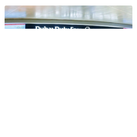
Фото: Gulf Business
Crypto.com Pay хизмати орқали криптовалюта
билан харидлар учун тўлов қилиш имконияти Дубай
халқаро аэропорти (DXB) ва Ал-Мактум
аэропортида (AMIA) ишга туширилди.