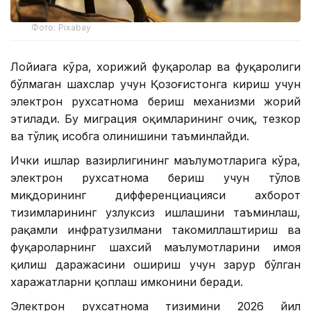
Фото: Pixabay
Лойиҳага кўра, хорижий фуқаролар ва фуқаролиги
бўлмаган шахслар учун Қозоғистонга кириш учун
электрон рухсатнома бериш механизми жорий
этилади. Бу миграция оқимларининг очиқ, тезкор
ва тўлиқ ҳисобга олинишини таъминлайди.
Ички ишлар вазирлигининг маълумотларига кўра,
электрон рухсатнома бериш учун тўлов
миқдорининг дифференциацияси ахборот
тизимларининг узлуксиз ишлашини таъминлаш,
рақамли инфратузилмани такомиллаштириш ва
фуқароларнинг шахсий маълумотларини ҳимоя
қилиш даражасини ошириш учун зарур бўлган
харажатларни қоплаш имконини беради.
Электрон рухсатнома тизимини 2026 йил