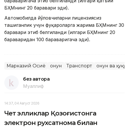
бараваригача этиб белгиланди (илгари қатъий
БҲМнинг 20 баравари эди).
Автомобилда йўловчиларни лицензиясиз
ташиганлик учун фуқароларга жарима БҲМнинг 30
баравари этиб белгиланди (илгари БҲМнинг 20
бараваридан 100 бараваригача эди).
Марказий Осиё
Қонун
Транспорт
Қонун ва ҳуқуқ
без автора
Муаллиф
14:37, 04 Август 2026
Чет элликлар Қозоғистонга
электрон рухсатнома билан