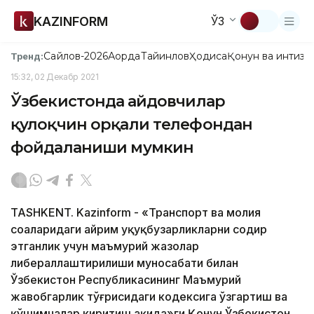
KAZINFORM
ЎЗ
Сайлов-2026
Ақорда
Тайинлов
Ҳодиса
Қонун ва интизо
Тренд:
15:32, 02 Декабр 2021
Ўзбекистонда ҳайдовчилар
қулоқчин орқали телефондан
фойдаланиши мумкин
TASHKENT. Kazinform - «Транспорт ва молия
соҳаларидаги айрим ҳуқуқбузарликларни содир
этганлик учун маъмурий жазолар
либераллаштирилиши муносабати билан
Ўзбекистон Республикасининг Маъмурий
жавобгарлик тўғрисидаги кодексига ўзгартиш ва
қўшимчалар киритиш ҳақида»ги Қонун Ўзбекистон