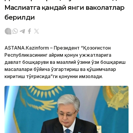
Маслиҳатга қандай янги ваколатлар
берилди
ASTANА.Кazinform – Президент “Қозоғистон
Республикасининг айрим қонун ҳужжатларига
давлат бошқаруви ва маҳаллий ўзини ўзи бошқариш
масалалари бўйича ўзгартириш ва қўшимчалар
киритиш тўғрисида”ги қонунни имзолади.