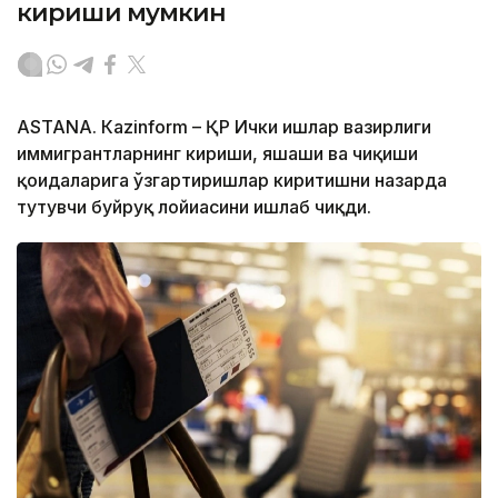
кириши мумкин
ASTANА. Кazinform – ҚР Ички ишлар вазирлиги
иммигрантларнинг кириши, яшаши ва чиқиши
қоидаларига ўзгартиришлар киритишни назарда
тутувчи буйруқ лойиҳасини ишлаб чиқди.