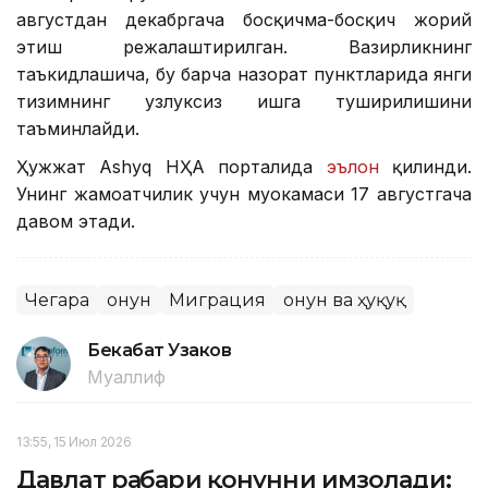
августдан декабргача босқичма-босқич жорий
этиш режалаштирилган. Вазирликнинг
таъкидлашича, бу барча назорат пунктларида янги
тизимнинг узлуксиз ишга туширилишини
таъминлайди.
Ҳужжат Ashyq НҲА порталида
эълон
қилинди.
Унинг жамоатчилик учун муҳокамаси 17 августгача
давом этади.
Чегара
Қонун
Миграция
Қонун ва ҳуқуқ
Бекабат Узаков
Муаллиф
13:55, 15 Июл 2026
Давлат раҳбари қонунни имзолади: