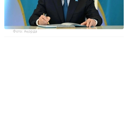
Фото: Ақорда
Хусусан, қонунчиликка маслиҳат аппарати
раҳбарининг ваколатларини белгиловчи янги модда
киритилди.
Унинг асосий функциялари:
– маслиҳат аппарати фаолиятини бошқаради;
- ўз ваколати доирасида аппарат фаолиятини
ташкил қилади, мувофиқлаштиради ва назорат
қилади;
- маслиҳат аппаратининг “Б” корпуси маъмурий
давлат хизматчиларини давлат лавозимларига