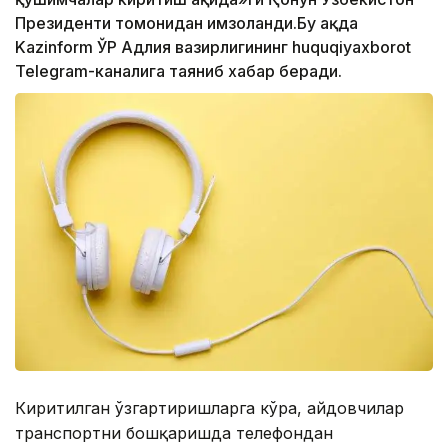
Президенти томонидан имзоланди.Бу ҳақда
Kazinform ЎР Адлия вазирлигининг huquqiyaxborot
Telegram-каналига таяниб хабар беради.
Киритилган ўзгартиришларга кўра, ҳайдовчилар
транспортни бошқаришда телефондан