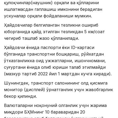
қулоқчинлар(наушник) орқали ва қўлларини
ишлатмасдан гаплашиш имконини берадиган
ускуналар орқали фойдаланиши мумкин.
Ҳайдовчилар белгиланган тезликни ошириб
юборганида қайд этилган тезликдан 5 км/соат
чегириб ташлаб жазо қўлланилади.
Ҳайдовчи ёнида паспорти ёки ID-картаси
бўлганида транспортни бошқариш, рўйхатдан
ўтказганликка оид ҳужжатларни, ишончномани,
суғуртани ёнида олиб юриши талаб этилмайди
(мазкур тартиб 2022 йил 1 мартдан кучга киради).
Шунингдек, транспорт салонининг олд қисмига
монитор (дисплей) ўрнатганлик учун жавобгарлик
бекор қилинди.
Валюталарни ноқонуний олганлик учун жарима
миқдори БҲМнинг 10 бараваридан 20