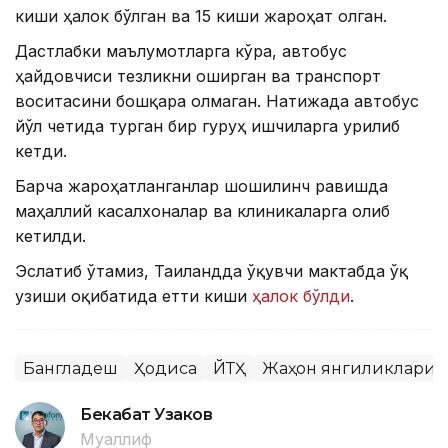
киши ҳалок бўлган ва 15 киши жароҳат олган.
Дастлабки маълумотларга кўра, автобус
ҳайдовчиси тезликни оширган ва транспорт
воситасини бошқара олмаган. Натижада автобус
йўл четида турган бир гуруҳ ишчиларга урилиб
кетди.
Барча жароҳатланганлар шошилинч равишда
маҳаллий касалхоналар ва клиникаларга олиб
кетилди.
Эслатиб ўтамиз, Таиландда ўқувчи мактабда ўқ
узиши оқибатида етти киши
ҳалок бўлди
.
Бангладеш
Ҳодиса
ЙТҲ
Жаҳон янгиликлари
Бекабат Узаков
Муаллиф