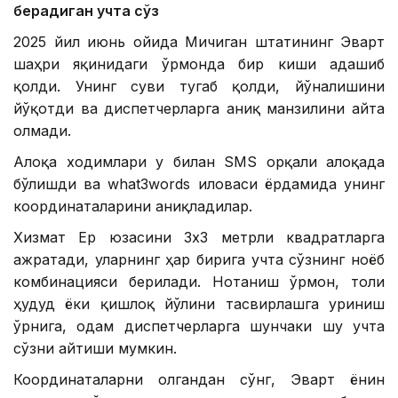
берадиган учта сўз
2025 йил июнь ойида Мичиган штатининг Эварт
шаҳри яқинидаги ўрмонда бир киши адашиб
қолди. Унинг суви тугаб қолди, йўналишини
йўқотди ва диспетчерларга аниқ манзилини айта
олмади.
Алоқа ходимлари у билан SМS орқали алоқада
бўлишди ва what3words иловаси ёрдамида унинг
координаталарини аниқладилар.
Хизмат Ер юзасини 3х3 метрли квадратларга
ажратади, уларнинг ҳар бирига учта сўзнинг ноёб
комбинацияси берилади. Нотаниш ўрмон, тоғли
ҳудуд ёки қишлоқ йўлини тасвирлашга уриниш
ўрнига, одам диспетчерларга шунчаки шу учта
сўзни айтиши мумкин.
Координаталарни олгандан сўнг, Эварт ёнғин