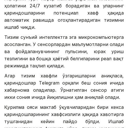
ҳолатини 24/7 кузатиб борадиган ва уларнинг
қариндошларини потенциал хавф ҳақида
автоматик равишда огоҳлантирадиган тизимни
ишлаб чиқди.
Тизим сунъий интеллектга эга микрокомпьютерга
асосланган. У сенсорлардан маълумотларни олади
ва фойдаланувчининг пульсини, юрак уриш
тезлигини ва бошқа ҳаётий белгиларини реал вақт
режимида таҳлил қилади.
Агар тизим хавфли ўзгаришларни аниқласа,
қариндошлар Тelegram орқали беш сония ичида
хабарнома оладилар. Ўрнатилган сенсор атиги
икки сония ичида йиқилишни ҳам аниқлай олади.
Қурилма ғояси мактаб ўқувчиларидан бири кекса
қариндошларининг хавфсизлиги ҳақида хавотирга
тушганидан кейин пайдо бўлди. Ишлаб