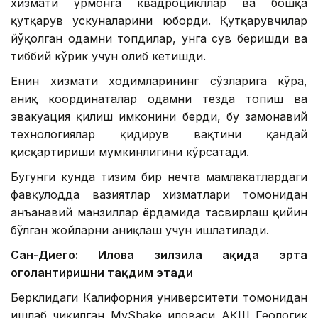
хизмати ўрмонга квадроцикллар ва бошқа
қутқарув ускуналарини юборди. Қутқарувчилар
йўқолган одамни топдилар, унга сув беришди ва
тиббий кўрик учун олиб кетишди.
Ёнғин хизмати ходимларининг сўзларига кўра,
аниқ координаталар одамни тезда топиш ва
эвакуация қилиш имконини берди, бу замонавий
технологиялар қидирув вақтини қандай
қисқартириши мумкинлигини кўрсатади.
Бугунги кунда тизим бир нечта мамлакатлардаги
фавқулодда вазиятлар хизматлари томонидан
анъанавий манзиллар ёрдамида тасвирлаш қийин
бўлган жойларни аниқлаш учун ишлатилади.
Сан-Диего: Илова зилзила ҳақида эрта
огоҳлантиришни тақдим этади
Берклидаги Калифорния университети томонидан
ишлаб чиқилган MyShake иловаси АҚШ Геологик