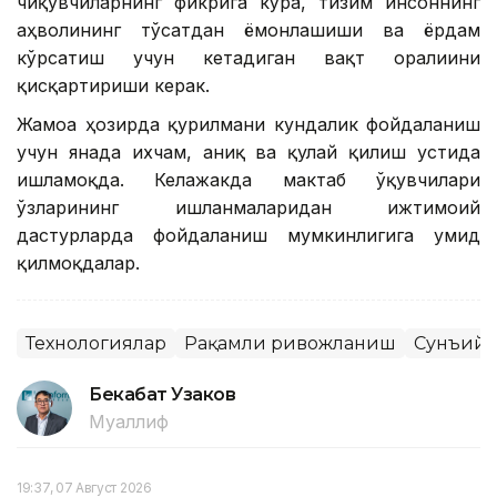
чиқувчиларнинг фикрига кўра, тизим инсоннинг
аҳволининг тўсатдан ёмонлашиши ва ёрдам
кўрсатиш учун кетадиган вақт оралиғини
қисқартириши керак.
Жамоа ҳозирда қурилмани кундалик фойдаланиш
учун янада ихчам, аниқ ва қулай қилиш устида
ишламоқда. Келажакда мактаб ўқувчилари
ўзларининг ишланмаларидан ижтимоий
дастурларда фойдаланиш мумкинлигига умид
қилмоқдалар.
Технологиялар
Рақамли ривожланиш
Сунъий 
Бекабат Узаков
Муаллиф
19:37, 07 Август 2026