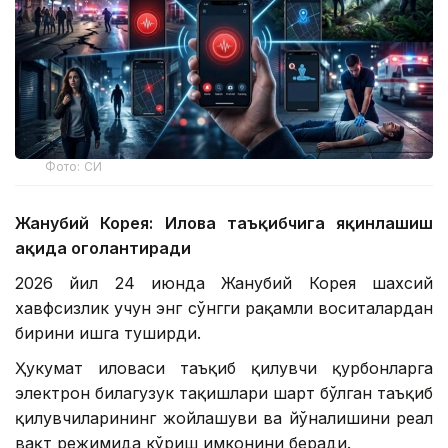
Фото: СИ
Жанубий Корея: Илова таъқибчига яқинлашиш
ҳақида огоҳлантиради
2026 йил 24 июнда Жанубий Корея шахсий
хавфсизлик учун энг сўнгги рақамли воситалардан
бирини ишга туширди.
Ҳукумат иловаси таъқиб қилувчи қурбонларга
электрон билагузук тақишлари шарт бўлган таъқиб
қилувчиларининг жойлашуви ва йўналишини реал
вақт режимида кўриш имконини беради.