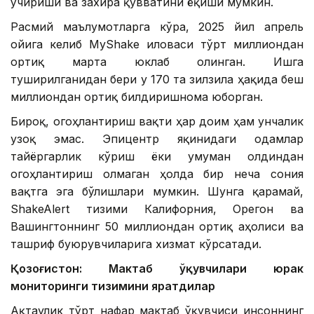
ўчириши ва захира қувватини ёқиши мумкин.
Расмий маълумотларга кўра, 2025 йил апрель
ойига келиб MyShake иловаси тўрт миллиондан
ортиқ марта юклаб олинган. Ишга
туширилганидан бери у 170 та зилзила ҳақида беш
миллиондан ортиқ билдиришнома юборган.
Бироқ, огоҳлантириш вақти ҳар доим ҳам унчалик
узоқ эмас. Эпицентр яқинидаги одамлар
тайёргарлик кўриш ёки умуман олдиндан
огоҳлантириш олмаган ҳолда бир неча сония
вақтга эга бўлишлари мумкин. Шунга қарамай,
ShakeAlert тизими Калифорния, Орегон ва
Вашингтоннинг 50 миллиондан ортиқ аҳолиси ва
ташриф буюрувчиларига хизмат кўрсатади.
Қозоғистон: Мактаб ўқувчилари юрак
мониторинги тизимини яратдилар
Ақтаулик тўрт нафар мактаб ўқувчиси инсоннинг