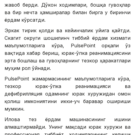
жавоб берди. Дўкон ходимлари, бошқа гувоҳлар
ва бир нечта ҳамширалар билан бирга у биринчи
ёрдам кўрсатди.
Эркак тирик қолди ва кейинчалик уйига қайтди.
Скагит округи шошилинч тиббий ёрдам хизмати
маълумотларига кўра, PulsePoint орқали ўз
вақтида хабар бериш, юрак-ўпка реанимациясини
эрта бошлаш ва гувоҳларнинг тезкор ҳаракатлари
муҳим рол ўйнади.
PulsePoint жамғармасининг маълумотларига кўра,
тезкор юрак-ўпка реанимацияси ва
дефибрилляция одамнинг юрак хуружидан омон
қолиш имкониятини икки-уч баравар ошириши
мумкин.
Илова тез ёрдам машинасининг ишини
алмаштирмайди. Унинг мақсади юрак хуружи ва
профессионал тиббиёт ходимларининг келиши