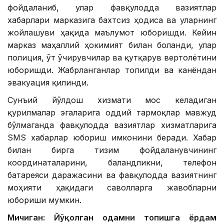
фойдаланиб, улар фавқулодда вазиятлар
хабарлари марказига бахтсиз ҳодиса ва уларнинг
жойлашуви ҳақида маълумот юборишди. Кейин
марказ маҳаллий ҳокимият билан боғланди, улар
полиция, ўт ўчирувчилар ва қутқарув вертолётини
юборишди. Жабрланганлар топилди ва канёндан
эвакуация қилинди.
Сунъий йўлдош хизмати мос келадиган
қурилмалар эгаларига оддий тармоқлар мавжуд
бўлмаганда фавқулодда вазиятлар хизматларига
SМS хабарлар юбориш имконини беради. Хабар
билан бирга тизим фойдаланувчининг
координаталарини, баландликни, телефон
батареяси даражасини ва фавқулодда вазиятнинг
моҳияти ҳақидаги саволларга жавобларни
юбориши мумкин.
Мичиган: Йўқолган одамни топишга ёрдам