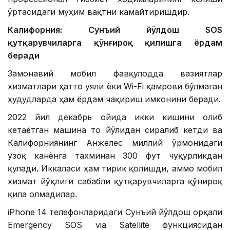
ўртасидаги муҳим вақтни камайтиришдир.
Калифорния: Сунъий йўлдош SOS
қутқарувчиларга қўнғироқ қилишга ёрдам
беради
Замонавий мобил фавқулодда вазиятлар
хизматлари ҳатто уяли ёки Wi-Fi қамрови бўлмаган
ҳудудларда ҳам ёрдам чақириш имконини беради.
2022 йил декабрь ойида икки кишини олиб
кетаётган машина тоғ йўлидан сирғалиб кетди ва
Калифорниянинг Анжелес миллий ўрмонидаги
узоқ канёнга тахминан 300 фут чуқурликдан
қулади. Иккаласи ҳам тирик қолишди, аммо мобил
хизмат йўқлиги сабабли қутқарувчиларга қўнғироқ
қила олмадилар.
iPhone 14 телефонларидаги Сунъий йўлдош орқали
Emergency SOS via Satellite функциясидан