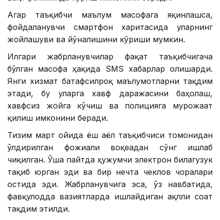
Агар таъқибчи маълум масофага яқинлашса,
фойдаланувчи смартфон харитасида уларнинг
жойлашуви ва йўналишини кўриши мумкин.
Илгари жабрланувчилар фақат таъқибчигача
бўлган масофа ҳақида SМS хабарлар олишарди.
Янги хизмат батафсилроқ маълумотларни тақдим
этади, бу уларга хавф даражасини баҳолаш,
хавфсиз жойга кўчиш ва полицияга мурожаат
қилиш имконини беради.
Тизим март ойида ёш аёл таъқибчиси томонидан
ўлдирилган фожиали воқеадан сўнг ишлаб
чиқилган. Ўша пайтда ҳужумчи электрон билагузук
тақиб юрган эди ва бир нечта чеклов чоралари
остида эди. Жабрланувчига эса, ўз навбатида,
фавқулодда вазиятларда ишлайдиган ақлли соат
тақдим этилди.