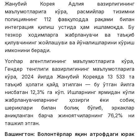
Жанубий Корея Адлия вазирлигининг
маълумотларига кўра, расмийлар тизимни
полициянинг 112 фавқулодда рақами билан
интеграция қилиш устида ҳам ишламоқда. Бу
тезкор ходимларга жабрланувчи ва таъқиб
қилувчининг жойлашуви ва йўналишларини кўриш
имконини беради.
Yonhap агентлигининг маълумотларига кўра,
Гендер тенглиги вазирлигининг маълумотларига
кўра, 2024 йилда Жанубий Кореяда 13 533 та
таъқиб ҳолати қайд этилган — бу ўтган йилга
нисбатан 12,3% га кўп. Ишларнинг ярмидан кўпи
жабрланувчиларнинг ҳозирги ёки собиқ
шериклари билан боғлиқ бўлиб, эркаклар
аниқланган барча жиноятчиларнинг 76,2% ни
ташкил этган.
Вашингтон: Волонтёрлар яқин атрофдаги юрак