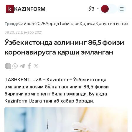
KAZINFORM
ЎЗ
Сайлов-2026
Ақорда
Тайинлов
Ҳодиса
Қонун ва интизо
Тренд:
08:20, 22 Декабр 2021
Ўзбекистонда аҳолининг 86,5 фоизи
коронавирусга қарши эмланган
ТASHKENT. UzA – Кazinform– Ўзбекистонда
эмланиши лозим бўлган аҳолининг 86,5 фоизи
биринчи компонент билан эмланди. Бу ҳақда
Kazinform Uzaга таяниб хабар беради.