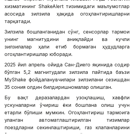
хизматининг ShakeAlert тизимидаги маълумотлар
асосида зилзила ҳақида огоҳлантиришларни
тарқатади.
Зилзила бошланганидан сўнг, сенсорлар тармоғи
унинг магнитудини аниқлайди ва кучли
зилзилалар ҳали етиб бормаган ҳудудларга
огоҳлантиришлар юборади.
2025 йил апрель ойида Сан-Диего яқинида содир
бўлган 5,2 магнитудали зилзила пайтида баъзи
MyShake фойдаланувчилари зилзилани сезишдан
35 сония олдин билдиришномалар олишган.
Бу вақт деразалардан узоқлашиш, хавфли
ускуналарни ўчириш ёки бошпана олиш учун
етарли бўлиши мумкин. Огоҳлантириш тармоғига
уланган автоматлаштирилган тизимлар
поездларни секинлаштириши, газ клапанларини