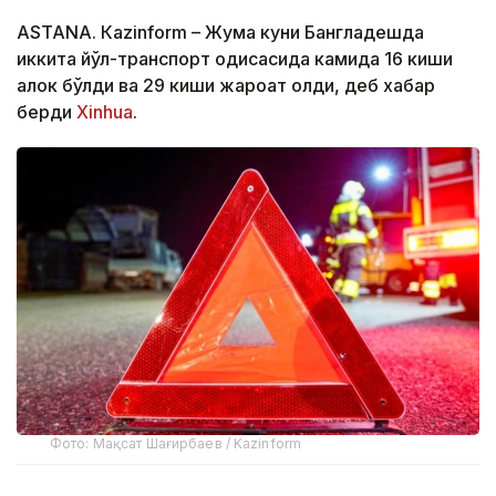
ASTANА. Кazinform – Жума куни Бангладешда
иккита йўл-транспорт ҳодисасида камида 16 киши
ҳалок бўлди ва 29 киши жароҳат олди, деб хабар
берди
Xinhua
.
Фото: Мақсат Шағирбаев / Kazinform