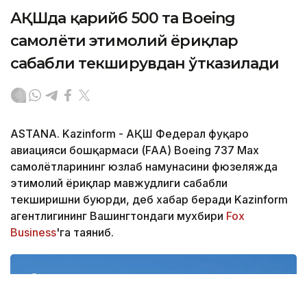
АҚШда қарийб 500 та Boeing
самолёти эҳтимолий ёриқлар
сабабли текширувдан ўтказилади
ASTANA. Kazinform - АҚШ Федерал фуқаро
авиацияси бошқармаси (FAA) Boeing 737 Max
самолётларининг юзлаб намунасини фюзеляжда
эҳтимолий ёриқлар мавжудлиги сабабли
текширишни буюрди, деб хабар беради Kazinform
агентлигининг Вашингтондаги мухбири
Fox
Business
'га таяниб.