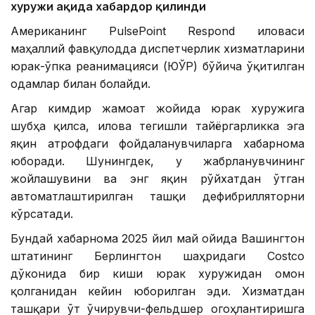
хуружи ҳақида хабардор қилинди
Американинг PulsePoint Respond иловаси
маҳаллий фавқулодда диспетчерлик хизматларини
юрак-ўпка реанимацияси (ЮЎР) бўйича ўқитилган
одамлар билан боғлайди.
Агар кимдир жамоат жойида юрак хуружига
шубҳа қилса, илова тегишли тайёргарликка эга
яқин атрофдаги фойдаланувчиларга хабарнома
юборади. Шунингдек, у жабрланувчининг
жойлашувини ва энг яқин рўйхатдан ўтган
автоматлаштирилган ташқи дефибрилляторни
кўрсатади.
Бундай хабарнома 2025 йил май ойида Вашингтон
штатининг Берлингтон шаҳридаги Costco
дўконида бир киши юрак хуружидан омон
қолганидан кейин юборилган эди. Хизматдан
ташқари ўт ўчирувчи-фельдшер огоҳлантиришга