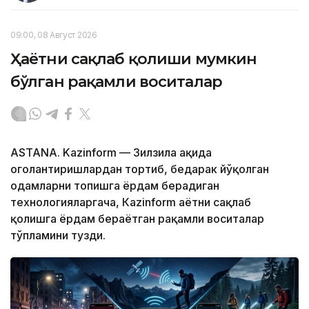
09:00, 08 Август 2026
Ҳаётни сақлаб қолиши мумкин
бўлган рақамли воситалар
ASTANA. Kazinform — Зилзила ҳақида
огоҳлантиришлардан тортиб, бедарак йўқолган
одамларни топишга ёрдам берадиган
технологияларгача, Кazinform ҳаётни сақлаб
қолишга ёрдам бераётган рақамли воситалар
тўпламини тузди.