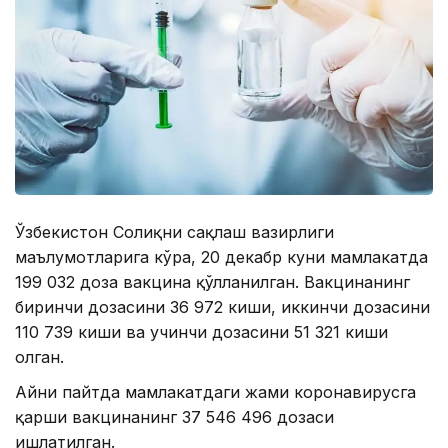
Ўзбекистон Соғлиқни сақлаш вазирлиги
маълумотларига кўра, 20 декабр куни мамлакатда
199 032 доза вакцина қўлланилган. Вакцинанинг
биринчи дозасини 36 972 киши, иккинчи дозасини
110 739 киши ва учинчи дозасини 51 321 киши
олган.
Айни пайтда мамлакатдаги жами коронавирусга
қарши вакцинанинг 37 546 496 дозаси
ишлатилган.