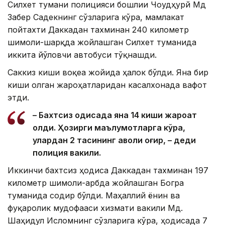
Силхет тумани полицияси бошлиғи Чоудҳурй Мд
Забер Садекнинг сўзларига кўра, мамлакат
пойтахти Даккадан тахминан 240 километр
шимоли-шарқда жойлашган Силхет туманида
иккита йўловчи автобуси тўқнашди.
Саккиз киши воқеа жойида ҳалок бўлди. Яна бир
киши олган жароҳатларидан касалхонада вафот
этди.
– Бахтсиз ҳодисада яна 14 киши жароҳат
олди. Ҳозирги маълумотларга кўра,
улардан 2 тасининг аҳволи оғир, – деди
полиция вакили.
Иккинчи бахтсиз ҳодиса Даккадан тахминан 197
километр шимоли-ғарбда жойлашган Богра
туманида содир бўлди. Маҳаллий ёнғин ва
фуқаролик мудофааси хизмати вакили Мд.
Шаҳидул Исломнинг сўзларига кўра, ҳодисада 7