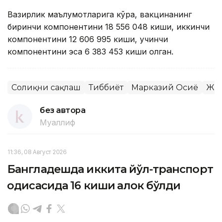
Вазирлик маълумотларига кўра, вакцинанинг
биринчи компонентини 18 556 048 киши, иккинчи
компонентини 12 606 995 киши, учинчи
компонентини эса 6 383 453 киши олган.
Соғлиқни сақлаш
Тиббиёт
Марказий Осиё
Жаҳ
без автора
Муаллиф
11:36, 08 Август 2026
Бангладешда иккита йўл-транспорт
ҳодисасида 16 киши ҳалок бўлди