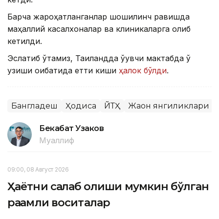
Барча жароҳатланганлар шошилинч равишда
маҳаллий касалхоналар ва клиникаларга олиб
кетилди.
Эслатиб ўтамиз, Таиландда ўқувчи мактабда ўқ
узиши оқибатида етти киши
ҳалок бўлди
.
Бангладеш
Ҳодиса
ЙТҲ
Жаҳон янгиликлари
Бекабат Узаков
Муаллиф
09:00, 08 Август 2026
Ҳаётни сақлаб қолиши мумкин бўлган
рақамли воситалар