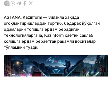
ASTANA. Kazinform — Зилзила ҳақида
огоҳлантиришлардан тортиб, бедарак йўқолган
одамларни топишга ёрдам берадиган
технологияларгача, Кazinform ҳаётни сақлаб
қолишга ёрдам бераётган рақамли воситалар
тўпламини тузди.