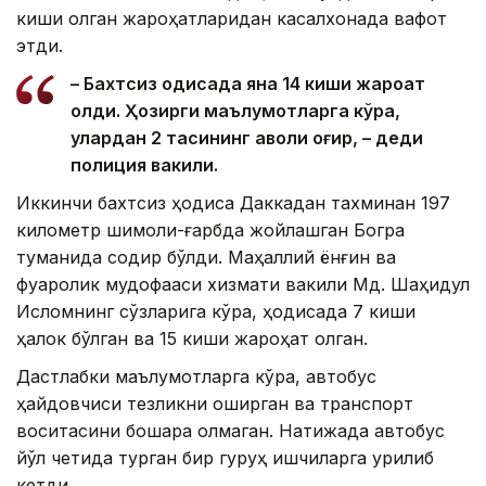
киши олган жароҳатларидан касалхонада вафот
этди.
– Бахтсиз ҳодисада яна 14 киши жароҳат
олди. Ҳозирги маълумотларга кўра,
улардан 2 тасининг аҳволи оғир, – деди
полиция вакили.
Иккинчи бахтсиз ҳодиса Даккадан тахминан 197
километр шимоли-ғарбда жойлашган Богра
туманида содир бўлди. Маҳаллий ёнғин ва
фуқаролик мудофааси хизмати вакили Мд. Шаҳидул
Исломнинг сўзларига кўра, ҳодисада 7 киши
ҳалок бўлган ва 15 киши жароҳат олган.
Дастлабки маълумотларга кўра, автобус
ҳайдовчиси тезликни оширган ва транспорт
воситасини бошқара олмаган. Натижада автобус
йўл четида турган бир гуруҳ ишчиларга урилиб
кетди.