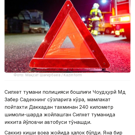
Фото: Мақсат Шағирбаев / Kazinform
Силхет тумани полицияси бошлиғи Чоудҳурй Мд
Забер Садекнинг сўзларига кўра, мамлакат
пойтахти Даккадан тахминан 240 километр
шимоли-шарқда жойлашган Силхет туманида
иккита йўловчи автобуси тўқнашди.
Саккиз киши воқеа жойида ҳалок бўлди. Яна бир