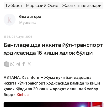
Тиббиёт
Марказий Осиё
Жаҳон янгиликлари
без автора
Муаллиф
11:36, 08 Август 2026
Бангладешда иккита йўл-транспорт
ҳодисасида 16 киши ҳалок бўлди
ASTANА. Кazinform – Жума куни Бангладешда
иккита йўл-транспорт ҳодисасида камида 16 киши
ҳалок бўлди ва 29 киши жароҳат олди, деб хабар
берди
Xinhua
.