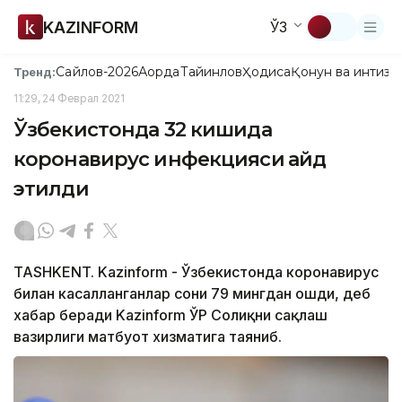
KAZINFORM
ЎЗ
Сайлов-2026
Ақорда
Тайинлов
Ҳодиса
Қонун ва интизо
Тренд:
11:29, 24 Феврал 2021
Ўзбекистонда 32 кишида
коронавирус инфекцияси қайд
этилди
TASHKENT. Kazinform - Ўзбекистонда коронавирус
билан касалланганлар сони 79 мингдан ошди, деб
хабар беради Kazinform ЎР Соғлиқни сақлаш
вазирлиги матбуот хизматига таяниб.