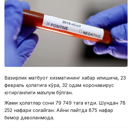
Вазирлик матбуот хизматининг хабар қилишича, 23
февраль ҳолатига кўра, 32 одам коронавирус
юқтирганлиги маълум бўлган.
Жами ҳолатлар сони 79 749 тага етди. Шундан 78
252 нафари соғайган. Айни пайтда 875 нафар
бемор даволанмоқда.