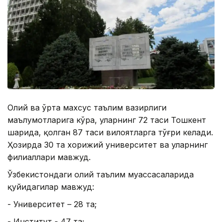
Олий ва ўрта махсус таълим вазирлиги
маълумотларига кўра, уларнинг 72 таси Тошкент
шаҳрида, қолган 87 таси вилоятларга тўғри келади.
Ҳозирда 30 та хорижий университет ва уларнинг
филиаллари мавжуд.
Ўзбекистондаги олий таълим муассасаларида
қуйидагилар мавжуд:
- Университет – 28 та;
- Институт - 47 та;