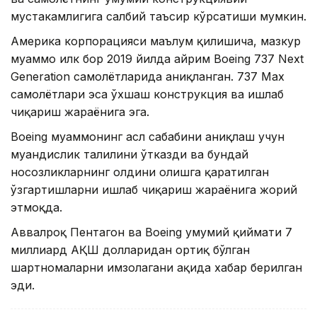
мустаҳкамлигига салбий таъсир кўрсатиши мумкин.
Америка корпорацияси маълум қилишича, мазкур
муаммо илк бор 2019 йилда айрим Boeing 737 Next
Generation самолётларида аниқланган. 737 Max
самолётлари эса ўхшаш конструкция ва ишлаб
чиқариш жараёнига эга.
Boeing муаммонинг асл сабабини аниқлаш учун
муҳандислик таҳлилини ўтказди ва бундай
носозликларнинг олдини олишга қаратилган
ўзгартишларни ишлаб чиқариш жараёнига жорий
этмоқда.
Аввалроқ Пентагон ва Boeing умумий қиймати 7
миллиард АҚШ долларидан ортиқ бўлган
шартномаларни имзолагани ҳақида хабар берилган
эди.