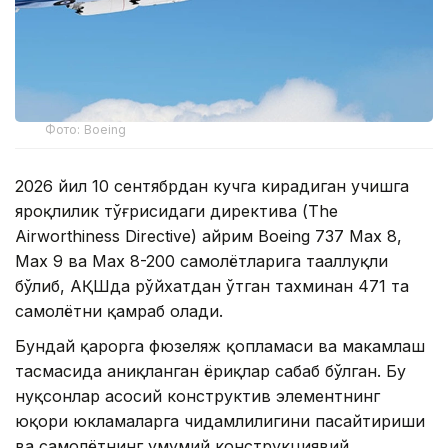
Фото: Boeing
2026 йил 10 сентябрдан кучга кирадиган учишга
яроқлилик тўғрисидаги директива (The
Airworthiness Directive) айрим Boeing 737 Max 8,
Max 9 ва Max 8-200 самолётларига тааллуқли
бўлиб, АҚШда рўйхатдан ўтган тахминан 471 та
самолётни қамраб олади.
Бундай қарорга фюзеляж қопламаси ва маҳкамлаш
тасмасида аниқланган ёриқлар сабаб бўлган. Бу
нуқсонлар асосий конструктив элементнинг
юқори юкламаларга чидамлилигини пасайтириши
ва самолётнинг умумий конструкциявий