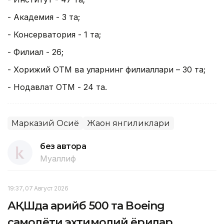
- Академия - 3 та;
- Консерватория - 1 та;
- Филиал - 26;
- Хорижий ОТМ ва уларнинг филиаллари – 30 та;
- Нодавлат ОТМ - 24 та.
Марказий Осиё
Жаҳон янгиликлари
без автора
Муаллиф
19:37, 07 Август 2026
АҚШда қарийб 500 та Boeing
самолёти эҳтимолий ёриқлар