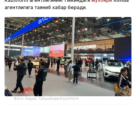
агентлигига таяниб хабар беради.
Фото: Берик Табынбаев/Kazinform
Хабарнинг ҳаққонийлигига Хитой Автомобилсозлик
саноати ассоциацияси маълумотлари далолат
беради. 2025 йил якунларига кўра, Хитойдан NEV