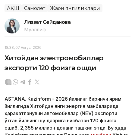
АҚШ
Самолёт
Жаҳон янгиликлари
Ляззат Сейданова
Муаллиф
18:38, 07 Август 2026
Хитойдан электромобиллар
экспорти 120 фоизга ошди
ASTANA. Kazinform - 2026 йилнинг биринчи ярим
йиллигида Хитойдан янги энергия манбаларида
ҳаракатланувчи автомобиллар (NEV) экспорти
ўтган йилнинг шу даврига нисбатан 120 фоизга
ошиб, 2,355 миллион донани ташкил этди. Бу ҳақда
Kazinform агентлигининг Пекиндаги
мухбири
Xinhua