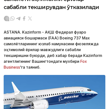
сабабли текширувдан ўтказилади
ASTANA. Kazinform - АҚШ Федерал фуқаро
авиацияси бошқармаси (FAA) Boeing 737 Max
самолётларининг юзлаб намунасини фюзеляжда
эҳтимолий ёриқлар мавжудлиги сабабли
текширишни буюрди, деб хабар беради Kazinform
агентлигининг Вашингтондаги мухбири
Fox
Business
'га таяниб.