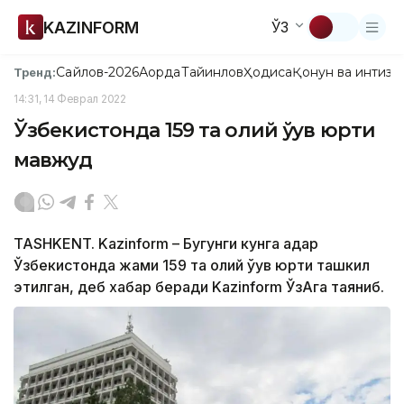
KAZINFORM
ЎЗ
Сайлов-2026
Ақорда
Тайинлов
Ҳодиса
Қонун ва интизо
Тренд:
14:31, 14 Феврал 2022
Ўзбекистонда 159 та олий ўқув юрти
мавжуд
TASHKENT. Kazinform – Бугунги кунга қадар
Ўзбекистонда жами 159 та олий ўқув юрти ташкил
этилган, деб хабар беради Kazinform ЎзАга таяниб.