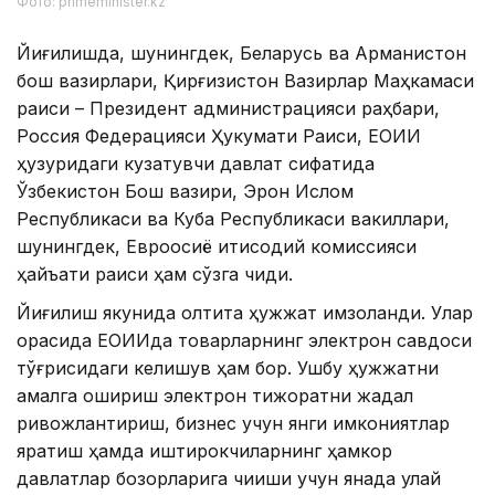
Фото: primeminister.kz
Йиғилишда, шунингдек, Беларусь ва Арманистон
бош вазирлари, Қирғизистон Вазирлар Маҳкамаси
раиси – Президент администрацияси раҳбари,
Россия Федерацияси Ҳукумати Раиси, ЕОИИ
ҳузуридаги кузатувчи давлат сифатида
Ўзбекистон Бош вазири, Эрон Ислом
Республикаси ва Куба Республикаси вакиллари,
шунингдек, Евроосиё иқтисодий комиссияси
ҳайъати раиси ҳам сўзга чиқди.
Йиғилиш якунида олтита ҳужжат имзоланди. Улар
орасида ЕОИИда товарларнинг электрон савдоси
тўғрисидаги келишув ҳам бор. Ушбу ҳужжатни
амалга ошириш электрон тижоратни жадал
ривожлантириш, бизнес учун янги имкониятлар
яратиш ҳамда иштирокчиларнинг ҳамкор
давлатлар бозорларига чиқиши учун янада қулай