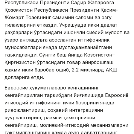
Республикаси Президенти Садир Жапаровга
Қозоғистон Республикаси Президенти Қасим-
Жомарт Тоқаевнинг самимий саломи ва эзгу
тилакларини етказди. Учрашувда икки давлат
раҳбарлари ўртасидаги ишончли сиёсий мулоқот ва
ўзаро англашувга асосланган иттифоқчилик
муносабатлари янада мустаҳкамланаётгани
таъкидланди. Сўнгги беш йилда Қозоғистон–
Қирғизистон ўртасидаги товар айирбошлаш
ҳажми икки баробар ошиб, 2,2 миллиард АҚШ
долларига етди.
Евроосиё ҳукуматлараро кенгашининг
кенгайтирилган таркибдаги йиғилишида Евроосиё
иқтисодий иттифоқининг ички бозорини янада
ривожлантириш, соҳавий интеграцияни
чуқурлаштириш, рақамли ҳамкорликни
кенгайтириш, молиявий-иқтисодий механизмларни
такомиллаштириш ҳамда аъзо давлатларнинг