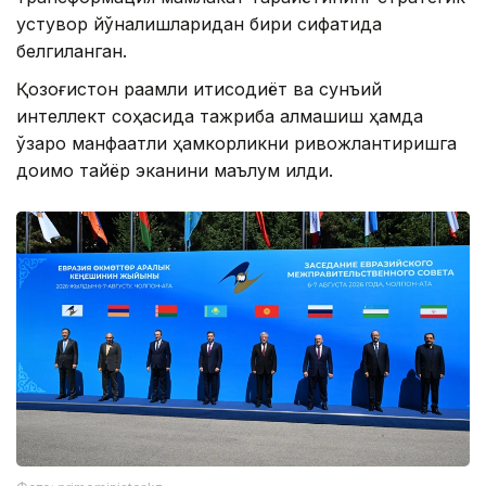
устувор йўналишларидан бири сифатида
белгиланган.
Қозоғистон рақамли иқтисодиёт ва сунъий
интеллект соҳасида тажриба алмашиш ҳамда
ўзаро манфаатли ҳамкорликни ривожлантиришга
доимо тайёр эканини маълум қилди.