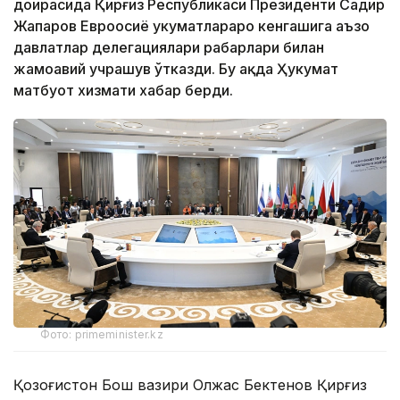
доирасида Қирғиз Республикаси Президенти Садир
Жапаров Евроосиё ҳукуматлараро кенгашига аъзо
давлатлар делегациялари раҳбарлари билан
жамоавий учрашув ўтказди. Бу ҳақда Ҳукумат
матбуот хизмати хабар берди.
Фото: primeminister.kz
Қозоғистон Бош вазири Олжас Бектенов Қирғиз