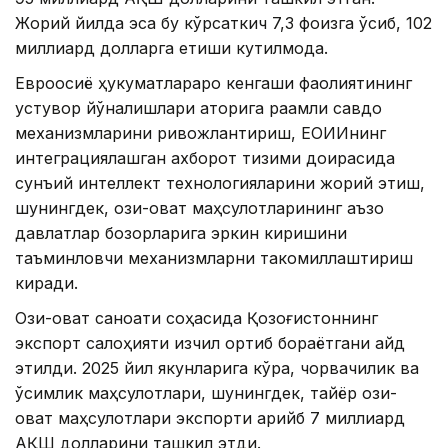
Жорий йилда эса бу кўрсаткич 7,3 фоизга ўсиб, 102
миллиард долларга етиши кутилмоқда.
Евроосиё ҳукуматлараро кенгаши фаолиятининг
устувор йўналишлари қаторига рақамли савдо
механизмларини ривожлантириш, ЕОИИнинг
интеграциялашган ахборот тизими доирасида
сунъий интеллект технологияларини жорий этиш,
шунингдек, озиқ-овқат маҳсулотларининг аъзо
давлатлар бозорларига эркин киришини
таъминловчи механизмларни такомиллаштириш
киради.
Озиқ-овқат саноати соҳасида Қозоғистоннинг
экспорт салоҳияти изчил ортиб бораётгани қайд
этилди. 2025 йил якунларига кўра, чорвачилик ва
ўсимлик маҳсулотлари, шунингдек, тайёр озиқ-
овқат маҳсулотлари экспорти қарийб 7 миллиард
АҚШ долларини ташкил этди.