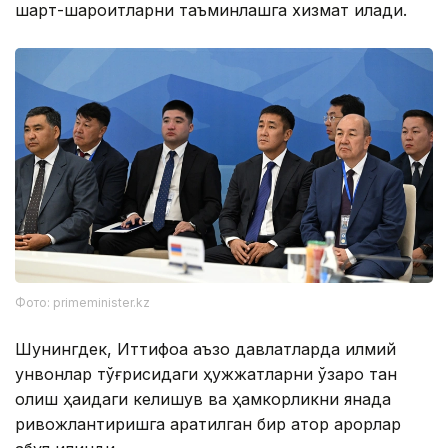
шарт-шароитларни таъминлашга хизмат қилади.
Фото: primeminister.kz
Шунингдек, Иттифоққа аъзо давлатларда илмий
унвонлар тўғрисидаги ҳужжатларни ўзаро тан
олиш ҳақидаги келишув ва ҳамкорликни янада
ривожлантиришга қаратилган бир қатор қарорлар