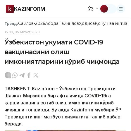
KAZINFORM
ЎЗ
Сайлов-2026
Ақорда
Тайинлов
Ҳодиса
Қонун ва интизо
Тренд:
15:33, 05 Август 2020
Ўзбекистон ҳукумати COVID-19
вакцинасини олиш
имкониятларини кўриб чиқмоқда
TASHKENT. Kazinform - Ўзбекистон Президенти
Шавкат Мирзиёев бир ҳафта ичида COVID-19га
қарши вакцина сотиб олиш имкониятини кўриб
чиқишни топширди. Бу ҳақда Kazinform мухбири ЎР
Президентининг матбуот хизматига таяниб хабар
беради.