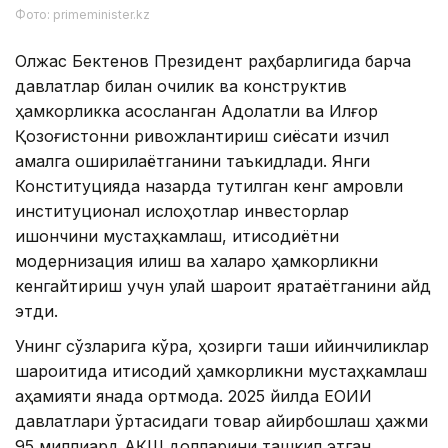
Фото: primeminister.kz
Олжас Бектенов Президент раҳбарлигида барча
давлатлар билан очиқлик ва конструктив
ҳамкорликка асосланган Адолатли ва Илғор
Қозоғистонни ривожлантириш сиёсати изчил
амалга оширилаётганини таъкидлади. Янги
Конституцияда назарда тутилган кенг қамровли
институционал ислоҳотлар инвесторлар
ишончини мустаҳкамлаш, иқтисодиётни
модернизация қилиш ва халқаро ҳамкорликни
кенгайтириш учун қулай шароит яратаётганини қайд
этди.
Унинг сўзларига кўра, ҳозирги ташқи қийинчиликлар
шароитида иқтисодий ҳамкорликни мустаҳкамлаш
аҳамияти янада ортмоқда. 2025 йилда ЕОИИ
давлатлари ўртасидаги товар айирбошлаш ҳажми
95 миллиард АҚШ долларини ташкил этган.