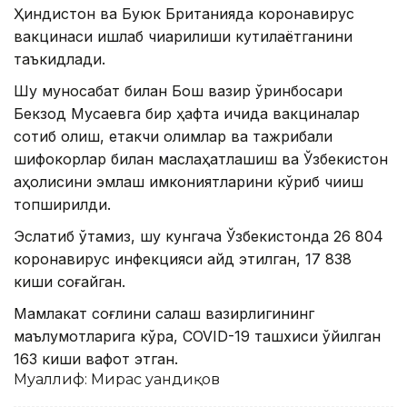
Ҳиндистон ва Буюк Британияда коронавирус
вакцинаси ишлаб чиқарилиши кутилаётганини
таъкидлади.
Шу муносабат билан Бош вазир ўринбосари
Бекзод Мусаевга бир ҳафта ичида вакциналар
сотиб олиш, етакчи олимлар ва тажрибали
шифокорлар билан маслаҳатлашиш ва Ўзбекистон
аҳолисини эмлаш имкониятларини кўриб чиқиш
топширилди.
Эслатиб ўтамиз, шу кунгача Ўзбекистонда 26 804
коронавирус инфекцияси қайд этилган, 17 838
киши соғайган.
Мамлакат соғлиқни сақлаш вазирлигининг
маълумотларига кўра, COVID-19 ташхиси қўйилган
163 киши вафот этган.
Муаллиф: Мирас Қуандиқов