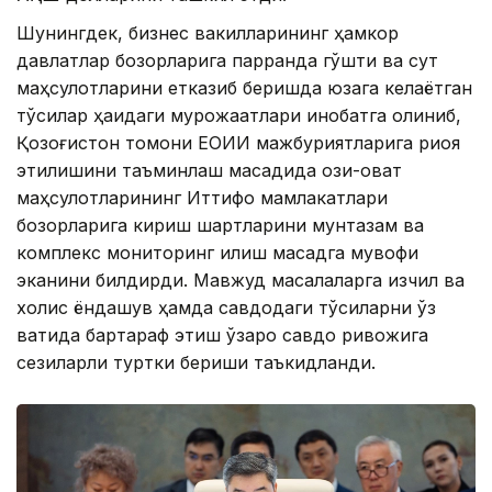
Шунингдек, бизнес вакилларининг ҳамкор
давлатлар бозорларига парранда гўшти ва сут
маҳсулотларини етказиб беришда юзага келаётган
тўсиқлар ҳақидаги мурожаатлари инобатга олиниб,
Қозоғистон томони ЕОИИ мажбуриятларига риоя
этилишини таъминлаш мақсадида озиқ-овқат
маҳсулотларининг Иттифоқ мамлакатлари
бозорларига кириш шартларини мунтазам ва
комплекс мониторинг қилиш мақсадга мувофиқ
эканини билдирди. Мавжуд масалаларга изчил ва
холис ёндашув ҳамда савдодаги тўсиқларни ўз
вақтида бартараф этиш ўзаро савдо ривожига
сезиларли туртки бериши таъкидланди.