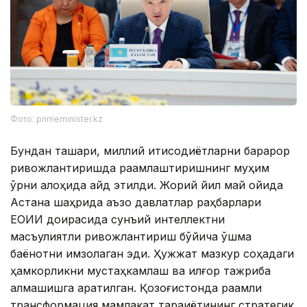
Фото: primeminister.kz
Бундан ташқари, миллий иқтисодиётларни барқарор
ривожлантиришда рақамлаштиришнинг муҳим
ўрни алоҳида қайд этилди. Жорий йил май ойида
Астана шаҳрида аъзо давлатлар раҳбарлари
ЕОИИ доирасида сунъий интеллектни
масъулиятли ривожлантириш бўйича қўшма
баёнотни имзолаган эди. Ҳужжат мазкур соҳадаги
ҳамкорликни мустаҳкамлаш ва илғор тажриба
алмашишга қаратилган. Қозоғистонда рақамли
трансформация мамлакат тараққиётининг стратегик