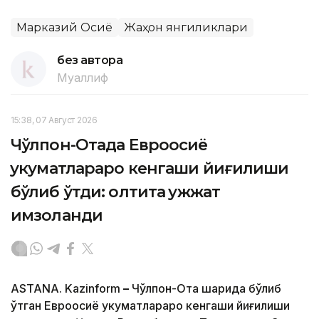
Марказий Осиё
Жаҳон янгиликлари
без автора
Муаллиф
15:38, 07 Август 2026
Чўлпон-Отада Евроосиё
ҳукуматлараро кенгаши йиғилиши
бўлиб ўтди: олтита ҳужжат
имзоланди
ASTANA. Kazinform
–
Чўлпон-Ота шаҳрида бўлиб
ўтган Евроосиё ҳукуматлараро кенгаши йиғилиши