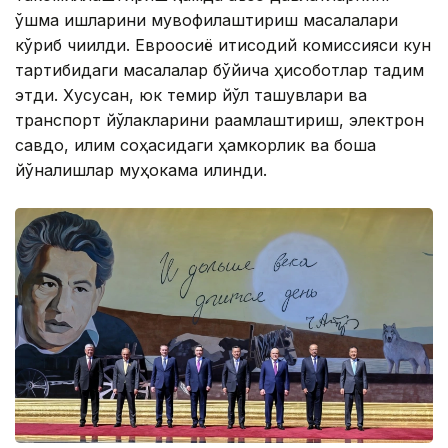
қўшма ишларини мувофиқлаштириш масалалари
кўриб чиқилди. Евроосиё иқтисодий комиссияси кун
тартибидаги масалалар бўйича ҳисоботлар тақдим
этди. Хусусан, юк темир йўл ташувлари ва
транспорт йўлакларини рақамлаштириш, электрон
савдо, иқлим соҳасидаги ҳамкорлик ва бошқа
йўналишлар муҳокама қилинди.