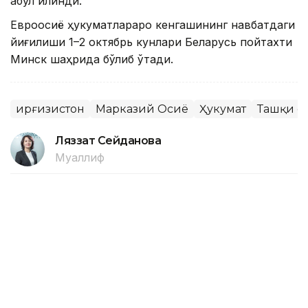
қабул қилинди.
Евроосиё ҳукуматлараро кенгашининг навбатдаги
йиғилиши 1–2 октябрь кунлари Беларусь пойтахти
Минск шаҳрида бўлиб ўтади.
Қирғизистон
Марказий Осиё
Ҳукумат
Ташқи с
Ляззат Сейданова
Муаллиф
15:15, 07 Август 2026
Ўзбекистонда июль ойида 0,1
фоизлик дефляция қайд этилди