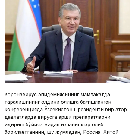
Коронавирус эпидемиясининг мамлакатда
тарқалишининг олдини олишга бағишланган
конференцияда Ўзбекистон Президенти бир қатор
давлатларда вирусга қарши препаратларни
қидириш бўйича жадал изланишлар олиб
борилаётганини, шу жумладан, Россия, Хитой,