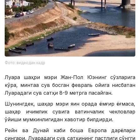
Фото: видеодан кадр
Луара шаҳри мэри Жан-Пол Юэнинг сўзларига
кўра, минтақа сув босган февраль ойига нисбатан
Луарадаги сув сатҳи 8-9 метрга пасайган.
Шунингдек, шаҳар мэри яқин орада ёмғир ёғмаса,
шаҳар ичимлик сувига вақтинчалик чекловлар
қўйиши мумкинлигидан хавотир билдирди.
Рейн ва Дунай каби бошқа Европа дарёлари
сингари, Луарадаги сув сатҳининг пастлиги сўнгги