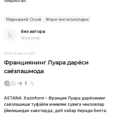
чиқарилган.
Марказий Осиё
Жаҳон янгиликлари
без автора
Муаллиф
20:10, 10 Август 2026
Франциянинг Луара дарёси
саёзлашмоқда
ASTANА. Кazinform – Франция Луара дарёсининг
саёзлашиши туфайли ичимлик сувига чекловлар
қўйилишидан хавотирда, деб хабар беради Белта.