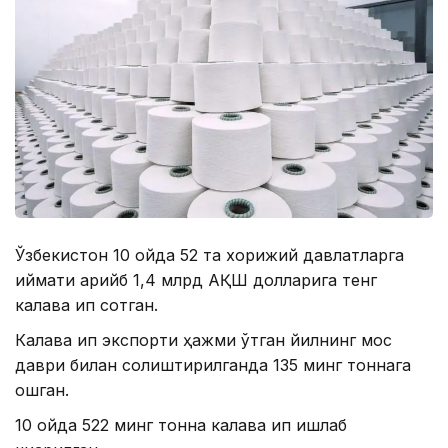
Ўзбекистон 10 ойда 52 та хорижий давлатларга
қиймати қарийб 1,4 млрд АҚШ долларига тенг
калава ип сотган.
Калава ип экспорти ҳажми ўтган йилнинг мос
даври билан солиштирилганда 135 минг тоннага
ошган.
10 ойда 522 минг тонна калава ип ишлаб