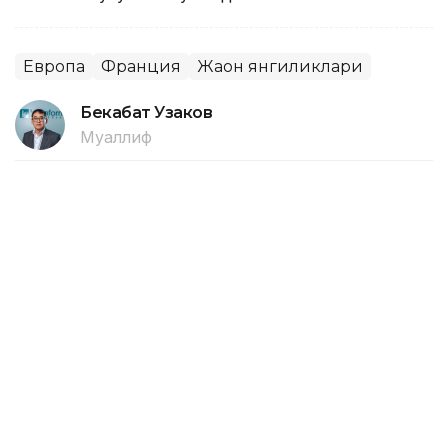
Европа
Франция
Жаҳон янгиликлари
Бекабат Узаков
Муаллиф
18:10, 10 Август 2026
Персеид метеор ёмғири 13 август
куни энг юқори чўққисига чиқади
ASTANА. Кazinform – Персеид метеор ёмғири 13
август куни энг юқори чўққисига чиқади, осмонда оқ
метеорлар кўринади, деб хабар беради ТАСС.