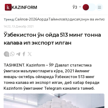
KAZINFORM
ЎЗ
Сайлов-2026
Ақорда
Тайинлов
Ҳодиса
Қонун ва интизо
Тренд:
14:22, 13 Декабр 2021
Ўзбекистон ўн ойда 513 минг тонна
калава ип экспорт қилган
TASHKENT. Kazinform – ЎР Давлат статистика
қўмитаси маълумотларига кўра, 2021 йилнинг
январь-октябрь ойларида Ўзбекистон 513 минг
тонна калава ип экспорт қилган, деб хабар беради
Kazinform қўмитанинг Telegram каналига таяниб.