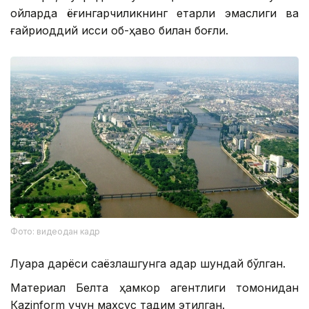
ойларда ёғингарчиликнинг етарли эмаслиги ва
ғайриоддий иссиқ об-ҳаво билан боғлиқ.
Фото: видеодан кадр
Луара дарёси саёзлашгунга қадар шундай бўлган.
Материал Белта ҳамкор агентлиги томонидан
Кazinform учун махсус тақдим этилган.