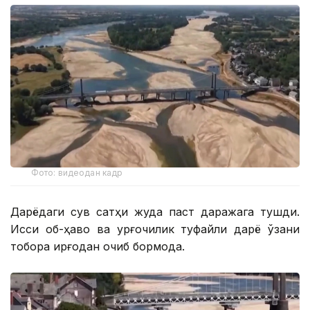
Фото: видеодан кадр
Дарёдаги сув сатҳи жуда паст даражага тушди.
Иссиқ об-ҳаво ва қурғоқчилик туфайли дарё ўзани
тобора қирғоқдан қочиб бормоқда.