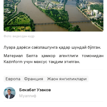
Фото: видеодан кадр
Луара дарёси саёзлашгунга қадар шундай бўлган.
Материал Белта ҳамкор агентлиги томонидан
Кazinform учун махсус тақдим этилган.
Европа
Франция
Жаҳон янгиликлари
Бекабат Узаков
Муаллиф