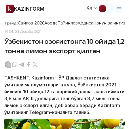
KAZINFORM
ЎЗ
Сайлов-2026
Ақорда
Тайинлов
Ҳодиса
Қонун ва интизо
Тренд:
14:34, 03 Декабр 2021
Ўзбекистон Қозоғистонга 10 ойида 1,2
тонна лимон экспорт қилган
TASHKENT. Kazinform – ЎР Давлат статистика
қўмитаси маълумотларига кўра, Ўзбекистон 2021
йилнинг 10 ойида 12 та хорижий давлатларга қиймати
3,8 млн AҚШ долларига тенг бўлган 3,7 минг тонна
лимон экспорт қилган, деб хабар беради Kazinform
қўмитанинг Telegram-каналига таяниб.