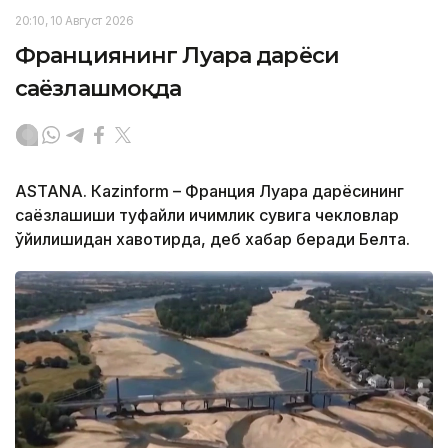
20:10, 10 Август 2026
Франциянинг Луара дарёси
саёзлашмоқда
ASTANА. Кazinform – Франция Луара дарёсининг
саёзлашиши туфайли ичимлик сувига чекловлар
қўйилишидан хавотирда, деб хабар беради Белта.