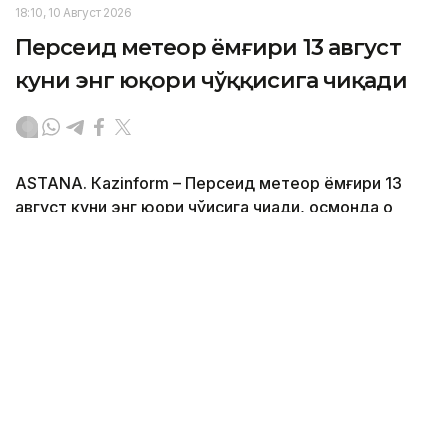
18:10, 10 Август 2026
Персеид метеор ёмғири 13 август
куни энг юқори чўққисига чиқади
ASTANА. Кazinform – Персеид метеор ёмғири 13
август куни энг юқори чўққисига чиқади, осмонда оқ
метеорлар кўринади, деб хабар беради ТАСС.