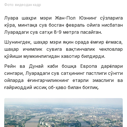
Фото: видеодан кадр
Луара шаҳри мэри Жан-Пол Юэнинг сўзларига
кўра, минтақа сув босган февраль ойига нисбатан
Луарадаги сув сатҳи 8-9 метрга пасайган.
Шунингдек, шаҳар мэри яқин орада ёмғир ёғмаса,
шаҳар ичимлик сувига вақтинчалик чекловлар
қўйиши мумкинлигидан хавотир билдирди.
Рейн ва Дунай каби бошқа Европа дарёлари
сингари, Луарадаги сув сатҳининг пастлиги сўнгги
ойларда ёғингарчиликнинг етарли эмаслиги ва
ғайриоддий иссиқ об-ҳаво билан боғлиқ.