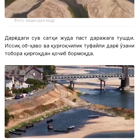
Фото: видеодан кадр
Дарёдаги сув сатҳи жуда паст даражага тушди.
Иссиқ об-ҳаво ва қурғоқчилик туфайли дарё ўзани
тобора қирғоқдан қочиб бормоқда.