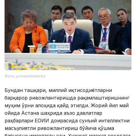
Фото: primeminister.kz
Бундан ташқари, миллий иқтисодиётларни
барқарор ривожлантиришда рақамлаштиришнинг
муҳим ўрни алоҳида қайд этилди. Жорий йил май
ойида Астана шаҳрида аъзо давлатлар
раҳбарлари ЕОИИ доирасида сунъий интеллектни
масъулиятли ривожлантириш бўйича қўшма
баёнотни имзолаган эди. Ҳужжат мазкур соҳадаги