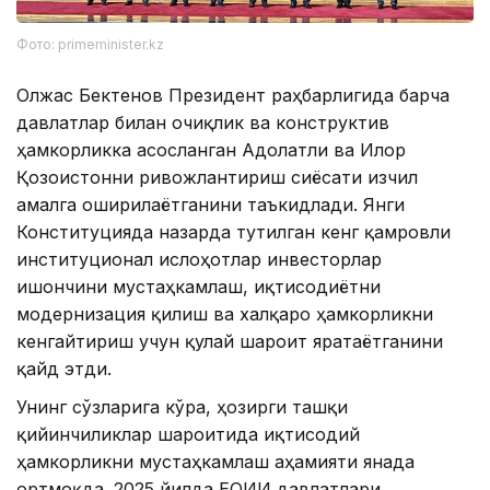
Фото: primeminister.kz
Олжас Бектенов Президент раҳбарлигида барча
давлатлар билан очиқлик ва конструктив
ҳамкорликка асосланган Адолатли ва Илғор
Қозоғистонни ривожлантириш сиёсати изчил
амалга оширилаётганини таъкидлади. Янги
Конституцияда назарда тутилган кенг қамровли
институционал ислоҳотлар инвесторлар
ишончини мустаҳкамлаш, иқтисодиётни
модернизация қилиш ва халқаро ҳамкорликни
кенгайтириш учун қулай шароит яратаётганини
қайд этди.
Унинг сўзларига кўра, ҳозирги ташқи
қийинчиликлар шароитида иқтисодий
ҳамкорликни мустаҳкамлаш аҳамияти янада
ортмоқда. 2025 йилда ЕОИИ давлатлари