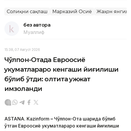
Соғлиқни сақлаш
Марказий Осиё
Жаҳон янгил
без автора
Муаллиф
15:38, 07 Август 2026
Чўлпон-Отада Евроосиё
ҳукуматлараро кенгаши йиғилиши
бўлиб ўтди: олтита ҳужжат
имзоланди
ASTANA. Kazinform
–
Чўлпон-Ота шаҳрида бўлиб
ўтган Евроосиё ҳукуматлараро кенгаши йиғилиши