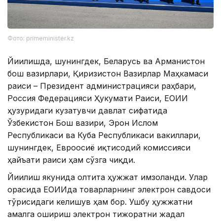
Фото: primeminister.kz
Йиғилишда, шунингдек, Беларусь ва Арманистон
бош вазирлари, Қирғизистон Вазирлар Маҳкамаси
раиси – Президент администрацияси раҳбари,
Россия Федерацияси Ҳукумати Раиси, ЕОИИ
ҳузуридаги кузатувчи давлат сифатида
Ўзбекистон Бош вазири, Эрон Ислом
Республикаси ва Куба Республикаси вакиллари,
шунингдек, Евроосиё иқтисодий комиссияси
ҳайъати раиси ҳам сўзга чиқди.
Йиғилиш якунида олтита ҳужжат имзоланди. Улар
орасида ЕОИИда товарларнинг электрон савдоси
тўғрисидаги келишув ҳам бор. Ушбу ҳужжатни
амалга ошириш электрон тижоратни жадал