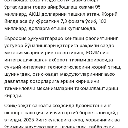
ўртасидаги товар айирбошлаш ҳажми 95
миллиард АҚШ долларини ташкил этган. Жорий
йилда эса бу кўрсаткич 7,3 фоизга ўсиб, 102
миллиард долларга етиши кутилмоқда.
Евроосиё ҳукуматлараро кенгаши фаолиятининг
устувор йўналишлари қаторига рақамли савдо
механизмларини ривожлантириш, ЕОИИнинг
интеграциялашган ахборот тизими доирасида
сунъий интеллект технологияларини жорий этиш,
шунингдек, озиқ-овқат маҳсулотларининг аъзо
давлатлар бозорларига эркин киришини
таъминловчи механизмларни такомиллаштириш
киради.
Озиқ-овқат саноати соҳасида Қозоғистоннинг
экспорт салоҳияти изчил ортиб бораётгани қайд
этилди. 2025 йил якунларига кўра, чорвачилик ва
ўсимлик маҳсулотлари, шунингдек, тайёр озиқ-