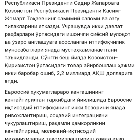
Республикаси Президенти Садир Жапаровга
Қозоғистон Республикаси Президенти Қасим-
Жомарт Тоқаевнинг самимий саломи ва эзгу
тилакларини етказди. Учрашувда икки давлат
раҳбарлари ўртасидаги ишончли сиёсий мулоқот
ва ўзаро англашувга асосланган иттифоқчилик
муносабатлари янада мустаҳкамланаётгани
таъкидланди. Сўнгги беш йилда Қозоғистон–
Қирғизистон ўртасидаги товар айирбошлаш ҳажми
икки баробар ошиб, 2,2 миллиард АҚШ долларига
етди.
Евроосиё ҳукуматлараро кенгашининг
кенгайтирилган таркибдаги йиғилишида Евроосиё
иқтисодий иттифоқининг ички бозорини янада
ривожлантириш, соҳавий интеграцияни
чуқурлаштириш, рақамли ҳамкорликни
кенгайтириш, молиявий-иқтисодий
механизмларни такомиллаштириш ҳамда аъзо