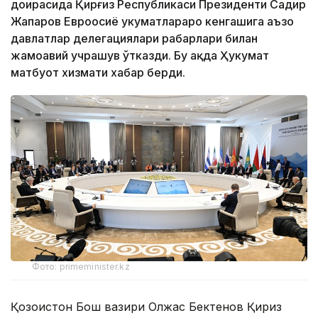
доирасида Қирғиз Республикаси Президенти Садир
Жапаров Евроосиё ҳукуматлараро кенгашига аъзо
давлатлар делегациялари раҳбарлари билан
жамоавий учрашув ўтказди. Бу ҳақда Ҳукумат
матбуот хизмати хабар берди.
Фото: primeminister.kz
Қозоғистон Бош вазири Олжас Бектенов Қирғиз