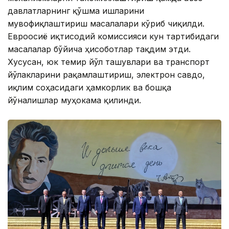
давлатларнинг қўшма ишларини
мувофиқлаштириш масалалари кўриб чиқилди.
Евроосиё иқтисодий комиссияси кун тартибидаги
масалалар бўйича ҳисоботлар тақдим этди.
Хусусан, юк темир йўл ташувлари ва транспорт
йўлакларини рақамлаштириш, электрон савдо,
иқлим соҳасидаги ҳамкорлик ва бошқа
йўналишлар муҳокама қилинди.