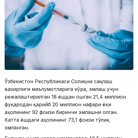
Ўзбекистон Республикаси Соғлиқни сақлаш
вазирлиги маълумотларига кўра, эмлаш учун
режалаштирилган 18 ёшдан ошган 21,4 миллион
фуқародан қарийб 20 миллион нафари ёки
аҳолининг 92 фоизи биринчи эмлашни олган.
Катта ёшдаги аҳолининг 73,1 фоизи тўлиқ
эмланган.