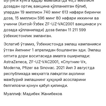
Бугунги кунга қадар мамлакатда 46,5 миллион
дозадан ортиқ вакцина қўлланилган бўлиб,
улардан 19 миллион 740 минг 613 нафари биринчи
доза, 15 миллион 596 минг 80 нафари иккинчи ва
учинчи (Хитой-Ўзбек ZF-UZ-VAC2001 вакцинаси уч
дозада қўлланилади) доза билан 11 211 599
ўзбекистонлик эмланган.
Эслатиб ўтамиз, Ўзбекистонда эмлаш кампанияси
ўтган йилнинг 1 апрелидан бошланган эди. Эмлаш
олтита дори воситасида амалга оширилади:
АstraZeneca, ZF-UZ-VАC2001, «Спутник-V»,
Моderna, Pfizer ва Sinovac. 2021 йил 3 августда
республикада меҳнатга лаёқатли аҳолини
мажбурий эмлашнинг ҳуқуқий асосларини
белгиловчи қонун қабул қилинди.
Муаллиф: Мадибек Жанибеков