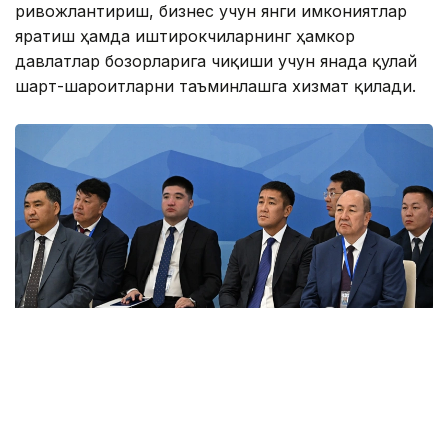
ривожлантириш, бизнес учун янги имкониятлар
яратиш ҳамда иштирокчиларнинг ҳамкор
давлатлар бозорларига чиқиши учун янада қулай
шарт-шароитларни таъминлашга хизмат қилади.
Фото: primeminister.kz
Шунингдек, Иттифоққа аъзо давлатларда илмий