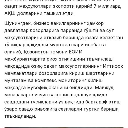
овқат маҳсулотлари экспорти қарийб 7 миллиард
АҚШ долларини ташкил этди.
Шунингдек, бизнес вакилларининг ҳамкор
давлатлар бозорларига парранда гўшти ва сут
маҳсулотларини етказиб беришда юзага келаётган
тўсиқлар ҳақидаги мурожаатлари инобатга
олиниб, Қозоғистон томони ЕОИИ
мажбуриятларига риоя этилишини таъминлаш
мақсадида озиқ-овқат маҳсулотларининг Иттифоқ
мамлакатлари бозорларига кириш шартларини
мунтазам ва комплекс мониторинг қилиш
мақсадга мувофиқ эканини билдирди. Мавжуд
масалаларга изчил ва холис ёндашув ҳамда
савдодаги тўсиқларни ўз вақтида бартараф этиш
ўзаро савдо ривожига сезиларли туртки бериши
таъкидланди.