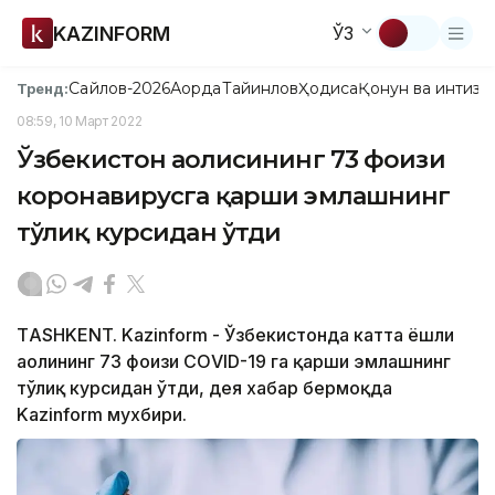
KAZINFORM
ЎЗ
Сайлов-2026
Ақорда
Тайинлов
Ҳодиса
Қонун ва интизо
Тренд:
08:59, 10 Март 2022
Ўзбекистон аҳолисининг 73 фоизи
коронавирусга қарши эмлашнинг
тўлиқ курсидан ўтди
ТASHKENT. Kazinform - Ўзбекистонда катта ёшли
аҳолининг 73 фоизи CОVID-19 га қарши эмлашнинг
тўлиқ курсидан ўтди, дея хабар бермоқда
Kazinform мухбири.