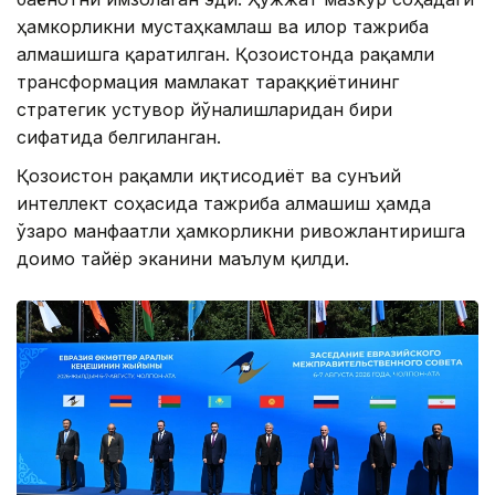
ҳамкорликни мустаҳкамлаш ва илғор тажриба
алмашишга қаратилган. Қозоғистонда рақамли
трансформация мамлакат тараққиётининг
стратегик устувор йўналишларидан бири
сифатида белгиланган.
Қозоғистон рақамли иқтисодиёт ва сунъий
интеллект соҳасида тажриба алмашиш ҳамда
ўзаро манфаатли ҳамкорликни ривожлантиришга
доимо тайёр эканини маълум қилди.