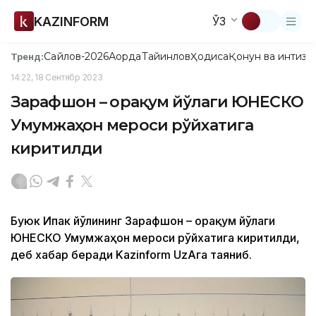
KAZINFORM
ЎЗ
Сайлов-2026
Ақорда
Тайинлов
Ҳодиса
Қонун ва интизо
Тренд:
14:22, 18 Сентябр 2023
Зарафшон – Қорақум йўлаги ЮНЕСКО
Умумжаҳон мероси рўйхатига
киритилди
Буюк Ипак йўлининг Зарафшон – Қорақум йўлаги
ЮНЕСКО Умумжаҳон мероси рўйхатига киритилди,
деб хабар беради Kazinform UzAга таяниб.