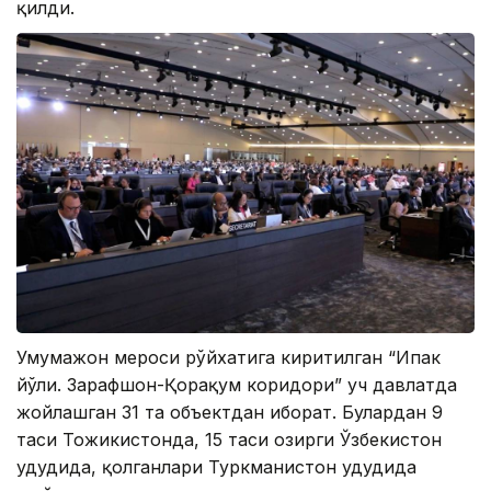
қилди.
Умумҳажон мероси рўйхатига киритилган “Ипак
йўли. Зарафшон-Қорақум коридори” уч давлатда
жойлашган 31 та объектдан иборат. Булардан 9
таси Тожикистонда, 15 таси ҳозирги Ўзбекистон
ҳудудида, қолганлари Туркманистон ҳудудида