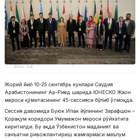
Фото: ЎзА
Жорий йил 10-25 сентябрь кунлари Саудия
Арабистонининг Ар-Риёд шаҳрида ЮНЕСКО Жаҳон
мероси қўмитасининг 45-сессияси бўлиб ўтмоқда.
Сессия давомида Буюк Ипак йўлининг Зарафшон –
Қорақум коридори Умумҳажон мероси рўйхатига
киритилди. Бу ҳақда Ўзбекистон маданият ва
санъатни ривожлантириш жамғармаси маълум