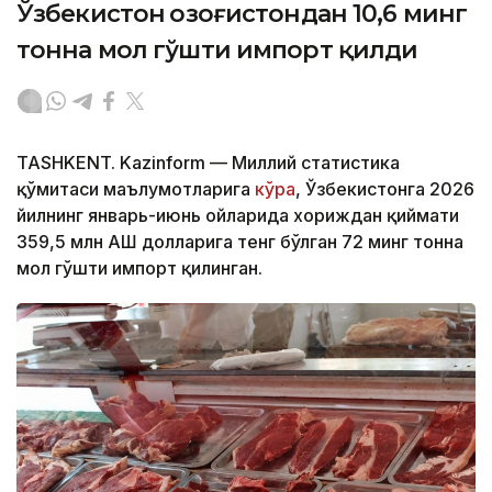
Ўзбекистон Қозоғистондан 10,6 минг
тонна мол гўшти импорт қилди
TASHKENT. Kazinform — Миллий статистика
қўмитаси маълумотларига
кўра
, Ўзбекистонга 2026
йилнинг январь-июнь ойларида хориждан қиймати
359,5 млн АҚШ долларига тенг бўлган 72 минг тонна
мол гўшти импорт қилинган.