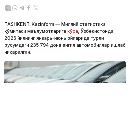
TASHKENT. Kazinform — Миллий статистика
қўмитаси маълумотларига
кўра
, Ўзбекистонда
2026 йилнинг январь-июнь ойларида турли
русумдаги 235 794 дона енгил автомобиллар ишлаб
чиқарилган.