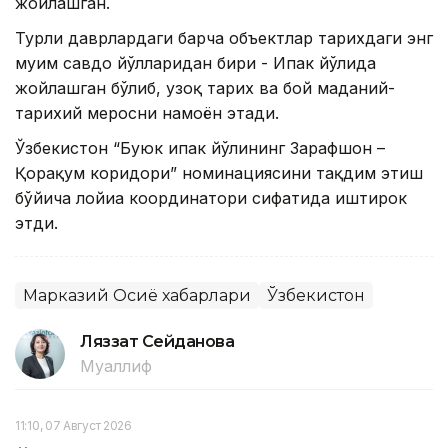
жойлашган.
Турли даврлардаги барча объектлар тарихдаги энг
муҳим савдо йўлларидан бири - Ипак йўлида
жойлашган бўлиб, узоқ тарих ва бой маданий-
тарихий меросни намоён этади.
Ўзбекистон “Буюк ипак йўлининг Зарафшон –
Қорақум коридори” номинациясини тақдим этиш
бўйича лойиҳа координатори сифатида иштирок
этди.
Марказий Осиё хабарлари
Ўзбекистон
Ляззат Сейданова
Муаллиф
11:10, 07 Август 2026