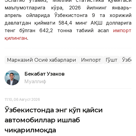
Эслатиб ўтамиз, Миллий статистика қўмитаси
маълумотларига кўра, 2026 йилнинг январь–
апрель ойларида Ўзбекистонга 9 та хорижий
давлатдан қиймати 584,4 минг АҚШ долларига
тенг бўлган 642,2 тонна табиий асал
импорт
қилинган
.
Марказий Осиё хабарлари
Импорт
Гўшт
Ўзбе
Бекабат Узаков
Муаллиф
11:10, 06 Август 2026
Ўзбекистонда энг кўп қайси
автомобиллар ишлаб
чиқарилмоқда