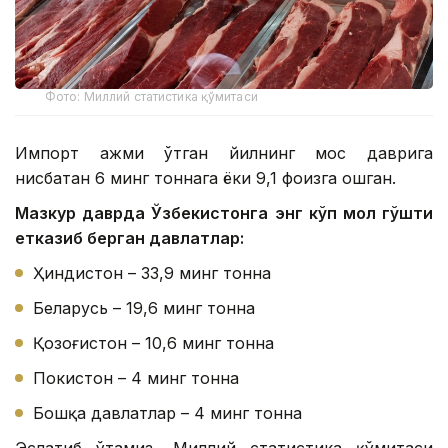
Фото: Миллий статистика қўмитаси
Импорт ҳажми ўтган йилнинг мос даврига
нисбатан 6 минг тоннага ёки 9,1 фоизга ошган.
Мазкур даврда Ўзбекистонга энг кўп мол гўшти
етказиб берган давлатлар:
Ҳиндистон – 33,9 минг тонна
Беларусь – 19,6 минг тонна
Қозоғистон – 10,6 минг тонна
Покистон – 4 минг тонна
Бошқа давлатлар – 4 минг тонна