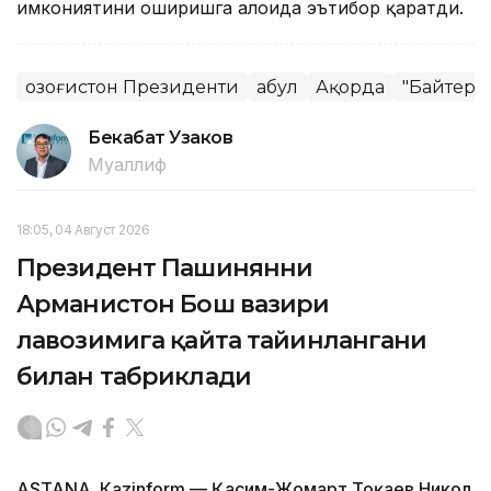
имкониятини оширишга алоҳида эътибор қаратди.
Қозоғистон Президенти
Қабул
Ақорда
"Байтере
Бекабат Узаков
Муаллиф
18:05, 04 Август 2026
Президент Пашинянни
Арманистон Бош вазири
лавозимига қайта тайинлангани
билан табриклади
ASTANА. Кazinform — Қасим-Жомарт Тоқаев Никол