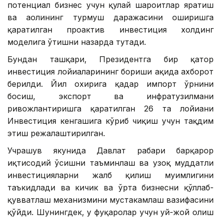
потенциал бизнес учун қулай шароитлар яратиш
ва аҳолининг турмуш даражасини оширишга
қаратилган проактив инвестиция холдинг
моделига ўтишни назарда тутади.
Бундан ташқари, Президентга бир қатор
инвестиция лойиҳаларининг бориши ҳақида ахборот
берилди. Йил охирига қадар импорт ўрнини
босиш, экспорт ва инфратузилмани
ривожлантиришга қаратилган 26 та лойиҳани
Инвестиция кенгашига кўриб чиқиш учун тақдим
этиш режалаштирилган.
Учрашув якунида Давлат раҳбари барқарор
иқтисодий ўсишни таъминлаш ва узоқ муддатли
инвестицияларни жалб қилиш муҳимлигини
таъкидлади ва кичик ва ўрта бизнесни қўллаб-
қувватлаш механизмини мустаҳкамлаш вазифасини
қўйди. Шунингдек, у фуқаролар учун уй-жой олиш