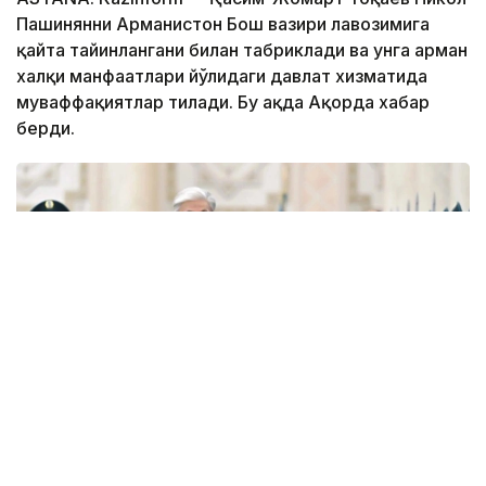
Пашинянни Арманистон Бош вазири лавозимига
қайта тайинлангани билан табриклади ва унга арман
халқи манфаатлари йўлидаги давлат хизматида
муваффақиятлар тилади. Бу ҳақда Ақорда хабар
берди.
Фото: Ақорда