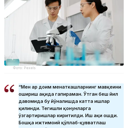
Фото: Pexels
“Мен ҳар доим меҳнаткашларнинг мавқеини
ошириш ҳақида гапираман. Ўтган беш йил
давомида бу йўналишда катта ишлар
қилинди. Тегишли қонунларга
ўзгартиришлар киритилди. Иш ҳақи ошди.
Бошқа ижтимоий қўллаб-қувватлаш