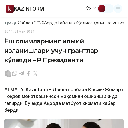
KAZINFORM
ЎЗ
Сайлов-2026
Ақорда
Тайинлов
Ҳодиса
Қонун ва интизо
Тренд:
20:14, 31 Май 2024
Ёш олимларнинг илмий
изланишлари учун грантлар
кўпаяди – ҚР Президенти
ALMATY. Kazinform – Давлат раҳбари Қасим-Жомарт
Тоқаев меҳнаткаш инсон мақомини ошириш ҳақида
гапирди. Бу ҳақда Ақорда матбуот хизмати хабар
берди.