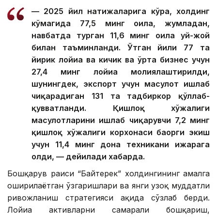
— 2025 йил натижаларига кўра, холдинг
кўмагида 77,5 минг оила, жумладан,
навбатда турган 11,6 минг оила уй-жой
билан таъминланди. Ўтган йили 77 та
йирик лойиҳа ва кичик ва ўрта бизнес учун
27,4 минг лойиҳа молиялаштирилди,
шунингдек, экспорт учун маҳсулот ишлаб
чиқарадиган 131 та тадбиркор қўллаб-
қувватланди. Қишлоқ хўжалиги
маҳсулотларини ишлаб чиқарувчи 7,2 минг
қишлоқ хўжалиги корхонаси баҳорги экиш
учун 11,4 минг дона техникани ижарага
олди, — дейилади хабарда.
Бошқарув раиси “Байтерек” холдингининг амалга
оширилаётган ўзгаришлари ва янги узоқ муддатли
ривожланиш стратегияси ҳақида сўзлаб берди.
Лойиҳа активларни самарали бошқариш,