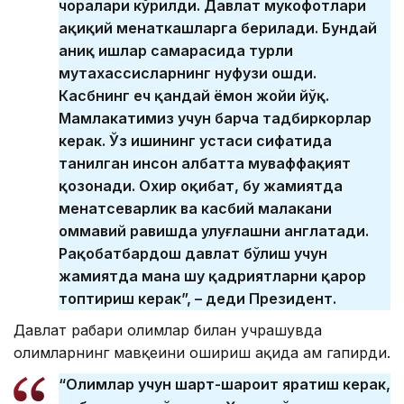
чоралари кўрилди. Давлат мукофотлари
ҳақиқий меҳнаткашларга берилади. Бундай
аниқ ишлар самарасида турли
мутахассисларнинг нуфузи ошди.
Касбнинг ҳеч қандай ёмон жойи йўқ.
Мамлакатимиз учун барча тадбиркорлар
керак. Ўз ишининг устаси сифатида
танилган инсон албатта муваффақият
қозонади. Охир оқибат, бу жамиятда
меҳнатсеварлик ва касбий малакани
оммавий равишда улуғлашни англатади.
Рақобатбардош давлат бўлиш учун
жамиятда мана шу қадриятларни қарор
топтириш керак”, – деди Президент.
Давлат раҳбари олимлар билан учрашувда
олимларнинг мавқеини ошириш ҳақида ҳам гапирди.
“Олимлар учун шарт-шароит яратиш керак,