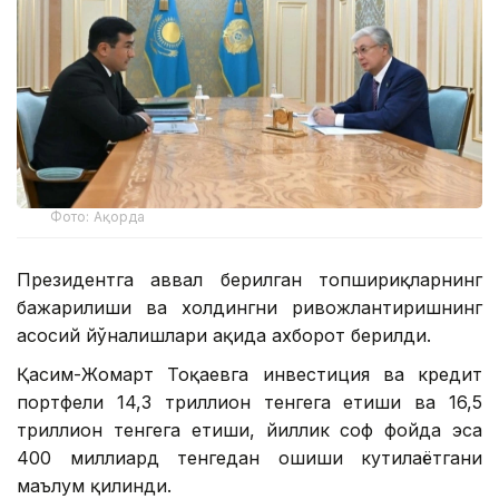
Фото: Ақорда
Президентга аввал берилган топшириқларнинг
бажарилиши ва холдингни ривожлантиришнинг
асосий йўналишлари ҳақида ахборот берилди.
Қасим-Жомарт Тоқаевга инвестиция ва кредит
портфели 14,3 триллион тенгега етиши ва 16,5
триллион тенгега етиши, йиллик соф фойда эса
400 миллиард тенгедан ошиши кутилаётгани
маълум қилинди.