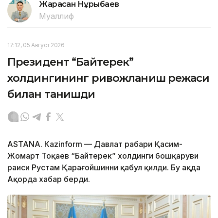
Жарасқан Нұрыбаев
Муаллиф
17:12, 05 Август 2026
Президент “Байтерек”
холдингининг ривожланиш режаси
билан танишди
ASTANА. Каzinform — Давлат раҳбари Қасим-
Жомарт Тоқаев “Байтерек” холдинги бошқаруви
раиси Рустам Қарағойшинни қабул қилди. Бу ҳақда
Ақорда хабар берди.