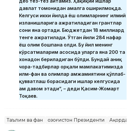
деб тез-тез айтамиз. Ҳақиқий ишлар
давлат томонидан амалга оширилмоқда.
Келгуси икки йилда ёш олимларнинг илмий
изланишларига ажратиладиган грантлар
сони яна ортади. Бюджетдан 18 миллиард
тенге ажратилади. Ўтган йили 284 нафар
ёш олим бошпана олди. Бу йил менинг
кўрсатмаларим асосида уларга яна 200 та
хонадон бериладиган бўлди. Бундай аниқ
чора-тадбирлар орқали мамлакатимизда
илм-фан ва олимлар ҳамжамиятини қўллаб-
қувватлаш борасидаги ишлар келгусида
ҳам давом этади”, – деди Қасим-Жомарт
Тоқаев.
Таълим ва фан
Қозоғистон Президенти
Ақорда