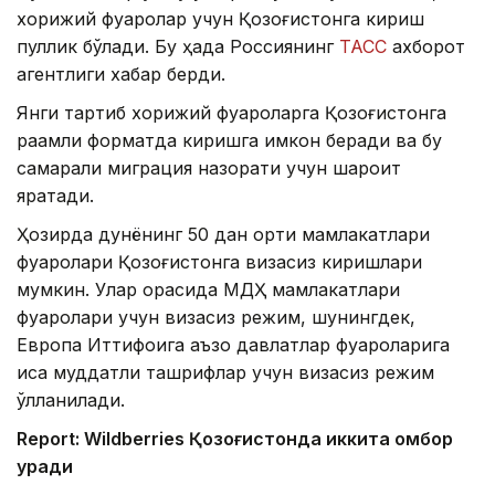
хорижий фуқаролар учун Қозоғистонга кириш
пуллик бўлади. Бу ҳақда Россиянинг
ТАСС
ахборот
агентлиги хабар берди.
Янги тартиб хорижий фуқароларга Қозоғистонга
рақамли форматда киришга имкон беради ва бу
самарали миграция назорати учун шароит
яратади.
Ҳозирда дунёнинг 50 дан ортиқ мамлакатлари
фуқаролари Қозоғистонга визасиз киришлари
мумкин. Улар орасида МДҲ мамлакатлари
фуқаролари учун визасиз режим, шунингдек,
Европа Иттифоқига аъзо давлатлар фуқароларига
қисқа муддатли ташрифлар учун визасиз режим
қўлланилади.
Report: Wildberries Қозоғистонда иккита омбор
қуради