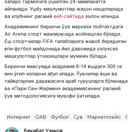
халқаро тармоғига қўшилган 24-мамлакатга
айланади. Ушбу маълумотлар жаҳон нашрларида
ва клубнинг расмий
веб-сайтида
эълон қилинди.
Академиянинг биринчи ўқув маркази пойтахтдаги
Air Arena спорт мажмуасида жойлашган бўлади.
Ёш спортчилар FIFA талабларига жавоб берадиган
ёпиқ футбол майдонида йил давомида узлуксиз
машғулотлар ўтказишлари мумкин бўлади.
Биринчи мавсумда академия 6-14 ёшдаги 300 га
яқин ўғил-қизларни қабул қилади. Ўқувчилар ёши ва
тайёргарлик даражасига қараб гуруҳларга бўлинади
ва «Пари Сен-Жермен» академиясининг расмий
ўқув методологиясига мувофиқ ўқитилади.
Интернет
ОАВ
Футбол
Сув
Маркетплейс
Сп
Бекабат Узаков