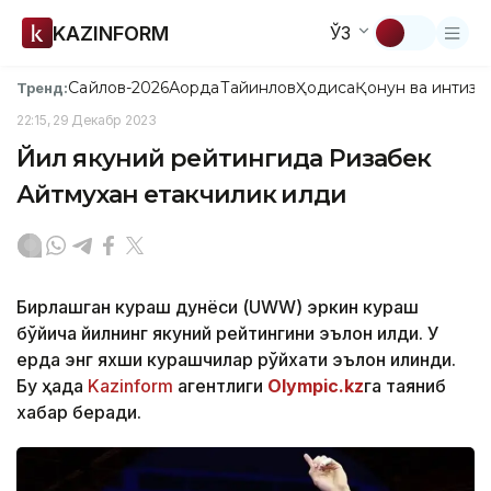
KAZINFORM
ЎЗ
Сайлов-2026
Ақорда
Тайинлов
Ҳодиса
Қонун ва интизо
Тренд:
22:15, 29 Декабр 2023
Йил якуний рейтингида Ризабек
Айтмухан етакчилик қилди
Бирлашган кураш дунёси (UWW) эркин кураш
бўйича йилнинг якуний рейтингини эълон қилди. У
ерда энг яхши курашчилар рўйхати эълон қилинди.
Бу ҳақда
Kazinform
агентлиги
Olympic.kz
га таяниб
хабар беради.