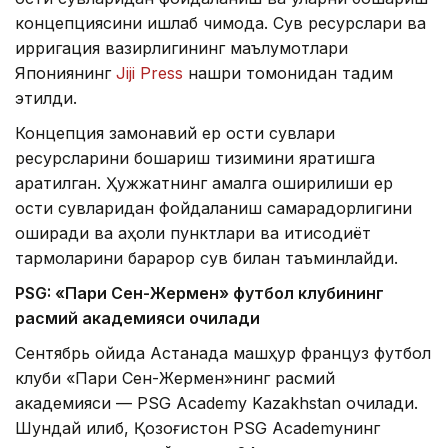
концепциясини ишлаб чиқмоқда. Сув ресурслари ва
ирригация вазирлигининг маълумотлари
Япониянинг
Jiji Press
нашри томонидан тақдим
этилди.
Концепция замонавий ер ости сувлари
ресурсларини бошқариш тизимини яратишга
қаратилган. Ҳужжатнинг амалга оширилиши ер
ости сувларидан фойдаланиш самарадорлигини
оширади ва аҳоли пунктлари ва иқтисодиёт
тармоқларини барқарор сув билан таъминлайди.
PSG: «Пари Сен-Жермен» футбол клубининг
расмий академияси очилади
Сентябрь ойида Астанада машҳур француз футбол
клуби «Пари Сен-Жермен»нинг расмий
академияси — PSG Academy Kazakhstan очилади.
Шундай қилиб, Қозоғистон PSG Academyнинг