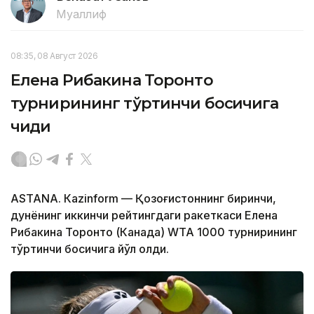
Муаллиф
08:35, 08 Август 2026
Елена Рибакина Торонто
турнирининг тўртинчи босқичига
чиқди
ASTANА. Кazinform — Қозоғистоннинг биринчи,
дунёнинг иккинчи рейтингдаги ракеткаси Елена
Рибакина Торонто (Канада) WТА 1000 турнирининг
тўртинчи босқичига йўл олди.