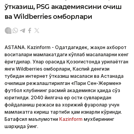
ўтказиш, PSG академиясини очиш
ва Wildberries омборлари
ASTANА. Кazinform - Одатдагидек, жаҳон ахборот
воситалари мамлакатдаги кўплаб масалаларни кенг
ёритдилар. Улар орасида Қозоғистонда қурилаётган
янги Wildberries омборлари, Каспий денгизи
тубидан интернет ўтказиш масаласи ва Астанада
очилиши режалаштирилган «Пари Сен-Жермен»
футбол клубининг расмий академияси ҳақида сўз
юритилди. 2040 йилгача ер ости сувларидан
фойдаланиш режаси ва хорижий фуқаролар учун
мамлакатга кириш тартиби ҳам қизиқарли кўринди.
Батафсил маълумотни
Кazinform
мухбирининг
шарҳида ўқинг.