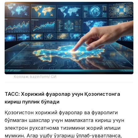
Коллаж: kazinform/ СИ
ТАСС: Хорижий фуқаролар учун Қозоғистонга
кириш пуллик бўлади
Қозоғистон хорижий фуқаролар ва фуқаролиги
бўлмаган шахслар учун мамлакатга кириш учун
электрон рухсатнома тизимини жорий қилиши
мумкин. Агар ушбу ўзгариш қўллаб-қувватланса,