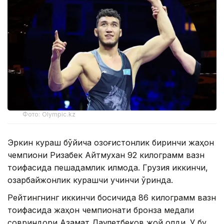
Фото: Olympic.kz
Эркин кураш бўйича қозоғистонлик биринчи жаҳон
чемпиони Ризабек Айтмухан 92 килограмм вазн
тоифасида пешқадамлик қилмоқда. Грузия иккинчи,
озарбайжонлик курашчи учинчи ўринда.
Рейтингнинг иккинчи босқичида 86 килограмм вазн
тоифасида жаҳон чемпионати бронза медали
совриндори Азамат Даулетбеков жой олди. У бу