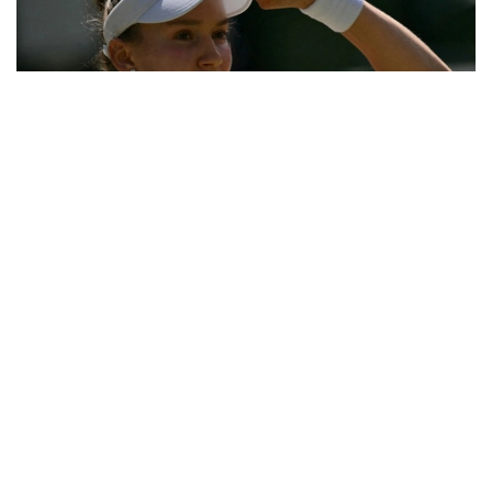
Фото: ҚТФ
Қозоғистонлик теннисчи учинчи босқичда дунёнинг
31-ракеткаси, америкалик Энн Лига қарши ўз
маҳоратини намойиш этди.
Бу икки спортчи ўртасидаги биринчи учрашув
эди.
Биринчи сетда Елена дарҳол 2:0, 4:1 ҳисобида
олдинга чиқиб олди. Кейин америкалик теннисчи