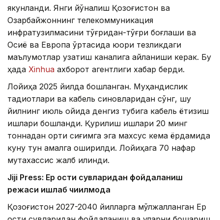
якунланди. Янги йўналиш Қозоғистон ва
Озарбайжоннинг телекоммуникация
инфратузилмасини тўғридан-тўғри боғлаши ва
Осиё ва Европа ўртасида юқори тезликдаги
маълумотлар узатиш каналига айланиши керак. Бу
ҳақда
Xinhua
ахборот агентлиги хабар берди.
Лойиҳа 2025 йилда бошланган. Муҳандислик
тадқиқотлари ва кабель синовларидан сўнг, шу
йилнинг июль ойида денгиз тубига кабель ётқизиш
ишлари бошланди. Қурилиш ишлари 20 минг
тоннадан ортиқ сиғимга эга махсус кема ёрдамида
куну тун амалга оширилди. Лойиҳага 70 нафар
мутахассис жалб қилинди.
Jiji Press: Ер ости сувларидан фойдаланиш
режаси ишлаб чиқилмоқда
Қозоғистон 2027-2040 йилларга мўлжалланган Ер
ости сувларидан фойдаланиш ва уларни бошқариш