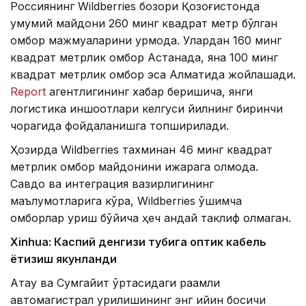
Россиянинг Wildberries бозори Қозоғистонда
умумий майдони 260 минг квадрат метр бўлган
омбор мажмуаларини қурмоқда. Улардан 160 минг
квадрат метрлик омбор Астанада, яна 100 минг
квадрат метрлик омбор эса Алматида жойлашади.
Report
агентлигининг хабар беришича, янги
логистика иншоотлари келгуси йилнинг биринчи
чорагида фойдаланишга топширилади.
Ҳозирда Wildberries тахминан 46 минг квадрат
метрлик омбор майдонини ижарага олмоқда.
Савдо ва интеграция вазирлигининг
маълумотларига кўра, Wildberries қўшимча
омборлар қуриш бўйича ҳеч қандай таклиф олмаган.
Xinhuа: Каспий денгизи тубига оптик кабель
ётқизиш якунланди
Ақтау ва Сумгайит ўртасидаги рақамли
автомагистрал қурилишининг энг қийин босқичи