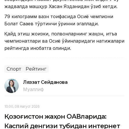
жадвалда машҳур Хасан Язданидан ўзиб кетди.
79 килограмм вазн тоифасида Осиё чемпиони
Болат Сақаев тўртинчи ўринни эгаллади.
Қайд этиш жоизки, полвонларнинг жаҳон, қитъа
чемпионатлари ва Осиё ўйинларидаги натижалари
рейтингда инобатга олинди.
Спорт
Рейтинг
Ляззат Сейданова
Муаллиф
10:00, 08 Август 2026
Қозоғистон жаҳон ОАВларида:
Каспий денгизи тубидан интернет