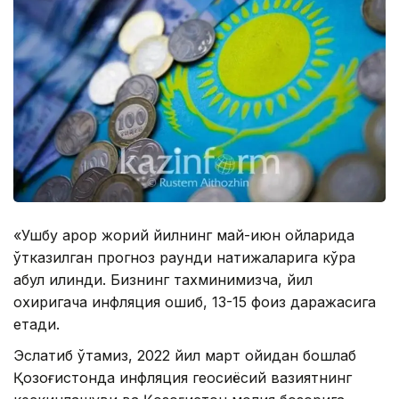
«Ушбу қарор жорий йилнинг май-июн ойларида
ўтказилган прогноз раунди натижаларига кўра
қабул қилинди. Бизнинг тахминимизча, йил
охиригача инфляция ошиб, 13-15 фоиз даражасига
етади.
Эслатиб ўтамиз, 2022 йил март ойидан бошлаб
Қозоғистонда инфляция геосиёсий вазиятнинг