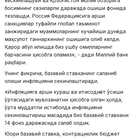
кескинлашуви ва Қозоғистон молия бозорига
босимнинг сезиларли даражада ошиши фонида
тезлашди. Россия Федерациясига қарши
санкциялар туфайли глобал таъминот
занжиридаги муаммоларнинг кучайиши дунёда
маҳсулот таннархининг ошишига олиб келди.
Қарор қабул қилишда биз ушбу омилларнинг
барчасини ҳисобга оламиз», - деди Миллий банк
раҳбари.
Унинг фикрича, базавий ставканинг сақланиб
қолиши инфляцияни секинлаштиради.
«Инфляцияга қарши кураш ва иқтисодиёт ўсиши
ўртасидаги мувозанатни ҳисобга олган ҳолда,
ўрта муддатли истиқболда инфляцияни
секинлаштириш мақсадида биз базавий ставкани
14 фоиз даражасида сақлаб қолдик.
Юқори базавий ставка, контрациклик бюджет