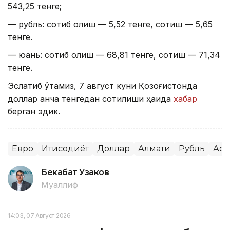
543,25 тенге;
— рубль: сотиб олиш — 5,52 тенге, сотиш — 5,65
тенге.
— юань: сотиб олиш — 68,81 тенге, сотиш — 71,34
тенге.
Эслатиб ўтамиз, 7 август куни Қозоғистонда
доллар қанча тенгедан сотилиши ҳақида
хабар
берган эдик.
Евро
Иқтисодиёт
Доллар
Алмати
Рубль
Аст
Бекабат Узаков
Муаллиф
14:03, 07 Август 2026