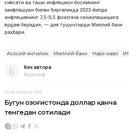
сиёсати ва ташқи инфляцион босимнинг
заифлашуви билан биргаликда 2023 йилда
инфляциянинг 7,5-9,5 фоизгача секинлашишига
ёрдам беради», — дея тушунтирди Миллий банк
раҳбари.
Асосий янгилик
Миллий банк
Нарх-наво
Иқт
без автора
Муаллиф
09:38, 08 Август 2026
Бугун Қозоғистонда доллар қанча
тенгедан сотилади