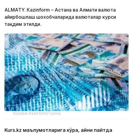
ALMATY. Кazinform – Астана ва Алмати валюта
айирбошлаш шохобчаларида валюталар курси
тақдим этилди.
Коллаж: Kazinform/ Canva
Kurs.kz маълумотларига кўра, айни пайтда