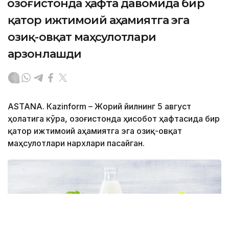
Қозоғистонда ҳафта давомида бир
қатор ижтимоий аҳамиятга эга
озиқ-овқат маҳсулотлари
арзонлашди
ASTANА. Кazinform – Жорий йилнинг 5 август
ҳолатига кўра, Қозоғистонда ҳисобот ҳафтасида бир
қатор ижтимоий аҳамиятга эга озиқ-овқат
маҳсулотлари нархлари пасайган.