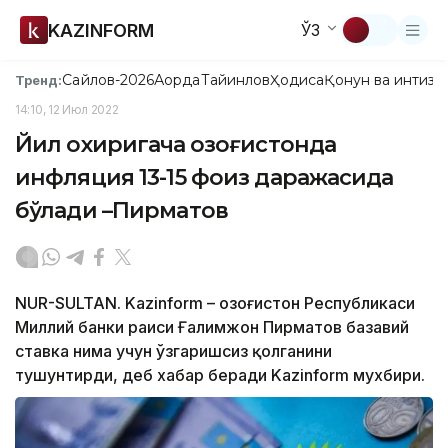
KAZINFORM
ЎЗ
Сайлов-2026
Ақорда
Тайинлов
Ҳодиса
Қонун ва интизо
Тренд:
14:10, 12 Июл 2022
Йил охиригача Қозоғистонда
инфляция 13-15 фоиз даражасида
бўлади –Пирматов
NUR-SULTAN. Kazinform – Қозоғистон Республикаси
Миллий банки раиси Ғалимжон Пирматов базавий
ставка нима учун ўзгаришсиз қолганини
тушунтирди, деб хабар беради Kazinform мухбири.