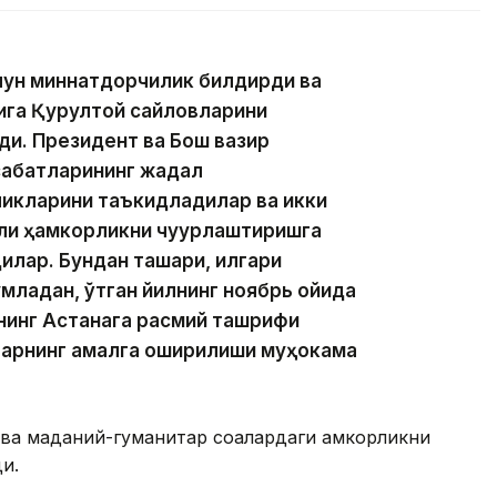
учун миннатдорчилик билдирди ва
қига Қурултой сайловларини
ди. Президент ва Бош вазир
абатларининг жадал
икларини таъкидладилар ва икки
али ҳамкорликни чуқурлаштиришга
илар. Бундан ташқари, илгари
младан, ўтган йилнинг ноябрь ойида
нинг Астанага расмий ташрифи
арнинг амалга оширилиши муҳокама
ва маданий-гуманитар соҳалардаги ҳамкорликни
и.