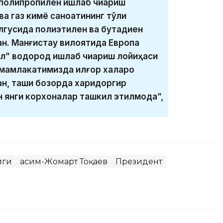
полипропилен ишлаб чиқариш
а газ кимё саноатининг тўлиқ
елгусида полиэтилен ва бутадиен
н. Манғистау вилоятида Европа
л” водород ишлаб чиқариш лойиҳаси
 мамлакатимизда илғор халқаро
н, ташқи бозорда харидоргир
 янги корхоналар ташкил этилмоқда”,
иги
Қасим-Жомарт Тоқаев
Президент