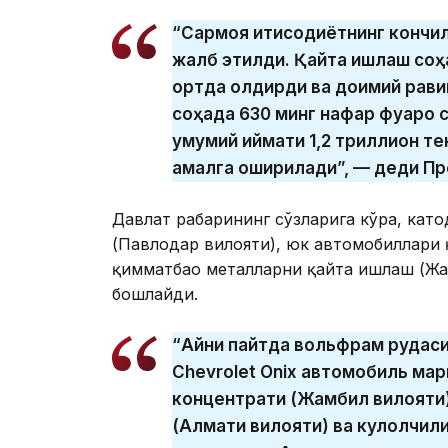
“Сармоя иқтисодиётнинг кончил
жалб этилди. Қайта ишлаш соҳ
ортда қолдирди ва доимий рави
соҳада 630 минг нафар фуқаро 
умумий қиймати 1,2 триллион те
амалга оширилади”, — деди Пр
Давлат раҳбарининг сўзларига кўра, кат
(Павлодар вилояти), юк автомобиллари 
қимматбаҳо металларни қайта ишлаш (Жа
бошлайди.
“Айни пайтда вольфрам рудасин
Chevrolet Onix автомобиль мар
концентрати (Жамбил вилояти)
(Алмати вилояти) ва кулолчил