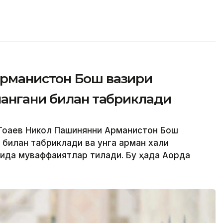
рманистон Бош вазири
лангани билан табриклади
Тоқаев Никол Пашинянни Арманистон Бош
 билан табриклади ва унга арман халқи
да муваффақиятлар тилади. Бу ҳақда Ақорда