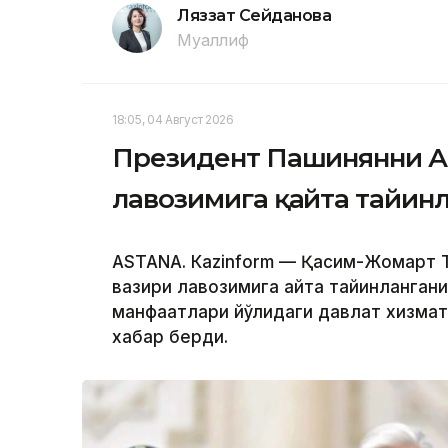
Ляззат Сейданова
Муаллиф
18:05, 04 Август 2026
Президент Пашинянни А
лавозимига қайта тайин
ASTANА. Кazinform — Қасим-Жомарт 
вазири лавозимига қайта тайинлангани
манфаатлари йўлидаги давлат хизмати
хабар берди.