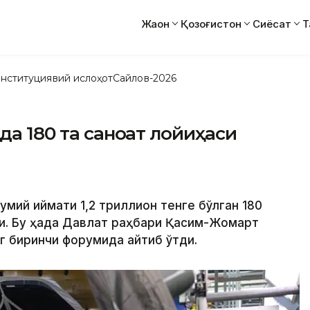
Жаҳон
Қозоғистон
Сиёсат
Т
нституциявий ислоҳот
Сайлов-2026
да 180 та саноат лойиҳаси
умий қиймати 1,2 триллион тенге бўлган 180
и. Бу ҳақда Давлат раҳбари Қасим-Жомарт
г биринчи форумида айтиб ўтди.