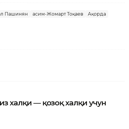
ол Пашинян
Қасим-Жомарт Тоқаев
Ақорда
ғиз халқи — қозоқ халқи учун