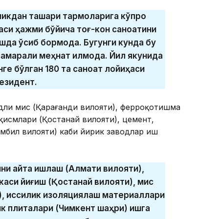
икдан ташқари тармоқларига кўпроқ
аси ҳажми бўйича тоғ-кон саноатини
шда ўсиб бормоқда. Бугунги кунда бу
самарали меҳнат қилмоқда. Йил якунида
нге бўлган 180 та саноат лойиҳаси
езидент.
одли мис (Қарағанди вилояти), ферроқотишма
қисмлари (Қостанай вилояти), цемент,
мбил вилояти) каби йирик заводлар иш
и қайта ишлаш (Алмати вилояти),
каси йиғиш (Қостанай вилояти), мис
, иссиқлик изоляциялаш материаллари
ик плиталари (Чимкент шаҳри) ишга