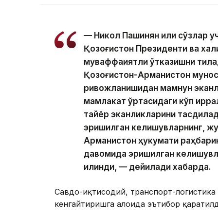
— Никол Пашинян илиқ сўзлар 
Қозоғистон Президенти ва хал
муваффақиятли ўтказишни тила
Қозоғистон-Арманистон мунос
ривожланишидан мамнун эканл
мамлакат ўртасидаги кўп қирр
тайёр эканликларини тасдиқлад
эришилган келишувларнинг, жу
Арманистон ҳукумати раҳбари
давомида эришилган келишувл
қилинди, — дейилади хабарда.
Савдо-иқтисодий, транспорт-логистика 
кенгайтиришга алоҳида эътибор қаратилд