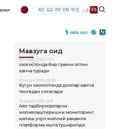
KZ
QZ
РУ
EN
中文
ق ز
ЎЗ
аҳлил
Мавзуга оид
06 avgust 2026, 11:37
Қозоғистонда бир грамм олтин
қанча туради
06 avgust 2026, 09:38
Бугун Қозоғистонда доллар қанча
тенгедан сотилади
05 avgust 2026, 13:15
Аёл тадбиркорларни
молиялаштиришни мониторинг
қилиш учун миллий рақамли
платформа ишга туширилди