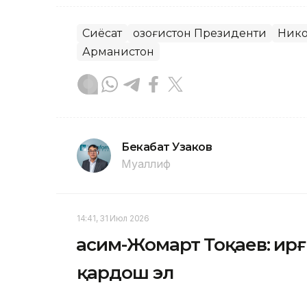
Сиёсат
Қозоғистон Президенти
Ник
Арманистон
Бекабат Узаков
Муаллиф
14:41, 31 Июл 2026
Қасим-Жомарт Тоқаев: Қир
қардош эл