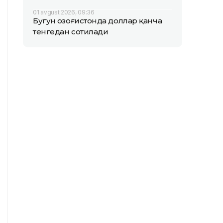
01 avgust 2026, 09:36
Бугун Қозоғистонда доллар қанча
тенгедан сотилади