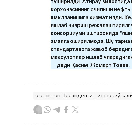
туширилди. Атирау вилоятида 
корхонасининг очилиши нефть в
шаклланишига хизмат қилди. К
ишлаб чиқариш режалаштирилга
консорциуми иштирокида “яши
амалга оширилмоқда. Шу тариқа
стандартларга жавоб берадига
маҳсулотлар ишлаб чиқарадиган
— деди Қасим-Жомарт Тоқаев.
Қозоғистон Президенти
Қишлоқ хўжал