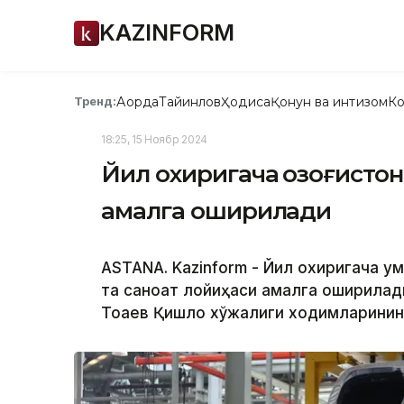
KAZINFORM
Ақорда
Тайинлов
Ҳодиса
Қонун ва интизом
Ко
Тренд:
18:25, 15 Ноябр 2024
Йил охиригача Қозоғистон
амалга оширилади
ASTANA. Kazinform - Йил охиригача ум
та саноат лойиҳаси амалга оширилад
Тоқаев Қишлоқ хўжалиги ходимларинин