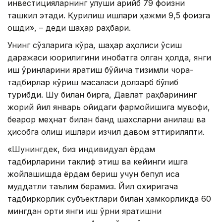
инвестицияларнинг улуши қарийб 79 фоизни
ташкил этади. Қурилиш ишлари ҳажми 9,5 фоизга
ошди», – деди шаҳар раҳбари.
Унинг сўзларига кўра, шаҳар аҳолиси ўсиш
даражаси юқорилигини инобатга олган ҳолда, янги
иш ўринларини яратиш бўйича тизимли чора-
тадбирлар кўриш масаласи долзарб бўлиб
турибди. Шу билан бирга, Давлат раҳбарининг
жорий йил январь ойидаги фармойишига мувофиқ,
беқарор меҳнат билан банд шахсларни аниқлаш ва
ҳисобга олиш ишлари изчил давом эттириляпти.
«Шунингдек, биз индивидуал ёрдам
тадбирларини таклиф этиш ва кейинги ишга
жойлашишда ёрдам бериш учун бепул қисқа
муддатли таълим берамиз. Йил охиригача
тадбиркорлик субъектлари билан ҳамкорликда 60
мингдан ортиқ янги иш ўрни яратишни