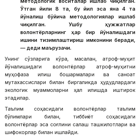
методологик воситалар ишлаб чиқилган.
Ўтган йили 8 та, бу йил эса яна 4 та
йўналиш бўйича методологиялар ишлаб
чиқилган. Ушбу ҳужжатлар
волонтёрларнинг ҳар бир йўналишдаги
ишини тизимлаштириш имконини беради,
— деди маърузачи.
Унинг сўзларига кўра, масалан, атроф-муҳит
йўналишидаги волонтёрлар атроф-муҳитни
муҳофаза қилиш бошқармалари ва саноат
мутахассислари билан биргаликда ҳудудлардаги
экологик муаммоларни ҳал қилишда иштирок
этадилар.
Таълим соҳасидаги волонтёрлар таълим
бўлимлари билан, тиббиёт соҳасидаги
волонтёрлар эса соғлиқни сақлаш ташкилотлари ва
шифокорлар билан ишлайди.