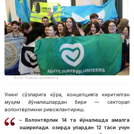
Фото: Алмати ҳокимлиги
Унинг сўзларига кўра, концепцияга киритилган
муҳим йўналишлардан бири — секторал
волонтёрликни ривожлантириш.
– Волонтёрлик 14 та йўналишда амалга
оширилади. Ҳозирда улардан 12 таси учун