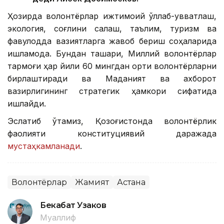
Ҳозирда волонтёрлар ижтимоий қўллаб-қувватлаш,
экология, соғлиқни сақлаш, таълим, туризм ва
фавқулодда вазиятларга жавоб бериш соҳаларида
ишламоқда. Бундан ташқари, Миллий волонтёрлар
тармоғи ҳар йили 60 мингдан ортиқ волонтёрларни
бирлаштиради ва Маданият ва ахборот
вазирлигининг стратегик ҳамкори сифатида
ишлайди.
Эслатиб ўтамиз, Қозоғистонда волонтёрлик
фаолияти конституциявий даражада
мустаҳкамланади
.
Волонтёрлар
Жамият
Астана
Бекабат Узаков
Муаллиф