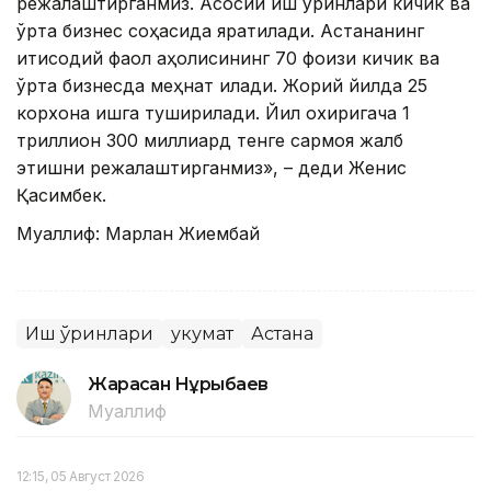
режалаштирганмиз. Асосий иш ўринлари кичик ва
ўрта бизнес соҳасида яратилади. Астананинг
иқтисодий фаол аҳолисининг 70 фоизи кичик ва
ўрта бизнесда меҳнат қилади. Жорий йилда 25
корхона ишга туширилади. Йил охиригача 1
триллион 300 миллиард тенге сармоя жалб
этишни режалаштирганмиз», – деди Женис
Қасимбек.
Муаллиф: Марлан Жиембай
Иш ўринлари
Ҳукумат
Астана
Жарасқан Нұрыбаев
Муаллиф
12:15, 05 Август 2026