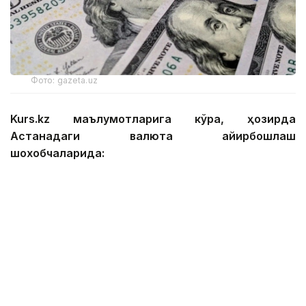
Фото: gazeta.uz
Kurs.kz маълумотларига кўра, ҳозирда
Астанадаги валюта айирбошлаш
шохобчаларида:
— доллар: сотиб олиш — 467,12 тенге, сотиш —
474,01 тенге;
— евро: сотиб олиш — 535,92 тенге, сотиш —
545,89 тенге;
— рубль: сотиб олиш — 5,49 тенге, сотиш — 5,69
тенге;
— юань: сотиб олиш — 68,75 тенге, сотиш — 73,21