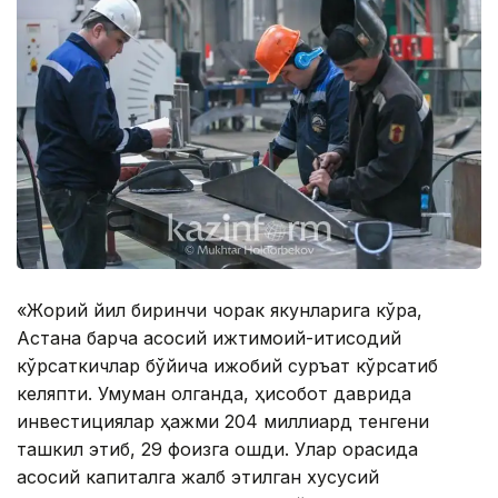
«Жорий йил биринчи чорак якунларига кўра,
Астана барча асосий ижтимоий-иқтисодий
кўрсаткичлар бўйича ижобий суръат кўрсатиб
келяпти. Умуман олганда, ҳисобот даврида
инвестициялар ҳажми 204 миллиард тенгени
ташкил этиб, 29 фоизга ошди. Улар орасида
асосий капиталга жалб этилган хусусий