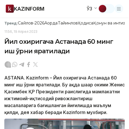
KAZINFORM
ЎЗ
Сайлов-2026
Ақорда
Тайинлов
Ҳодиса
Қонун ва интизо
Тренд:
11:56, 19 Апрел 2023
Йил охиригача Астанада 60 минг
иш ўрни яратилади
ASTANA. Kazinform – Йил охиригача Астанада 60
минг иш ўрни яратилади. Бу ҳақда шаҳар ҳокими Женис
Қасимбек ҚР Президенти раислигида мамлакатни
ижтимоий-иқтисодий ривожлантириш
масалаларига бағишланган йиғилишда маълум
қилди, дея хабар беради Kazinform мухбири.