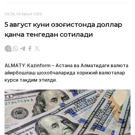
09:36, 05 Август 2026
5 август куни Қозоғистонда доллар
қанча тенгедан сотилади
ALMATY. Кazinform – Астана ва Алматидаги валюта
айирбошлаш шохобчаларида хорижий валюталар
курси тақдим этилди.