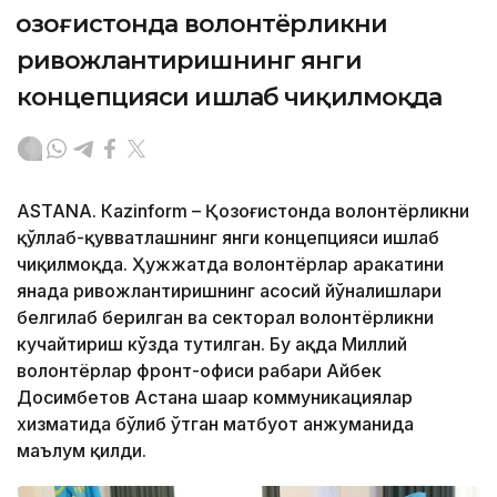
Қозоғистонда волонтёрликни
ривожлантиришнинг янги
концепцияси ишлаб чиқилмоқда
ASTANА. Кazinform – Қозоғистонда волонтёрликни
қўллаб-қувватлашнинг янги концепцияси ишлаб
чиқилмоқда. Ҳужжатда волонтёрлар ҳаракатини
янада ривожлантиришнинг асосий йўналишлари
белгилаб берилган ва секторал волонтёрликни
кучайтириш кўзда тутилган. Бу ҳақда Миллий
волонтёрлар фронт-офиси раҳбари Айбек
Досимбетов Астана шаҳар коммуникациялар
хизматида бўлиб ўтган матбуот анжуманида
маълум қилди.