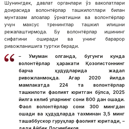
Шунингдек, давлат органлари ўз ваколатлари
доирасида волонтёрлар ташкилотлари билан
мунтазам алоқалар ўрнатишни ва волонтёрлар
учун махсус тренинглар ташкил қилишни
режалаштирмоқда. Бу волонтёрлар ишининг
сифатини оширади ва унинг барқарор
ривожланишига туртки беради.
– Умуман олганда, бугунги кунда
волонтёрлар ҳаракати Қозоғистоннинг
барча ҳудудларида жадал
ривожланмоқда. Агар 2020 йилда
мамлакатда 224 та волонтёрлар
ташкилоти фаолият юритган бўлса, 2025
йилга келиб уларнинг сони 800 дан ошади.
Фаол волонтёрлар сони 300 мингдан
ошади ва ҳудудларда тахминан 3,5 минг
ташаббускор гуруҳлар фаолият юритади, –
деди Айбек Досимбеков.