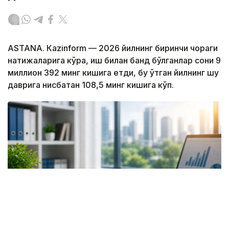
ASTANА. Кazinform — 2026 йилнинг биринчи чораги
натижаларига кўра, иш билан банд бўлганлар сони 9
миллион 392 минг кишига етди, бу ўтган йилнинг шу
даврига нисбатан 108,5 минг кишига кўп.