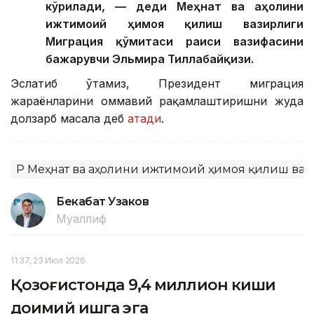
кўрилади, — деди Меҳнат ва аҳолини
ижтимоий ҳимоя қилиш вазирлиги
Миграция қўмитаси раиси вазифасини
бажарувчи Эльмира Тиллабайқизи.
Эслатиб ўтамиз, Президент миграция
жараёнларини оммавий рақамлаштиришни жуда
долзарб масала деб
атади
.
ҚР Меҳнат ва аҳолини ижтимоий ҳимоя қилиш ва
Бекабат Узаков
Муаллиф
11:37, 23 Июл 2026
Қозоғистонда 9,4 миллион киши
доимий ишга эга