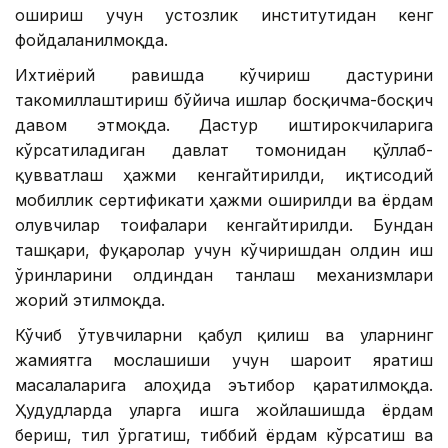
ошириш учун устозлик институтидан кенг
фойдаланилмоқда.
Ихтиёрий равишда кўчириш дастурини
такомиллаштириш бўйича ишлар босқичма-босқич
давом этмоқда. Дастур иштирокчиларига
кўрсатиладиган давлат томонидан қўллаб-
қувватлаш ҳажми кенгайтирилди, иқтисодий
мобиллик сертификати ҳажми оширилди ва ёрдам
олувчилар тоифалари кенгайтирилди. Бундан
ташқари, фуқаролар учун кўчиришдан олдин иш
ўринларини олдиндан танлаш механизмлари
жорий этилмоқда.
Кўчиб ўтувчиларни қабул қилиш ва уларнинг
жамиятга мослашиши учун шароит яратиш
масалаларига алоҳида эътибор қаратилмоқда.
Ҳудудларда уларга ишга жойлашишда ёрдам
бериш, тил ўргатиш, тиббий ёрдам кўрсатиш ва