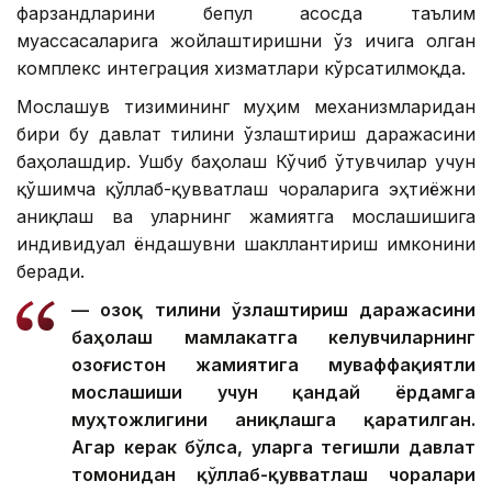
фарзандларини бепул асосда таълим
муассасаларига жойлаштиришни ўз ичига олган
комплекс интеграция хизматлари кўрсатилмоқда.
Мослашув тизимининг муҳим механизмларидан
бири бу давлат тилини ўзлаштириш даражасини
баҳолашдир. Ушбу баҳолаш Кўчиб ўтувчилар учун
қўшимча қўллаб-қувватлаш чораларига эҳтиёжни
аниқлаш ва уларнинг жамиятга мослашишига
индивидуал ёндашувни шакллантириш имконини
беради.
— Қозоқ тилини ўзлаштириш даражасини
баҳолаш мамлакатга келувчиларнинг
Қозоғистон жамиятига муваффақиятли
мослашиши учун қандай ёрдамга
муҳтожлигини аниқлашга қаратилган.
Агар керак бўлса, уларга тегишли давлат
томонидан қўллаб-қувватлаш чоралари