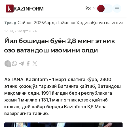
KAZINFORM
ЎЗ
Сайлов-2026
Ақорда
Тайинлов
Ҳодиса
Қонун ва интизо
Тренд:
17:09, 26 Март 2024
Йил бошидан буён 2,8 минг этник
қозоқ ватандош мақомини олди
ASTANA. Kazinform - 1 март ҳолатига кўра, 2800
этник қозоқ ўз тарихий Ватанига қайтиб, Ватандош
мақомини олди. 1991 йилдан бери республикага
жами 1 миллион 131,1 минг этник қозоқ қайтиб
келган, деб хабар беради Kazinform ҚР Меҳнат
вазирлигига таяниб.