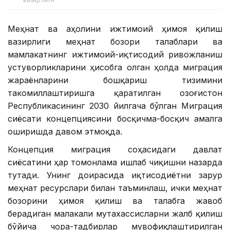
Меҳнат ва аҳолини ижтимоий ҳимоя қилиш
вазирлиги меҳнат бозори талаблари ва
мамлакатнинг ижтимоий-иқтисодий ривожланиш
устуворликларини ҳисобга олган ҳолда миграция
жараёнларини бошқариш тизимини
такомиллаштиришга қаратилган Қозоғистон
Республикасининг 2030 йилгача бўлган Миграция
сиёсати концепциясини босқичма-босқич амалга
оширишда давом этмоқда.
Концепция миграция соҳасидаги давлат
сиёсатини ҳар томонлама ишлаб чиқишни назарда
тутади. Унинг доирасида иқтисодиётни зарур
меҳнат ресурслари билан таъминлаш, ички меҳнат
бозорини ҳимоя қилиш ва талабга жавоб
берадиган малакали мутахассисларни жалб қилиш
бўйича чора-тадбирлар мувофиқлаштирилган