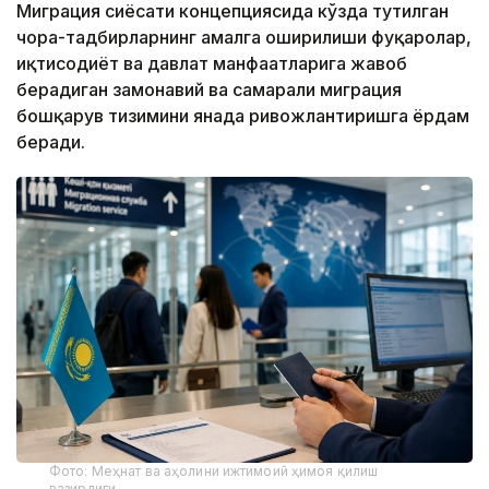
Миграция сиёсати концепциясида кўзда тутилган
чора-тадбирларнинг амалга оширилиши фуқаролар,
иқтисодиёт ва давлат манфаатларига жавоб
берадиган замонавий ва самарали миграция
бошқарув тизимини янада ривожлантиришга ёрдам
беради.
Фото: Меҳнат ва аҳолини ижтимоий ҳимоя қилиш
вазирлиги