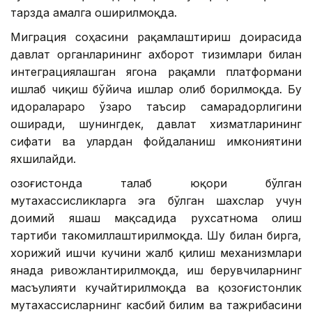
тарзда амалга оширилмоқда.
Миграция соҳасини рақамлаштириш доирасида
давлат органларининг ахборот тизимлари билан
интеграциялашган ягона рақамли платформани
ишлаб чиқиш бўйича ишлар олиб борилмоқда. Бу
идоралараро ўзаро таъсир самарадорлигини
оширади, шунингдек, давлат хизматларининг
сифати ва улардан фойдаланиш имкониятини
яхшилайди.
Қозоғистонда талаб юқори бўлган
мутахассисликларга эга бўлган шахслар учун
доимий яшаш мақсадида рухсатнома олиш
тартиби такомиллаштирилмоқда. Шу билан бирга,
хорижий ишчи кучини жалб қилиш механизмлари
янада ривожлантирилмоқда, иш берувчиларнинг
масъулияти кучайтирилмоқда ва қозоғистонлик
мутахассисларнинг касбий билим ва тажрибасини