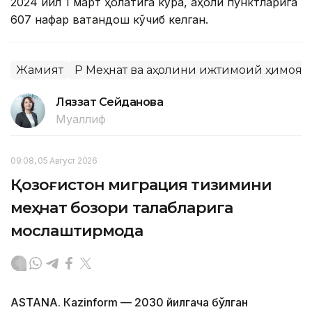
2024 йил 1 март ҳолатига кўра, аҳоли пунктларига
607 нафар ватандош кўчиб келган.
Жамият
ҚР Меҳнат ва аҳолини ижтимоий ҳимоя
Ляззат Сейданова
Муаллиф
09:08, 05 Август 2026
Қозоғистон миграция тизимини
меҳнат бозори талабларига
мослаштирмоқда
ASTANА. Кazinform — 2030 йилгача бўлган