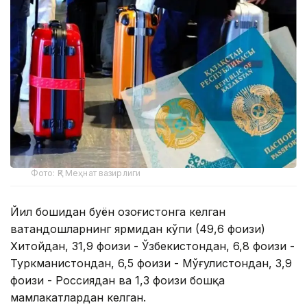
Фото: ҚР Меҳнат вазирлиги
Йил бошидан буён Қозоғистонга келган
ватандошларнинг ярмидан кўпи (49,6 фоизи)
Хитойдан, 31,9 фоизи - Ўзбекистондан, 6,8 фоизи -
Туркманистондан, 6,5 фоизи - Мўғулистондан, 3,9
фоизи - Россиядан ва 1,3 фоизи бошқа
мамлакатлардан келган.