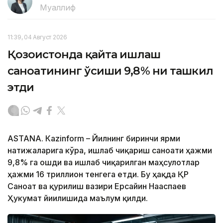
Муаллиф
11:39, 04 Август 2026
Қозоғистонда қайта ишлаш
саноатининг ўсиши 9,8% ни ташкил
этди
ASTANА. Кazinform – Йилнинг биринчи ярми
натижаларига кўра, ишлаб чиқариш саноати ҳажми
9,8% га ошди ва ишлаб чиқарилган маҳсулотлар
ҳажми 16 триллион тенгега етди. Бу ҳақда ҚР
Саноат ва қурилиш вазири Ерсайин Нағаспаев
Ҳукумат йиғилишида маълум қилди.