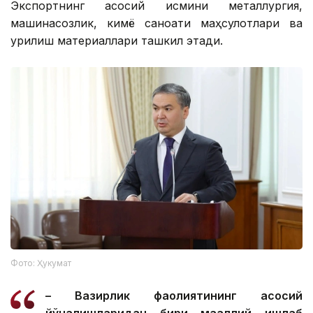
Экспортнинг асосий қисмини металлургия,
машинасозлик, кимё саноати маҳсулотлари ва
қурилиш материаллари ташкил этади.
Фото: Ҳукумат
– Вазирлик фаолиятининг асосий
йўналишларидан бири маҳаллий ишлаб