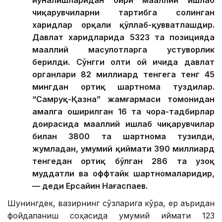
чиқарувчиларни тартибга солинган
харидлар орқали қўллаб-қувватлашдир.
Давлат харидларида 5323 та позицияда
маҳаллий маҳсулотларга устуворлик
берилди. Сўнгги олти ой ичида давлат
органлари 82 миллиард тенгега тенг 45
мингдан ортиқ шартнома туздилар.
“Самруқ-Қазна” жамғармаси томонидан
амалга оширилган 16 та чора-тадбирлар
доирасида маҳаллий ишлаб чиқарувчилар
билан 3800 та шартнома тузилди,
жумладан, умумий қиймати 390 миллиард
тенгедан ортиқ бўлган 286 та узоқ
муддатли ва оффтайк шартномаларидир,
— деди Ерсайин Нағаспаев.
Шунингдек, вазирнинг сўзларига кўра, ер қаъридан
фойдаланиш соҳасида умумий қиймати 123