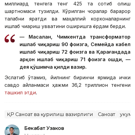
миллиард тенгега тенг 425 та сотиб олиш
шартномаси тузилди. Кўрилган чоралар барқарор
талабни яратди ва маҳаллий корхоналарнинг
ишлаб чиқариш қувватини оширишга ёрдам берди.
— Масалан, Чимкентда трансформатор
ишлаб чиқариш 90 фоизга, Семейда кабел
ишлаб чиқариш 72 фоизга ва Қарағандада
арқон ишлаб чиқариш 71 фоизга ошди, —
дея қўшимча қилди вазир.
Эслатиб ўтамиз, йилнинг биринчи ярмида ички
савдо айланмаси ҳажми 36,2 триллион тенгени
ташкил этди
.
ҚР Саноат ва қурилиш вазирлиги
Саноат
Ҳукум
Бекабат Узаков