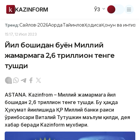
KAZINFORM
ЎЗ
Сайлов-2026
Ақорда
Тайинлов
Ҳодиса
Қонун ва интизо
Тренд:
15:17, 12 Июл 2023
Йил бошидан буён Миллий
жамғармага 2,6 триллион тенге
тушди
ASTANA. Kazinfrom – Миллий жамғармага йил
бошидан 2,6 триллион тенге тушди. Бу ҳақда
Ҳукумат йиғилишида ҚР Миллий банки раиси
ўринбосари Виталий Тутушкин маълум қилди, дея
хабар беради Kazinform мухбири.