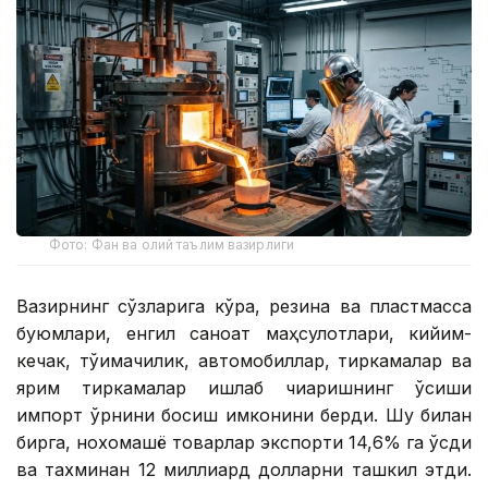
Фото: Фан ва олий таълим вазирлиги
Вазирнинг сўзларига кўра, резина ва пластмасса
буюмлари, енгил саноат маҳсулотлари, кийим-
кечак, тўқимачилик, автомобиллар, тиркамалар ва
ярим тиркамалар ишлаб чиқаришнинг ўсиши
импорт ўрнини босиш имконини берди. Шу билан
бирга, нохомашё товарлар экспорти 14,6% га ўсди
ва тахминан 12 миллиард долларни ташкил этди.