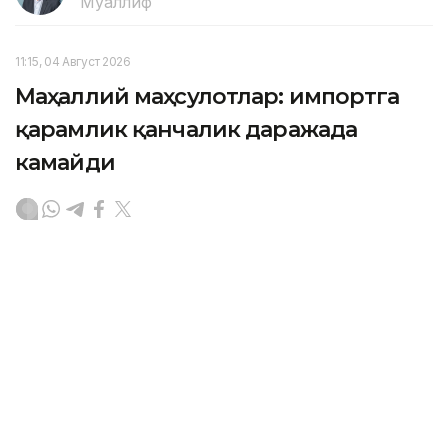
Муаллиф
11:15, 04 Август 2026
Маҳаллий маҳсулотлар: импортга
қарамлик қанчалик даражада
камайди
ASTANА. Кazinform – Йилнинг биринчи ярмида ички
савдо айланмаси ҳажми 36,2 триллион тенгени
ташкил этди. Бу ҳақда Қозоғистон Республикаси
Савдо ва интеграция вазири Арман Шаққалиев
Ҳукумат йиғилишида маълум қилди.