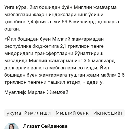
Унга кўра, йил бошидан буён Миллий жамғарма
маблағлари жаҳон индексларининг ўсиши
ҳисобига 7,4 фоизга ёки 59,8 миллиард долларга
ошган.
«Йил бошидан буён Миллий жамғармадан
республика бюджетига 2,1 триллион тенге
миқдоридаги трансфертларни йўналтириш
мақсадида Миллий жамғарманинг 3,5 миллиард
долларлик валюта маблағлари сотилди. Йил
бошидан буён жамғармага тушган жами маблағ 2,6
триллион тенгени ташкил этди», - деди у.
Муаллиф: Марлан Жиембай
Ҳукумат йиғилиши
Миллий банк
Иқтисодиёт
Ляззат Сейданова