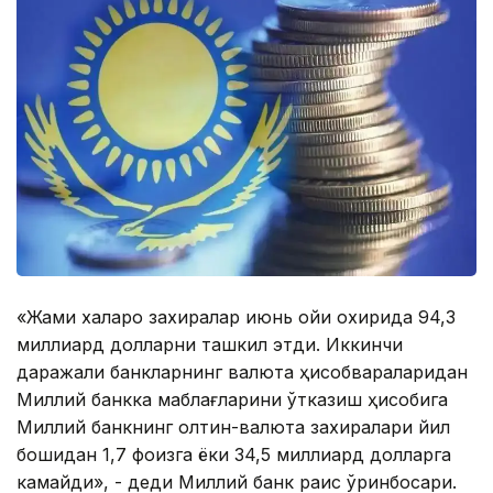
«Жами халқаро захиралар июнь ойи охирида 94,3
миллиард долларни ташкил этди. Иккинчи
даражали банкларнинг валюта ҳисобварақларидан
Миллий банкка маблағларини ўтказиш ҳисобига
Миллий банкнинг олтин-валюта захиралари йил
бошидан 1,7 фоизга ёки 34,5 миллиард долларга
камайди», - деди Миллий банк раис ўринбосари.