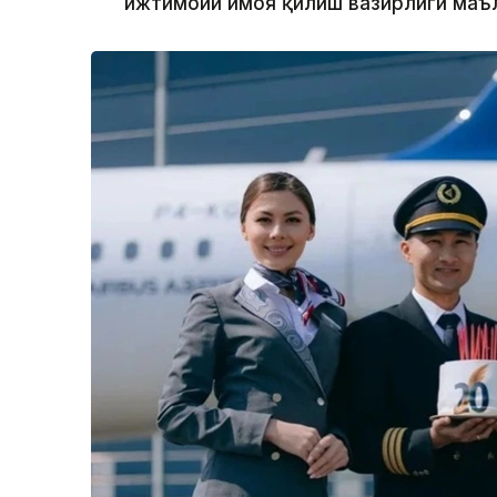
ижтимоий ҳимоя қилиш вазирлиги маъ