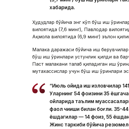
хабарида.
Ҳудудлар бўйича энг кўп бўш иш ўринлар
вилоятида (7,6 минг), Павлодар вилоятида
Ақмола вилоятида (6,9 минг) эълон қили
Малака даражаси бўйича иш берувчилар 
бўш иш ўринлари устунлик қилди ва бар
Паст малакани талаб қиладиган иш ўрин
мутахассислар учун бўш иш ўринлари эс
“Июль ойида иш изловчилар 14
Уларнинг 54 фоизини 35 ёшгача
ойларида таълим муассасалар
фаол чиқиши билан боғлиқ. 35-4
ёшдагилар — 14 фоиз, 55 ёшдан
Жинс таркиби бўйича резюмеле