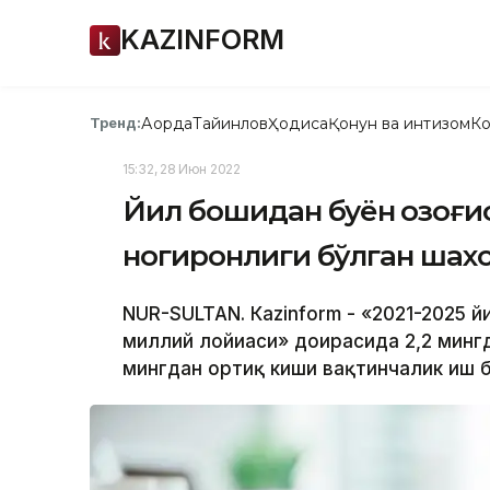
KAZINFORM
Ақорда
Тайинлов
Ҳодиса
Қонун ва интизом
Ко
Тренд:
15:32, 28 Июн 2022
Йил бошидан буён Қозоғи
ногиронлиги бўлган шах
NUR-SULTAN. Кazinform - «2021-2025
миллий лойиҳаси» доирасида 2,2 минг
мингдан ортиқ киши вақтинчалик иш 