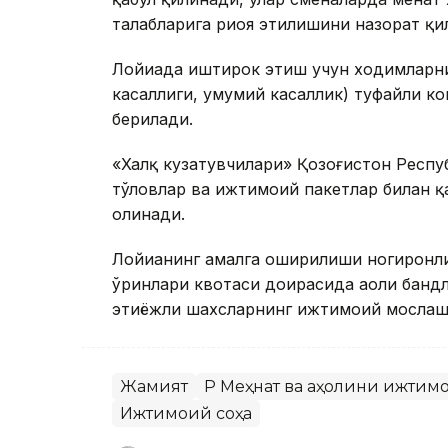
талабларига риоя этилишини назорат қи
Лойиҳада иштирок этиш учун ходимларни
касаллиги, умумий касаллик) туфайли к
берилади.
«Халқ кузатувчилари» Қозоғистон Респу
тўловлар ва ижтимоий пакетлар билан 
олинади.
Лойиҳанинг амалга оширилиши ногиронли
ўринлари квотаси доирасида аҳоли бандл
эҳтиёжли шахсларнинг ижтимоий мослаш
Жамият
ҚР Меҳнат ва аҳолини ижти
Ижтимоий соҳа