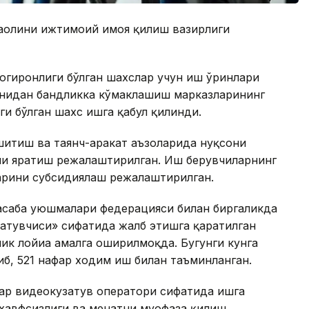
 аҳолини ижтимоий ҳимоя қилиш вазирлиги
огиронлиги бўлган шахслар учун иш ўринлари
онидан бандликка кўмаклашиш марказларининг
ги бўлган шахс ишга қабул қилинди.
итиш ва таянч-ҳаракат аъзоларида нуқсони
рни яратиш режалаштирилган. Иш берувчиларнинг
ларини субсидиялаш режалаштирилган.
асаба уюшмалари федерацияси билан биргаликда
затувчиси» сифатида жалб этишга қаратилган
ик лойиҳа амалга оширилмоқда. Бугунги кунга
либ, 521 нафар ходим иш билан таъминланган.
слар видеокузатув оператори сифатида ишга
 хавфсизлиги ва меҳнатни муҳофаза қилиш