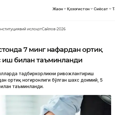
Жаҳон
Қозоғистон
Сиёсат
Т
нституциявий ислоҳот
Сайлов-2026
стонда 7 минг нафардан ортиқ
с иш билан таъминланди
 йилларда тадбиркорликни ривожлантириш
дан ортиқ ногиронлиги бўлган шахс доимий, 5
билан таъминланди.