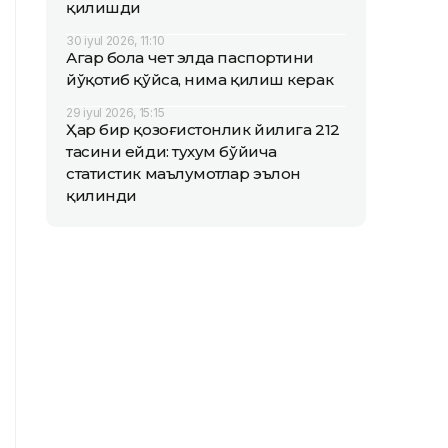
қилишди
30 iyul 2026, 11:10
Агар бола чет элда паспортини
йўқотиб қўйса, нима қилиш керак
29 iyul 2026, 15:15
Ҳар бир қозоғистонлик йилига 212
тасини ейди: тухум бўйича
статистик маълумотлар эълон
қилинди