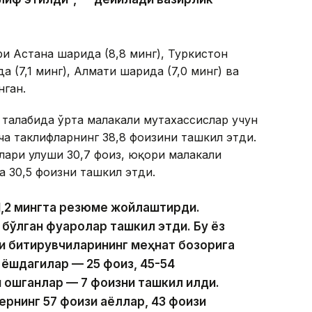
и Астана шаҳрида (8,8 минг), Туркистон
 (7,1 минг), Алмати шаҳрида (7,0 минг) ва
нган.
талабида ўрта малакали мутахассислар учун
ча таклифларнинг 38,8 фоизини ташкил этди.
лари улуши 30,7 фоиз, юқори малакали
а 30,5 фоизни ташкил этди.
1,2 мингта резюме жойлаштирди.
 бўлган фуқаролар ташкил этди. Бу ёз
и битирувчиларининг меҳнат бозорига
4 ёшдагилар — 25 фоиз, 45-54
 ошганлар — 7 фоизни ташкил қилди.
рнинг 57 фоизи аёллар, 43 фоизи