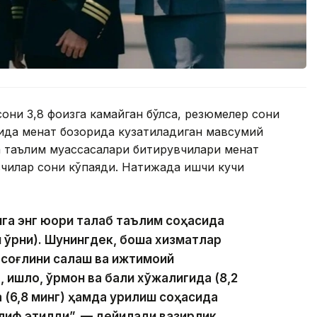
они 3,8 фоизга камайган бўлса, резюмелер сони
мида меҳнат бозорида кузатиладиган мавсумий
а таълим муассасалари битирувчилари меҳнат
вчилар сони кўпаяди. Натижада ишчи кучи
га энг юқори талаб таълим соҳасида
ш ўрни). Шунингдек, бошқа хизматлар
 соғлиқни сақлаш ва ижтимоий
 қишлоқ, ўрмон ва балиқ хўжалигида (8,2
 (6,8 минг) ҳамда қурилиш соҳасида
клиф этилди”, — дейилади вазирлик