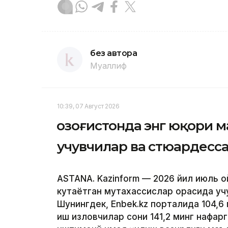
без автора
Муаллиф
10:39, 07 Август 2026
Қозоғистонда энг юқори 
учувчилар ва стюардесс
ASTANA. Kazinform — 2026 йил июль 
кутаётган мутахассислар орасида уч
Шунингдек, Enbek.kz порталида 104,6
иш изловчилар сони 141,2 минг нафарга