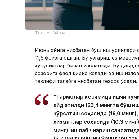
Фото: Air Astana
Июнь ойига нисбатан бўш иш ўринлари с
11,5 фоизга ошган. Бу ўзгариш ёз мавсу
хусусиятлар билан изоҳланади. Бу даврд
бозорига фаол кириб келади ва иш изло
таклифи талабга нисбатан тезроқ ўсади.
“Тармоқлар кесимида ишчи кучи
қайд этилди (23,4 мингта бўш и
кўрсатиш соҳасида (16,0 минг),
хизматлар соҳасида (10,3 минг),
минг), ишлаб чиқариш саноатида
(5,7 минг) бўш иш ўринлари та