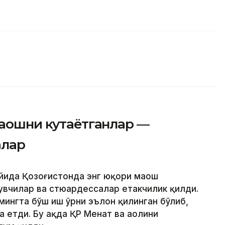
маошни кутаётганлар —
алар
ойида Қозоғистонда энг юқори маош
увчилар ва стюардессалар етакчилик қилди.
 мингта бўш иш ўрни эълон қилинган бўлиб,
 етди. Бу ҳақда ҚР Меҳнат ва аҳолини