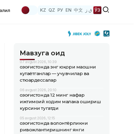
KZ
QZ
РУ
EN
中文
ق ز
ЎЗ
аҳлил
Мавзуга оид
07 avgust 2026, 10:39
Қозоғистонда энг юқори маошни
кутаётганлар — учувчилар ва
стюардессалар
06 avgust 2026, 20:10
Қозоғистонда 12 минг нафар
ижтимоий ходим малака ошириш
курсини тугатди
05 avgust 2026, 12:15
Қозоғистонда волонтёрликни
ривожлантиришнинг янги