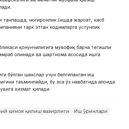
лади.
 танлашда, ногиронлик (ишда жароҳат, касб
омпанияни тарк этган ходимларга устунлик
бликаси қонунчилигига мувофиқ барча тегишли
қамраб олинади ва шартнома асосида ишга
ги бўлган шахслар учун белгиланган иш
игини таъминлайди, бу эса ўз навбатида алоҳида
увига хизмат қилади.
моий ҳимоя қилиш вазирлиги
Иш ўринлари