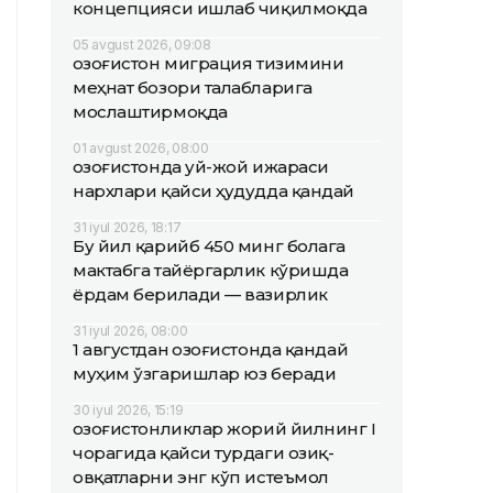
концепцияси ишлаб чиқилмоқда
05 avgust 2026, 09:08
Қозоғистон миграция тизимини
меҳнат бозори талабларига
мослаштирмоқда
01 avgust 2026, 08:00
Қозоғистонда уй-жой ижараси
нархлари қайси ҳудудда қандай
31 iyul 2026, 18:17
Бу йил қарийб 450 минг болага
мактабга тайёргарлик кўришда
ёрдам берилади — вазирлик
31 iyul 2026, 08:00
1 августдан Қозоғистонда қандай
муҳим ўзгаришлар юз беради
30 iyul 2026, 15:19
Қозоғистонликлар жорий йилнинг I
чорагида қайси турдаги озиқ-
овқатларни энг кўп истеъмол