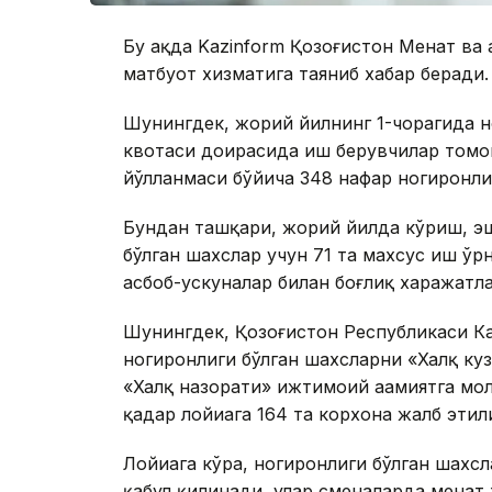
Бу ҳақда Kazinform Қозоғистон Меҳнат ва
матбуот хизматига таяниб хабар беради.
Шунингдек, жорий йилнинг 1-чорагида н
квотаси доирасида иш берувчилар том
йўлланмаси бўйича 348 нафар ногиронли
Бундан ташқари, жорий йилда кўриш, эш
бўлган шахслар учун 71 та махсус иш ў
асбоб-ускуналар билан боғлиқ харажат
Шунингдек, Қозоғистон Республикаси К
ногиронлиги бўлган шахсларни «Халқ ку
«Халқ назорати» ижтимоий аҳамиятга мол
қадар лойиҳага 164 та корхона жалб эти
Лойиҳага кўра, ногиронлиги бўлган шах
қабул қилинади, улар сменаларда меҳнат