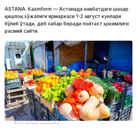
ASTANА. Кazinform — Астанада навбатдаги шаҳар
қишлоқ хўжалиги ярмаркаси 1-2 август кунлари
бўлиб ўтади, деб хабар беради пойтахт ҳокимлиги
расмий сайти.
Фото: Астана ҳокимлиги