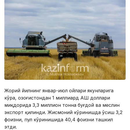
Жорий йилнинг январ-июл ойлари якунларига
кўра, Қозоғистондан 1 миллиард АҚШ доллари
миқдорида 3,3 миллион тонна буғдой ва меслин
экспорт қилинди. Жисмоний кўринишда ўсиш 3,2
фоизни, пул кўринишида 40,4 фоизни ташкил
этди.