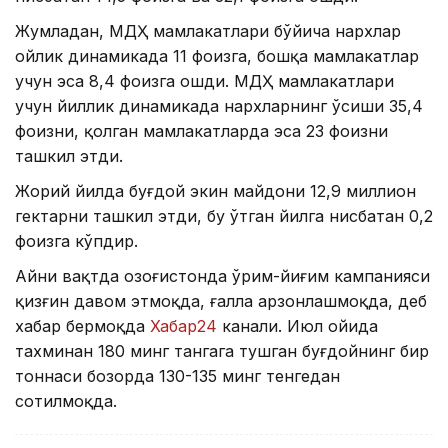
Жумладан, МДҲ мамлакатлари бўйича нархлар
ойлик динамикада 11 фоизга, бошқа мамлакатлар
учун эса 8,4 фоизга ошди. МДҲ мамлакатлари
учун йиллик динамикада нархларнинг ўсиши 35,4
фоизни, қолган мамлакатларда эса 23 фоизни
ташкил этди.
Жорий йилда буғдой экин майдони 12,9 миллион
гектарни ташкил этди, бу ўтган йилга нисбатан 0,2
фоизга кўпдир.
Айни вақтда Қозоғистонда ўрим-йиғим кампанияси
қизғин давом этмоқда, ғалла арзонлашмоқда, деб
хабар бермоқда
Хабар24
канали. Июл ойида
тахминан 180 минг тангага тушган буғдойнинг бир
тоннаси бозорда 130-135 минг тенгедан
сотилмоқда.