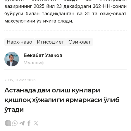
вазирининг 2025 йил 23 декабрдаги 362-НН-сонли
буйруғи билан тасдиқланган ва 31 та озиқ-овқат
маҳсулотини ўз ичига олади.
Нарх-наво
Иқтисодиёт
Озиқ-овқат
Бекабат Узаков
Муаллиф
20:15, 31 Июл 2026
Астанада дам олиш кунлари
қишлоқ хўжалиги ярмаркаси ўлиб
ўтади