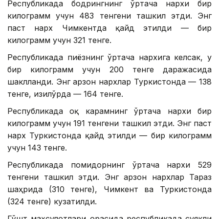
Республикада бодрингнинг ўртача нархи бир
килограмм учун 483 тенгени ташкил этди. Энг
паст нарх Чимкентда қайд этилди — бир
килограмм учун 321 тенге.
Республикада пиёзнинг ўртача нархига келсак, у
бир килограмм учун 200 тенге даражасида
шаклланди. Энг арзон нархлар Туркистонда — 138
тенге, Қизилўрда — 164 тенге.
Республикада оқ карамнинг ўртача нархи бир
килограмм учун 191 тенгени ташкил этди. Энг паст
нарх Туркистонда қайд этилди — бир килограмм
учун 143 тенге.
Республикада помидорнинг ўртача нархи 529
тенгени ташкил этди. Энг арзон нархлар Тараз
шаҳрида (310 тенге), Чимкент ва Туркистонда
(324 тенге) кузатилди.
Гўшт маҳсулотлари орасида республикада суякли