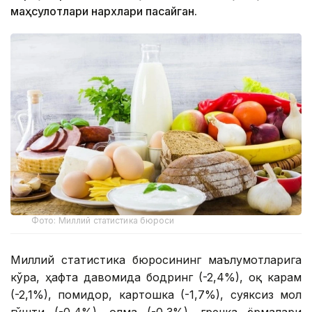
маҳсулотлари нархлари пасайган.
Фото: Миллий статистика бюроси
Миллий статистика бюросининг маълумотларига
кўра, ҳафта давомида бодринг (-2,4%), оқ карам
(-2,1%), помидор, картошка (-1,7%), суяксиз мол