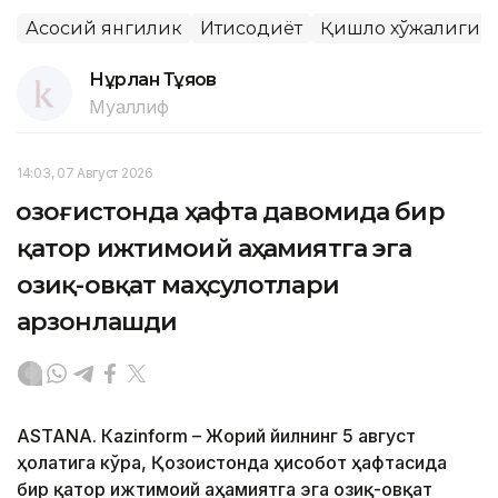
Асосий янгилик
Иқтисодиёт
Қишлоқ хўжалиги
Нұрлан Тұяқов
Муаллиф
14:03, 07 Август 2026
Қозоғистонда ҳафта давомида бир
қатор ижтимоий аҳамиятга эга
озиқ-овқат маҳсулотлари
арзонлашди
ASTANА. Кazinform – Жорий йилнинг 5 август
ҳолатига кўра, Қозоғистонда ҳисобот ҳафтасида
бир қатор ижтимоий аҳамиятга эга озиқ-овқат