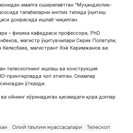
омонидан амалга оширилаётган “Муҳандислик-
сосида талабаларни инглиз тилида ўқитиш
аси доирасида ишлаб чиқилган.
бари – физика кафедраси профессори, PhD
нбеков, магистр ўқитувчилари Серик Полатули,
 Келесбаев, магистрант Яхё Каримжанов ва
ан телескопнинг ишлаш ва конструкция
 3D-принтерларда чоп этилган. Олимлар
 синовдан ўтказди.
ва ойнинг кўринадиган қисмидаги қора доғлар
фан
Олий таълим муассасалари
Телескоп