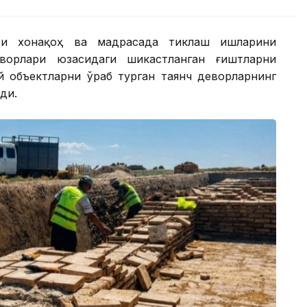
ари хонақоҳ ва мадрасада тиклаш ишларини
орлари юзасидаги шикастланган ғиштларни
 объектларни ўраб турган таянч деворларнинг
ди.