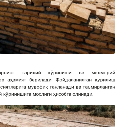
ларнинг тарихий кўриниши ва меъморий
ор аҳамият берилади. Фойдаланилган қурилиш
усиятларига мувофиқ танланади ва таъмирланган
й кўринишига мослиги ҳисобга олинади.