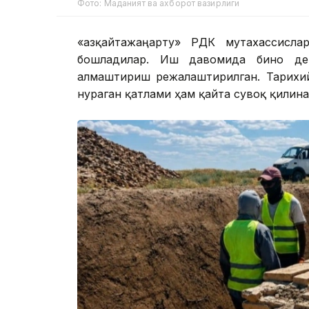
Фото: Маданият ва ахборот вазирлиги
«Қазқайтажаңарту» РДК мутахассисл
бошладилар. Иш давомида бино дев
алмаштириш режалаштирилган. Тарихий
нураган қатлами ҳам қайта сувоқ қилина