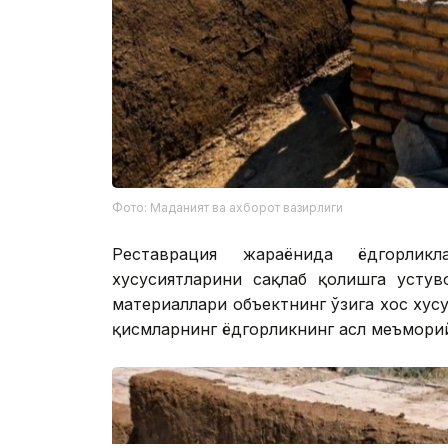
Фото: Маданият ва ахборот вазирлиги
Реставрация жараёнида ёдгорлик
хусусиятларини сақлаб қолишга устув
материаллари объектнинг ўзига хос хус
қисмларнинг ёдгорликнинг асл меъмори