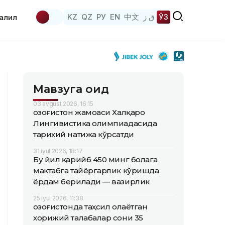
KZ
QZ
РУ
EN
中文
ق ز
ЎЗ
аҳлил
Мавзуга оид
03 avgust 2026, 16:15
Қозоғистон жамоаси Халқаро
Лингивистика олимпиадасида
тарихий натижа кўрсатди
31 iyul 2026, 18:17
Бу йил қарийб 450 минг болага
мактабга тайёргарлик кўришда
ёрдам берилади — вазирлик
25 iyul 2026, 11:38
Қозоғистонда таҳсил олаётган
хорижий талабалар сони 35