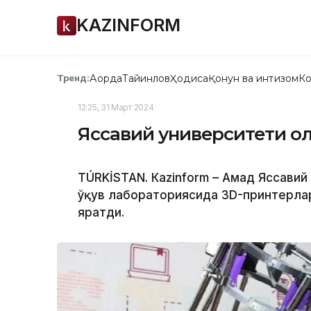
KAZINFORM
Ақорда
Тайинлов
Ҳодиса
Қонун ва интизом
Ко
Тренд:
12:25, 31 Март 2024
Яссавий университети о
TÚRKİSTAN. Кazinform – Аҳмад Яссави
ўқув лабораториясида 3D-принтерла
яратди.