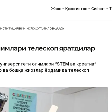
Жаҳон
Қозоғистон
Сиёсат
Т
нституциявий ислоҳот
Сайлов-2026
лимлари телескоп яратдилар
й университети олимлари “STEM ва креатив”
р ва бошқа жиҳозлар ёрдамида телескоп