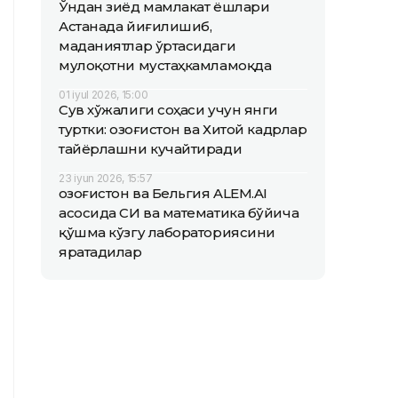
Ўндан зиёд мамлакат ёшлари
Астанада йиғилишиб,
маданиятлар ўртасидаги
мулоқотни мустаҳкамламоқда
01 iyul 2026, 15:00
Сув хўжалиги соҳаси учун янги
туртки: Қозоғистон ва Хитой кадрлар
тайёрлашни кучайтиради
23 iyun 2026, 15:57
Қозоғистон ва Бельгия ALEM.AI
асосида СИ ва математика бўйича
қўшма кўзгу лабораториясини
яратадилар