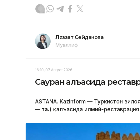
Ляззат Сейданова
Муаллиф
16:10, 07 Август 2026
Сауран қалъасида реста
ASTANА. Кazinform — Туркистон вилоя
— таҳ.
) қалъасида илмий-реставрация