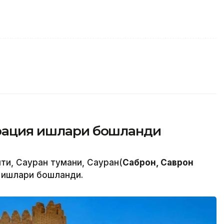
врация ишлари бошланди
ти, Сауран тумани, Сауран(
Саброн, Саврон
 ишлари бошланди.