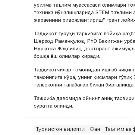
Қурилма таълим муассасаси олимлари т
техника йўналишларида STEM таълими а
жараёнини ривожлантириш” грант лойиҳ
Тадқиқот гуруҳи таркибига: лойиҳа раҳ
Шерзод Раманқулов, PhD Бақитжан Қурба
Нурқожа Жақсилиқ, докторант Қажимуқан
бошқа ёш олимлар киради.
Тадқиқотчилар томонидан ишлаб чиқилг
тамойилига кўра, унинг қисмлари тўлиқ
телескопни талабалар билан биргаликда
Тажриба давомида ойнинг аниқ тасвири 
суратга олинди.
Туркистон вилояти
Фан
Таълим ва 