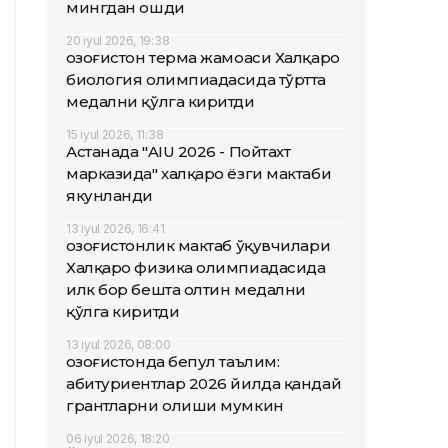
мингдан ошди
20 iyul 2026, 19:38
Қозоғистон терма жамоаси Халқаро
биология олимпиадасида тўртта
медални қўлга киритди
15 iyul 2026, 11:38
Астанада "AIU 2026 - Пойтахт
марказида" халқаро ёзги мактаби
якунланди
13 iyul 2026, 16:41
Қозоғистонлик мактаб ўқувчилари
Халқаро физика олимпиадасида
илк бор бешта олтин медални
қўлга киритди
13 iyul 2026, 08:00
Қозоғистонда бепул таълим:
абитуриентлар 2026 йилда қандай
грантларни олиши мумкин
06 iyul 2026, 18:20