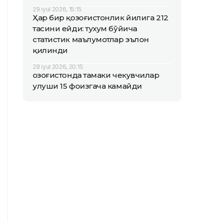
29 iyul 2026, 15:15
Ҳар бир қозоғистонлик йилига 212
тасини ейди: тухум бўйича
статистик маълумотлар эълон
қилинди
28 iyul 2026, 20:15
Қозоғистонда тамаки чекувчилар
улуши 15 фоизгача камайди