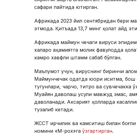
сафари пайтида юқтирган.
Африкада 2023 йил сентябридан бери ма
этмоқда. Қитъада 13,7 минг ҳолат қайд эт
Африкада маймун чечаги вируси эпидем
халқаро аҳамиятга молик фавқулодда ҳола
камроқ хавфли штамм сабаб бўлган.
Маълумот учун, вируснинг биринчи алом
Маймунчечак одатда юқори иситма, бош 
тугунлари, чарчоқ, титроқ ва сувчечакка
Муайян даволаш усули мавжуд эмас, ам
даволанади. Аксарият ҳолларда касаллик
тузалиб кетади.
ЖССТ ирқчилик ва камситиш билан боғли
номини «М-pox»га
ўзгартирган
.