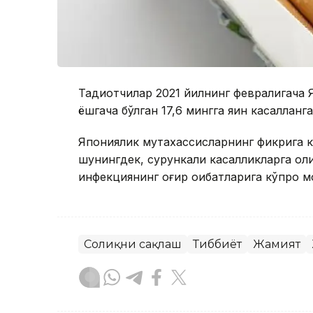
Тадқиқотчилар 2021 йилнинг февралигача 
ёшгача бўлган 17,6 мингга яқин касаллан
Япониялик мутахассисларнинг фикрига кў
шунингдек, сурункали касалликларга ол
инфекциянинг оғир оқибатларига кўпроқ м
Соғлиқни сақлаш
Тиббиёт
Жамият