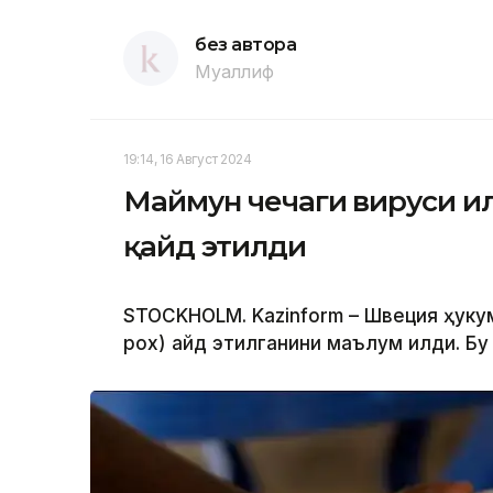
без автора
Муаллиф
19:14, 16 Август 2024
Маймун чечаги вируси и
қайд этилди
STOCKHOLM. Kazinform – Швеция ҳуку
pox) қайд этилганини маълум қилди. Бу