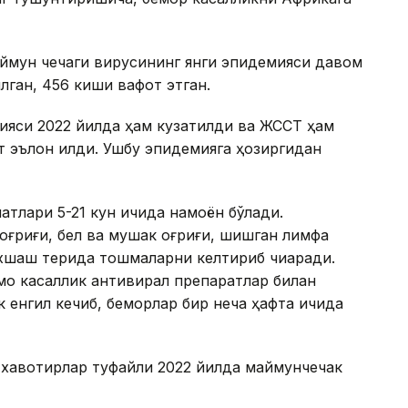
ймун чечаги вирусининг янги эпидемияси давом
илган, 456 киши вафот этган.
ияси 2022 йилда ҳам кузатилди ва ЖССТ ҳам
т эълон қилди. Ушбу эпидемияга ҳозиргидан
атлари 5-21 кун ичида намоён бўлади.
оғриғи, бел ва мушак оғриғи, шишган лимфа
 ўхшаш терида тошмаларни келтириб чиқаради.
мо касаллик антивирал препаратлар билан
 енгил кечиб, беморлар бир неча ҳафта ичида
қ хавотирлар туфайли 2022 йилда маймунчечак