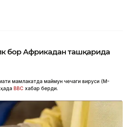
лк бор Африкадан ташқарида
мати мамлакатда маймун чечаги вируси (M-
 ҳақда
BBC
хабар берди.