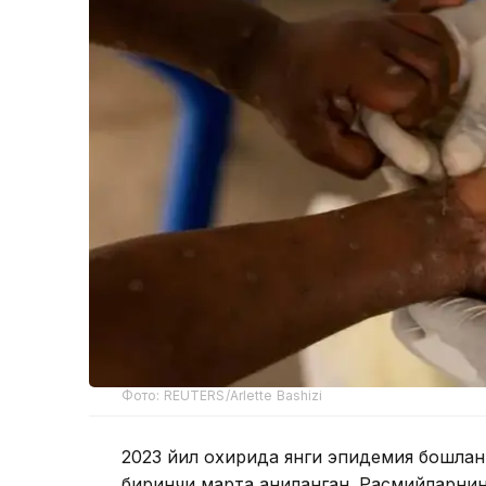
Фото: REUTERS/Arlette Bashizi
2023 йил охирида янги эпидемия бошлан
биринчи марта аниқланган. Расмийларни