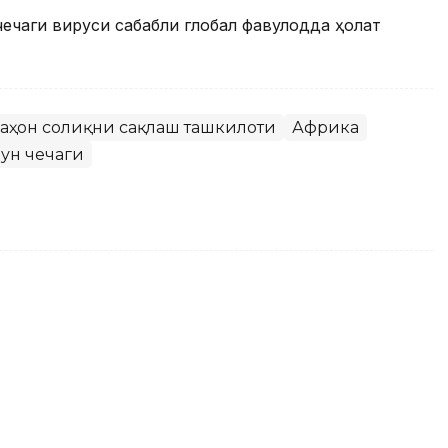
ечаги вируси сабабли глобал фавқулодда ҳолат
аҳон соғлиқни сақлаш ташкилоти
Африка
ун чечаги
мат - эски муаммолар