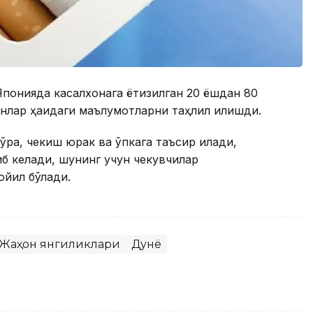
Японияда касалхонага ётқизилган 20 ёшдан 80
ганлар ҳақидаги маълумотларни таҳлил қилишди.
ра, чекиш юрак ва ўпкага таъсир қилади,
иб келади, шунинг учун чекувчилар
ойил бўлади.
Жаҳон янгиликлари
Дунё