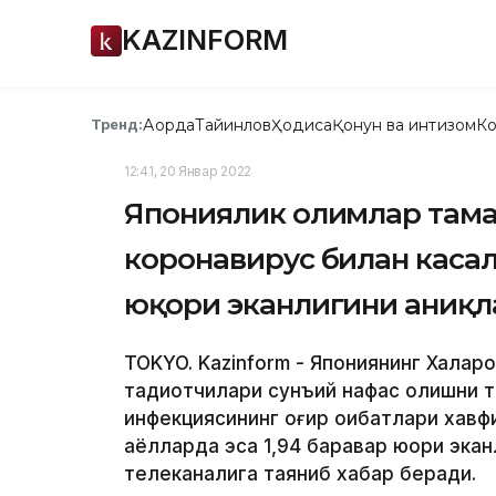
KAZINFORM
Ақорда
Тайинлов
Ҳодиса
Қонун ва интизом
Ко
Тренд:
12:41, 20 Январ 2022
Япониялик олимлар тама
коронавирус билан касал
юқори эканлигини аниқ
ТОKYO. Kazinform - Япониянинг Халқар
тадқиқотчилари сунъий нафас олишни т
инфекциясининг оғир оқибатлари хавф
аёлларда эса 1,94 баравар юқори эканл
телеканалига таяниб хабар беради.