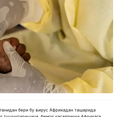
ганидан бери бу вирус Африкадан ташқарида
нг тушунтиришича, бемор касалликни Африкага