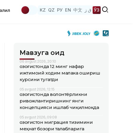
KZ
QZ
РУ
EN
中文
ق ز
ЎЗ
аҳлил
Мавзуга оид
06 avgust 2026, 20:10
Қозоғистонда 12 минг нафар
ижтимоий ходим малака ошириш
курсини тугатди
05 avgust 2026, 12:15
Қозоғистонда волонтёрликни
ривожлантиришнинг янги
концепцияси ишлаб чиқилмоқда
05 avgust 2026, 09:08
Қозоғистон миграция тизимини
меҳнат бозори талабларига