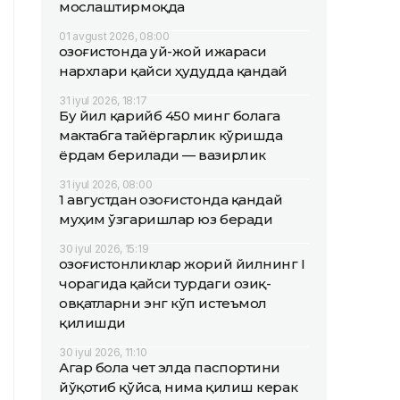
мослаштирмоқда
01 avgust 2026, 08:00
Қозоғистонда уй-жой ижараси
нархлари қайси ҳудудда қандай
31 iyul 2026, 18:17
Бу йил қарийб 450 минг болага
мактабга тайёргарлик кўришда
ёрдам берилади — вазирлик
31 iyul 2026, 08:00
1 августдан Қозоғистонда қандай
муҳим ўзгаришлар юз беради
30 iyul 2026, 15:19
Қозоғистонликлар жорий йилнинг I
чорагида қайси турдаги озиқ-
овқатларни энг кўп истеъмол
қилишди
30 iyul 2026, 11:10
Агар бола чет элда паспортини
йўқотиб қўйса, нима қилиш керак