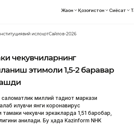
Жаҳон
Қозоғистон
Сиёсат
Т
нституциявий ислоҳот
Сайлов-2026
ки чекувчиларнинг
ланиш эҳтимоли 1,5-2 баравар
лашди
о саломатлик миллий тадқиқот маркази
алаб қилувчи янги коронавирус
и тамаки чекувчи эркакларда 1,51 баробар,
игини аниқлади. Бу ҳақда Kazinform NHK