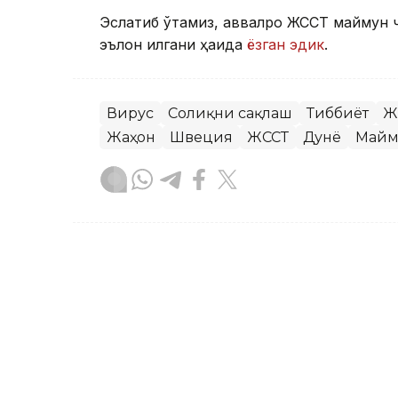
Эслатиб ўтамиз, аввалроқ ЖССТ маймун ч
эълон қилгани ҳақида
ёзган эдик
.
Вирус
Соғлиқни сақлаш
Тиббиёт
Ж
Жаҳон
Швеция
ЖССТ
Дунё
Майм
Жарасқан Нұрыбаев
Муаллиф
10:38, 16 Июл 2024
Буюк Британия: Янги ҳуку