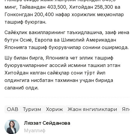
минг, Тайвандан 403,500, Хитойдан 258,300 ва
Гонконгдан 200,400 нафар хорижлик меҳмонлар
ташриф буюрган.
Сайёҳлик вакилларининг таъкидлашича, заиф иена
бутун Осиё, Европа ва Шимолий Америкадан
Японияга ташриф буюрувчилар сонини оширмоқда.
Шу билан бирга, Японияга чет эллик ташриф
буюрувчиларнинг асосий қисмини ташкил этган
Хитойдан келган сайёҳлар сони тўрт йил
олдингига нисбатан тахминан учдан бирида
сақланиб қолди.
ОАВ
Туризм
Хориж
Жаҳон янгиликлари
Япо
Ляззат Сейданова
Муаллиф