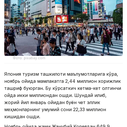
Фото: pixabay.com
Япония туризм ташкилоти маълумотларига кўра,
ноябрь ойида мамлакатга 2,44 миллион хорижлик
ташриф буюрган. Бу кўрсаткич кетма-кет олтинчи
ойда икки миллиондан ошди. Шундай қилиб,
жорий йил январь ойидан буён чет эллик
меҳмонларнинг умумий сони 22,33 миллион
кишидан ошди.
Ноябрь ойида жами Жанубий Кореядан 649,9