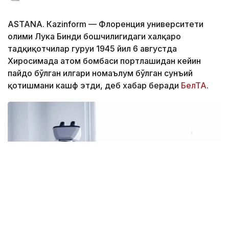
ASTANА. Кazinform — Флоренция университети
олими Лука Бинди бошчилигидаги халқаро
тадқиқотчилар гуруҳи 1945 йил 6 августда
Хиросимада атом бомбаси портлашидан кейин
пайдо бўлган илгари номаълум бўлган сунъий
қотишмани кашф этди, деб хабар беради
БелТА
.
Фото: Shutterstock/FOTODOM