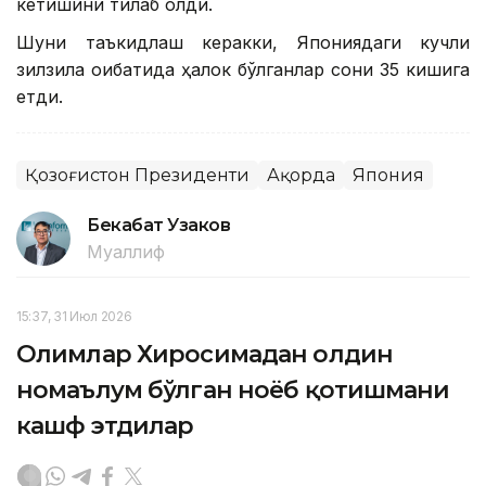
кетишини тилаб қолди.
Шуни таъкидлаш керакки, Япониядаги кучли
зилзила оқибатида ҳалок бўлганлар сони 35 кишига
етди.
Қозоғистон Президенти
Ақорда
Япония
Бекабат Узаков
Муаллиф
15:37, 31 Июл 2026
Олимлар Хиросимадан олдин
номаълум бўлган ноёб қотишмани
кашф этдилар