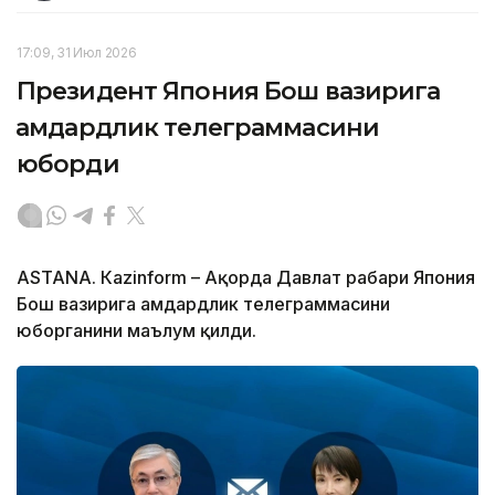
17:09, 31 Июл 2026
Президент Япония Бош вазирига
ҳамдардлик телеграммасини
юборди
ASTANА. Кazinform – Ақорда Давлат раҳбари Япония
Бош вазирига ҳамдардлик телеграммасини
юборганини маълум қилди.