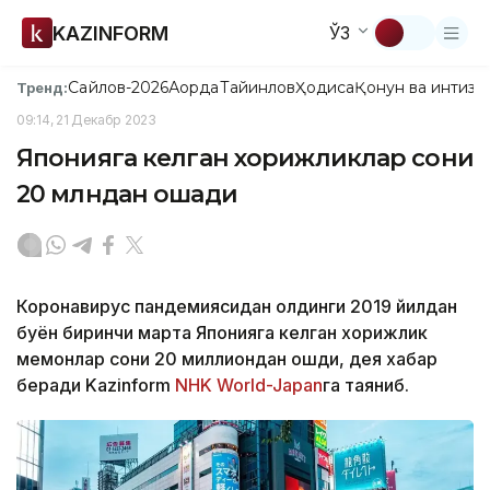
KAZINFORM
ЎЗ
Сайлов-2026
Ақорда
Тайинлов
Ҳодиса
Қонун ва интизо
Тренд:
09:14, 21 Декабр 2023
Японияга келган хорижликлар сони
20 млндан ошади
Коронавирус пандемиясидан олдинги 2019 йилдан
буён биринчи марта Японияга келган хорижлик
меҳмонлар сони 20 миллиондан ошди, дея хабар
беради Kazinform
NHK World-Japan
га таяниб.