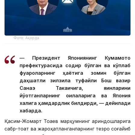
Фото: Ақорда
— Президент Япониянинг Кумамото
префектурасида содир бўлган ва кўплаб
фуқароларнинг ҳаётига зомин бўлган
даҳшатли зилзила туфайли Бош вазир
Санаэ Такаичига, яқинларини
йўқотганларнинг оилаларига ва Япония
халқига ҳамдардлик билдирди, — дейилади
хабарда.
Қасим-Жомарт Тоқаев марҳумнинг қариндошларига
сабр-тоқат ва жароҳатланганларнинг тезроқ соғайиб