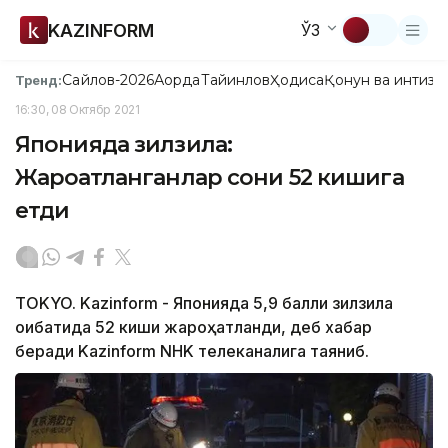
KAZINFORM
ЎЗ
Сайлов-2026
Ақорда
Тайинлов
Ҳодиса
Қонун ва интизо
Тренд:
16:30, 08 Октябр 2021
Японияда зилзила:
Жароҳатланганлар сони 52 кишига
етди
TOKYO. Kazinform - Японияда 5,9 балли зилзила
оқибатида 52 киши жароҳатланди, деб хабар
беради Kazinform NHK телеканалига таяниб.