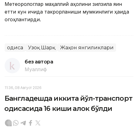
Метеорологлар маҳаллий аҳолини зилзила яқин
етти кун ичида такрорланиши мумкинлиги ҳақида
огоҳлантирди.
Ҳодиса
Узоқ Шарқ
Жаҳон янгиликлари
без автора
Муаллиф
11:36, 08 Август 2026
Бангладешда иккита йўл-транспорт
ҳодисасида 16 киши ҳалок бўлди