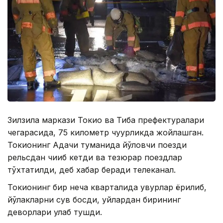
Зилзила маркази Токио ва Тиба префектуралари
чегарасида, 75 километр чуқурликда жойлашган.
Токионинг Aдачи туманида йўловчи поезди
рельсдан чиқиб кетди ва тезюрар поездлар
тўхтатилди, деб хабар беради телеканал.
Токионинг бир неча кварталида қувурлар ёрилиб,
йўлакларни сув босди, уйлардан бирининг
деворлари қулаб тушди.