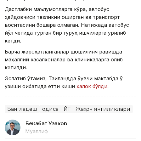
Дастлабки маълумотларга кўра, автобус
ҳайдовчиси тезликни оширган ва транспорт
воситасини бошқара олмаган. Натижада автобус
йўл четида турган бир гуруҳ ишчиларга урилиб
кетди.
Барча жароҳатланганлар шошилинч равишда
маҳаллий касалхоналар ва клиникаларга олиб
кетилди.
Эслатиб ўтамиз, Таиландда ўқувчи мактабда ўқ
узиши оқибатида етти киши
ҳалок бўлди
.
Бангладеш
Ҳодиса
ЙТҲ
Жаҳон янгиликлари
Бекабат Узаков
Муаллиф