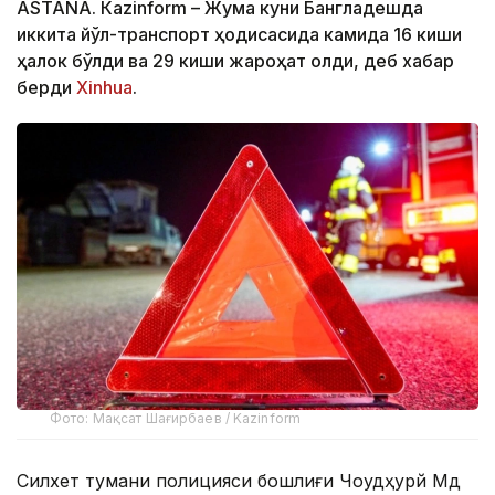
ASTANА. Кazinform – Жума куни Бангладешда
иккита йўл-транспорт ҳодисасида камида 16 киши
ҳалок бўлди ва 29 киши жароҳат олди, деб хабар
берди
Xinhua
.
Фото: Мақсат Шағирбаев / Kazinform
Силхет тумани полицияси бошлиғи Чоудҳурй Мд