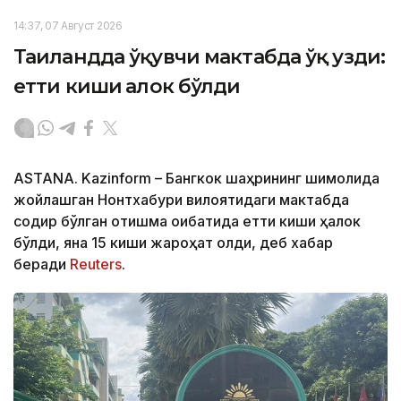
14:37, 07 Август 2026
Таиландда ўқувчи мактабда ўқ узди:
етти киши ҳалок бўлди
ASTANA. Kazinform – Бангкок шаҳрининг шимолида
жойлашган Нонтхабури вилоятидаги мактабда
содир бўлган отишма оқибатида етти киши ҳалок
бўлди, яна 15 киши жароҳат олди, деб хабар
беради
Reuters
.