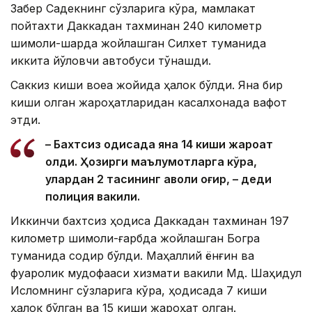
Забер Садекнинг сўзларига кўра, мамлакат
пойтахти Даккадан тахминан 240 километр
шимоли-шарқда жойлашган Силхет туманида
иккита йўловчи автобуси тўқнашди.
Саккиз киши воқеа жойида ҳалок бўлди. Яна бир
киши олган жароҳатларидан касалхонада вафот
этди.
– Бахтсиз ҳодисада яна 14 киши жароҳат
олди. Ҳозирги маълумотларга кўра,
улардан 2 тасининг аҳволи оғир, – деди
полиция вакили.
Иккинчи бахтсиз ҳодиса Даккадан тахминан 197
километр шимоли-ғарбда жойлашган Богра
туманида содир бўлди. Маҳаллий ёнғин ва
фуқаролик мудофааси хизмати вакили Мд. Шаҳидул
Исломнинг сўзларига кўра, ҳодисада 7 киши
ҳалок бўлган ва 15 киши жароҳат олган.