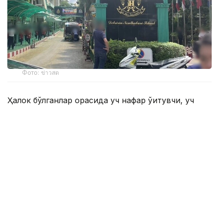
Фото: ข่าวสด
Ҳалок бўлганлар орасида уч нафар ўқитувчи, уч
нафар ўқувчи ва ўз жонига қасд қилган ҳужумчи ҳам
бор. Жароҳатланганлардан икки нафарининг
аҳволи оғир.
Полиция маълумотига кўра, ҳужумчи 14 ёшли
ўқувчи бўлган. У камида 26 марта ўқ узган, қўлга
олинганидан кейин эса ундан яна 34 та ўқ-дори
топилган. Дастлабки маълумотларга кўра,
тўппонча унинг бобосига тегишли бўлган.