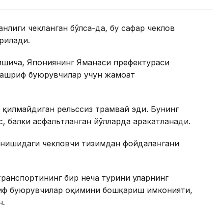
нлиги чекланган бўлса-да, бу сафар чеклов
рилади.
ишича, Япониянинг Яманаси префектураси
 ташриф буюрувчилар учун жамоат
қ қилмайдиган рельссиз трамвай эди. Бунинг
с, балки асфальтланган йўлларда ҳаракатланади.
ринишидаги чекловчи тизимдан фойдалангани
ранспортининг бир неча турини уларнинг
риф буюрувчилар оқимини бошқариш имконияти,
н.