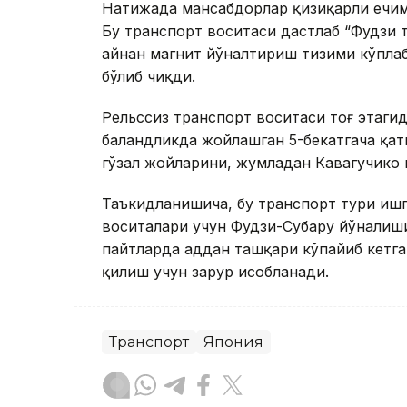
Натижада мансабдорлар қизиқарли ечим
Бу транспорт воситаси дастлаб “Фудзи 
айнан магнит йўналтириш тизими кўплаб
бўлиб чиқди.
Рельссиз транспорт воситаси тоғ этагид
баландликда жойлашган 5-бекатгача қат
гўзал жойларини, жумладан Кавагучико к
Таъкидланишича, бу транспорт тури ишг
воситалари учун Фудзи-Субару йўналиш
пайтларда ҳаддан ташқари кўпайиб кетг
қилиш учун зарур ҳисобланади.
Транспорт
Япония