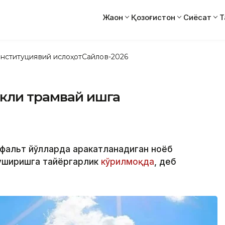
Жаҳон
Қозоғистон
Сиёсат
Т
нституциявий ислоҳот
Сайлов-2026
акли трамвай ишга
альт йўлларда ҳаракатланадиган ноёб
туширишга тайёргарлик
кўрилмоқда
, деб