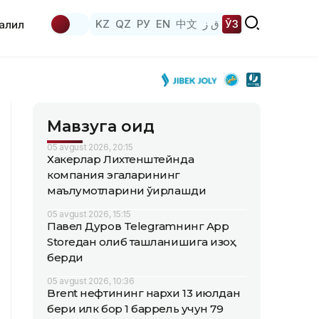
KZ
QZ
РУ
EN
中文
ق ز
ЎЗ
аҳлил
Мавзуга оид
05 avgust 2026, 20:15
Хакерлар Лихтенштейнда
компания эгаларининг
маълумотларини ўғирлашди
05 avgust 2026, 15:15
Павел Дуров Telegramнинг App
Storeдан олиб ташланишига изоҳ
берди
05 avgust 2026, 10:36
Brent нефтининг нархи 13 июлдан
бери илк бор 1 баррель учун 79