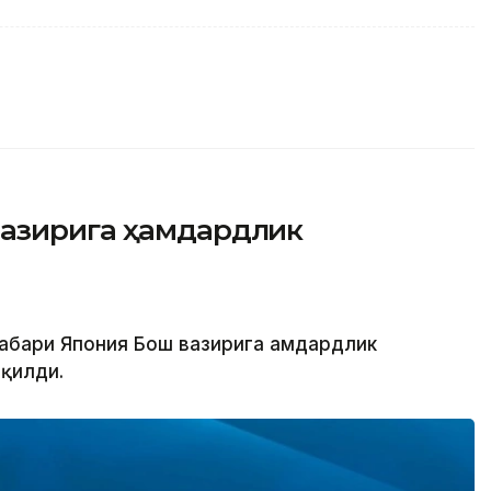
вазирига ҳамдардлик
аҳбари Япония Бош вазирига ҳамдардлик
қилди.