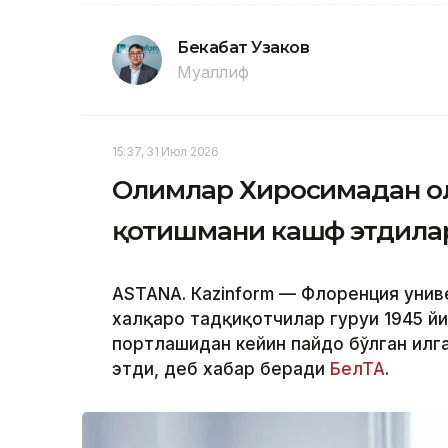
Бекабат Узаков
Муаллиф
15:37, 31 Июл 2026
Олимлар Хиросимадан ол
қотишмани кашф этдила
ASTANА. Кazinform — Флоренция унив
халқаро тадқиқотчилар гуруҳи 1945 й
портлашидан кейин пайдо бўлган илг
этди, деб хабар беради
БелТА
.