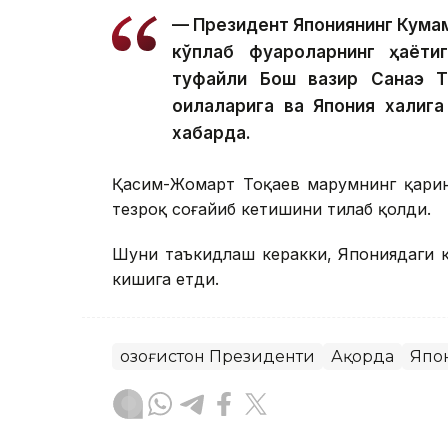
— Президент Япониянинг Кума
кўплаб фуқароларнинг ҳаёти
туфайли Бош вазир Санаэ Так
оилаларига ва Япония халқи
хабарда.
Қасим-Жомарт Тоқаев марҳумнинг қарин
тезроқ соғайиб кетишини тилаб қолди.
Шуни таъкидлаш керакки, Япониядаги ку
кишига етди.
Қозоғистон Президенти
Ақорда
Япо