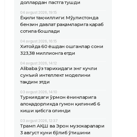
доллардан пастга тушди
04 avgust 2026, 19:15
Ёқилғи тақчиллиги: Мўғулистонда
бензин давлат рақамларига қараб
сотила бошлади
04 avgust 2026, 16:15
Хитойда 60 ёшдан ошганлар сони
323,38 миллионга етди
04 avgust 2026, 14:12
Alibaba ўз тарихидаги энг кучли
сунъий интеллект моделини
тақдим этди
03 avgust 2026, 14:10
Туркиядаги ўрмон ёнғинларига
алоқадорликда гумон қилиниб 6
киши ҳибсга олинди
03 avgust 2026, 12:37
Трамп АҚШ ва Эрон музокаралари
3 август куни бўлиб ўтишини