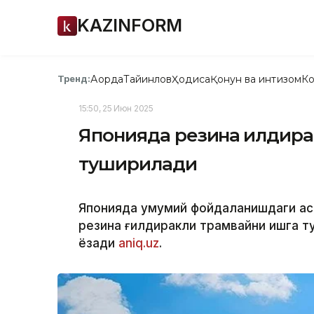
KAZINFORM
Ақорда
Тайинлов
Ҳодиса
Қонун ва интизом
Ко
Тренд:
15:50, 25 Июн 2025
Японияда резина ғилдир
туширилади
Японияда умумий фойдаланишдаги асф
резина ғилдиракли трамвайни ишга 
ёзади
aniq.uz
.