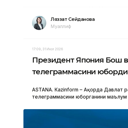
Ляззат Сейданова
Муаллиф
17:09, 31 Июл 2026
Президент Япония Бош 
телеграммасини юборди
ASTANА. Кazinform – Ақорда Давлат р
телеграммасини юборганини маълум 