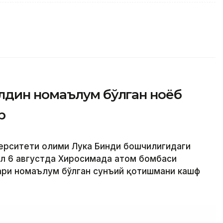
дин номаълум бўлган ноёб
р
ерситети олими Лука Бинди бошчилигидаги
ил 6 августда Хиросимада атом бомбаси
ари номаълум бўлган сунъий қотишмани кашф