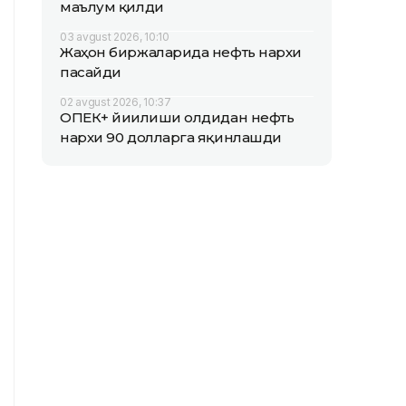
маълум қилди
03 avgust 2026, 10:10
Жаҳон биржаларида нефть нархи
пасайди
02 avgust 2026, 10:37
ОПEК+ йиғилиши олдидан нефть
нархи 90 долларга яқинлашди