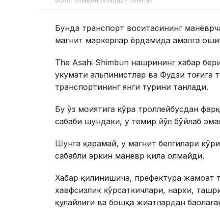
Фото: очиқ манбалардан олинган
Бунда транспорт воситасининг манёврча
магнит маркерлар ёрдамида амалга оши
The Asahi Shimbun нашрининг хабар бер
ҳукумати альпинистлар ва Фудзи тоғига
транспортининг янги турини танлади.
Бу ўз моҳиятига кўра троллейбусдан фар
сабаби шундаки, у темир йўл бўйлаб эма
Шунга қарамай, у магнит белгилари кў
сабабли эркин манёвр қила олмайди.
Хабар қилинишича, префектура жамоат т
хавфсизлик кўрсаткичлари, нархи, таш
қулайлиги ва бошқа жиҳатлардан баҳолага