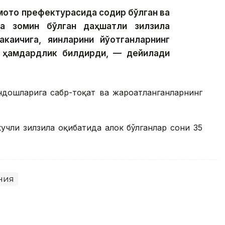
мото префектурасида содир бўлган ва
га зомин бўлган даҳшатли зилзила
аичига, яқинларини йўқотганларнинг
га ҳамдардлик билдирди, — дейилади
дошларига сабр-тоқат ва жароҳатланганларнинг
чли зилзила оқибатида ҳалок бўлганлар сони 35
ния