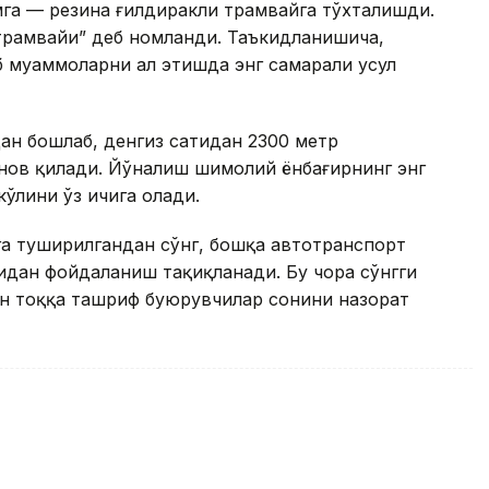
га — резина ғилдиракли трамвайга тўхталишди.
трамвайи” деб номланди. Таъкидланишича,
 муаммоларни ҳал этишда энг самарали усул
ан бошлаб, денгиз сатҳидан 2300 метр
нов қилади. Йўналиш шимолий ёнбағирнинг энг
ўлини ўз ичига олади.
а туширилгандан сўнг, бошқа автотранспорт
идан фойдаланиш тақиқланади. Бу чора сўнгги
ан тоққа ташриф буюрувчилар сонини назорат