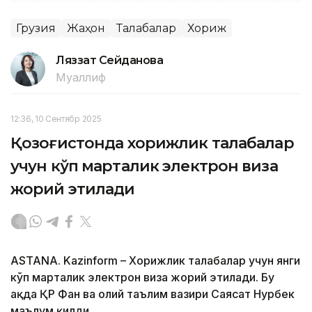
Грузия
Жаҳон
Талабалар
Хориж
Ляззат Сейданова
Муаллиф
12:36, 10 Сентябр 2025
Қозоғистонда хорижлик талабалар
учун кўп марталик электрон виза
жорий этилади
ASTANA. Kazinform – Хорижлик талабалар учун янги
кўп марталик электрон виза жорий этилади. Бу
ҳақда ҚР Фан ва олий таълим вазири Саясат Нурбек
маълум қилди.