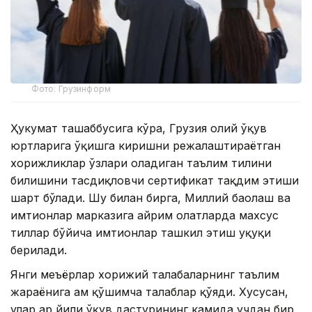
Фото: Грузинформ
Ҳукумат ташаббусига кўра, Грузия олий ўқув
юртларига ўқишга киришни режалаштираётган
хорижликлар ўзлари оладиган таълим тилини
билишини тасдиқловчи сертификат тақдим этиши
шарт бўлади. Шу билан бирга, Миллий баҳолаш ва
имтиҳонлар марказига айрим ҳолатларда махсус
тиллар бўйича имтиҳонлар ташкил этиш ҳуқуқи
берилади.
Янги меъёрлар хорижий талабаларнинг таълим
жараёнига ҳам қўшимча талаблар қўяди. Хусусан,
улар ҳар йили ўқув дастурининг камида учдан бир