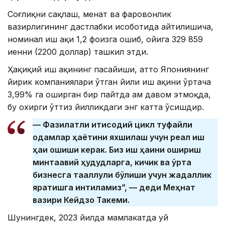
Соғлиқни сақлаш, меҳнат ва фаровонлик
вазирлигининг дастлабки ҳисоботида айтилишича,
номинал иш ҳақи 1,2 фоизга ошиб, ойига 329 859
иенни (2200 доллар) ташкил этди.
Ҳақиқий иш ҳақининг пасайиши, ҳатто Япониянинг
йирик компаниялари ўтган йили иш ҳақини ўртача
3,99% га оширган бир пайтда ҳам давом этмоқда,
бу охирги ўттиз йилликдаги энг катта ўсишдир.
— Фазилатли иқтисодий цикл туфайли
одамлар ҳаётини яхшилаш учун реал иш
ҳақи ошиши керак. Биз иш ҳақини ошириш
минтақавий ҳудудларга, кичик ва ўрта
бизнесга тааллуқли бўлиши учун жадаллик
яратишга интиламиз”, — деди Меҳнат
вазири Кейдзо Такеми.
Шунингдек, 2023 йилда мамлакатда уй