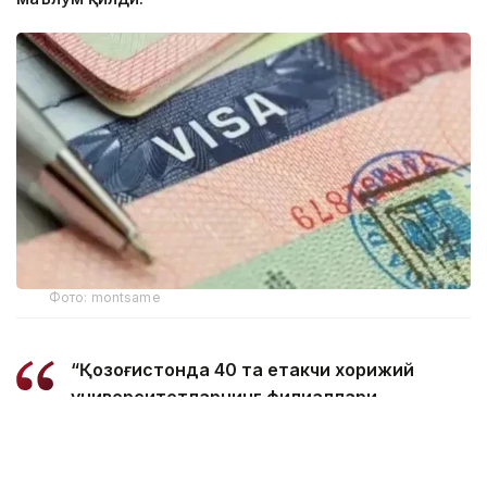
Фото: montsame
“Қозоғистонда 40 та етакчи хорижий
университетларнинг филиаллари
очилмоқда. Бугунги кунда мамлакатимизда
31 минг 500 нафар хорижлик талаба таҳсил
олмоқда – бу тарихий рекорддир. 2029