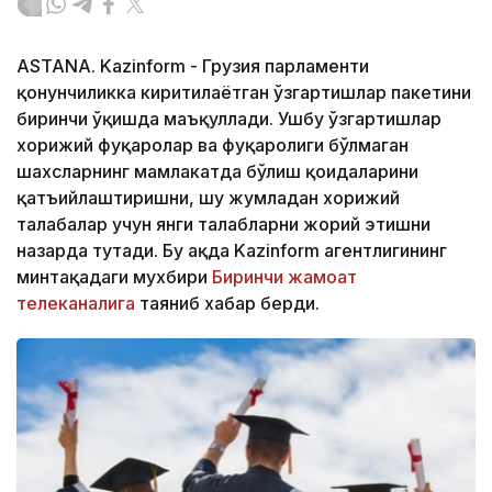
ASTANA. Kazinform - Грузия парламенти
қонунчиликка киритилаётган ўзгартишлар пакетини
биринчи ўқишда маъқуллади. Ушбу ўзгартишлар
хорижий фуқаролар ва фуқаролиги бўлмаган
шахсларнинг мамлакатда бўлиш қоидаларини
қатъийлаштиришни, шу жумладан хорижий
талабалар учун янги талабларни жорий этишни
назарда тутади. Бу ҳақда Kazinform агентлигининг
минтақадаги мухбири
Биринчи жамоат
телеканалига
таяниб хабар берди.