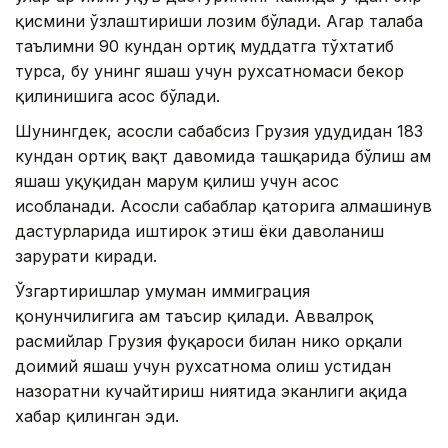
қисмини ўзлаштириши лозим бўлади. Агар талаба
таълимни 90 кундан ортиқ муддатга тўхтатиб
турса, бу унинг яшаш учун рухсатномаси бекор
қилинишига асос бўлади.
Шунингдек, асосли сабабсиз Грузия ҳудудидан 183
кундан ортиқ вақт давомида ташқарида бўлиш ҳам
яшаш ҳуқуқидан маҳрум қилиш учун асос
ҳисобланади. Асосли сабаблар қаторига алмашинув
дастурларида иштирок этиш ёки даволаниш
зарурати киради.
Ўзгартиришлар умуман иммиграция
қонунчилигига ҳам таъсир қилади. Аввалроқ
расмийлар Грузия фуқароси билан никоҳ орқали
доимий яшаш учун рухсатнома олиш устидан
назоратни кучайтириш ниятида эканлиги ҳақида
хабар қилинган эди.