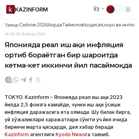
KAZINFORM
ЎЗ
Сайлов-2026
Ақорда
Тайинлов
Ҳодиса
Қонун ва интизо
Тренд:
18:38, 06 Феврал 2024
Японияда реал иш ҳақи инфляция
ортиб бораётган бир шароитда
кетма-кет иккинчи йил пасаймоқда
ТОKYO. Kazinform – Японияда реал иш ҳақи 2023
йилда 2,5 фоизга камайди, чунки иш ҳақи ўсиши
инфляция даражасига ета олмади. Шу билан бирга,
уй хўжаликлари харажатлари сўнгги уч йил ичида
биринчи марта қисқарди, дея хабар беради
Kazinform
агентлиги
Kyodo News
га таяниб.