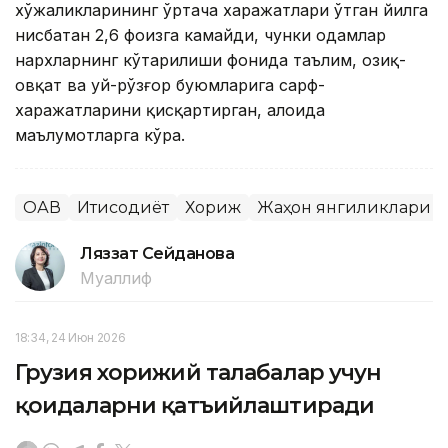
хўжаликларининг ўртача харажатлари ўтган йилга
нисбатан 2,6 фоизга камайди, чунки одамлар
нархларнинг кўтарилиши фонида таълим, озиқ-
овқат ва уй-рўзғор буюмларига сарф-
харажатларини қисқартирган, алоҳида
маълумотларга кўра.
ОАВ
Иқтисодиёт
Хориж
Жаҳон янгиликлари
Ляззат Сейданова
Муаллиф
18:34, 24 Июн 2026
Грузия хорижий талабалар учун
қоидаларни қатъийлаштиради