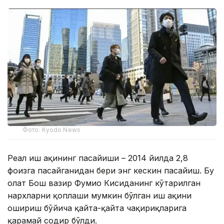
Фото: Kyodo News
Реал иш ҳақининг пасайиши – 2014 йилда 2,8
фоизга пасайганидан бери энг кескин пасайиш. Бу
ҳолат Бош вазир Фумио Кисиданинг кўтарилган
нархларни қоплаши мумкин бўлган иш ҳақини
ошириш бўйича қайта-қайта чақириқларига
қарамай содир бўлди.