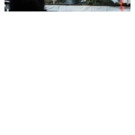
Фото: Анадолы
Бу ҳақда мамлакат Алоқа ва оммавий ахборот
воситалари вазирлиги хабар берди.
Сўнгги маълумотларга кўра, касалликдан 580
киши вафот этган, ўлим даражаси 33,9% ни
ташкил этади. Ҳозирда 680 бемор касалхоналар
ва ихтисослаштирилган изоляция марказларида
кузатув остида. Яна 280 киши инфекциядан тўлиқ
соғайиб кетди.