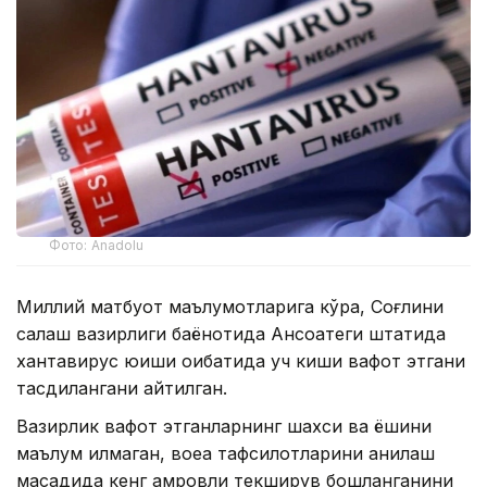
Фото: Anadolu
Миллий матбуот маълумотларига кўра, Соғлиқни
сақлаш вазирлиги баёнотида Ансоатеги штатида
хантавирус юқиши оқибатида уч киши вафот этгани
тасдиқлангани айтилган.
Вазирлик вафот этганларнинг шахси ва ёшини
маълум қилмаган, воқеа тафсилотларини аниқлаш
мақсадида кенг қамровли текширув бошланганини