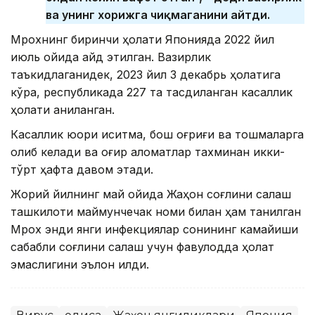
ва унинг хорижга чиқмаганини айтди.
Мрохнинг биринчи ҳолати Японияда 2022 йил
июль ойида қайд этилган. Вазирлик
таъкидлаганидек, 2023 йил 3 декабрь ҳолатига
кўра, республикада 227 та тасдиқланган касаллик
ҳолати аниқланган.
Касаллик юқори иситма, бош оғриғи ва тошмаларга
олиб келади ва оғир аломатлар тахминан икки-
тўрт ҳафта давом этади.
Жорий йилнинг май ойида Жаҳон соғлиқни сақлаш
ташкилоти маймунчечак номи билан ҳам танилган
Мрох энди янги инфекциялар сонининг камайиши
сабабли соғлиқни сақлаш учун фавқулодда ҳолат
эмаслигини эълон қилди.