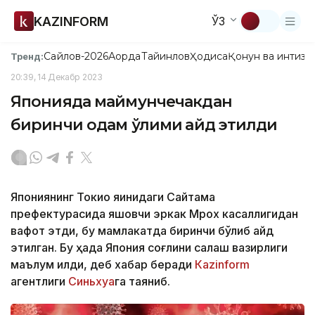
KAZINFORM
ЎЗ
Сайлов-2026
Ақорда
Тайинлов
Ҳодиса
Қонун ва интизо
Тренд:
20:39, 14 Декабр 2023
Японияда маймунчечакдан
биринчи одам ўлими қайд этилди
Япониянинг Токио яқинидаги Сайтама
префектурасида яшовчи эркак Мрох касаллигидан
вафот этди, бу мамлакатда биринчи бўлиб қайд
этилган. Бу ҳақда Япония соғлиқни сақлаш вазирлиги
маълум қилди, деб хабар беради
Каzinform
агентлиги
Синьхуа
га таяниб.