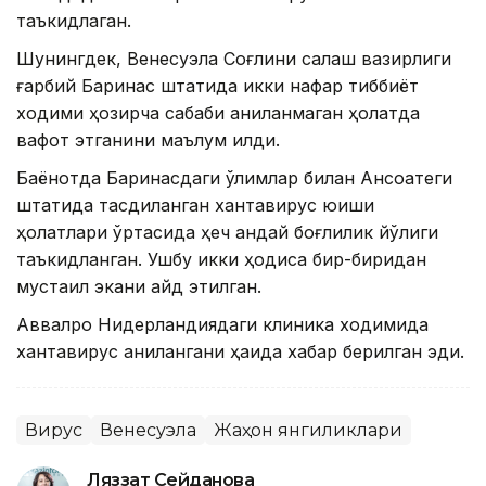
таъкидлаган.
Шунингдек, Венесуэла Соғлиқни сақлаш вазирлиги
ғарбий Баринас штатида икки нафар тиббиёт
ходими ҳозирча сабаби аниқланмаган ҳолатда
вафот этганини маълум қилди.
Баёнотда Баринасдаги ўлимлар билан Ансоатеги
штатида тасдиқланган хантавирус юқиши
ҳолатлари ўртасида ҳеч қандай боғлиқлик йўқлиги
таъкидланган. Ушбу икки ҳодиса бир-биридан
мустақил экани қайд этилган.
Аввалроқ Нидерландиядаги клиника ходимида
хантавирус аниқлангани ҳақида хабар берилган эди.
Вирус
Венесуэла
Жаҳон янгиликлари
Ляззат Сейданова