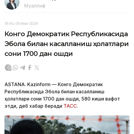
Муаллиф
16:40, 09 Июл 2026
Конго Демократик Республикасида
Эбола билан касалланиш ҳолатлари
сони 1700 дан ошди
ASTANA. Kazinform — Конго Демократик
Республикасида Эбола билан касалланиш
ҳолатлари сони 1700 дан ошди, 580 киши вафот
этди, деб хабар беради
ТАСС
.