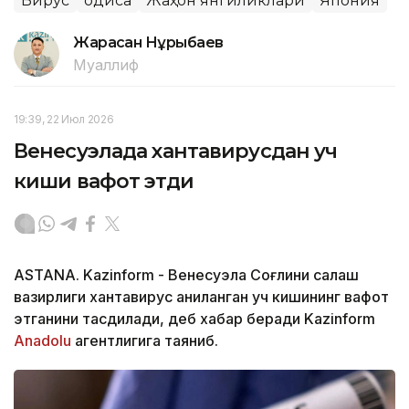
Вирус
Ҳодиса
Жаҳон янгиликлари
Япония
Жарасқан Нұрыбаев
Муаллиф
19:39, 22 Июл 2026
Венесуэлада хантавирусдан уч
киши вафот этди
ASTANA. Kazinform - Венесуэла Соғлиқни сақлаш
вазирлиги хантавирус аниқланган уч кишининг вафот
этганини тасдиқлади, деб хабар беради Kazinform
Anadolu
агентлигига таяниб.