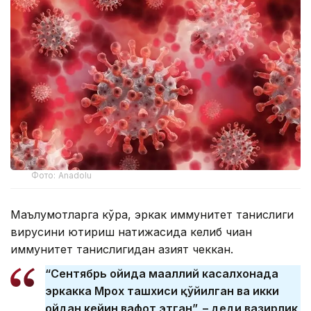
Фото: Anadolu
Маълумотларга кўра, эркак иммунитет танқислиги
вирусини юқтириш натижасида келиб чиққан
иммунитет танқислигидан азият чеккан.
“Сентябрь ойида маҳаллий касалхонада
эркакка Мрох ташхиси қўйилган ва икки
ойдан кейин вафот этган”, – деди вазирлик