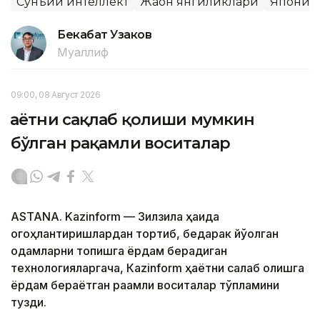
Сунъий интеллект
Жаҳон янгиликлари
Япония
Бекабат Узаков
Муаллиф
09:00, 08 Август 2026
Ҳаётни сақлаб қолиши мумкин
бўлган рақамли воситалар
ASTANA. Kazinform — Зилзила ҳақида
огоҳлантиришлардан тортиб, бедарак йўқолган
одамларни топишга ёрдам берадиган
технологияларгача, Кazinform ҳаётни сақлаб қолишга
ёрдам бераётган рақамли воситалар тўпламини
тузди.