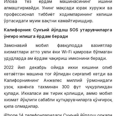
Илова тез ёрдам машинасининг ишини
алмаштирмайди. Унинг мақсади юрак хуружи ва
профессионал тиббиёт ходимларининг келиши
ўртасидаги муҳим вақтни камайтиришдир.
Калифорния: Сунъий йўлдош SOS қутқарувчиларга
қўнғироқ қилишга ёрдам беради
Замонавий мобил фавқулодда вазиятлар
хизматлари ҳатто уяли ёки Wi-Fi қамрови бўлмаган
ҳудудларда ҳам ёрдам чақириш имконини беради.
2022 йил декабрь ойида икки кишини олиб
кетаётган машина тоғ йўлидан сирғалиб кетди ва
Калифорниянинг Анжелес миллий ўрмонидаги
узоқ канёнга тахминан 300 фут чуқурликдан
қулади. Иккаласи ҳам тирик қолишди, аммо мобил
хизмат йўқлиги сабабли қутқарувчиларга қўнғироқ
қила олмадилар.
iPhone 14 телефонларидаги Сунъий йўлдош орқали