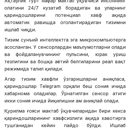
Ақтаулик тўрт нафар мактаб ўқувчиси инсоннинг
ҳолатини 24/7 кузатиб борадиган ва уларнинг
қариндошларини потенциал хавф ҳақида
автоматик равишда огоҳлантирадиган тизимни
ишлаб чиқди.
Тизим сунъий интеллектга эга микрокомпьютерга
асосланган. У сенсорлардан маълумотларни олади
ва фойдаланувчининг пульсини, юрак уриш
тезлигини ва бошқа ҳаётий белгиларини реал вақт
режимида таҳлил қилади.
Агар тизим хавфли ўзгаришларни аниқласа,
қариндошлар Тelegram орқали беш сония ичида
хабарнома оладилар. Ўрнатилган сенсор атиги
икки сония ичида йиқилишни ҳам аниқлай олади.
Қурилма ғояси мактаб ўқувчиларидан бири кекса
қариндошларининг хавфсизлиги ҳақида хавотирга
тушганидан кейин пайдо бўлди. Ишлаб