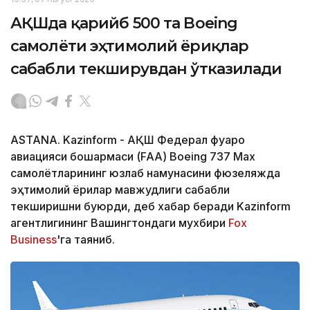
АҚШда қарийб 500 та Boeing
самолёти эҳтимолий ёриқлар
сабабли текширувдан ўтказилади
ASTANA. Kazinform - АҚШ Федерал фуқаро
авиацияси бошқармаси (FAA) Boeing 737 Max
самолётларининг юзлаб намунасини фюзеляжда
эҳтимолий ёриқлар мавжудлиги сабабли
текширишни буюрди, деб хабар беради Kazinform
агентлигининг Вашингтондаги мухбири
Fox
Business
'га таяниб.