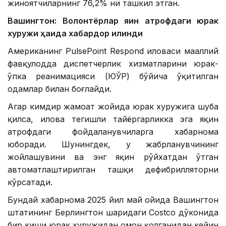
жиноятчиларнинг 76,2% ни ташкил этган.
Вашингтон: Волонтёрлар яқин атрофдаги юрак
хуружи ҳақида хабардор қилинди
Американинг PulsePoint Respond иловаси маҳаллий
фавқулодда диспетчерлик хизматларини юрак-
ўпка реанимацияси (ЮЎР) бўйича ўқитилган
одамлар билан боғлайди.
Агар кимдир жамоат жойида юрак хуружига шубҳа
қилса, илова тегишли тайёргарликка эга яқин
атрофдаги фойдаланувчиларга хабарнома
юборади. Шунингдек, у жабрланувчининг
жойлашувини ва энг яқин рўйхатдан ўтган
автоматлаштирилган ташқи дефибрилляторни
кўрсатади.
Бундай хабарнома 2025 йил май ойида Вашингтон
штатининг Берлингтон шаҳридаги Costco дўконида
бир киши юрак хуружидан омон қолганидан кейин