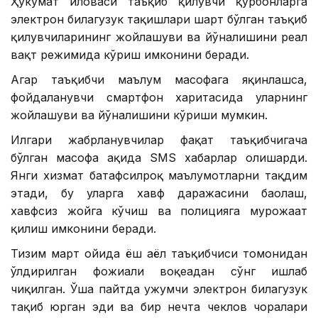
Ҳукумат иловаси таъқиб қилувчи қурбонларга
электрон билагузук тақишлари шарт бўлган таъқиб
қилувчиларининг жойлашуви ва йўналишини реал
вақт режимида кўриш имконини беради.
Агар таъқибчи маълум масофага яқинлашса,
фойдаланувчи смартфон харитасида уларнинг
жойлашуви ва йўналишини кўриши мумкин.
Илгари жабрланувчилар фақат таъқибчигача
бўлган масофа ҳақида SМS хабарлар олишарди.
Янги хизмат батафсилроқ маълумотларни тақдим
этади, бу уларга хавф даражасини баҳолаш,
хавфсиз жойга кўчиш ва полицияга мурожаат
қилиш имконини беради.
Тизим март ойида ёш аёл таъқибчиси томонидан
ўлдирилган фожиали воқеадан сўнг ишлаб
чиқилган. Ўша пайтда ҳужумчи электрон билагузук
тақиб юрган эди ва бир нечта чеклов чоралари