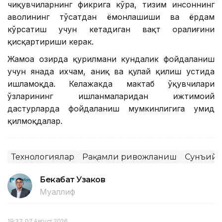
чиқувчиларнинг фикрига кўра, тизим инсоннинг
аҳволининг тўсатдан ёмонлашиши ва ёрдам
кўрсатиш учун кетадиган вақт оралиғини
қисқартириши керак.
Жамоа ҳозирда қурилмани кундалик фойдаланиш
учун янада ихчам, аниқ ва қулай қилиш устида
ишламоқда. Келажакда мактаб ўқувчилари
ўзларининг ишланмаларидан ижтимоий
дастурларда фойдаланиш мумкинлигига умид
қилмоқдалар.
Технологиялар
Рақамли ривожланиш
Сунъий 
Бекабат Узаков
Муаллиф
19:37, 07 Август 2026