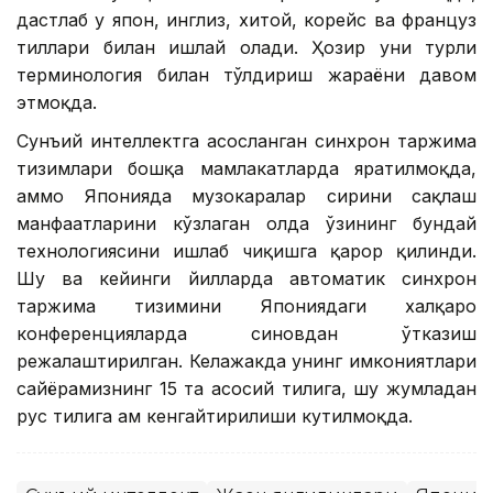
дастлаб у япон, инглиз, хитой, корейс ва француз
тиллари билан ишлай олади. Ҳозир уни турли
терминология билан тўлдириш жараёни давом
этмоқда.
Сунъий интеллектга асосланган синхрон таржима
тизимлари бошқа мамлакатларда яратилмоқда,
аммо Японияда музокаралар сирини сақлаш
манфаатларини кўзлаган ҳолда ўзининг бундай
технологиясини ишлаб чиқишга қарор қилинди.
Шу ва кейинги йилларда автоматик синхрон
таржима тизимини Япониядаги халқаро
конференцияларда синовдан ўтказиш
режалаштирилган. Келажакда унинг имкониятлари
сайёрамизнинг 15 та асосий тилига, шу жумладан
рус тилига ҳам кенгайтирилиши кутилмоқда.