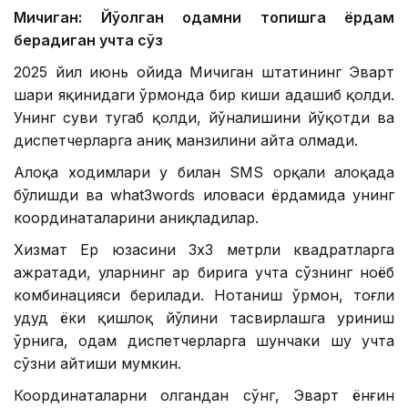
Мичиган: Йўқолган одамни топишга ёрдам
берадиган учта сўз
2025 йил июнь ойида Мичиган штатининг Эварт
шаҳри яқинидаги ўрмонда бир киши адашиб қолди.
Унинг суви тугаб қолди, йўналишини йўқотди ва
диспетчерларга аниқ манзилини айта олмади.
Алоқа ходимлари у билан SМS орқали алоқада
бўлишди ва what3words иловаси ёрдамида унинг
координаталарини аниқладилар.
Хизмат Ер юзасини 3х3 метрли квадратларга
ажратади, уларнинг ҳар бирига учта сўзнинг ноёб
комбинацияси берилади. Нотаниш ўрмон, тоғли
ҳудуд ёки қишлоқ йўлини тасвирлашга уриниш
ўрнига, одам диспетчерларга шунчаки шу учта
сўзни айтиши мумкин.
Координаталарни олгандан сўнг, Эварт ёнғин