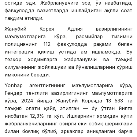
остида эди. Жабрланувчига эса, ўз навбатида,
фавқулодда вазиятларда ишлайдиган ақлли соат
тақдим этилди.
Жанубий Корея Адлия вазирлигининг
маълумотларига кўра, расмийлар тизимни
полициянинг 112 фавқулодда рақами билан
интеграция қилиш устида ҳам ишламоқда. Бу
тезкор ходимларга жабрланувчи ва таъқиб
қилувчининг жойлашуви ва йўналишларини кўриш
имконини беради.
Yonhap агентлигининг маълумотларига кўра,
Гендер тенглиги вазирлигининг маълумотларига
кўра, 2024 йилда Жанубий Кореяда 13 533 та
таъқиб ҳолати қайд этилган — бу ўтган йилга
нисбатан 12,3% га кўп. Ишларнинг ярмидан кўпи
жабрланувчиларнинг ҳозирги ёки собиқ шериклари
билан боғлиқ бўлиб, эркаклар аниқланган барча