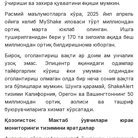
ўчириши ва захира қувватини ёқиши мумкин.
Расмий маълумотларга кўра, 2025 йил апрель
ойига келиб MyShake иловаси тўрт миллиондан
ортиқ марта юклаб олинган. Ишга
туширилганидан бери у 170 та зилзила ҳақида беш
миллиондан ортиқ билдиришнома юборган.
Бироқ, огоҳлантириш вақти ҳар доим ҳам унчалик
узоқ эмас. Эпицентр яқинидаги одамлар
тайёргарлик кўриш ёки умуман олдиндан
огоҳлантириш олмаган ҳолда бир неча сония вақтга
эга бўлишлари мумкин. Шунга қарамай, ShakeAlert
тизими Калифорния, Орегон ва Вашингтоннинг 50
миллиондан ортиқ аҳолиси ва ташриф
буюрувчиларига хизмат кўрсатади.
Қозоғистон: Мактаб ўқувчилари юрак
мониторинги тизимини яратдилар