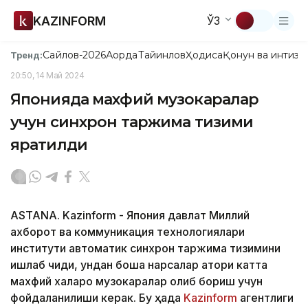
KAZINFORM
ЎЗ
Сайлов-2026
Ақорда
Тайинлов
Ҳодиса
Қонун ва интизо
Тренд:
20:50, 14 Май 2024
Японияда махфий музокаралар
учун синхрон таржима тизими
яратилди
ASTANA. Kazinform - Япония давлат Миллий
ахборот ва коммуникация технологиялари
институти автоматик синхрон таржима тизимини
ишлаб чиқди, ундан бошқа нарсалар қатори катта
махфий халқаро музокаралар олиб бориш учун
фойдаланилиши керак. Бу ҳақда
Kazinform
агентлиги