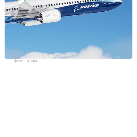
Фото: Boeing
2026 йил 10 сентябрдан кучга кирадиган учишга
яроқлилик тўғрисидаги директива (The
Airworthiness Directive) айрим Boeing 737 Max 8,
Max 9 ва Max 8-200 самолётларига тааллуқли
бўлиб, АҚШда рўйхатдан ўтган тахминан 471 та
самолётни қамраб олади.
Бундай қарорга фюзеляж қопламаси ва маҳкамлаш
тасмасида аниқланган ёриқлар сабаб бўлган. Бу