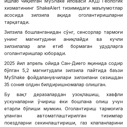
ишлаб чиқилган MyShake иловаси АҚШ Геологик
хизматининг ShakeAlert тизимидаги маълумотлар
асосида зилзила ҳақида огоҳлантиришларни
тарқатади.
Зилзила бошланганидан сўнг, сенсорлар тармоғи
унинг магнитудини аниқлайди ва кучли
зилзилалар ҳали етиб бормаган ҳудудларга
огоҳлантиришлар юборади.
2025 йил апрель ойида Сан-Диего яқинида содир
бўлган 5,2 магнитудали зилзила пайтида баъзи
MyShake фойдаланувчилари зилзилани сезишдан
35 сония олдин билдиришномалар олишган.
Бу вақт деразалардан узоқлашиш, хавфли
ускуналарни ўчириш ёки бошпана олиш учун
етарли бўлиши мумкин. Огоҳлантириш тармоғига
уланган автоматлаштирилган тизимлар
поездларни секинлаштириши, газ клапанларини