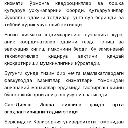
хизмати ўрмонга квадроцикллар ва бошқа
қутқарув ускуналарини юборди. Қутқарувчилар
йўқолган одамни топдилар, унга сув беришди ва
тиббий кўрик учун олиб кетишди.
Ёнғин хизмати ходимларининг сўзларига кўра,
аниқ координаталар одамни тезда топиш ва
эвакуация қилиш имконини берди, бу замонавий
технологиялар қидирув вақтини қандай
қисқартириши мумкинлигини кўрсатади.
Бугунги кунда тизим бир нечта мамлакатлардаги
фавқулодда вазиятлар хизматлари томонидан
анъанавий манзиллар ёрдамида тасвирлаш қийин
бўлган жойларни аниқлаш учун ишлатилади.
Сан-Диего: Илова зилзила ҳақида эрта
огоҳлантиришни тақдим этади
Берклидаги Калифорния университети томонидан