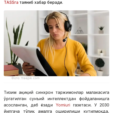
TASSга
таяниб хабар беради.
Фото: freepik.com
Тизим ҳақиқий синхрон таржимонлар малакасига
ўргатилган сунъий интеллектдан фойдаланишга
асосланган, деб ёзади
Yomiuri
газетаси. У 2030
йилгача тўлиқ амалга оширилиши кутилмоқда,