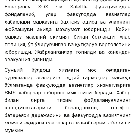
Emergency SOS via Satellite функциясидан
фойдаланиб, улар фавқулодда вазиятлар
хабарлари марказига бахтсиз ҳодиса ва уларнинг
жойлашуви ҳақида маълумот юборишди. Кейин
марказ маҳаллий ҳокимият билан боғланди, улар
полиция, ўт ўчирувчилар ва қутқарув вертолётини
юборишди. Жабрланганлар топилди ва канёндан
эвакуация қилинди.
Сунъий йўлдош хизмати мос келадиган
қурилмалар эгаларига оддий тармоқлар мавжуд
бўлмаганда фавқулодда вазиятлар хизматларига
SМS хабарлар юбориш имконини беради. Хабар
билан бирга тизим фойдаланувчининг
координаталарини, баландликни, телефон
батареяси даражасини ва фавқулодда вазиятнинг
моҳияти ҳақидаги саволларга жавобларни юбориши
мумкин.