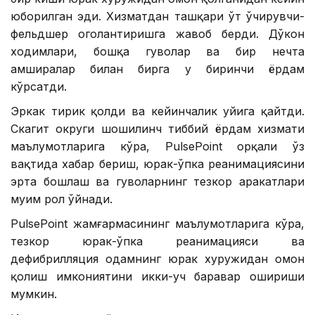
юборилган эди. Хизматдан ташқари ўт ўчирувчи-
фельдшер огоҳлантиришга жавоб берди. Дўкон
ходимлари, бошқа гувоҳлар ва бир нечта
ҳамширалар билан бирга у биринчи ёрдам
кўрсатди.
Эркак тирик қолди ва кейинчалик уйига қайтди.
Скагит округи шошилинч тиббий ёрдам хизмати
маълумотларига кўра, PulsePoint орқали ўз
вақтида хабар бериш, юрак-ўпка реанимациясини
эрта бошлаш ва гувоҳларнинг тезкор ҳаракатлари
муҳим рол ўйнади.
PulsePoint жамғармасининг маълумотларига кўра,
тезкор юрак-ўпка реанимацияси ва
дефибрилляция одамнинг юрак хуружидан омон
қолиш имкониятини икки-уч баравар ошириши
мумкин.