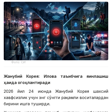
Фото: СИ
Жанубий Корея: Илова таъқибчига яқинлашиш
ҳақида огоҳлантиради
2026 йил 24 июнда Жанубий Корея шахсий
хавфсизлик учун энг сўнгги рақамли воситалардан
бирини ишга туширди.