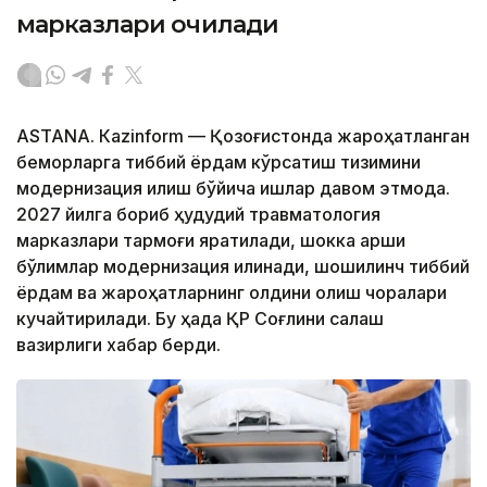
марказлари очилади
ASTANА. Кazinform — Қозоғистонда жароҳатланган
беморларга тиббий ёрдам кўрсатиш тизимини
модернизация қилиш бўйича ишлар давом этмоқда.
2027 йилга бориб ҳудудий травматология
марказлари тармоғи яратилади, шокка қарши
бўлимлар модернизация қилинади, шошилинч тиббий
ёрдам ва жароҳатларнинг олдини олиш чоралари
кучайтирилади. Бу ҳақда ҚР Соғлиқни сақлаш
вазирлиги хабар берди.