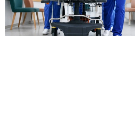
Фото: Марказий коммуникациялар хизмати
Бугунги кунда ихтисослашган ёрдам 1500 дан
ортиқ травматолог томонидан кўрсатилмоқда.
Мамлакатда 81 та травматология маркази, 4000
дан ортиқ ихтисослашган ўрин ва 260 та тиббиёт
ташкилоти фаолият юритмоқда. Хизматнинг
кадрлар салоҳиятини мустаҳкамлаш ва унинг
инфратузилмасини ривожлантириш бўйича ишлар
давом эттирилади.
Асосий йўналишлардан бири ҳудудий