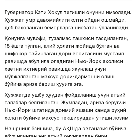
Губернатор Кэти Хокул тегишли қонунни имзолади.
Ҳужжат умр давомийлиги олти ойдан ошмайди,
деб баҳоланган беморларга нисбатан қўлланилади.
Қонунга мувофиқ, тузалмас ташхиси тасдиқланган,
18 ёшга тўлган, ақлий ҳолати жойида бўлган ва
шифокор тайинлаган дори воситасини мустақил
равишда қабул қила оладиган Нью-Йорк аҳолиси
ҳаётни ихтиёрий равишда якунлаш учун
мўлжалланган махсус дори-дармонни олиш
бўйича ариза бериш ҳуқуқига эга.
Ҳужжатда ушбу ҳуқуқдан фойдаланиш учун қатъий
талаблар белгиланган. Жумладан, ариза берувчи
Нью-Йорк штатида доимий яшаши ҳамда руҳий
ҳолати бўйича махсус текширувдан ўтиши лозим.
Нашрнинг ёзишича, бу АҚШда эвтаназия бўйича
қабул қилинган энг қатъий қонунлардан бири