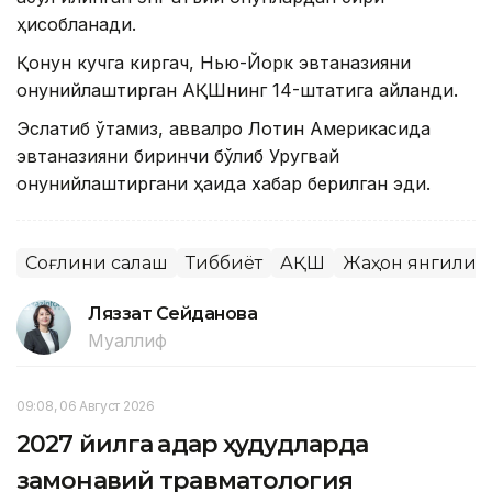
ҳисобланади.
Қонун кучга киргач, Нью-Йорк эвтаназияни
қонунийлаштирган АҚШнинг 14-штатига айланди.
Эслатиб ўтамиз, аввалроқ Лотин Америкасида
эвтаназияни биринчи бўлиб Уругвай
қонунийлаштиргани ҳақида хабар берилган эди.
Соғлиқни сақлаш
Тиббиёт
АҚШ
Жаҳон янгилик
Ляззат Сейданова
Муаллиф
09:08, 06 Август 2026
2027 йилга қадар ҳудудларда
замонавий травматология