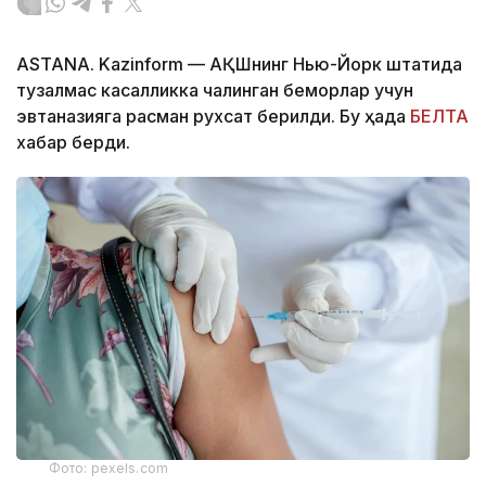
ASTANA. Kazinform — АҚШнинг Нью-Йорк штатида
тузалмас касалликка чалинган беморлар учун
эвтаназияга расман рухсат берилди. Бу ҳақда
БЕЛТА
хабар берди.
Фото: pexels.com