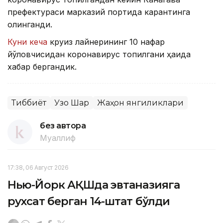
префектураси марказий портида карантинга
олинганди.
Куни кеча
круиз лайнерининг 10 нафар
йўловчисидан коронавирус топилгани ҳақида
хабар бергандик.
Тиббиёт
Узоқ Шарқ
Жаҳон янгиликлари
без автора
Муаллиф
17:38, 06 Август 2026
Нью-Йорк АҚШда эвтаназияга
рухсат берган 14-штат бўлди