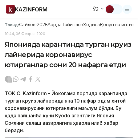
KAZINFORM
ЎЗ
Сайлов-2026
Ақорда
Тайинлов
Ҳодиса
Қонун ва интизо
Тренд:
10:44, 06 Феврал 2020
Японияда карантинда турган круиз
лайнерида коронавирус
юқтирганлар сони 20 нафарга етди
TOKIO. Kazinform - Йокогама портида карантинда
турган круиз лайнерида яна 10 нафар одам хитой
коронавирусини юқтирганлиги маълум бўлди. Бу
ҳақда пайшанба куни Kyodo агентлиги Япония
Соғлиқни сақлаш вазирлигига ҳавола қилиб хабар
беради.