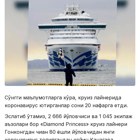
Сўнгги маълумотларга кўра, круиз лайнерида
коронавирус юқтирганлар сони 20 нафарга етди.
Эслатиб ўтамиз, 2 666 йўловчиси ва 1 045 экипаж
аъзолари бор «Diamond Princess» круиз лайнери
Гонконгдан чиққан 80 ёшли йўловчидан янги
коронавирус топилгандан кейин Канагава