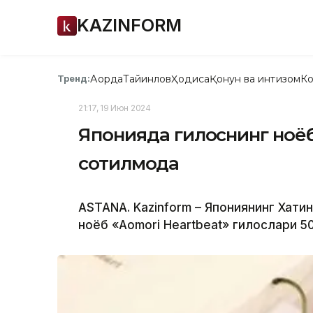
KAZINFORM
Ақорда
Тайинлов
Ҳодиса
Қонун ва интизом
Ко
Тренд:
21:17, 19 Июн 2024
Японияда гилоснинг ноёб
сотилмоқда
ASTANA. Kazinform – Япониянинг Хати
ноёб «Aomori Heartbeat» гилослари 50