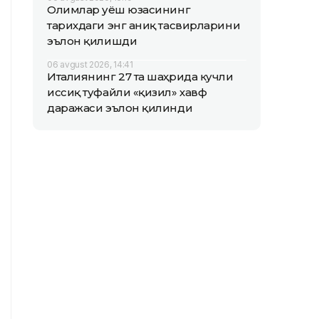
Олимлар Қуёш юзасининг
тарихдаги энг аниқ тасвирларини
эълон қилишди
06 avgust 2026, 14:41
Италиянинг 27 та шаҳрида кучли
иссиқ туфайли «қизил» хавф
даражаси эълон қилинди