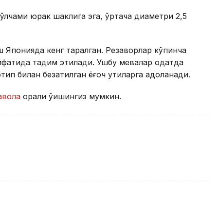
 ўлчами юрак шаклига эга, ўртача диаметри 2,5
 Японияда кенг тарқалган. Резаворлар кўпинча
ифатида тақдим этилади. Ушбу мевалар одатда
ип билан безатилган ёғоч қутиларга қадоқланади.
авола
орқали ўқишингиз мумкин.