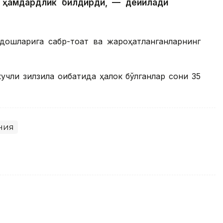
га ҳамдардлик билдирди, — дейилади
дошларига сабр-тоқат ва жароҳатланганларнинг
чли зилзила оқибатида ҳалок бўлганлар сони 35
ния