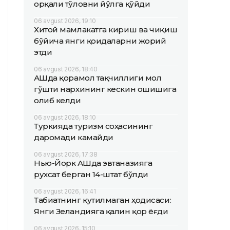
орқали тўловни йўлга қўйди
06 avgust 2026, 19:10
Хитой мамлакатга кириш ва чиқиш
бўйича янги қоидаларни жорий
этди
06 avgust 2026, 18:40
АҚШда қорамол тақчиллиги мол
гўшти нархининг кескин ошишига
олиб келди
06 avgust 2026, 18:10
Туркияда туризм соҳасининг
даромади камайди
06 avgust 2026, 17:38
Нью-Йорк АҚШда эвтаназияга
рухсат берган 14-штат бўлди
06 avgust 2026, 16:41
Табиатнинг кутилмаган ҳодисаси:
Янги Зеландияга қалин қор ёғди
06 avgust 2026, 15:10