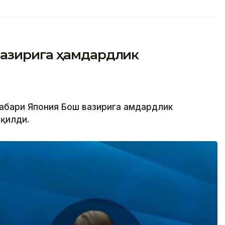
вазирига ҳамдардлик
аҳбари Япония Бош вазирига ҳамдардлик
қилди.