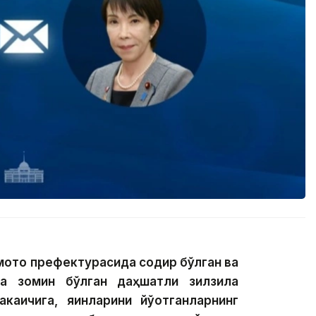
мото префектурасида содир бўлган ва
га зомин бўлган даҳшатли зилзила
аичига, яқинларини йўқотганларнинг