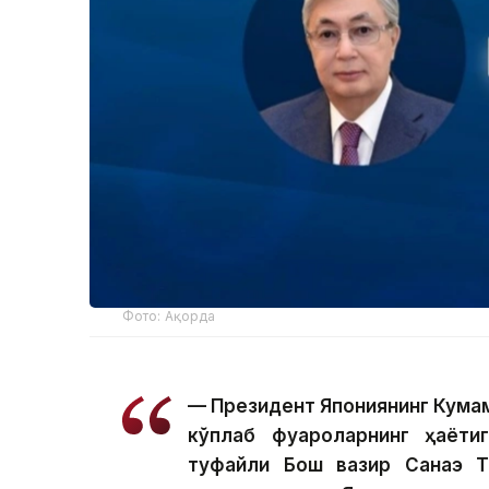
Фото: Ақорда
— Президент Япониянинг Кума
кўплаб фуқароларнинг ҳаёти
туфайли Бош вазир Санаэ Так