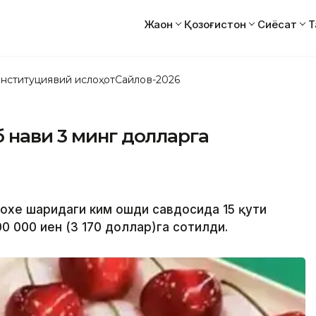
Жаҳон
Қозоғистон
Сиёсат
Т
нституциявий ислоҳот
Сайлов-2026
 нави 3 минг долларга
нохе шаҳридаги ким ошди савдосида 15 қути
0 000 иен (3 170 доллар)га сотилди.