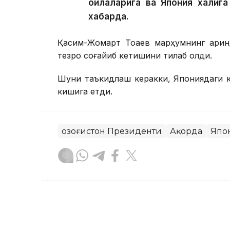
оилаларига ва Япония халқи
хабарда.
Қасим-Жомарт Тоқаев марҳумнинг қарин
тезроқ соғайиб кетишини тилаб қолди.
Шуни таъкидлаш керакки, Япониядаги ку
кишига етди.
Қозоғистон Президенти
Ақорда
Япо
Бекабат Узаков
Муаллиф