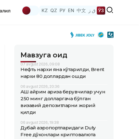
KZ
QZ
РУ
EN
中文
ق ز
ЎЗ
аҳлил
Мавзуга оид
07 avgust 2026, 09:08
Нефть нархи яна кўтарилди, Brent
нархи 80 доллардан ошди
06 avgust 2026, 20:36
АҚШ айрим ариза берувчилар учун
250 минг долларгача бўлган
визавий депозитларни жорий
қилди
06 avgust 2026, 19:38
Дубай аэропортларидаги Duty
Free дўконлари криптовалюта