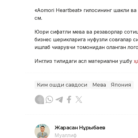
«Aomori Heartbeat» гилосининг шакли ва
см.
Юқори сифатли мева ва резаворлар сотиш
бизнес шерикларига нуфузли совғалар с
ишлаб чиқарувчи томонидан оқланган логот
Инглиз тилидаги асл материални ушбу
ҳ
Ким ошди савдоси
Мева
Япония
Жарасқан Нұрыбаев
Муаллиф