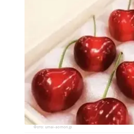
Фото: umai-aomori.jp