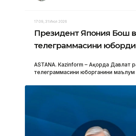
17:09, 31 Июл 2026
Президент Япония Бош 
телеграммасини юборди
ASTANА. Кazinform – Ақорда Давлат р
телеграммасини юборганини маълум 