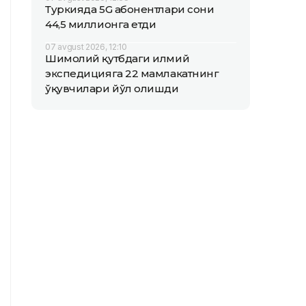
Туркияда 5G абонентлари сони
44,5 миллионга етди
07 avgust 2026, 12:10
Шимолий қутбдаги илмий
экспедицияга 22 мамлакатнинг
ўқувчилари йўл олишди