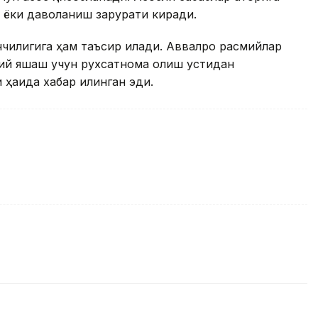
ёки даволаниш зарурати киради.
илигига ҳам таъсир қилади. Аввалроқ расмийлар
имий яшаш учун рухсатнома олиш устидан
ҳақида хабар қилинган эди.