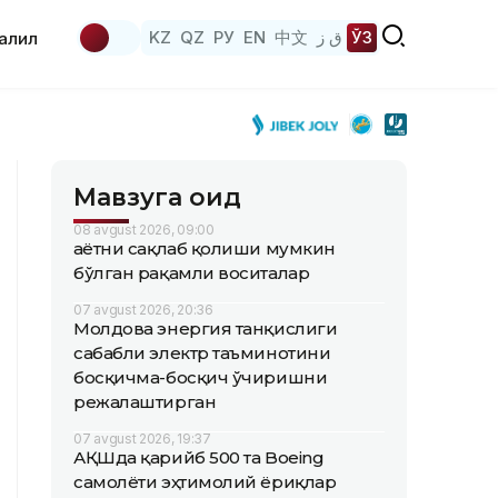
KZ
QZ
РУ
EN
中文
ق ز
ЎЗ
аҳлил
Мавзуга оид
08 avgust 2026, 09:00
Ҳаётни сақлаб қолиши мумкин
бўлган рақамли воситалар
07 avgust 2026, 20:36
Молдова энергия танқислиги
сабабли электр таъминотини
босқичма-босқич ўчиришни
режалаштирган
07 avgust 2026, 19:37
АҚШда қарийб 500 та Boeing
самолёти эҳтимолий ёриқлар