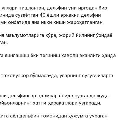
 қўллари тишланган, дельфин уни қирғоқдан бир
қинида сузаётган 40 ёшли эркакни дельфин
ми оқибатида яна икки киши жароҳатланган.
ия маълумотларига кўра, жорий йилнинг ўзидаёқ
ган.
а яқинлашиш ёки тегиниш хавфли эканлиги ҳақида
тажовузкор бўлмаса-да, уларнинг сузувчиларга
ли дельфинлар одамлар ёнида сузганда жуда
айвонларнинг хатти-ҳаракатлари ўзгаради.
кита аёл дельфин томонидан ҳужумга учраган,