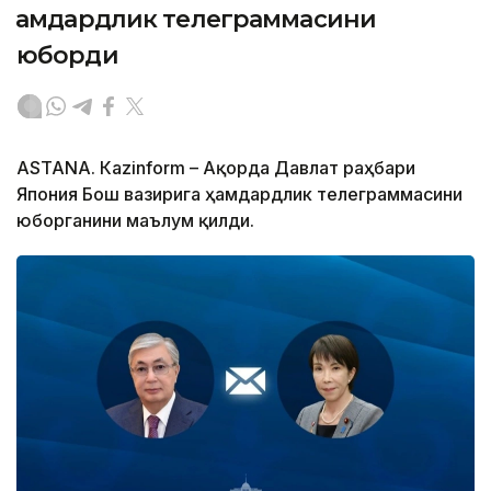
ҳамдардлик телеграммасини
юборди
ASTANА. Кazinform – Ақорда Давлат раҳбари
Япония Бош вазирига ҳамдардлик телеграммасини
юборганини маълум қилди.