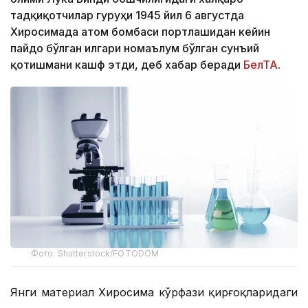
тадқиқотчилар гуруҳи 1945 йил 6 августда
Хиросимада атом бомбаси портлашидан кейин
пайдо бўлган илгари номаълум бўлган сунъий
қотишмани кашф этди, деб хабар беради
БелТА
.
Фото: Shutterstock/FOTODOM
Янги материал Хиросима кўрфази қирғоқларидаги