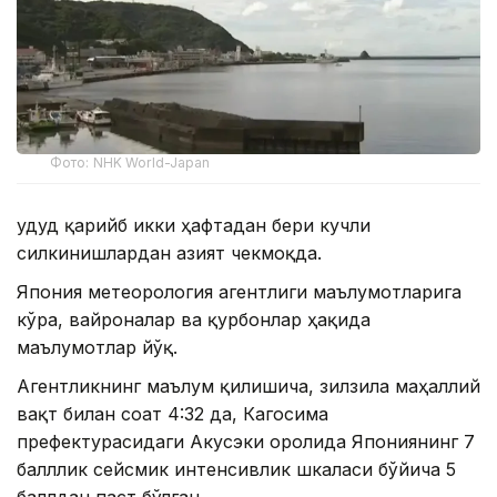
Фото: NHK World-Japan
Ҳудуд қарийб икки ҳафтадан бери кучли
силкинишлардан азият чекмоқда.
Япония метеорология агентлиги маълумотларига
кўра, вайроналар ва қурбонлар ҳақида
маълумотлар йўқ.
Агентликнинг маълум қилишича, зилзила маҳаллий
вақт билан соат 4:32 да, Кагосима
префектурасидаги Акусэки оролида Япониянинг 7
балллик сейсмик интенсивлик шкаласи бўйича 5