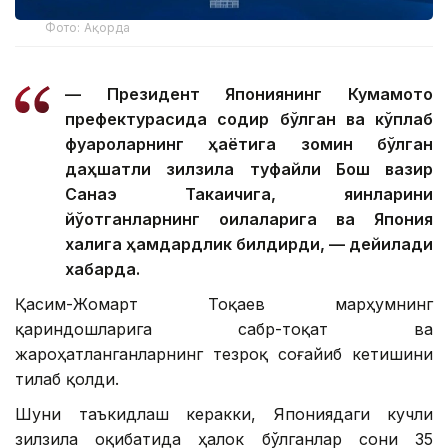
Фото: Ақорда
— Президент Япониянинг Кумамото
префектурасида содир бўлган ва кўплаб
фуқароларнинг ҳаётига зомин бўлган
даҳшатли зилзила туфайли Бош вазир
Санаэ Такаичига, яқинларини
йўқотганларнинг оилаларига ва Япония
халқига ҳамдардлик билдирди, — дейилади
хабарда.
Қасим-Жомарт Тоқаев марҳумнинг
қариндошларига сабр-тоқат ва
жароҳатланганларнинг тезроқ соғайиб кетишини
тилаб қолди.
Шуни таъкидлаш керакки, Япониядаги кучли
зилзила оқибатида ҳалок бўлганлар сони 35