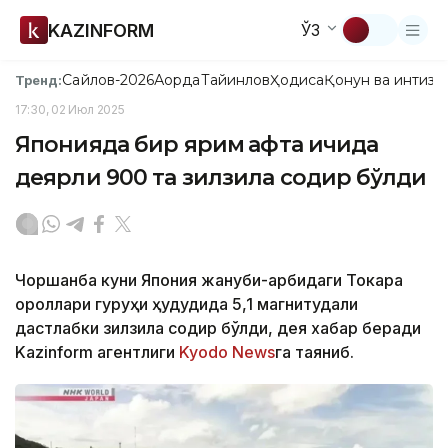
KAZINFORM
ЎЗ
Сайлов-2026
Ақорда
Тайинлов
Ҳодиса
Қонун ва интизо
Тренд:
17:30, 02 Июл 2025
Японияда бир ярим ҳафта ичида
деярли 900 та зилзила содир бўлди
Чоршанба куни Япония жануби-ғарбидаги Токара
ороллари гуруҳи ҳудудида 5,1 магнитудали
дастлабки зилзила содир бўлди, дея хабар беради
Kazinform агентлиги
Kyodo News
га таяниб.