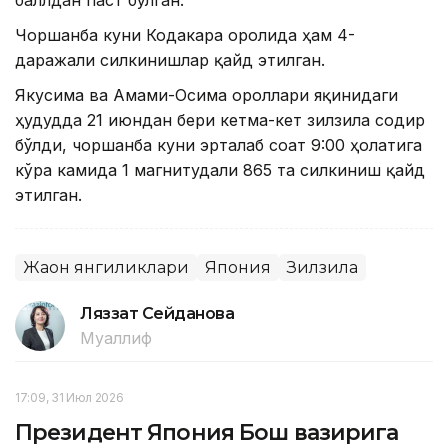
баллдан паст бўлган.
Чоршанба куни Кодакара оролида ҳам 4-
даражали силкинишлар қайд этилган.
Якусима ва Амами-Осима ороллари яқинидаги
ҳудудда 21 июндан бери кетма-кет зилзила содир
бўлди, чоршанба куни эрталаб соат 9:00 ҳолатига
кўра камида 1 магнитудали 865 та силкиниш қайд
этилган.
Жаҳон янгиликлари
Япония
Зилзила
Ляззат Сейданова
Муаллиф
17:09, 31 Июл 2026
Президент Япония Бош вазирига