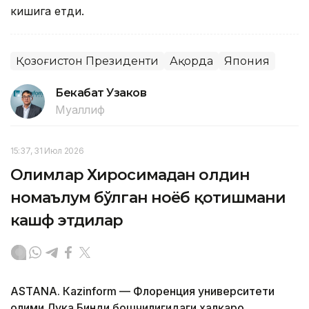
кишига етди.
Қозоғистон Президенти
Ақорда
Япония
Бекабат Узаков
Муаллиф
15:37, 31 Июл 2026
Олимлар Хиросимадан олдин
номаълум бўлган ноёб қотишмани
кашф этдилар
ASTANА. Кazinform — Флоренция университети
олими Лука Бинди бошчилигидаги халқаро