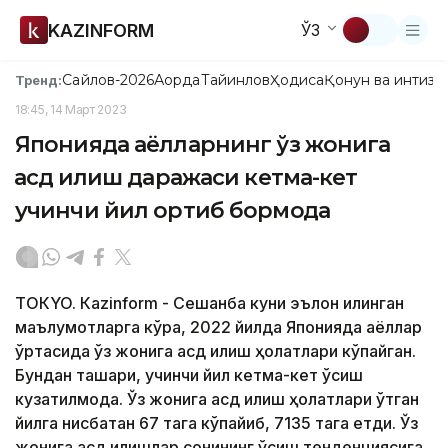
KAZINFORM
ЎЗ
Сайлов-2026
Ақорда
Тайинлов
Ҳодиса
Қонун ва интизо
Тренд:
18:45, 14 Март 2023
Японияда аёлларнинг ўз жонига
қасд қилиш даражаси кетма-кет
учинчи йил ортиб бормоқда
ТОКYO. Кazinform - Сешанба куни эълон қилинган
маълумотларга кўра, 2022 йилда Японияда аёллар
ўртасида ўз жонига қасд қилиш ҳолатлари кўпайган.
Бундан ташқари, учинчи йил кетма-кет ўсиш
кузатилмоқда. Ўз жонига қасд қилиш ҳолатлари ўтган
йилга нисбатан 67 тага кўпайиб, 7135 тага етди. Ўз
жонига қасд қилишлар сонининг ўсиш тенденциясига