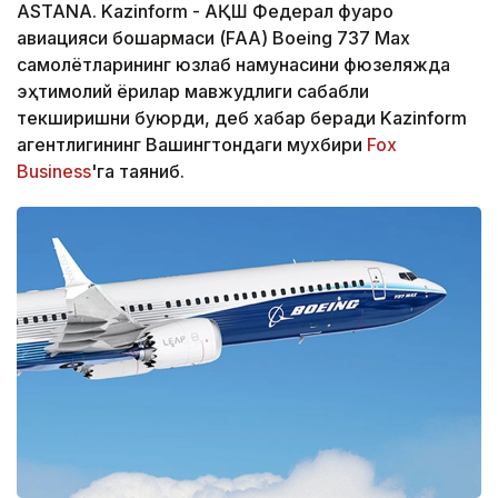
ASTANA. Kazinform - АҚШ Федерал фуқаро
авиацияси бошқармаси (FAA) Boeing 737 Max
самолётларининг юзлаб намунасини фюзеляжда
эҳтимолий ёриқлар мавжудлиги сабабли
текширишни буюрди, деб хабар беради Kazinform
агентлигининг Вашингтондаги мухбири
Fox
Business
'га таяниб.