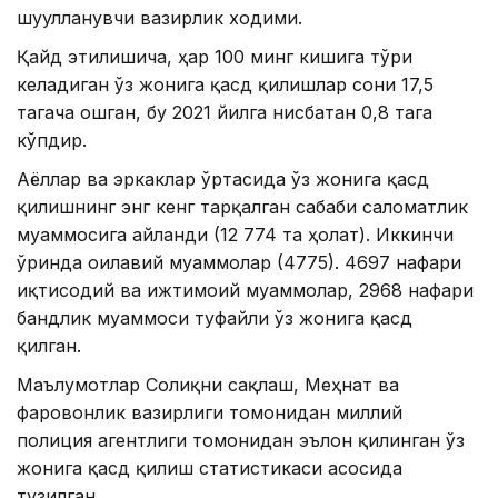
шуғулланувчи вазирлик ходими.
Қайд этилишича, ҳар 100 минг кишига тўғри
келадиган ўз жонига қасд қилишлар сони 17,5
тагача ошган, бу 2021 йилга нисбатан 0,8 тага
кўпдир.
Аёллар ва эркаклар ўртасида ўз жонига қасд
қилишнинг энг кенг тарқалган сабаби саломатлик
муаммосига айланди (12 774 та ҳолат). Иккинчи
ўринда оилавий муаммолар (4775). 4697 нафари
иқтисодий ва ижтимоий муаммолар, 2968 нафари
бандлик муаммоси туфайли ўз жонига қасд
қилган.
Маълумотлар Соғлиқни сақлаш, Меҳнат ва
фаровонлик вазирлиги томонидан миллий
полиция агентлиги томонидан эълон қилинган ўз
жонига қасд қилиш статистикаси асосида
тузилган.