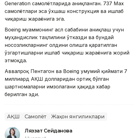
Generation самолётларида аниқланган. 737 Max
самолётлари эса ўхшаш конструкция ва ишлаб
чиқариш жараёнига эга.
Boeing муаммонинг асл сабабини аниқлаш учун
муҳандислик таҳлилини ўтказди ва бундай
носозликларнинг олдини олишга қаратилган
ўзгартишларни ишлаб чиқариш жараёнига жорий
этмоқда.
Аввалроқ Пентагон ва Boeing умумий қиймати 7
миллиард АҚШ долларидан ортиқ бўлган
шартномаларни имзолагани ҳақида хабар
берилган эди.
АҚШ
Самолёт
Жаҳон янгиликлари
Ляззат Сейданова