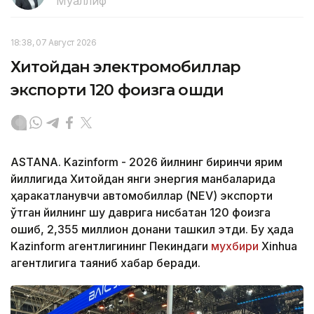
Муаллиф
18:38, 07 Август 2026
Хитойдан электромобиллар
экспорти 120 фоизга ошди
ASTANA. Kazinform - 2026 йилнинг биринчи ярим
йиллигида Хитойдан янги энергия манбаларида
ҳаракатланувчи автомобиллар (NEV) экспорти
ўтган йилнинг шу даврига нисбатан 120 фоизга
ошиб, 2,355 миллион донани ташкил этди. Бу ҳақда
Kazinform агентлигининг Пекиндаги
мухбири
Xinhua
агентлигига таяниб хабар беради.