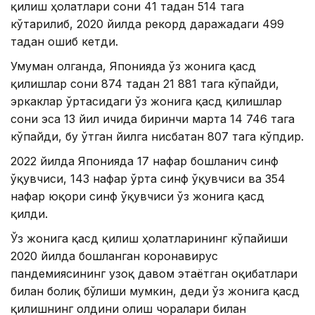
қилиш ҳолатлари сони 41 тадан 514 тага
кўтарилиб, 2020 йилда рекорд даражадаги 499
тадан ошиб кетди.
Умуман олганда, Японияда ўз жонига қасд
қилишлар сони 874 тадан 21 881 тага кўпайди,
эркаклар ўртасидаги ўз жонига қасд қилишлар
сони эса 13 йил ичида биринчи марта 14 746 тага
кўпайди, бу ўтган йилга нисбатан 807 тага кўпдир.
2022 йилда Японияда 17 нафар бошланғич синф
ўқувчиси, 143 нафар ўрта синф ўқувчиси ва 354
нафар юқори синф ўқувчиси ўз жонига қасд
қилди.
Ўз жонига қасд қилиш ҳолатларининг кўпайиши
2020 йилда бошланган коронавирус
пандемиясининг узоқ давом этаётган оқибатлари
билан боғлиқ бўлиши мумкин, деди ўз жонига қасд
қилишнинг олдини олиш чоралари билан