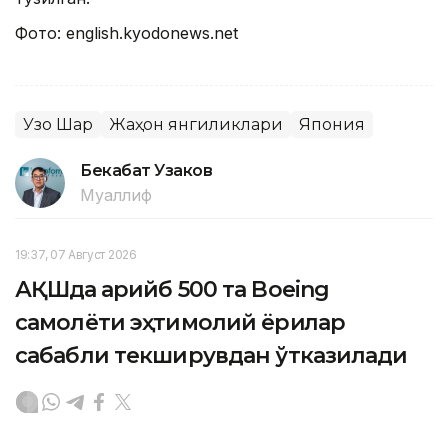
Фото: english.kyodonews.net
Узоқ Шарқ
Жаҳон янгиликлари
Япония
Бекабат Узаков
Муаллиф
19:37, 07 Август 2026
АҚШда қарийб 500 та Boeing
самолёти эҳтимолий ёриқлар
сабабли текширувдан ўтказилади