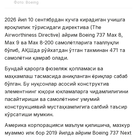
Фото: Boeing
2026 йил 10 сентябрдан кучга кирадиган учишга
яроқлилик тўғрисидаги директива (The
Airworthiness Directive) айрим Boeing 737 Max 8,
Max 9 ва Max 8-200 самолётларига тааллуқли
бўлиб, АҚШда рўйхатдан ўтган тахминан 471 та
самолётни қамраб олади.
Бундай қарорга фюзеляж қопламаси ва
маҳкамлаш тасмасида аниқланган ёриқлар сабаб
бўлган. Бу нуқсонлар асосий конструктив
элементнинг юқори юкламаларга чидамлилигини
пасайтириши ва самолётнинг умумий
конструкциявий мустаҳкамлигига салбий таъсир
кўрсатиши мумкин.
Америка корпорацияси маълум қилишича, мазкур
муаммо илк бор 2019 йилда айрим Boeing 737 Next