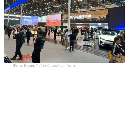
Фото: Берик Табынбаев/Kazinform
Хабарнинг ҳаққонийлигига Хитой
Автомобилсозлик саноати ассоциацияси
маълумотлари далолат беради. 2025 йил
якунларига кўра, Хитойдан NEV экспорти 103,7
фоизга ўсиб, 2,615 миллион автомобилга етди ва
мамлакат ташқи етказиб беришлари умумий
ўсишининг асосий ҳаракатлантирувчи кучи бўлди.