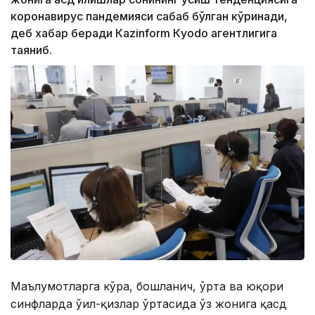
коронавирус пандемияси сабаб бўлган кўринади,
деб хабар беради Каzinform Кyodo агентлигига
таяниб.
Маълумотларга кўра, бошланғич, ўрта ва юқори
синфларда ўғил-қизлар ўртасида ўз жонига қасд