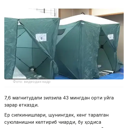
Фото: видеодан кадр
7,6 магнитудали зилзила 43 мингдан ортиқ уйга
зарар етказди.
Ер силкинишлари, шунингдек, кенг тарқалган
суюқланишни келтириб чиқарди, бу ҳодиса