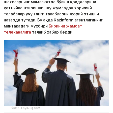
шахсларнинг мамлакатда бўлиш қоидаларини
қатъийлаштиришни, шу жумладан хорижий
талабалар учун янги талабларни жорий этишни
назарда тутади. Бу ҳақда Kazinform агентлигининг
минтақадаги мухбири
Биринчи жамоат
телеканалига
таяниб хабар берди.
Фото: Грузинформ