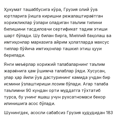
Ҳукумат ташаббусига кўра, Грузия олий ўқув
юртларига ўқишга киришни режалаштираётган
хорижликлар ўзлари оладиган таълим тилини
билишини тасдиқловчи сертификат тақдим этиши
шарт бўлади. Шу билан бирга, Миллий баҳолаш ва
имтиҳонлар марказига айрим ҳолатларда махсус
тиллар бўйича имтиҳонлар ташкил этиш ҳуқуқи
берилади.
Янги меъёрлар хорижий талабаларнинг таълим
жараёнига ҳам қўшимча талаблар қўяди. Хусусан,
улар ҳар йили ўқув дастурининг камида учдан бир
қисмини ўзлаштириши лозим бўлади. Агар талаба
таълимни 90 кундан ортиқ муддатга тўхтатиб
турса, бу унинг яшаш учун рухсатномаси бекор
қилинишига асос бўлади.
Шунингдек, асосли сабабсиз Грузия ҳудудидан 183