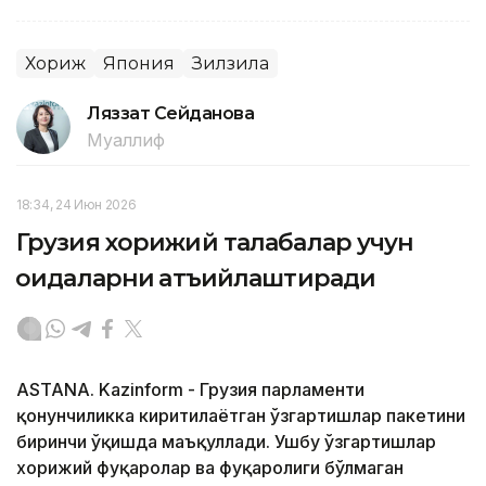
Хориж
Япония
Зилзила
Ляззат Сейданова
Муаллиф
18:34, 24 Июн 2026
Грузия хорижий талабалар учун
қоидаларни қатъийлаштиради
ASTANA. Kazinform - Грузия парламенти
қонунчиликка киритилаётган ўзгартишлар пакетини
биринчи ўқишда маъқуллади. Ушбу ўзгартишлар
хорижий фуқаролар ва фуқаролиги бўлмаган