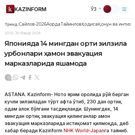
KAZINFORM
ЎЗ
Сайлов-2026
Ақорда
Тайинлов
Ҳодиса
Қонун ва интизо
Тренд:
20:10, 30 Январ 2024
Японияда 14 мингдан ортиқ зилзила
қурбонлари ҳамон эвакуация
марказларида яшамоқда
ASTANA. Kazinform- Ното ярим оролида рўй берган
кучли зилзиладан тўрт ҳафта ўтиб, 230 дан ортиқ
одам ҳалок бўлгани тасдиқланди. Шунингдек, 14
мингдан ортиқ эвакуация қилинганлар ҳамон
эвакуация марказларида истиқомат қилмоқда, деб
хабар беради Kazinform
NHK World-Japan
га таяниб.