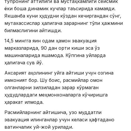
тупроқнинг қаттиқлиги ва мустаҳкамлиги сейсмик
ёки бошқа динамик кучлар таъсирида камаяди.
Якшанба куни ҳудудни кўздан кечиргандан сўнг,
мутахассислар ҳалигача зарарнинг тўлиқ ҳажмини
билмаслигини айтишди.
14,5 мингга яқин одам ҳамон эвакуация
марказларида, 90 дан ортиқ киши эса ўз
машиналарида яшамоқда. Кўпгина уйларда
ҳалигача сув йўқ.
Аксарият аҳолининг уйга қайтиши учун озгина
имконият бор. Шу боис, расмийлар омон
қолганларни зилзиладан зарар кўрмаган
ҳудудлардаги меҳмонхоналарга кўчиришга
ҳаракат қилмоқда.
Расмийларнинг айтишича, узоқ муддатли
эвакуация қилинганлар учун келаси ҳафтаданоқ
вақтинчалик уй-жой қурилади.