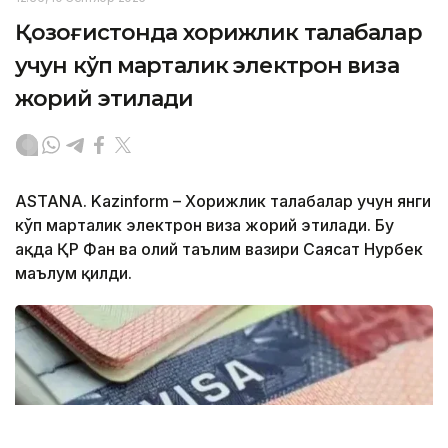
Қозоғистонда хорижлик талабалар
учун кўп марталик электрон виза
жорий этилади
ASTANA. Kazinform – Хорижлик талабалар учун янги
кўп марталик электрон виза жорий этилади. Бу
ҳақда ҚР Фан ва олий таълим вазири Саясат Нурбек
маълум қилди.