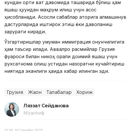
кундан ортиқ вақт давомида ташқарида бўлиш ҳам
яшаш ҳуқуқидан маҳрум қилиш учун асос
ҳисобланади. Асосли сабаблар қаторига алмашинув
дастурларида иштирок этиш ёки даволаниш
зарурати киради.
Ўзгартиришлар умуман иммиграция қонунчилигига
ҳам таъсир қилади. Аввалроқ расмийлар Грузия
фуқароси билан никоҳ орқали доимий яшаш учун
рухсатнома олиш устидан назоратни кучайтириш
ниятида эканлиги ҳақида хабар қилинган эди.
Грузия
Жаҳон
Талабалар
Хориж
Ляззат Сейданова
Муаллиф
12:36, 10 Сентябр 2025