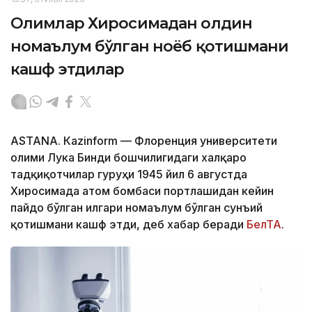
Олимлар Хиросимадан олдин
номаълум бўлган ноёб қотишмани
кашф этдилар
ASTANА. Кazinform — Флоренция университети
олими Лука Бинди бошчилигидаги халқаро
тадқиқотчилар гуруҳи 1945 йил 6 августда
Хиросимада атом бомбаси портлашидан кейин
пайдо бўлган илгари номаълум бўлган сунъий
қотишмани кашф этди, деб хабар беради
БелТА
.