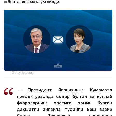
юборганини маълум қилди.
Фото: Ақорда
— Президент Япониянинг Кумамото
префектурасида содир бўлган ва кўплаб
фуқароларнинг ҳаётига зомин бўлган
даҳшатли зилзила туфайли Бош вазир
Санаэ Такаичига, яқинларини