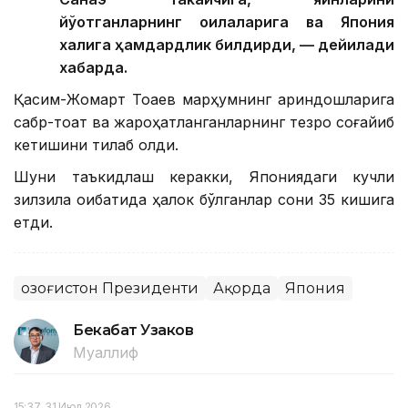
йўқотганларнинг оилаларига ва Япония
халқига ҳамдардлик билдирди, — дейилади
хабарда.
Қасим-Жомарт Тоқаев марҳумнинг қариндошларига
сабр-тоқат ва жароҳатланганларнинг тезроқ соғайиб
кетишини тилаб қолди.
Шуни таъкидлаш керакки, Япониядаги кучли
зилзила оқибатида ҳалок бўлганлар сони 35 кишига
етди.
Қозоғистон Президенти
Ақорда
Япония
Бекабат Узаков
Муаллиф
15:37, 31 Июл 2026