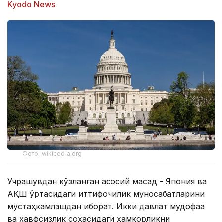
Kyodo News
.
Фото: wikipedia.org
Учрашувдан кўзланган асосий мақсад - Япония ва
АҚШ ўртасидаги иттифоқчилик муносабатларини
мустаҳкамлашдан иборат. Икки давлат мудофаа
ва хавфсизлик соҳасидаги ҳамкорликни