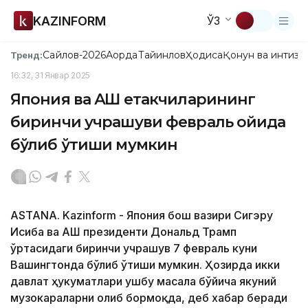
KAZINFORM
ЎЗ
Сайлов-2026
Ақорда
Тайинлов
Ҳодиса
Қонун ва интизо
Тренд:
16:32, 31 Январ 2025
Япония ва АҚШ етакчиларининг
биринчи учрашуви февраль ойида
бўлиб ўтиши мумкин
ASTANA. Kazinform - Япония бош вазири Сигэру
Исиба ва АҚШ президенти Дональд Трамп
ўртасидаги биринчи учрашув 7 февраль куни
Вашингтонда бўлиб ўтиши мумкин. Ҳозирда икки
давлат ҳукуматлари ушбу масала бўйича якуний
музокараларни олиб бормоқда, деб хабар беради