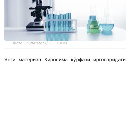
Фото: Shutterstock/FOTODOM
Янги материал Хиросима кўрфази қирғоқларидаги
қумда топилган шишасимон ҳиросимитларни
ўрганиш пайтида кашф этилди. Бу заррачаларни
биринчи марта геолог Марио Ванье Мотоудзина
ярим оролининг пляжларини ўрганиш пайтида
кашф этган.
Олимлар шарсимонлардан бирини таҳлил қилиш
пайтида ноёб қотишма заррачасини топдилар.
Унинг асосий таркиби темир ва хром, шунингдек,
кремний, никел, марганец, молибден ва