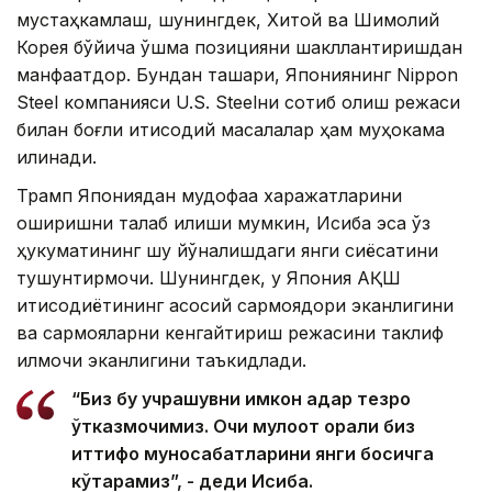
мустаҳкамлаш, шунингдек, Хитой ва Шимолий
Корея бўйича қўшма позицияни шакллантиришдан
манфаатдор. Бундан ташқари, Япониянинг Nippon
Steel компанияси U.S. Steelни сотиб олиш режаси
билан боғлиқ иқтисодий масалалар ҳам муҳокама
қилинади.
Трамп Япониядан мудофаа харажатларини
оширишни талаб қилиши мумкин, Исиба эса ўз
ҳукуматининг шу йўналишдаги янги сиёсатини
тушунтирмоқчи. Шунингдек, у Япония АҚШ
иқтисодиётининг асосий сармоядори эканлигини
ва сармояларни кенгайтириш режасини таклиф
қилмоқчи эканлигини таъкидлади.
“Биз бу учрашувни имкон қадар тезроқ
ўтказмоқчимиз. Очиқ мулоқот орқали биз
иттифоқ муносабатларини янги босқичга
кўтарамиз”, - деди Исиба.