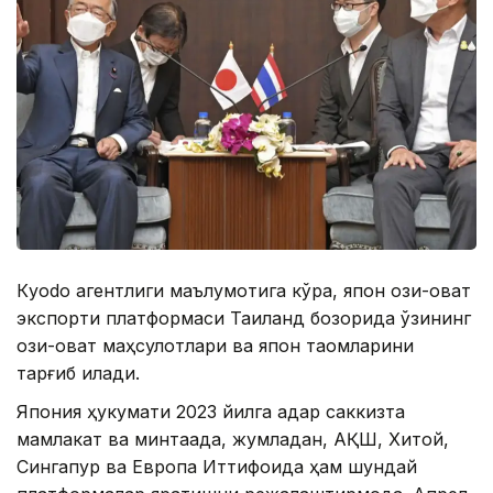
Кyodo агентлиги маълумотига кўра, япон озиқ-овқат
экспорти платформаси Таиланд бозорида ўзининг
озиқ-овқат маҳсулотлари ва япон таомларини
тарғиб қилади.
Япония ҳукумати 2023 йилга қадар саккизта
мамлакат ва минтақада, жумладан, АҚШ, Хитой,
Сингапур ва Европа Иттифоқида ҳам шундай