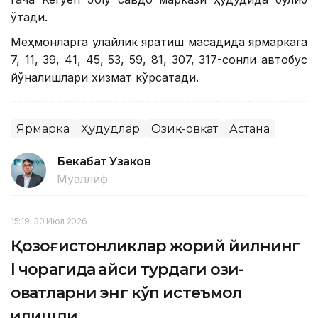
ўтади.
Меҳмонларга қулайлик яратиш мақсадида ярмаркага
7, 11, 39, 41, 45, 53, 59, 81, 307, 317-сонли автобус
йўналишлари хизмат кўрсатади.
Ярмарка
Ҳудудлар
Озиқ-овқат
Астана
Бекабат Узаков
Муаллиф
15:19, 30 Июл 2026
Қозоғистонликлар жорий йилнинг
I чорагида қайси турдаги озиқ-
овқатларни энг кўп истеъмол
қилишди