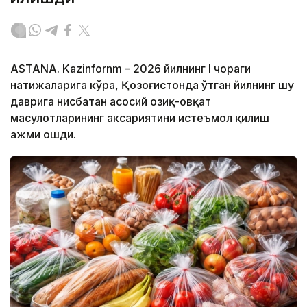
ASTANА. Kazinfornm – 2026 йилнинг I чораги
натижаларига кўра, Қозоғистонда ўтган йилнинг шу
даврига нисбатан асосий озиқ-овқат
маҳсулотларининг аксариятини истеъмол қилиш
ҳажми ошди.