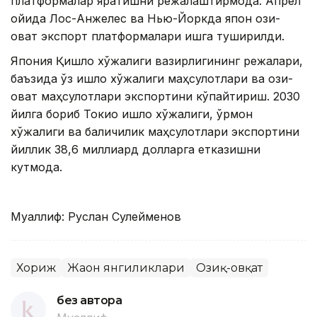
платформалар яратишни режалаштирмоқда. Апрел
ойида Лос-Анжелес ва Нью-Йоркда япон озиқ-
овқат экспорт платформалари ишга туширилди.
Япония Қишлоқ хўжалиги вазирлигининг режалари,
баъзида ўз қишлоқ хўжалиги маҳсулотлари ва озиқ-
овқат маҳсулотлари экспортини кўпайтириш. 2030
йилга бориб Токио қишлоқ хўжалиги, ўрмон
хўжалиги ва балиқчилик маҳсулотлари экспортини
йиллик 38,6 миллиард долларга етказишни
кутмоқда.
Муаллиф: Руслан Сулейменов
Хориж
Жаҳон янгиликлари
Озиқ-овқат
без автора