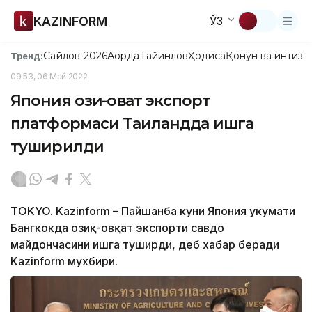
KAZINFORM
ЎЗ
Сайлов-2026
Ақорда
Тайинлов
Ҳодиса
Қонун ва интизо
Тренд:
09:53, 06 Май 2022
Япония озиқ-овқат экспорт
платформаси Таиландда ишга
туширилди
TOKYO. Kazinform – Пайшанба куни Япония ҳукумати
Бангкокда озиқ-овқат экспорти савдо
майдончасини ишга туширди, деб хабар беради
Kazinform мухбири.