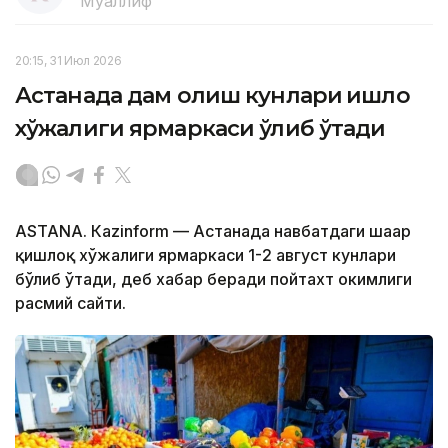
Муаллиф
20:15, 31 Июл 2026
Астанада дам олиш кунлари қишлоқ
хўжалиги ярмаркаси ўлиб ўтади
ASTANА. Кazinform — Астанада навбатдаги шаҳар
қишлоқ хўжалиги ярмаркаси 1-2 август кунлари
бўлиб ўтади, деб хабар беради пойтахт ҳокимлиги
расмий сайти.