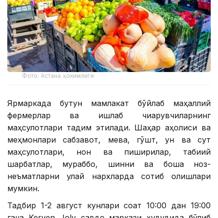
Фото: Астана ҳокимлиги
Ярмаркада бутун мамлакат бўйлаб маҳаллий
фермерлар ва ишлаб чиқарувчиларнинг
маҳсулотлари тақдим этилади. Шаҳар аҳолиси ва
меҳмонлари сабзавот, мева, гўшт, ун ва сут
маҳсулотлари, нон ва пишириқлар, табиий
шарбатлар, мураббо, шинни ва бошқа ноз-
неъматларни қулай нархларда сотиб олишлари
мумкин.
Тадбир 1-2 август кунлари соат 10:00 дан 19:00
гача Keryen Joly савдо маркази ҳудудида бўлиб